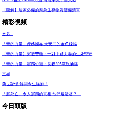
【圖解】居家必備的應急生存物資儲備清單
精彩視頻
更多...
「善的力量」跨越國界 天安門的金色條幅
【善的力量】穿透苦難：一對中國夫妻的生死堅守
「善的力量」震撼心靈：長春305電視插播
三界
前世記憶 解開今生怪癖！
「腦死亡」令人震撼的真相 他們還活著？！
今日頭版