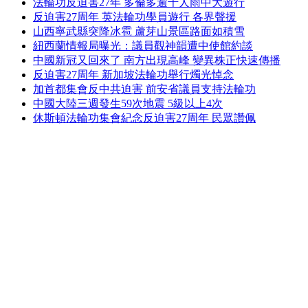
法輪功反迫害27年 多倫多逾千人雨中大遊行
反迫害27周年 英法輪功學員遊行 各界聲援
山西寧武縣突降冰雹 蘆芽山景區路面如積雪
紐西蘭情報局曝光：議員觀神韻遭中使館約談
中國新冠又回來了 南方出現高峰 變異株正快速傳播
反迫害27周年 新加坡法輪功舉行燭光悼念
加首都集會反中共迫害 前安省議員支持法輪功
中國大陸三週發生59次地震 5級以上4次
休斯頓法輪功集會紀念反迫害27周年 民眾讚佩