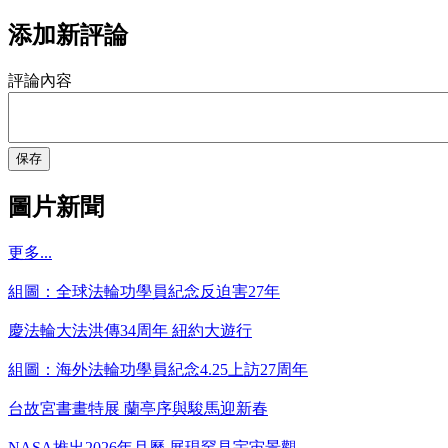
添加新評論
評論內容
保存
圖片新聞
更多...
組圖：全球法輪功學員紀念反迫害27年
慶法輪大法洪傳34周年 紐約大遊行
組圖：海外法輪功學員紀念4.25上訪27周年
台故宮書畫特展 蘭亭序與駿馬迎新春
NASA推出2026年月曆 展現罕見宇宙景觀