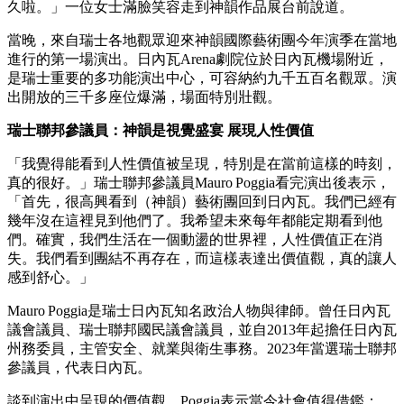
久啦。」一位女士滿臉笑容走到神韻作品展台前說道。
當晚，來自瑞士各地觀眾迎來神韻國際藝術團今年演季在當地
進行的第一場演出。日內瓦Arena劇院位於日內瓦機場附近，
是瑞士重要的多功能演出中心，可容納約九千五百名觀眾。演
出開放的三千多座位爆滿，場面特別壯觀。
瑞士聯邦參議員：神韻是視覺盛宴 展現人性價值
「我覺得能看到人性價值被呈現，特別是在當前這樣的時刻，
真的很好。」瑞士聯邦參議員Mauro Poggia看完演出後表示，
「首先，很高興看到（神韻）藝術團回到日內瓦。我們已經有
幾年沒在這裡見到他們了。我希望未來每年都能定期看到他
們。確實，我們生活在一個動盪的世界裡，人性價值正在消
失。我們看到團結不再存在，而這樣表達出價值觀，真的讓人
感到舒心。」
Mauro Poggia是瑞士日內瓦知名政治人物與律師。曾任日內瓦
議會議員、瑞士聯邦國民議會議員，並自2013年起擔任日內瓦
州務委員，主管安全、就業與衛生事務。2023年當選瑞士聯邦
參議員，代表日內瓦。
談到演出中呈現的價值觀，Poggia表示當今社會值得借鑑：