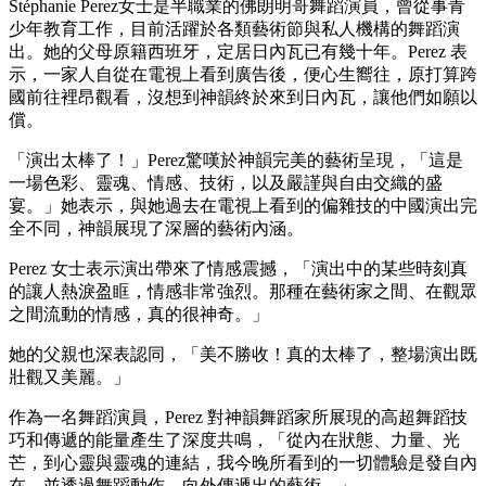
Stéphanie Perez女士是半職業的佛朗明哥舞蹈演員，曾從事青
少年教育工作，目前活躍於各類藝術節與私人機構的舞蹈演
出。她的父母原籍西班牙，定居日內瓦已有幾十年。Perez 表
示，一家人自從在電視上看到廣告後，便心生嚮往，原打算跨
國前往裡昂觀看，沒想到神韻終於來到日內瓦，讓他們如願以
償。
「演出太棒了！」Perez驚嘆於神韻完美的藝術呈現，「這是
一場色彩、靈魂、情感、技術，以及嚴謹與自由交織的盛
宴。」她表示，與她過去在電視上看到的偏雜技的中國演出完
全不同，神韻展現了深層的藝術內涵。
Perez 女士表示演出帶來了情感震撼，「演出中的某些時刻真
的讓人熱淚盈眶，情感非常強烈。那種在藝術家之間、在觀眾
之間流動的情感，真的很神奇。」
她的父親也深表認同，「美不勝收！真的太棒了，整場演出既
壯觀又美麗。」
作為一名舞蹈演員，Perez 對神韻舞蹈家所展現的高超舞蹈技
巧和傳遞的能量產生了深度共鳴，「從內在狀態、力量、光
芒，到心靈與靈魂的連結，我今晚所看到的一切體驗是發自內
在、並透過舞蹈動作，向外傳遞出的藝術。」