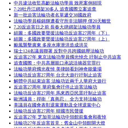
中共違法收監高齡法輪功學員 致死案例頻現
7·20牡丹江綁架30多人 追查國際立案追查
新一批迫害法輪功者名單遞交38國政府
法輪功學員楊錦輝遭看守所非法關押 僅20天離世
7.20反迫害日之前 長春大肆綁架法輪功學員
組圖：多國政要聲援法輪功反迫害27周年（下）
組圖：多國政要聲援法輪功反迫害27周年（上）
颱風襲擊廣東 多座水庫泄洪造成洪災
瑞士124名議員聯署 反對中共跨國鎮壓法輪功
反迫害27年 東京法輪功學員燭光悼念 吁制止中共迫害
追查國際：中共高層親口承認活摘器官罪行
法輪功華府燭光夜悼 美律師看到神奇能量場
法輪功反迫害27周年 台北大遊行吁制止迫害
解體中共結束迫害 法輪功近兩千人華府大遊行
反迫害27周年 華府集會吁停止迫害法輪功
法輪功反迫害27周年 馬來西亞民眾吁制止迫害
歐洲議員：捍衛「真善忍」 全力支持法輪功
美議員在國會表彰退黨運動及全球退黨中心
法輪功反迫害27周年 韓國市民聲援
反迫害27年 芝加哥法輪功中領館前集會和夜悼
法輪功27年反迫害首見：舊金山中領館開大燈