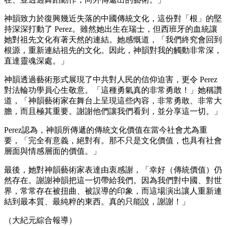
神韻致力於復興幾近失落的中國傳統文化，這份對「根」的堅
持深深打動了 Perez。雖然她出生在瑞士，但西班牙的血統讓
她對祖先文化有著天然的連結。她感慨道，「我們終究會回到
根源，重新連結祖先的文化。因此，神韻對我的觸動非常深，
直達靈魂深處。」
神韻透過藝術形式展現了中共對人民的信仰迫害，更令 Perez
對法輪功學員心生敬意。「這種勇氣真的非常勇敢！」她稱讚
道，「神韻藝術家在舞台上呈現這些內容，非常勇敢、非常大
膽，而且極其重要。謝謝他們讓我們看到，並分享這一切。」
Perez認為，神韻所傳遞的傳統文化價值在當今社會尤為重
要，「完全有意義，絕對有。那不只是文化價值，也具有社會
層面與情感層面的價值。」
最後，她對神韻藝術家表達由衷感謝，「幸好（傳統價值）仍
然存在。謝謝神韻把這一切帶給我們。因為我們對中國、對世
界，常常存在被扭曲、被誤導的印象，而這場演出讓人重新連
結到最本質、最純粹的東西。真的只能說，謝謝！」
（大紀元綜合報導）