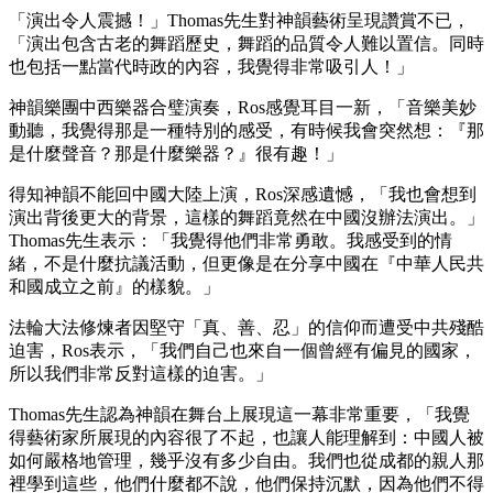
「演出令人震撼！」Thomas先生對神韻藝術呈現讚賞不已，
「演出包含古老的舞蹈歷史，舞蹈的品質令人難以置信。同時
也包括一點當代時政的內容，我覺得非常吸引人！」
神韻樂團中西樂器合璧演奏，Ros感覺耳目一新，「音樂美妙
動聽，我覺得那是一種特別的感受，有時候我會突然想：『那
是什麼聲音？那是什麼樂器？』很有趣！」
得知神韻不能回中國大陸上演，Ros深感遺憾，「我也會想到
演出背後更大的背景，這樣的舞蹈竟然在中國沒辦法演出。」
Thomas先生表示：「我覺得他們非常勇敢。我感受到的情
緒，不是什麼抗議活動，但更像是在分享中國在『中華人民共
和國成立之前』的樣貌。」
法輪大法修煉者因堅守「真、善、忍」的信仰而遭受中共殘酷
迫害，Ros表示，「我們自己也來自一個曾經有偏見的國家，
所以我們非常反對這樣的迫害。」
Thomas先生認為神韻在舞台上展現這一幕非常重要，「我覺
得藝術家所展現的內容很了不起，也讓人能理解到：中國人被
如何嚴格地管理，幾乎沒有多少自由。我們也從成都的親人那
裡學到這些，他們什麼都不說，他們保持沉默，因為他們不得