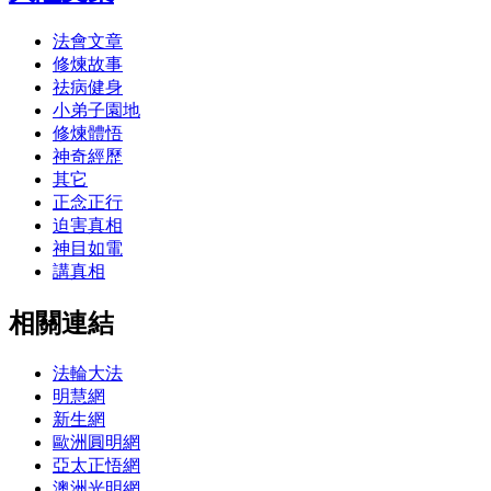
法會文章
修煉故事
祛病健身
小弟子園地
修煉體悟
神奇經歷
其它
正念正行
迫害真相
神目如電
講真相
相關連結
法輪大法
明慧網
新生網
歐洲圓明網
亞太正悟網
澳洲光明網