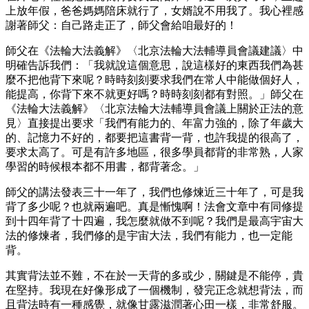
上放年假，爸爸媽媽陪床就行了，女婿說不用我了。我心裡感
謝著師父：自己路走正了，師父會給咱最好的！
師父在《法輪大法義解》〈北京法輪大法輔導員會議建議〉中
明確告訴我們：「我就說這個意思，說這樣好的東西我們為甚
麼不把他背下來呢？時時刻刻要求我們在常人中能做個好人，
能提高，你背下來不就更好嗎？時時刻刻都有對照。」師父在
《法輪大法義解》〈北京法輪大法輔導員會議上關於正法的意
見〉直接提出要求「我們有能力的、年富力強的，除了年歲大
的、記憶力不好的，都要把這書背一背，也許我提的很高了，
要求太高了。可是有許多地區，很多學員都背的非常熟，人家
學習的時候根本都不用書，都背著念。」
師父的講法發表三十一年了，我們也修煉近三十年了，可是我
背了多少呢？也就兩遍吧。真是慚愧啊！法會文章中有同修提
到十四年背了十四遍，我怎麼就做不到呢？我們是最高宇宙大
法的修煉者，我們修的是宇宙大法，我們有能力，也一定能
背。
其實背法並不難，不在於一天背的多或少，關鍵是不能停，貴
在堅持。我現在好像形成了一個機制，發完正念就想背法，而
且背法時有一種感覺，就像甘露滋潤著心田一樣，非常舒服。