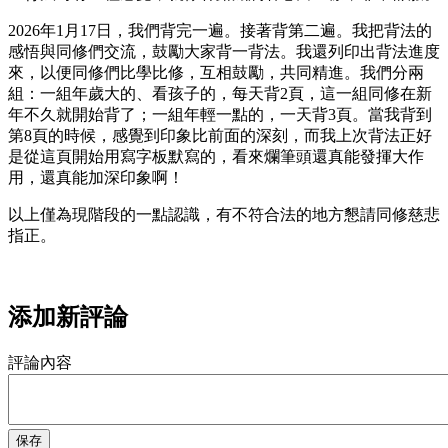
2026年1月17日，我們背完一遍。接著背第二遍。我把背法的
感悟與同修們交流，鼓勵大家背一背法。我還列印出背法進度
來，以便同修們比學比修，互相鼓勵，共同精進。我們分兩
組：一組年歲大的、看孩子的，每天背2頁，這一組同修在新
年不久就開始背了；一組年輕一點的，一天背3頁。當我背到
第8頁的時候，感覺到印象比前面的深刻，而我上次背法正好
是從這頁開始用寫字板默寫的，看來爛筆頭還真能發揮大作
用，還真能加深印象啊！
以上僅為現階段的一點認識，有不符合法的地方懇請同修慈悲
指正。
添加新評論
評論內容
保存