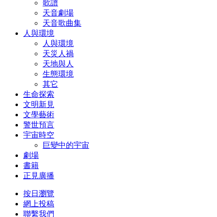
歌譜
天音劇場
天音歌曲集
人與環境
人與環境
天災人禍
天地與人
生態環境
其它
生命探索
文明新見
文學藝術
警世預言
宇宙時空
巨變中的宇宙
劇場
書籍
正見廣播
按日瀏覽
網上投稿
聯繫我們