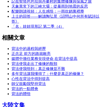
記在聖塔芭芭拉與丹麥村的集體修煉與採風之旅
天象異常下的三峽大壩：從暴雨到地震的反思
配樂朗讀視頻：人生感悟：一雨吹銷萬裡塵
上士的回答——解讀陶弘景《詔問山中何所有賦詩以
答》
「名」娃娃現形記 第二季（4）
相關文章
背法中的過程與經歷
正念足 前方的路就敞亮
媒體中擔任業務兌現使命 在背法中提高
背法使我走出了修煉的瓶頸
背法使我悟到：真正修煉並不難
多年背法讓我懂得了：什麼是真正的修煉？
心性在背法中得到提高
師父鼓勵我堅持背法
背法的一點體會
背法的體悟
大陸文集