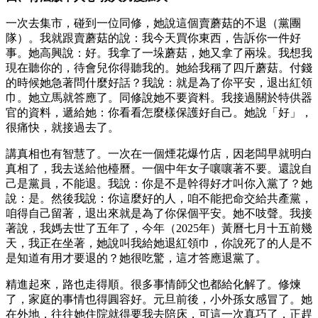
一次去集市，碰到一位同修，她說這個賣蘑菇的不退（黨團
隊）。我就跟賣蘑菇的說：我今天買你東西，告訴你一件好
事。她高興說：好。我拿了一垛蘑菇，她又拿了兩垛。我想我
現在聽你的，待會兒你得聽我的。她給我稱了四斤蘑菇。付錢
的時候她急著問什麼好話？我說：就是為了你平安，退出紅領
巾。她立馬就答應了。同修說她不要資料。我接過關於特供器
官的資料，遞給她：你看看怎麼樣保護好自己。她說「好」，
很痛快，就接過去了。
講真相也有智慧了。一次在一個煙花爆竹店，因老闆早就明白
真相了，我去送給他檯曆。一個中年女子嚷嚷著不要。還說自
己是黨員，不能退。我說：你是不是幹得好才叫你入黨了？她
說：是。然後我說：你這麼好的人，咱不能把命交給共產黨，
咱得自己留著，退出來就是為了你保個平安。她不吱聲。我接
著說，我媽去世了五年了，今年（2025年）黃曆七月十五前幾
天，我正在坐著，她說叫我給她退紅領巾，你說死了的人是不
是知道有用才要退的？她很吃驚，這才答應退黨了。
精進起來，路也走得順。很多事情師父也都給化解了。修煉
了，家庭的事情也得圓容好。元旦前後，小外孫女感冒了。她
在外地，往往她住院就得要我去陪床，可這一次真巧了，正趕