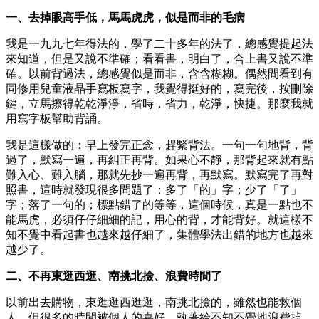
一、去掉眼高手低，馬馬虎虎，似是而非的毛病
我是一九九七年得法的，學了二十多年的法了，總感覺提起法
來知道，但是又說不準確；看看書，明白了，合上書又說不準
確。以前背過法，總感覺似是而非，含含糊糊。偶然間看到有
同修用兒童液晶手寫板寫字，我覺得挺好的，寫完後，按刪除
鍵，立馬擦得乾乾淨淨，省時，省力，乾淨，快捷。那麼我就
用寫字板幫助背誦。
我是這樣做的：早上發完正念，趕緊背法。一句一句地背，背
過了，默寫一遍，再糾正再背。如果心不靜，那背起來就有點
難入心、難入腦，那就先抄一遍再背，再默寫。默寫完了再對
照書，這時就發現很多問題了：多了「的」字；少了「了」
字；落了一句的；標點錯了的等等，這個時候，真是一點也不
能馬虎，必須仔仔細細的記，用心的背，才能背好。就這樣不
知不覺中看起書也越來越仔細了，集體學法出錯的地方也越來
越少了。
二、不再東逛西逛、南挑北撿、浪費時間了
以前出去購物，東逛逛西逛逛，南挑北撿的，雖然也能救個
人，但很多的時間被個人的喜好、執著給不知不覺地浪費掉