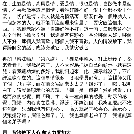
在，生氣是情，高興是情，愛是情，恨也是情，喜歡做事是個
情，不喜歡做事還是個情，看誰好誰不好，愛干什麼不愛干什
麼，一切都是情，常人就是為情活著。那麼作為一個煉功人，
一個超常的人，就不能用這個理來衡量了，要突破這個東
西。」我卻老記不准「看誰好誰不好」這一句，怎麼老背不進
去？什麼心擋著？對，我還是有這顆心：區分哪個人好，哪個
人不好；哪個人我喜歡，哪個人我不喜歡。人的情沒放下，我
得聽師父的話，應該突破它，我就突破它。
再如《轉法輪》〈第八講〉，「要是年輕人，打上班鈴了，都
來看看吧，我飛起來了。人不太容易把握自己的顯示心就在這
兒：看我這功煉的多好，我能飛起來。他一顯示就沒了，不准
許這樣存在的。這種事情很多，各地學員都有。」這裡師父用
了個「飛」字，而在前文寫到老太太是「飄起了」，哦，我明
白了，這就是顯示心的表現。「飄」是一種很自然的感覺，自
然而然的感覺。而「飛」字，有一種高興的感覺，顯示的感
覺，飛揚，內心實在是浮、浮躁，不夠沉穩。我為甚麼記不准
這句話，只因我也有這顆心，一高興就起了歡喜心、顯示心，
就飛揚浮躁，眉飛色舞了。哎！我也算個老弟子了，我這能算
個老弟子嗎？
四、背法放下人心 救人力度加大