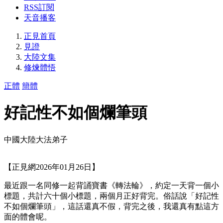
RSS訂閱
天音播客
正見首頁
見證
大陸文集
修煉體悟
正體
簡體
好記性不如個爛筆頭
中國大陸大法弟子
【正見網2026年01月26日】
最近跟一名同修一起背誦寶書《轉法輪》，約定一天背一個小
標題，共計六十個小標題，兩個月正好背完。俗話說「好記性
不如個爛筆頭」，這話還真不假，背完之後，我還真有點這方
面的體會呢。