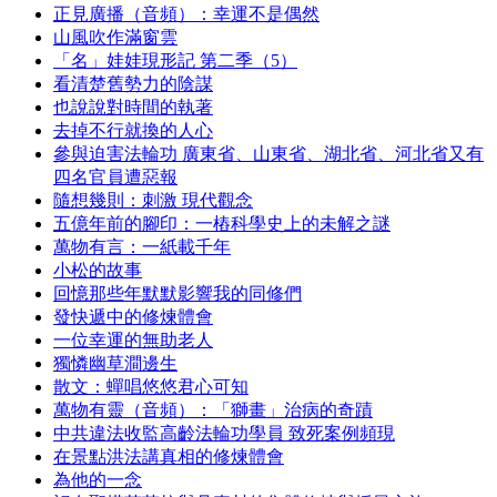
正見廣播（音頻）：幸運不是偶然
山風吹作滿窗雲
「名」娃娃現形記 第二季（5）
看清楚舊勢力的陰謀
也說說對時間的執著
去掉不行就換的人心
參與迫害法輪功 廣東省、山東省、湖北省、河北省又有
四名官員遭惡報
隨想幾則：刺激 現代觀念
五億年前的腳印：一樁科學史上的未解之謎
萬物有言：一紙載千年
小松的故事
回憶那些年默默影響我的同修們
發快遞中的修煉體會
一位幸運的無助老人
獨憐幽草澗邊生
散文：蟬唱悠悠君心可知
萬物有靈（音頻）：「獅畫」治病的奇蹟
中共違法收監高齡法輪功學員 致死案例頻現
在景點洪法講真相的修煉體會
為他的一念