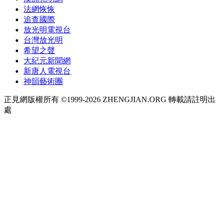
法網恢恢
追查國際
放光明電視台
台灣放光明
希望之聲
大紀元新聞網
新唐人電視台
神韻藝術團
正見網版權所有 ©1999-2026 ZHENGJIAN.ORG 轉載請註明出
處