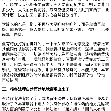
了。現在天天記掛著要背書，今天要背到多少頁，明天要背到
多少頁，太長的要提前背。沒有空也沒時間去亂買東西了。要
買什麼，快去快回，很多的心自然就放淡了。
對於吃的也是一樣，不再想著要吃啥好吃的，而是越簡單越
好。因為我是一個人獨居，自己吃飽全家不飢。不貪吃、只要
簡單、快捷。
但有時候打算的挺好的，一下子又來了個同修交流，或者送來
其他同修被綁架的消息，我就得抓緊上網曝光，還得去通知其
他同修發正念，一切為整體著想，為同修考慮，這樣我的背法
進程就給打亂了。我就只能提前背，偶爾哪次沒背完就第二天
補上。因為我一週有五個半天、白天集體學法，每晚還有集體
學法。這些都不能耽誤。那就只有抓緊時間，不能浪費，本來
師父給我們延續的時間也是很寶貴的，我們就要珍惜，珍惜，
再珍惜啊！
三、很多法理自然而然地就顯現出來了
有時候背法背錯了字，或者背不進去，我就思考思考，我為甚
麼錯了？為甚麼背不進去？我有什麼心？這個錯的地方是點我
哪方面的問題了？比如《轉法輪》〈第六講〉「因為人有情