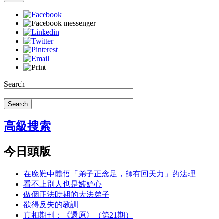
Search
Search
高級搜索
今日頭版
在魔難中體悟「弟子正念足，師有回天力」的法理
看不上別人也是嫉妒心
做個正法時期的大法弟子
欲得反失的教訓
真相期刊：《還原》（第21期）