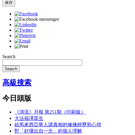
保存
Search
Search
高級搜索
今日頭版
《清流》月報 第251期（印刷版）
大法福澤眾生
給馬來西亞華人講真相的修煉經歷和心得
對「好壞出自一念」的個人理解