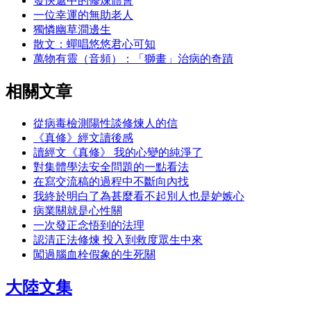
發快遞中的修煉體會
一位幸運的無助老人
獨憐幽草澗邊生
散文：蟬唱悠悠君心可知
萬物有靈（音頻）：「獅畫」治病的奇蹟
相關文章
從病毒檢測陽性談修煉人的信
《真修》經文讀後感
讀經文《真修》 我的心變的純淨了
對集體學法安全問題的一點看法
在寫交流稿的過程中不斷向內找
我終於明白了為甚麼看不起別人也是妒嫉心
病業關就是心性關
一次發正念悟到的法理
認清正法修煉 投入到救度眾生中來
闖過腦血栓假象的生死關
大陸文集