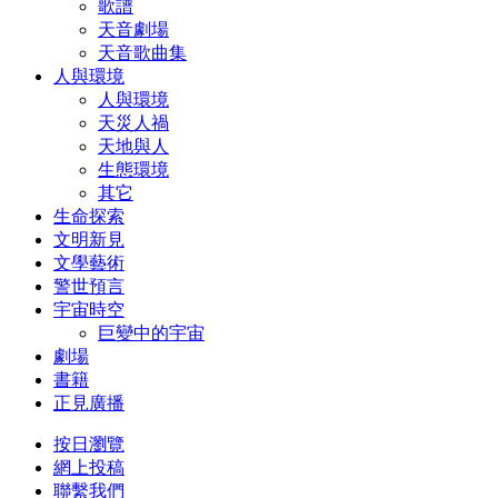
歌譜
天音劇場
天音歌曲集
人與環境
人與環境
天災人禍
天地與人
生態環境
其它
生命探索
文明新見
文學藝術
警世預言
宇宙時空
巨變中的宇宙
劇場
書籍
正見廣播
按日瀏覽
網上投稿
聯繫我們