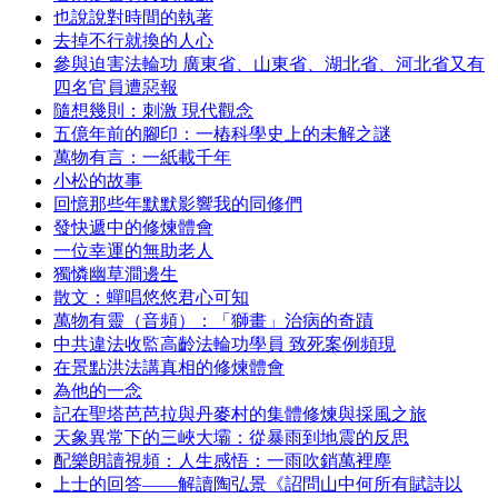
也說說對時間的執著
去掉不行就換的人心
參與迫害法輪功 廣東省、山東省、湖北省、河北省又有
四名官員遭惡報
隨想幾則：刺激 現代觀念
五億年前的腳印：一樁科學史上的未解之謎
萬物有言：一紙載千年
小松的故事
回憶那些年默默影響我的同修們
發快遞中的修煉體會
一位幸運的無助老人
獨憐幽草澗邊生
散文：蟬唱悠悠君心可知
萬物有靈（音頻）：「獅畫」治病的奇蹟
中共違法收監高齡法輪功學員 致死案例頻現
在景點洪法講真相的修煉體會
為他的一念
記在聖塔芭芭拉與丹麥村的集體修煉與採風之旅
天象異常下的三峽大壩：從暴雨到地震的反思
配樂朗讀視頻：人生感悟：一雨吹銷萬裡塵
上士的回答——解讀陶弘景《詔問山中何所有賦詩以