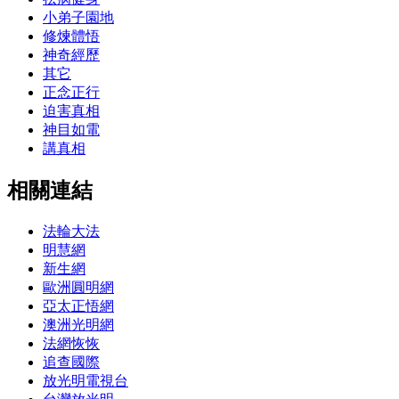
小弟子園地
修煉體悟
神奇經歷
其它
正念正行
迫害真相
神目如電
講真相
相關連結
法輪大法
明慧網
新生網
歐洲圓明網
亞太正悟網
澳洲光明網
法網恢恢
追查國際
放光明電視台