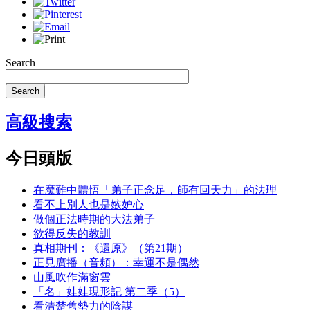
Search
Search
高級搜索
今日頭版
在魔難中體悟「弟子正念足，師有回天力」的法理
看不上別人也是嫉妒心
做個正法時期的大法弟子
欲得反失的教訓
真相期刊：《還原》（第21期）
正見廣播（音頻）：幸運不是偶然
山風吹作滿窗雲
「名」娃娃現形記 第二季（5）
看清楚舊勢力的陰謀