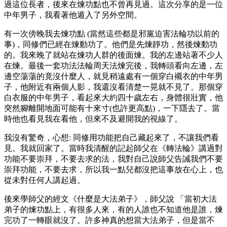
過這位長者，後來在煉功點也不曾再見過。這次分享的是一位
中年男子，我看著他遁入了另外空間。
有一次傍晚我去煉功點 (當然這些都是邪黨迫害法輪功以前的
事)，同修們已經在煉動功了。他們是先煉靜功，然後煉動功
的。我來晚了就站在煉功人群的後面煉。我的左邊站著不少人
在煉。最後一套功法法輪周天法煉完後，我轉頭看向左邊，左
邊空蕩蕩的竟沒什麼人，就見稍遠處有一個穿白襯衣的中年男
子，他附近有兩個人影，我還沒看清楚一晃就不見了。那個穿
白衣服的中年男子，看起來大約四十歲左右，身體很壯實，他
突然腳離開地面可能有十來寸(也許更高點)，一下隱去了。當
時他也看見我在看他，但來不及避開我的視線了。
我沒有驚奇，心想: 同修用功能把自己藏起來了，不讓我們看
見。我就回家了。當時我清醒的記起師父在《轉法輪》講過對
功能不要崇拜，不要去求的法，我對自己說師父告誡我們不要
崇拜功能，不要去求，所以我一點兒都沒把這事放在心上，也
從未對任何人講起過。
後來學師父的經文《什麼是大法弟子》，師父說 「當初大法
弟子的煉功點上，有很多人來，有的人誰也不知道他是誰，煉
完功了一轉眼就沒了。許多神真的想當大法弟子，但是當不