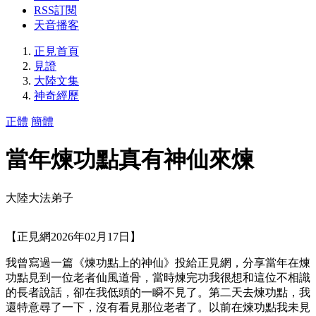
RSS訂閱
天音播客
正見首頁
見證
大陸文集
神奇經歷
正體
簡體
當年煉功點真有神仙來煉
大陸大法弟子
【正見網2026年02月17日】
我曾寫過一篇《煉功點上的神仙》投給正見網，分享當年在煉
功點見到一位老者仙風道骨，當時煉完功我很想和這位不相識
的長者說話，卻在我低頭的一瞬不見了。第二天去煉功點，我
還特意尋了一下，沒有看見那位老者了。以前在煉功點我未見