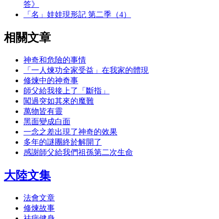
答》
「名」娃娃現形記 第二季（4）
相關文章
神奇和危險的事情
「一人煉功全家受益」在我家的體現
修煉中的神奇事
師父給我接上了「斷指」
闖過突如其來的魔難
萬物皆有靈
黑面變成白面
一念之差出現了神奇的效果
多年的謎團終於解開了
感謝師父給我們祖孫第二次生命
大陸文集
法會文章
修煉故事
祛病健身