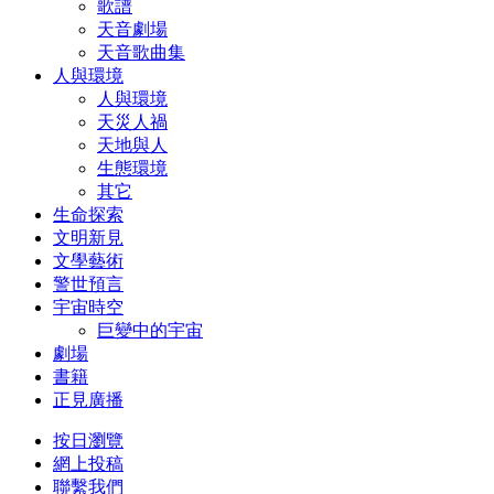
歌譜
天音劇場
天音歌曲集
人與環境
人與環境
天災人禍
天地與人
生態環境
其它
生命探索
文明新見
文學藝術
警世預言
宇宙時空
巨變中的宇宙
劇場
書籍
正見廣播
按日瀏覽
網上投稿
聯繫我們