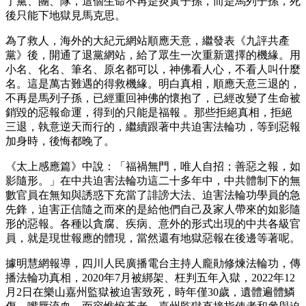
了黨、團、隊，這個生命不再是炎黃子孫，而是馬列子孫，死
後只能下地獄見馬克思。
為了救人，海外的大紀元網站順應天意，繼發表《九評共產
黨》後，開通了退黨網站，給了眾生一次重新選擇的機緣。用
小名、化名、筆名、原名都可以，神佛看人心，不看人叫什麼
名。這是萬古難遇的得救機緣。明白真相，順應天意三退的，
不再是馬列子孫，已經重回神佛的懷抱了，已經改變了生命被
銷毀的惡報命運，得到的只能是福報 。那些拒絕真相，拒絕
三退，執意逆天而行的，繼續跟著中共迫害法輪功，等到惡報
加身時，後悔都晚了。
《太上感應篇》中說：「福禍無門，唯人自招；善惡之報，如
影隨形。」在中共迫害法輪功這二十多年中，中共體制下的無
數官員在無知與誘惑下充當了誹謗大法、迫害法輪功學員的急
先鋒，迫害正信隨之而來的是給他們自己及家人帶來的如影隨
形的惡報。各種以貪腐、疾病、意外的形式出現的中共各級官
員，就是現世報應的體現，當然還有地獄惡報在後邊等著呢。
據明慧網報導，四川人民廣播電台主持人龐勛修煉法輪功，傳
播法輪功真相，2020年7月被綁架、枉判五年入獄，2022年12
月2日在樂山嘉州監獄被迫害致死，時年僅30歲，遺體遍體鱗