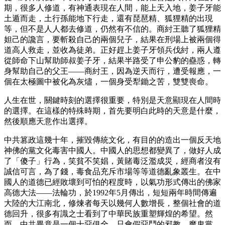
期，很多人修道，有神通表現在人間，能上天入地，姜子牙能
土遁而走，土行孫能地下行走，還有琵琶精、狐狸精的出現
等，但不是人人都去修道，仍然有不信的。商紂王聽了狐狸精
妲己的讒言，要斬殺自己的兩個兒子，結果在刑場上被兩個得
道高人救走，並收為徒弟。正好趕上姜子牙領兵伐紂，兩人遵
從師命下山幫助師叔姜子牙，結果半路受了申公豹的蠱惑，轉
身幫助自己的父王——商紂王，因為逆天而行，遭受報應，一
個在太極圖中被化為灰燼，一個身受犁鋤之苦，雙雙喪命。
人生在世，關鍵時刻的選擇很重要，特別是天意顯現在人間時
的選擇。在這樣的特殊時期，首先要明白此時的天意是什麼，
然後順應天意作出選擇。
中共篡政這幾十年，摧毀傳統文化，有目的的造出一個反天地
神佛的黨文化毒害中國人。中國人的思想都變異了，做好人成
了「傻子」行為，笑貧不笑娼，黃賭毒泛濫成災，經商者沒有
誠信可言，為了錢，毒食品充斥市場等等道德亂象叢生。在中
國人的道德已經敗壞到可怕的程度時，以氣功形式傳出的佛家
高德大法——法輪功，於1992年5月傳出，短短兩年時間傳遍
大陸的大江南北，修煉者每天以幾何人數增長，整個社會的道
德回升，很多有識之士看到了中華民族重塑輝煌的希望。然
而，中共畢竟是一個十惡俱全、只會假惡鬥的邪教，魔鬼黨，