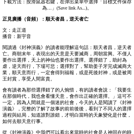
下載方法：按滑鼠器右鍵，在彈出菜單中選擇「目標文件保存
為…」(Save link As...)。
正見廣播（音頻）：順天者昌，逆天者亡
文：走正道
播音：新宇音
閱讀過《封神演義》的讀者能理解這句話：順天者昌，逆天者
亡。商朝末年，表現出的天意是天要滅商，周朝當興。不僅人
要作出選擇，天上的神仙也要作出選擇。選擇錯了，助紂為
虐，逆天而行，下場可悲；選擇對了，幫助姜子牙完成滅商大
業，順天意而行，一定會得到福報，或是死後封神，或是被周
王封賞，享受人間富貴。
會有讀者為那些選擇錯了的人惋惜，有的讀者會說：「我要生
在那個時代，我也會看懂天意，會作出正確的選擇。」這可不
一定，因為人間就是一個迷的社會，今天的人是閱讀了《封神
演義》，完整的了解了故事的前前後後，看到了不同人的選擇
過程與結局，知道誰對誰錯，才明白當時的天象變化是什麼，
如何去順天意行事。
從《封神演義》中我們可以看出來當時的社會是人神同在的時