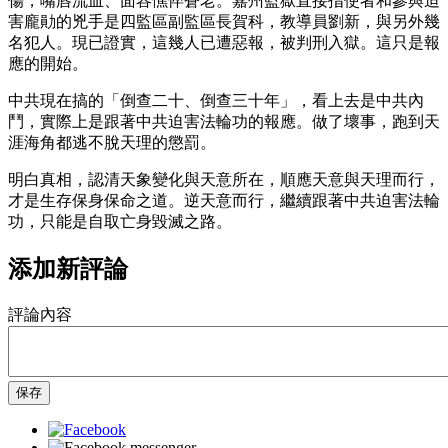
傷，嘴唇流血、面容憔悴蒼老。嘉州監獄直接指使者和參與迫
害龐勛的兇手是四監區副監區長賀科，教導員劉新，與另外幾
名犯人。現已證實，這幾人已遭惡報，被判刑入獄。這只是報
應的開始。
中共現在搞的「倒查二十、倒查三十年」，看上去是中共內
鬥，實際上是跟著中共迫害法輪功的報應。做了壞事，跑到天
涯海角都逃不脫天理的懲罰。
明白真相，認清天象變化與天意所在，順應天意與天理而行，
才是生存保身保命之道。逆天意而行，繼續跟著中共迫害法輪
功，只能是自取亡身毀滅之路。
添加新評論
評論內容
保存