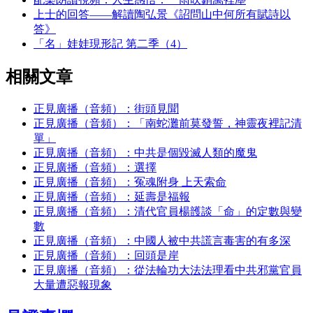
上士的回答——解讀陶弘景《詔問山中何所有賦詩以
答》
「名」娃娃現形記 第二季（4）
相關文章
正見廣播（音頻）：街頭見聞
正見廣播（音頻）：「南蛇灘前莫發誓，神靈夜裡記清
單」
正見廣播（音頻）：中共是個毀滅人類的魔鬼
正見廣播（音頻）：選擇
正見廣播（音頻）：冤魂附身 上天索命
正見廣播（音頻）：延壽是福報
正見廣播（音頻）：清代官員楊頀談「命」的定數與變
數
正見廣播（音頻）：中國人被中共謊言毒害的有多深
正見廣播（音頻）：回頭是岸
正見廣播（音頻）：從法輪功大法法理看中共邪黨官員
大量遭惡報現象