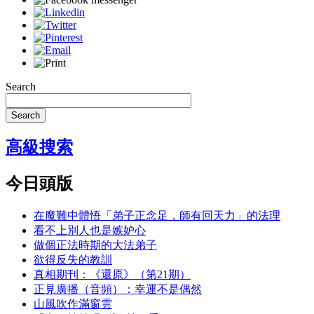
Search
Search
高級搜索
今日頭版
在魔難中體悟「弟子正念足，師有回天力」的法理
看不上別人也是嫉妒心
做個正法時期的大法弟子
欲得反失的教訓
真相期刊：《還原》（第21期）
正見廣播（音頻）：幸運不是偶然
山風吹作滿窗雲