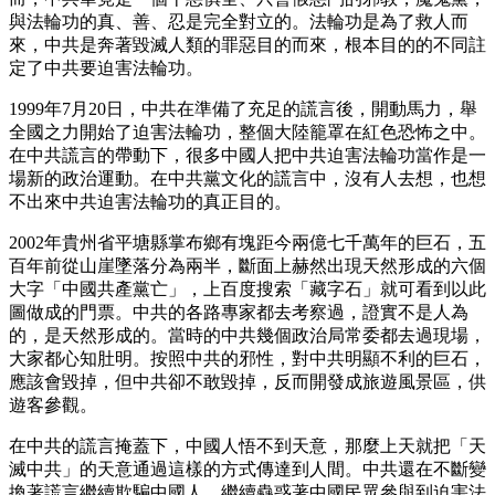
與法輪功的真、善、忍是完全對立的。法輪功是為了救人而
來，中共是奔著毀滅人類的罪惡目的而來，根本目的的不同註
定了中共要迫害法輪功。
1999年7月20日，中共在準備了充足的謊言後，開動馬力，舉
全國之力開始了迫害法輪功，整個大陸籠罩在紅色恐怖之中。
在中共謊言的帶動下，很多中國人把中共迫害法輪功當作是一
場新的政治運動。在中共黨文化的謊言中，沒有人去想，也想
不出來中共迫害法輪功的真正目的。
2002年貴州省平塘縣掌布鄉有塊距今兩億七千萬年的巨石，五
百年前從山崖墜落分為兩半，斷面上赫然出現天然形成的六個
大字「中國共產黨亡」，上百度搜索「藏字石」就可看到以此
圖做成的門票。中共的各路專家都去考察過，證實不是人為
的，是天然形成的。當時的中共幾個政治局常委都去過現場，
大家都心知肚明。按照中共的邪性，對中共明顯不利的巨石，
應該會毀掉，但中共卻不敢毀掉，反而開發成旅遊風景區，供
遊客參觀。
在中共的謊言掩蓋下，中國人悟不到天意，那麼上天就把「天
滅中共」的天意通過這樣的方式傳達到人間。中共還在不斷變
換著謊言繼續欺騙中國人，繼續蠱惑著中國民眾參與到迫害法