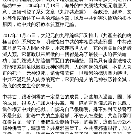
輪功中來，2004年11月18日，海外的中文網站大紀元順應天
意，連續刊登了系列文章《九評共產黨》，從政治、經濟、文
化等角度論述了中共的邪惡本質，以及中共迫害法輪功的根本
原因，給中共的邪教本質蓋棺定論。
2017年11月25日，大紀元的九評編輯部又推出《共產主義的終
極目的》系列文章，明確指出中共的本相是共產邪靈，中共政
黨只是它在人間的化身，用來迷惑世人的，它的真實目的是毀
滅人類。它篡政以來所做的一切都是為了最後一步迫害法輪
功，達到毀滅人類這個罪惡目的作鋪墊。因為只有迫害法輪功
才能積累到足以毀滅元神的惡業。人的肉身的消滅，不是人真
正的死亡，元神沒死，還會帶著這一世積累的德與業力轉世。
中共不滿足於人肉身的死亡，它要的是人的元神被形神全滅，
徹底的失去生命的未來。
中共亡，跟著倒霉的一定是它的成員，那些加入過黨、團、隊
的成員。很多人把加入中共黨、團、隊的宣誓儀式當作兒戲，
當作糊弄中共的把戲，自認為自己很聰明。殊不知對天發誓可
不是兒戲，對著中共的血旗發誓，不管人怎麼想，共產邪靈可
在看著呢，發了「要把生命獻給中共」的毒誓，這個生命就不
歸神佛管了，歸誰管？共產邪靈管了。在共產邪靈眼裡，加入