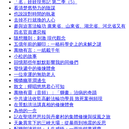
「名」娃娃現形記 第二季（5）
看清楚舊勢力的陰謀
也說說對時間的執著
去掉不行就換的人心
參與迫害法輪功 廣東省、山東省、湖北省、河北省又有
四名官員遭惡報
隨想幾則：刺激 現代觀念
五億年前的腳印：一樁科學史上的未解之謎
萬物有言：一紙載千年
小松的故事
回憶那些年默默影響我的同修們
發快遞中的修煉體會
一位幸運的無助老人
獨憐幽草澗邊生
散文：蟬唱悠悠君心可知
萬物有靈（音頻）：「獅畫」治病的奇蹟
中共違法收監高齡法輪功學員 致死案例頻現
在景點洪法講真相的修煉體會
為他的一念
記在聖塔芭芭拉與丹麥村的集體修煉與採風之旅
天象異常下的三峽大壩：從暴雨到地震的反思
配樂朗讀視頻：人生感悟：一雨吹銷萬裡塵