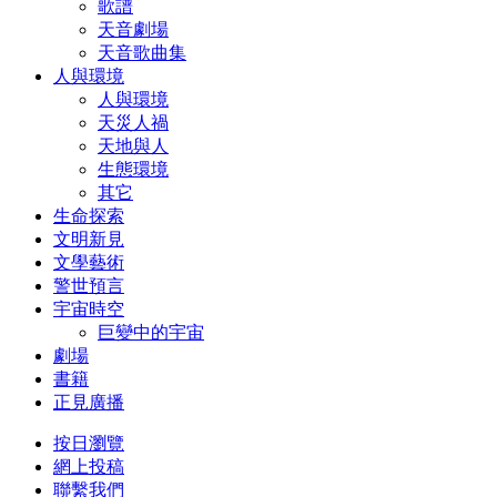
歌譜
天音劇場
天音歌曲集
人與環境
人與環境
天災人禍
天地與人
生態環境
其它
生命探索
文明新見
文學藝術
警世預言
宇宙時空
巨變中的宇宙
劇場
書籍
正見廣播
按日瀏覽
網上投稿
聯繫我們