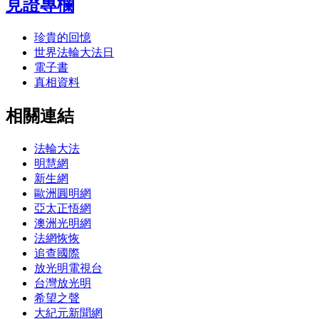
見證專欄
珍貴的回憶
世界法輪大法日
電子書
真相資料
相關連結
法輪大法
明慧網
新生網
歐洲圓明網
亞太正悟網
澳洲光明網
法網恢恢
追查國際
放光明電視台
台灣放光明
希望之聲
大紀元新聞網