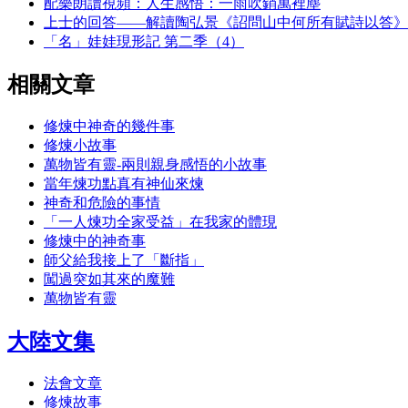
配樂朗讀視頻：人生感悟：一雨吹銷萬裡塵
上士的回答——解讀陶弘景《詔問山中何所有賦詩以答》
「名」娃娃現形記 第二季（4）
相關文章
修煉中神奇的幾件事
修煉小故事
萬物皆有靈-兩則親身感悟的小故事
當年煉功點真有神仙來煉
神奇和危險的事情
「一人煉功全家受益」在我家的體現
修煉中的神奇事
師父給我接上了「斷指」
闖過突如其來的魔難
萬物皆有靈
大陸文集
法會文章
修煉故事