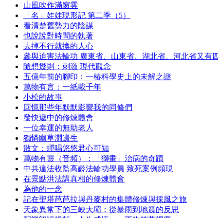
山風吹作滿窗雲
「名」娃娃現形記 第二季（5）
看清楚舊勢力的陰謀
也說說對時間的執著
去掉不行就換的人心
參與迫害法輪功 廣東省、山東省、湖北省、河北省又有
隨想幾則：刺激 現代觀念
五億年前的腳印：一樁科學史上的未解之謎
萬物有言：一紙載千年
小松的故事
回憶那些年默默影響我的同修們
發快遞中的修煉體會
一位幸運的無助老人
獨憐幽草澗邊生
散文：蟬唱悠悠君心可知
萬物有靈（音頻）：「獅畫」治病的奇蹟
中共違法收監高齡法輪功學員 致死案例頻現
在景點洪法講真相的修煉體會
為他的一念
記在聖塔芭芭拉與丹麥村的集體修煉與採風之旅
天象異常下的三峽大壩：從暴雨到地震的反思