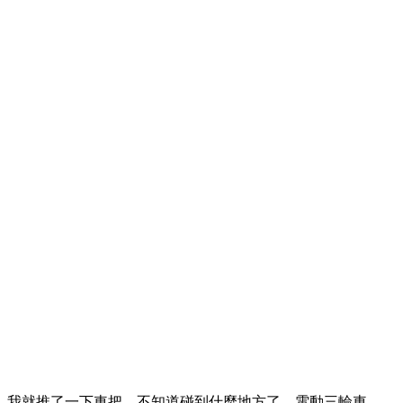
，我就推了一下車把，不知道碰到什麼地方了，電動三輪車