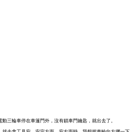
，把電動三輪車停在車篷門外，沒有鎖車門鑰匙，就出去了。
。就去拿工具安，安完左面，安右面時，我想把車輪向左挪一下