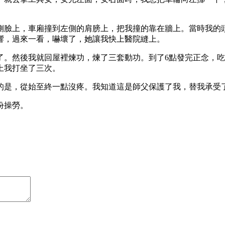
側臉上，車廂撞到左側的肩膀上，把我撞的靠在牆上。當時我的
響，過來一看，嚇壞了，她讓我快上醫院縫上。
了。然後我就回屋裡煉功，煉了三套動功。到了6點發完正念，吃
上我打坐了三次。
的是，從始至終一點沒疼。我知道這是師父保護了我，替我承受
份操勞。