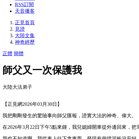
RSS訂閱
天音播客
正見首頁
見證
大陸文集
神奇經歷
正體
簡體
師父又一次保護我
大陸大法弟子
【正見網2026年03月30日】
我把剛剛發生的驚險事向師父匯報，證實大法的神奇、偉大。
在2026年3月22日下午5點來鍾，我兒媳婦開車從外邊回來
我也不知道啊。我從車上往下拿東西，發現有個擋泥板沒安好