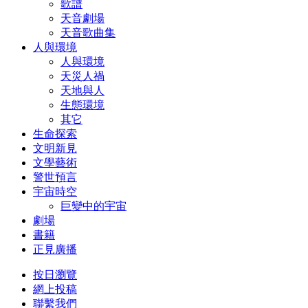
歌譜
天音劇場
天音歌曲集
人與環境
人與環境
天災人禍
天地與人
生態環境
其它
生命探索
文明新見
文學藝術
警世預言
宇宙時空
巨變中的宇宙
劇場
書籍
正見廣播
按日瀏覽
網上投稿
聯繫我們