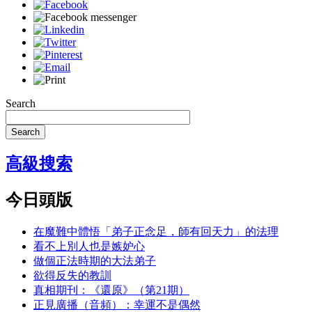
Search
Search
高級搜索
今日頭版
在魔難中體悟「弟子正念足，師有回天力」的法理
看不上別人也是嫉妒心
做個正法時期的大法弟子
欲得反失的教訓
真相期刊：《還原》（第21期）
正見廣播（音頻）：幸運不是偶然