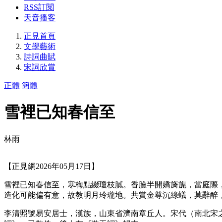
RSS訂閱
天音播客
正見首頁
文學藝術
詩詞曲賦
宋詞欣賞
正體
簡體
雪裡已知春信至
林雨
【正見網2026年05月17日】
雪裡已知春信至，寒梅點綴瓊枝膩。香臉半開嬌旖旎，當庭際
造化可能偏有意，故教明月玲瓏地。共賞金尊沉綠蟻，莫辭醉
李清照號易安居士，漢族，山東省濟南章丘人。宋代（南北宋