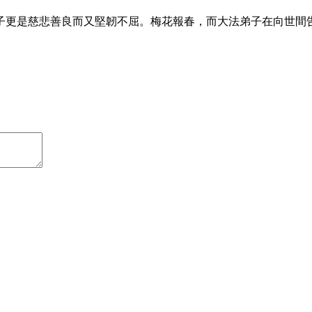
子更是慈悲善良而又堅韌不屈。梅花報春，而大法弟子在向世間