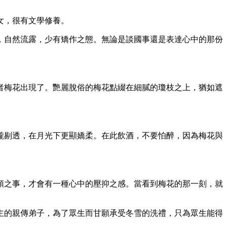
女，很有文學修養。
，自然流露，少有矯作之態。無論是談國事還是表達心中的那份
者梅花出現了。艷麗脫俗的梅花點綴在細膩的瓊枝之上，猶如遮
瓏剔透，在月光下更顯嬌柔。在此飲酒，不要怕醉，因為梅花與
頓之事，才會有一種心中的壓抑之感。當看到梅花的那一刻，就
主的親傳弟子，為了眾生而甘願承受冬雪的洗禮，只為眾生能得