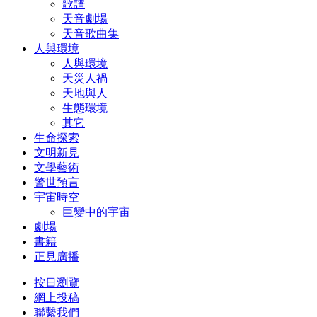
歌譜
天音劇場
天音歌曲集
人與環境
人與環境
天災人禍
天地與人
生態環境
其它
生命探索
文明新見
文學藝術
警世預言
宇宙時空
巨變中的宇宙
劇場
書籍
正見廣播
按日瀏覽
網上投稿
聯繫我們