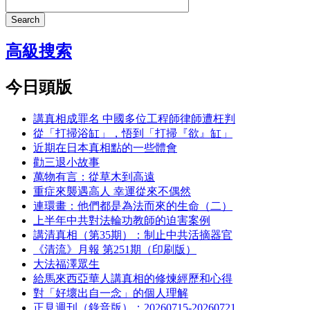
Search
高級搜索
今日頭版
講真相成罪名 中國多位工程師律師遭枉判
從「打掃浴缸」，悟到「打掃『欲』缸」
近期在日本真相點的一些體會
勸三退小故事
萬物有言：從草木到高遠
重症來襲遇高人 幸運從來不偶然
連環畫：他們都是為法而來的生命（二）
上半年中共對法輪功教師的迫害案例
講清真相（第35期）：制止中共活摘器官
《清流》月報 第251期（印刷版）
大法福澤眾生
給馬來西亞華人講真相的修煉經歷和心得
對「好壞出自一念」的個人理解
正見週刊（錄音版）：20260715-20260721