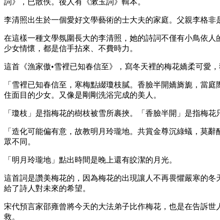
詞》，已散佚。後人有《漱玉詞》輯本。
李清照出生於一個愛好文學藝術的士大夫的家庭。父親李格非
在這樣一種文學氛圍長大的李清照，她的詩詞不僅有小鳥依人
少女情懷，都是信手拈來、不費時力。
這首《漁家傲•雪裡已知春信至》，寫冬天裡的梅花嬌柔可愛
「雪裡已知春信至，寒梅點綴瓊枝膩。香臉半開嬌旖旎，當庭
住面目的少女。又像是剛剛洗浴完成的美人。
「瓊枝」是指梅花的樹枝被雪所裹挾。「香臉半開」是指梅花
「造化可能偏有意，故教明月玲瓏地。共賞金尊沉綠蟻，莫辭
眾不同。
「明月玲瓏地」點出時間是晚上還有皎潔的月光。
這首詞是讚美梅花的，因為梅花的出現讓人不再畏懼嚴寒的冬
給了詩人對未來的希望。
宋代預言家邵雍曾將今天的大法弟子比作梅花，也是在告訴世
救。