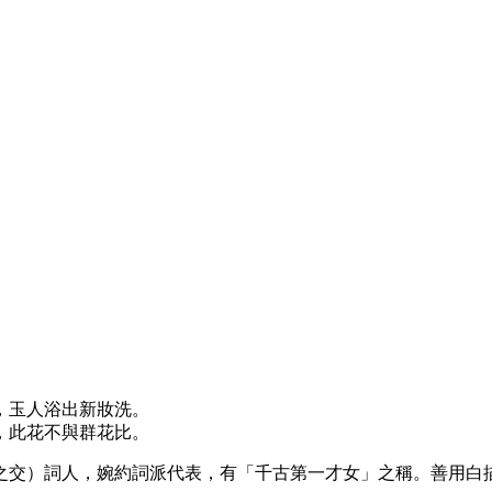
，玉人浴出新妝洗。
，此花不與群花比。
之交）詞人，婉約詞派代表，有「千古第一才女」之稱。善用白