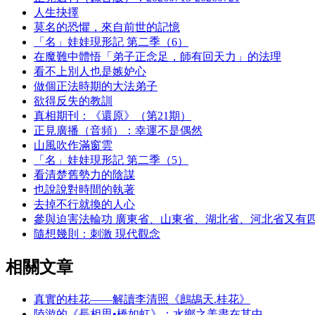
人生抉擇
莫名的恐懼，來自前世的記憶
「名」娃娃現形記 第二季（6）
在魔難中體悟「弟子正念足，師有回天力」的法理
看不上別人也是嫉妒心
做個正法時期的大法弟子
欲得反失的教訓
真相期刊：《還原》（第21期）
正見廣播（音頻）：幸運不是偶然
山風吹作滿窗雲
「名」娃娃現形記 第二季（5）
看清楚舊勢力的陰謀
也說說對時間的執著
去掉不行就換的人心
參與迫害法輪功 廣東省、山東省、湖北省、河北省又有
隨想幾則：刺激 現代觀念
相關文章
真實的桂花——解讀李清照《鷓鴣天.桂花》
陸游的《長相思•橋如虹》：水鄉之美盡在其中