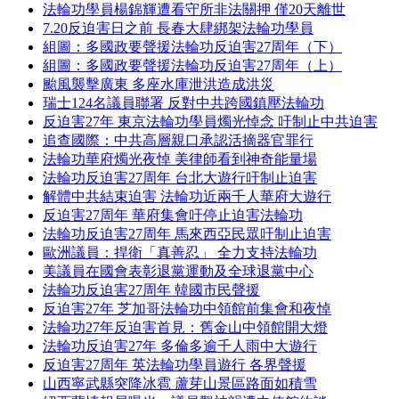
法輪功學員楊錦輝遭看守所非法關押 僅20天離世
7.20反迫害日之前 長春大肆綁架法輪功學員
組圖：多國政要聲援法輪功反迫害27周年（下）
組圖：多國政要聲援法輪功反迫害27周年（上）
颱風襲擊廣東 多座水庫泄洪造成洪災
瑞士124名議員聯署 反對中共跨國鎮壓法輪功
反迫害27年 東京法輪功學員燭光悼念 吁制止中共迫害
追查國際：中共高層親口承認活摘器官罪行
法輪功華府燭光夜悼 美律師看到神奇能量場
法輪功反迫害27周年 台北大遊行吁制止迫害
解體中共結束迫害 法輪功近兩千人華府大遊行
反迫害27周年 華府集會吁停止迫害法輪功
法輪功反迫害27周年 馬來西亞民眾吁制止迫害
歐洲議員：捍衛「真善忍」 全力支持法輪功
美議員在國會表彰退黨運動及全球退黨中心
法輪功反迫害27周年 韓國市民聲援
反迫害27年 芝加哥法輪功中領館前集會和夜悼
法輪功27年反迫害首見：舊金山中領館開大燈
法輪功反迫害27年 多倫多逾千人雨中大遊行
反迫害27周年 英法輪功學員遊行 各界聲援
山西寧武縣突降冰雹 蘆芽山景區路面如積雪