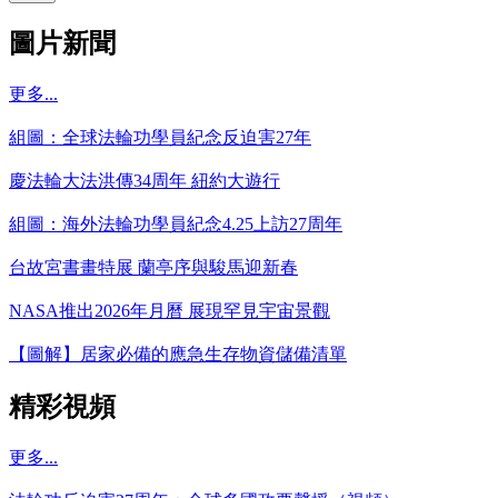
圖片新聞
更多...
組圖：全球法輪功學員紀念反迫害27年
慶法輪大法洪傳34周年 紐約大遊行
組圖：海外法輪功學員紀念4.25上訪27周年
台故宮書畫特展 蘭亭序與駿馬迎新春
NASA推出2026年月曆 展現罕見宇宙景觀
【圖解】居家必備的應急生存物資儲備清單
精彩視頻
更多...