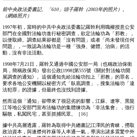
前中央政法委書記、「610」頭子羅幹（2003年的照片）。
（網絡照片）
1997年初，當時的中共中央政法委書記羅幹利用職權授意公安
部門在全國對法輪功進行秘密調查，欲定法輪功為「邪教」，
以便取締。調查結果卻都是「沒有問題」或者「尚未發現任何
問題」，一致認為法輪功是一種「強身、健體、治病」的活
動，沒有非法活動。
1998年7月21日，羅幹又通過中國公安部一局（也稱政治保衛
局，簡稱政保局）發出公政[1998]第555號《關於對法輪功開
展調查的通知》。這個通知先給法輪功扣上「邪教」的罪名，
要求各地公安機關以秘密方式「臥底調查」，搜集法輪功「違
法犯罪」的證據，但最終也沒找到證據。
然而這個「通知」卻帶來了很惡劣的影響，江蘇、遼寧、黑龍
江等地公安部門宣布法輪功的集體煉功為「非法集會」，強行
驅散，私闖民宅，甚至抓捕民眾。［16］
據中共高層透露，羅幹為取得中共總書記江澤民的青睞，撈取
政治資本，與連襟何祚庥等人串通一氣，導演出諸多震驚中外