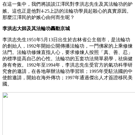
在這一集中，我們將談談江澤民對李洪志先生及其法輪功的妒
嫉。這也正是他對4‧25上訪的法輪功學員起殺心的真實原因。
那麼江澤民的妒嫉心由何而生呢？
李洪志大師及其法輪功轟動京城
李洪志先生1951年5月13日出生於吉林省公主嶺市，是法輪功
的創始人，1992年開始公開傳播法輪功，一門佛家的上乘修煉
法門。法輪功修煉直指人心，要求修煉人按照「真、善、忍」
的標準提高自己的心性。法輪功的五套功法簡單易學，祛病健
身有奇效。1992年至1994年，李洪志先生受官方的氣功科學研
究會的邀請，在各地舉辦法輪功學習班；1995年受駐法國的中
使館邀請，開始在海外傳功；1997年通過傑出人才簽證移民美
國。