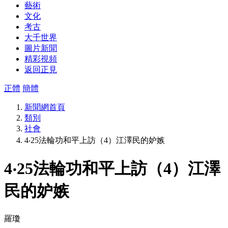
藝術
文化
考古
大千世界
圖片新聞
精彩視頻
返回正見
正體
簡體
新聞網首頁
類別
社會
4‧25法輪功和平上訪（4）江澤民的妒嫉
4‧25法輪功和平上訪（4）江澤
民的妒嫉
羅瓊