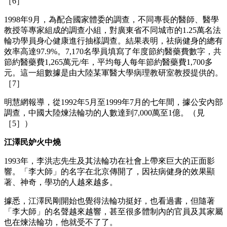
［6］
1998年9月，為配合國家體委的調查，不同專長的醫師、醫學
教授等專家組成的調查小組，對廣東省不同城市的1.25萬名法
輪功學員身心健康進行抽樣調查。結果表明，祛病健身的總有
效率高達97.9%。7,170名學員填寫了年度節約醫藥費數字，共
節約醫藥費1,265萬元/年，平均每人每年節約醫藥費1,700多
元。這一組數據是由大陸某軍醫大學病理教研室教授提供的。
［7］
明慧網報導，從1992年5月至1999年7月的七年間，據公安內部
調查，中國大陸煉法輪功的人數達到7,000萬至1億。（見
［5］）
江澤民妒火中燒
1993年，李洪志先生及其法輪功在社會上帶來巨大的正面影
響。「李大師」的名字在北京傳開了，因祛病健身的效果顯
著、神奇，學功的人越來越多。
據悉，江澤民剛開始也覺得法輪功挺好，也看過書，但隨著
「李大師」的名聲越來越響，甚至很多體制內的官員及其家屬
也在煉法輪功，他就受不了了。