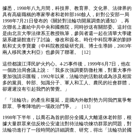
據悉，1998年八九月間，科技界、教育界、文化界、法律界的
具有高級職稱的專家學者和老幹部160餘人，針對公安部一局
1998年7月21日發布的《關於對法輪功開展調查的通知》，再
次聯名上書給中共中央和國務院，同時抄送有關部委。這封信
是由北京大學法律系王教授執筆，參與者還一起在清華大學建
築系建築館進行了討論、修改和簽名。時任中科院專家的劉靜
航和丈夫李寶慶（中科院教授級研究員、博士生導師，2003年
兩人移民澳大利亞）也參與了聯署。［12］
這些都讓江澤民妒火灼心。4‧25事件後，1999年6月7日，他在
一個政治局會議上說：「我多次強調要防微杜漸，對重大事件
要加強請示匯報，1992年以來，法輪功的活動就成為涉及相當
多的黨員、幹部、知識分子、軍人和工人、農民的社會群體，
卻遲遲沒有引起我們的警覺。」
「『法輪功』的產生和蔓延，是國內外敵對勢力同我們黨爭奪
群眾、爭奪陣地的一場政治鬥爭。」［13］
1998年下半年，以喬石為首的部分全國人大離退休老幹部，根
據大量群眾來信反映公安違法對待法輪功煉功群眾的問題，對
法輪功進行了一段時間的詳細調查、研究，得出「法輪功於國