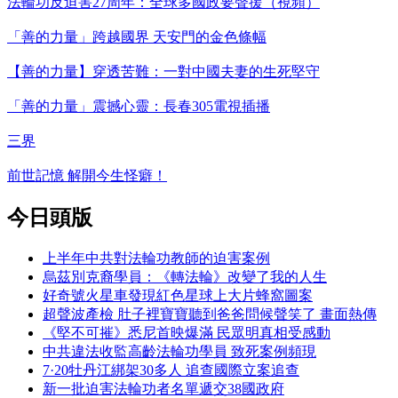
法輪功反迫害27周年：全球多國政要聲援（視頻）
「善的力量」跨越國界 天安門的金色條幅
【善的力量】穿透苦難：一對中國夫妻的生死堅守
「善的力量」震撼心靈：長春305電視插播
三界
前世記憶 解開今生怪癖！
今日頭版
上半年中共對法輪功教師的迫害案例
烏茲別克裔學員：《轉法輪》改變了我的人生
好奇號火星車發現紅色星球上大片蜂窩圖案
超聲波產檢 肚子裡寶寶聽到爸爸問候聲笑了 畫面熱傳
《堅不可摧》悉尼首映爆滿 民眾明真相受感動
中共違法收監高齡法輪功學員 致死案例頻現
7·20牡丹江綁架30多人 追查國際立案追查
新一批迫害法輪功者名單遞交38國政府