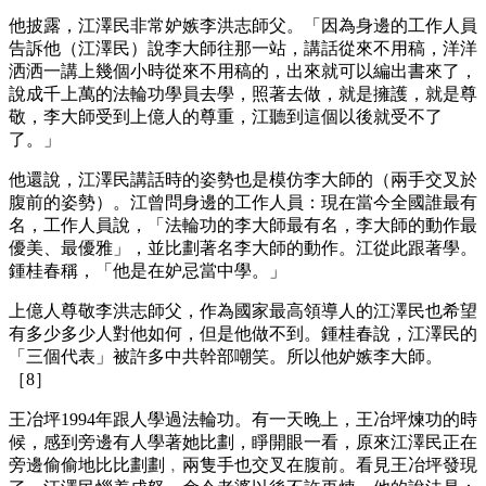
他披露，江澤民非常妒嫉李洪志師父。「因為身邊的工作人員
告訴他（江澤民）說李大師往那一站，講話從來不用稿，洋洋
洒洒一講上幾個小時從來不用稿的，出來就可以編出書來了，
說成千上萬的法輪功學員去學，照著去做，就是擁護，就是尊
敬，李大師受到上億人的尊重，江聽到這個以後就受不了
了。」
他還說，江澤民講話時的姿勢也是模仿李大師的（兩手交叉於
腹前的姿勢）。江曾問身邊的工作人員：現在當今全國誰最有
名，工作人員說，「法輪功的李大師最有名，李大師的動作最
優美、最優雅」，並比劃著名李大師的動作。江從此跟著學。
鍾桂春稱，「他是在妒忌當中學。」
上億人尊敬李洪志師父，作為國家最高領導人的江澤民也希望
有多少多少人對他如何，但是他做不到。鍾桂春說，江澤民的
「三個代表」被許多中共幹部嘲笑。所以他妒嫉李大師。
［8］
王冶坪1994年跟人學過法輪功。有一天晚上，王冶坪煉功的時
候，感到旁邊有人學著她比劃，睜開眼一看，原來江澤民正在
旁邊偷偷地比比劃劃﹐兩隻手也交叉在腹前。看見王冶坪發現