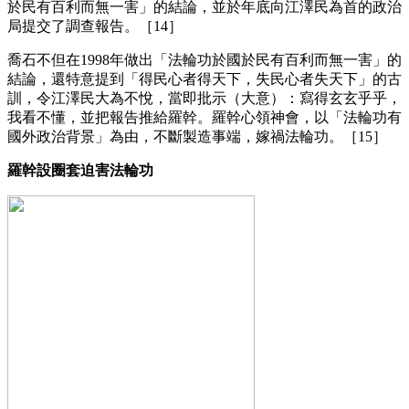
於民有百利而無一害」的結論，並於年底向江澤民為首的政治
局提交了調查報告。［14］
喬石不但在1998年做出「法輪功於國於民有百利而無一害」的
結論，還特意提到「得民心者得天下，失民心者失天下」的古
訓，令江澤民大為不悅，當即批示（大意）：寫得玄玄乎乎，
我看不懂，並把報告推給羅幹。羅幹心領神會，以「法輪功有
國外政治背景」為由，不斷製造事端，嫁禍法輪功。［15］
羅幹設圈套迫害法輪功