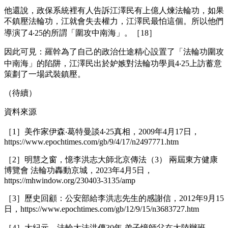
他還說，政保系統裡有人告訴江澤民有上億人煉法輪功，如果
不鎮壓法輪功，江就會失去權力，江澤民最怕這個。所以他們
導演了4‧25的所謂「圍攻中南海」。［18］
因此可見：羅幹為了自己的政治仕途精心設置了「法輪功圍攻
中南海」的陷阱，江澤民出於妒嫉對法輪功學員4‧25上訪蓄意
策劃了一場武裝鎮壓。
（待續）
資料來源
［1］美作家伊森‧葛特曼談4‧25真相，2009年4月17日，
https://www.epochtimes.com/gb/9/4/17/n2497771.htm
［2］明慧之窗，憶李洪志大師北京傳法（3） 兩屆東方健康
博覽會 法輪功轟動京城，2023年4月5日，
https://mhwindow.org/230403-3135/amp
［3］歷史回顧：公安部給李洪志先生的感謝信，2012年9月15
日，https://www.epochtimes.com/gb/12/9/15/n3683727.htm
［4］大紀元，法輪大法洪傳30年 弟子憶師父在大陸辦班，