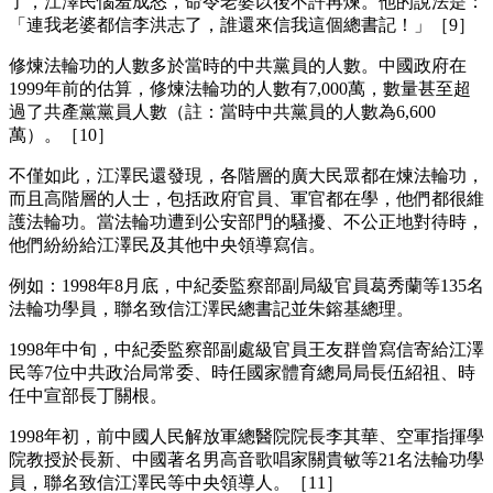
了，江澤民惱羞成怒，命令老婆以後不許再煉。他的說法是：
「連我老婆都信李洪志了，誰還來信我這個總書記！」［9］
修煉法輪功的人數多於當時的中共黨員的人數。中國政府在
1999年前的估算，修煉法輪功的人數有7,000萬，數量甚至超
過了共產黨黨員人數（註：當時中共黨員的人數為6,600
萬）。［10］
不僅如此，江澤民還發現，各階層的廣大民眾都在煉法輪功，
而且高階層的人士，包括政府官員、軍官都在學，他們都很維
護法輪功。當法輪功遭到公安部門的騷擾、不公正地對待時，
他們紛紛給江澤民及其他中央領導寫信。
例如：1998年8月底，中紀委監察部副局級官員葛秀蘭等135名
法輪功學員，聯名致信江澤民總書記並朱鎔基總理。
1998年中旬，中紀委監察部副處級官員王友群曾寫信寄給江澤
民等7位中共政治局常委、時任國家體育總局局長伍紹祖、時
任中宣部長丁關根。
1998年初，前中國人民解放軍總醫院院長李其華、空軍指揮學
院教授於長新、中國著名男高音歌唱家關貴敏等21名法輪功學
員，聯名致信江澤民等中央領導人。［11］