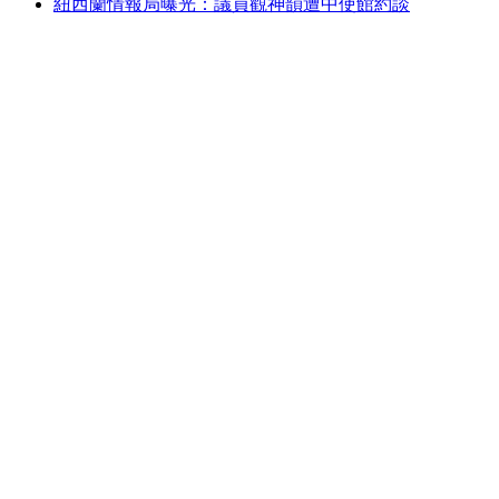
紐西蘭情報局曝光：議員觀神韻遭中使館約談