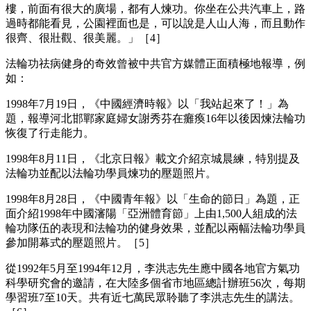
樓，前面有很大的廣場，都有人煉功。你坐在公共汽車上，路
過時都能看見，公園裡面也是，可以說是人山人海，而且動作
很齊、很壯觀、很美麗。」［4］
法輪功祛病健身的奇效曾被中共官方媒體正面積極地報導，例
如：
1998年7月19日，《中國經濟時報》以「我站起來了！」為
題，報導河北邯鄲家庭婦女謝秀芬在癱瘓16年以後因煉法輪功
恢復了行走能力。
1998年8月11日，《北京日報》載文介紹京城晨練，特別提及
法輪功並配以法輪功學員煉功的壓題照片。
1998年8月28日，《中國青年報》以「生命的節日」為題，正
面介紹1998年中國瀋陽「亞洲體育節」上由1,500人組成的法
輪功隊伍的表現和法輪功的健身效果，並配以兩幅法輪功學員
參加開幕式的壓題照片。［5］
從1992年5月至1994年12月，李洪志先生應中國各地官方氣功
科學研究會的邀請，在大陸多個省市地區總計辦班56次，每期
學習班7至10天。共有近七萬民眾聆聽了李洪志先生的講法。