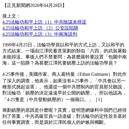
【正見新聞網2026年04月28日】
接上文：
4.25法輪功和平上訪（1）中共陰謀未得逞
4.25法輪功和平上訪 （2）公安設陷阱
4.25法輪功和平上訪（3）中南海談判
1999年4月25日，法輪功學員以和平的方式上訪，又以和平的
方式結束。一場由江澤民蓄意策劃的類似「六四」的武裝屠殺
未能得逞。事後人們不禁要問：為甚麼羅幹要設置「包圍中南
海」這一陷阱？為甚麼江澤民要鎮壓上訪的法輪功學員？
4‧25事件後，美國作家、商人葛特曼（Ethan Gutmann）對此作
了深入的調查，他表示，如果沒有4‧25事件，「中共會以另一
種形式挑起迫害」。他還從一個中共體制內的官員那兒聽說，
對法輪功「鎮壓的決定遠遠早於公開的鎮壓」。所以他認為，
「4‧25隻是（中共發動鎮壓的）一個藉口。」［1］
籌劃鎮壓的原因是什麼呢？其實，從明慧網爆料中我們已經得
到了答案，中共高級官員一語道破：對法輪功的定性並非基於
任何事實調查，而是源於江澤民個人的妒嫉與獨斷。