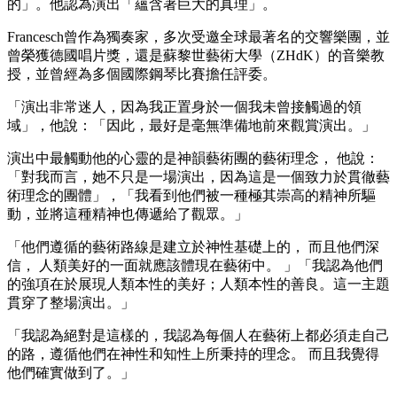
的」。他認為演出「蘊含著巨大的真理」。
Francesch曾作為獨奏家，多次受邀全球最著名的交響樂團，並
曾榮獲德國唱片獎，還是蘇黎世藝術大學（ZHdK）的音樂教
授，並曾經為多個國際鋼琴比賽擔任評委。
「演出非常迷人，因為我正置身於一個我未曾接觸過的領
域」，他說：「因此，最好是毫無準備地前來觀賞演出。」
演出中最觸動他的心靈的是神韻藝術團的藝術理念， 他說：
「對我而言，她不只是一場演出，因為這是一個致力於貫徹藝
術理念的團體」，「我看到他們被一種極其崇高的精神所驅
動，並將這種精神也傳遞給了觀眾。」
「他們遵循的藝術路線是建立於神性基礎上的， 而且他們深
信， 人類美好的一面就應該體現在藝術中。 」「我認為他們
的強項在於展現人類本性的美好；人類本性的善良。這一主題
貫穿了整場演出。」
「我認為絕對是這樣的，我認為每個人在藝術上都必須走自己
的路，遵循他們在神性和知性上所秉持的理念。 而且我覺得
他們確實做到了。」