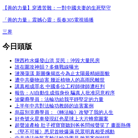
【善的力量】穿透苦難：一對中國夫妻的生死堅守
「善的力量」震撼心靈：長春305電視插播
三界
今日頭版
陝西柞水爆發山洪 災民：沖毀大量民房
誰在圍攻神韻？多條戰線曝光
漣漪蕩漾 新圖像揭迄今為止太陽最精細面貌
遭中共藥物迫害 幾近植物人的高雨民離世
講真相成罪名 中國多位工程師律師遭枉判
報告：AI自動生成假身份 騙真人批准惡意程序
波蘭裔學員：法輪功給我平靜堅定的力量
上半年中共對法輪功教師的迫害案例
烏茲別克裔學員：《轉法輪》改變了我的人生
好奇號火星車發現紅色星球上大片蜂窩圖案
超聲波產檢 肚子裡寶寶聽到爸爸問候聲笑了 畫面熱傳
《堅不可摧》悉尼首映爆滿 民眾明真相受感動