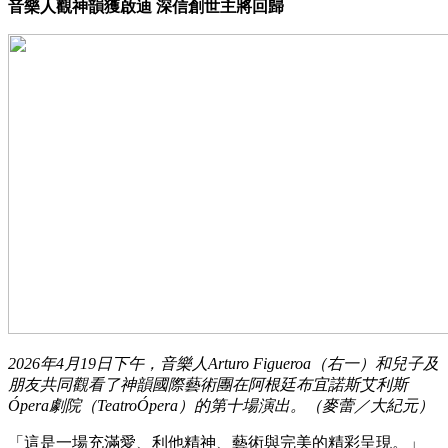
音樂人觀神韻獲啟迪 深信創世主將回歸
2026年4月19日下午，音樂人Arturo Figueroa（右一）和兒子及
朋友共同觀看了神韻國際藝術團在阿根廷布宜諾斯艾利斯
Ópera劇院（TeatroÓpera）的第十場演出。（麥蕾／大紀元）
「這是一場充滿愛、利他精神、藝術與完美的精彩呈現。」