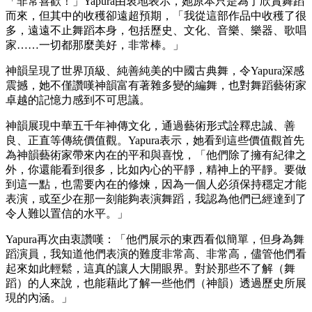
「非常喜歡！」Yapura由衷地表示，她原本只是為了欣賞舞蹈
而來，但其中的收穫卻遠超預期，「我從這部作品中收穫了很
多，遠遠不止舞蹈本身，包括歷史、文化、音樂、樂器、歌唱
家……一切都那麼美好，非常棒。」
神韻呈現了世界頂級、純善純美的中國古典舞，令Yapura深感
震撼，她不僅讚嘆神韻富有著雜多變的編舞，也對舞蹈藝術家
卓越的記憶力感到不可思議。
神韻展現中華五千年神傳文化，通過藝術形式詮釋忠誠、善
良、正直等傳統價值觀。Yapura表示，她看到這些價值觀首先
為神韻藝術家帶來內在的平和與喜悅，「他們除了擁有紀律之
外，你還能看到很多，比如內心的平靜，精神上的平靜。要做
到這一點，也需要內在的修煉，因為一個人必須保持穩定才能
表演，或至少在那一刻能夠表演舞蹈，我認為他們已經達到了
令人難以置信的水平。」
Yapura再次由衷讚嘆：「他們展示的東西看似簡單，但身為舞
蹈演員，我知道他們表演的難度非常高、非常高，儘管他們看
起來如此輕鬆，這真的讓人大開眼界。對於那些不了解（舞
蹈）的人來說，也能藉此了解一些他們（神韻）透過歷史所展
現的內涵。」