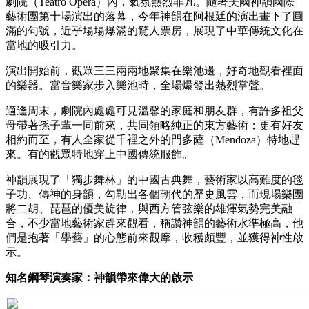
劇院（Teatro Ópera）內，氣氛熱烈非凡。隨著美國神韻國際
藝術團第十場演出的落幕，今年神韻在阿根廷的演出畫下了圓
滿的句號，近乎場場爆滿的驚人票房，展現了中華傳統文化在
當地的吸引力。
演出開始前，觀眾三三兩兩地聚集在樂池邊，好奇地觀看裡面
的樂器。當音樂家步入樂池時，全場爆發出熱烈掌聲。
適逢周末，劇院內處處可見溫馨的家庭和朋友群，有許多祖父
母帶著孫子輩一同前來，共同領略純正的東方藝術；更有好友
相約而至，有人全家從千裡之外的門多薩（Mendoza）特地趕
來。有的觀眾特地穿上中國傳統服飾。
神韻展現了「獨步舞林」的中國古典舞，藝術家以高難度的毯
子功、傳神的身韻，勾勒出各個朝代的歷史風雲，而現場樂團
將二胡、琵琶的優美旋律，與西方管弦樂的雄渾氣勢完美融
合，不少當地藝術家趕來觀看，稱讚神韻的藝術水準極高，他
們是抱著「學藝」的心態前來觀摩，收穫頗豐，並獲得神性啟
示。
知名鋼琴演奏家：神韻帶來偉大的啟示