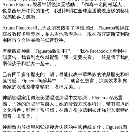
Arturo Figueroa觀看神韻後深受感動，「作為一名阿根廷人，
也是西班牙移民的後代，我對神韻在全球巡迴展現這樣的藝術
深感欣喜與感激。」
Arturo Figueroa和兒子及朋友觀看了神韻演出。Figueroa曾經在
院校教授多種樂器，並以吉他教學為主。現在布宜諾斯艾利斯
南區市立合唱團擔任低音歌手。
有幸觀賞神韻，Figueroa激動不已，「我在Facebook上看到神
韻廣告，我看到之後就覺得『我一定要去看』，於是帶了我的
兩個孩子和朋友一起來。」
已有四千多年歷史的二胡，最能代表中華民族的滄桑歷史和細
膩情感，Figueroa陶醉其中，「二胡音色豐富，演奏效果和獨
奏家的表現都非常精彩，堪稱完美。」
神韻歌唱家用傳統美聲唱法演唱中文歌詞，Figueroa深感震
撼，「她的演唱非常感人，她的發聲方式很特別，帶有濃厚的
文化特色，顫音非常強烈，在西方很少聽到如此強烈又獨特的
顫音，非常美。」
神韻致力於復興和弘揚幾近失落的中國傳統文化，Figueroa讚