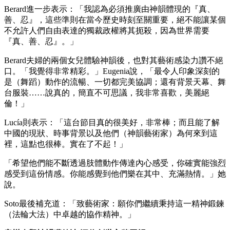
Berard進一步表示：「我認為必須推廣由神韻體現的『真、
善、忍』，這些準則在當今歷史時刻至關重要，絕不能讓某個
不允許人們自由表達的獨裁政權將其扼殺，因為世界需要
『真、善、忍』。」
Berard夫婦的兩個女兒體驗神韻後，也對其藝術感染力讚不絕
口。「我覺得非常精彩。」Eugenia說，「最令人印象深刻的
是（舞蹈）動作的流暢、一切都完美協調；還有背景天幕、舞
台服裝……說真的，簡直不可思議，我非常喜歡，美麗絕
倫！」
Lucía則表示：「這台節目真的很美好，非常棒；而且能了解
中國的現狀、時事背景以及他們（神韻藝術家）為何來到這
裡，這點也很棒。實在了不起！」
「希望他們能不斷透過肢體動作傳達內心感受，你確實能強烈
感受到這份情感。你能感覺到他們樂在其中、充滿熱情。」她
說。
Soto最後補充道：「致藝術家：願你們繼續秉持這一精神鍛鍊
（法輪大法）中卓越的協作精神。」