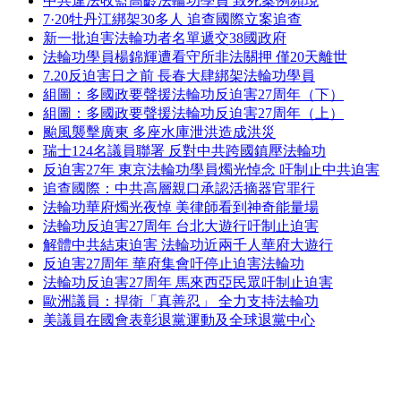
中共違法收監高齡法輪功學員 致死案例頻現
7·20牡丹江綁架30多人 追查國際立案追查
新一批迫害法輪功者名單遞交38國政府
法輪功學員楊錦輝遭看守所非法關押 僅20天離世
7.20反迫害日之前 長春大肆綁架法輪功學員
組圖：多國政要聲援法輪功反迫害27周年（下）
組圖：多國政要聲援法輪功反迫害27周年（上）
颱風襲擊廣東 多座水庫泄洪造成洪災
瑞士124名議員聯署 反對中共跨國鎮壓法輪功
反迫害27年 東京法輪功學員燭光悼念 吁制止中共迫害
追查國際：中共高層親口承認活摘器官罪行
法輪功華府燭光夜悼 美律師看到神奇能量場
法輪功反迫害27周年 台北大遊行吁制止迫害
解體中共結束迫害 法輪功近兩千人華府大遊行
反迫害27周年 華府集會吁停止迫害法輪功
法輪功反迫害27周年 馬來西亞民眾吁制止迫害
歐洲議員：捍衛「真善忍」 全力支持法輪功
美議員在國會表彰退黨運動及全球退黨中心