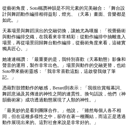
從藝術角度，Soto稱讚神韻是不同元素的完美融合：「舞台設
計與舞蹈動作編排相得益彰，燈光、（天幕）畫面、音樂都是
如此。」
天幕場景與舞蹈演出的交融切換，讓她尤為嘆服：「視覺藝術
與動作編排交織，在我看來非常精彩：從動作編排中抽離進入
場景，再從場景回歸舞台動作編排，從藝術角度來看，這確實
獨具匠心。」
她連連稱讚：「最重要的是，我特別喜歡（天幕動態）影像和
聲音的運用，製作非常出色。」場景與動作的交融更替，也給
Soto帶來藝術靈感：「我非常喜歡這點，這啟發我做了筆
記。」
憑藉對肢體動作的敏感，Berard則表示：「我很欣賞報幕詞、
舞蹈意涵及其傳達的神性之間的連貫性。換句話說，他們（神
韻藝術家）成功透過動態展現了人類的神性。」
「最美妙的是看到團隊合作。」他說，「雖然每個人各不相
同，但在這種多樣性之中，卻存在著一種團結，而這正是透過
動作展現出來的。這對社會來說是非常好的。」