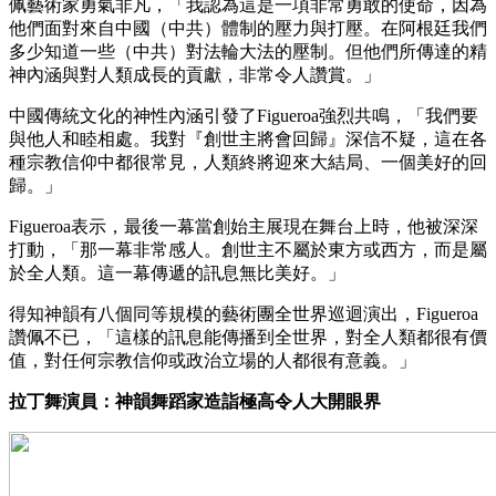
佩藝術家勇氣非凡，「我認為這是一項非常勇敢的使命，因為
他們面對來自中國（中共）體制的壓力與打壓。在阿根廷我們
多少知道一些（中共）對法輪大法的壓制。但他們所傳達的精
神內涵與對人類成長的貢獻，非常令人讚賞。」
中國傳統文化的神性內涵引發了Figueroa強烈共鳴，「我們要
與他人和睦相處。我對『創世主將會回歸』深信不疑，這在各
種宗教信仰中都很常見，人類終將迎來大結局、一個美好的回
歸。」
Figueroa表示，最後一幕當創始主展現在舞台上時，他被深深
打動，「那一幕非常感人。創世主不屬於東方或西方，而是屬
於全人類。這一幕傳遞的訊息無比美好。」
得知神韻有八個同等規模的藝術團全世界巡迴演出，Figueroa
讚佩不已，「這樣的訊息能傳播到全世界，對全人類都很有價
值，對任何宗教信仰或政治立場的人都很有意義。」
拉丁舞演員：神韻舞蹈家造詣極高令人大開眼界