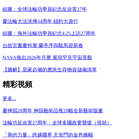
組圖：全球法輪功學員紀念反迫害27年
慶法輪大法洪傳34周年 紐約大遊行
組圖：海外法輪功學員紀念4.25上訪27周年
台故宮書畫特展 蘭亭序與駿馬迎新春
NASA推出2026年月曆 展現罕見宇宙景觀
【圖解】居家必備的應急生存物資儲備清單
精彩視頻
更多...
慶神韻20周年 神韻藝術品推20幅全新藝術版畫
法輪功反迫害27周年：全球多國政要聲援（視頻）
「善的力量」跨越國界 天安門的金色條幅