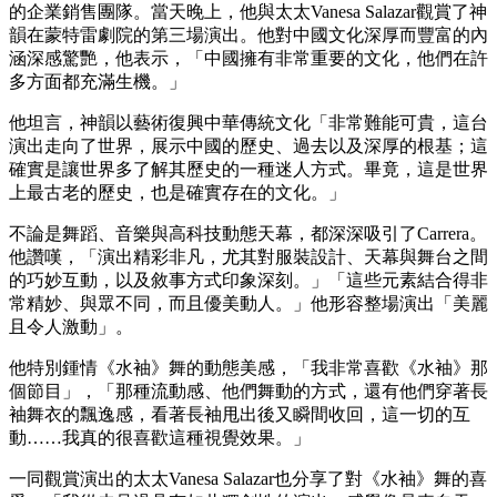
的企業銷售團隊。當天晚上，他與太太Vanesa Salazar觀賞了神
韻在蒙特雷劇院的第三場演出。他對中國文化深厚而豐富的內
涵深感驚艷，他表示，「中國擁有非常重要的文化，他們在許
多方面都充滿生機。」
他坦言，神韻以藝術復興中華傳統文化「非常難能可貴，這台
演出走向了世界，展示中國的歷史、過去以及深厚的根基；這
確實是讓世界多了解其歷史的一種迷人方式。畢竟，這是世界
上最古老的歷史，也是確實存在的文化。」
不論是舞蹈、音樂與高科技動態天幕，都深深吸引了Carrera。
他讚嘆，「演出精彩非凡，尤其對服裝設計、天幕與舞台之間
的巧妙互動，以及敘事方式印象深刻。」「這些元素結合得非
常精妙、與眾不同，而且優美動人。」他形容整場演出「美麗
且令人激動」。
他特別鍾情《水袖》舞的動態美感，「我非常喜歡《水袖》那
個節目」，「那種流動感、他們舞動的方式，還有他們穿著長
袖舞衣的飄逸感，看著長袖甩出後又瞬間收回，這一切的互
動……我真的很喜歡這種視覺效果。」
一同觀賞演出的太太Vanesa Salazar也分享了對《水袖》舞的喜