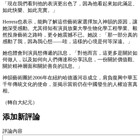
「現在我們看到他的表演更出色了，因為他看起來如此滿足、
如此快樂、如此充實。」
Herrera也表示，能夠了解這些藝術家選擇加入神韻的原因，讓
她深受感動。尤其得知有演員放棄大學生物化學工程學業、毅
然投身藝術之路時，更令她震撼不已。她說：「那一部分真的
感動了我，因為我心想——哇，這樣的心境是何等深遠。」
她也體會到演員想傳遞的訊息，「對他而言，這更多是關於如
何做人，以及如何向人們傳達和分享訊息，一份關於價值觀、
關於精神層面和關於善良的訊息。」
神韻藝術團於2006年在紐約哈德遜河谷成立，肩負復興中華五
千年傳統文化的使命，並揭示當前仍在中國發生的人權迫害真
相。
（轉自大紀元）
添加新評論
評論內容