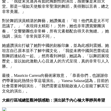
愛，「我從未見過具有如此獨創性的演出，感覺像是來自天
堂。那是一場如天使般非常聖潔的舞蹈，美得難以言表，總之
非常美麗。」
對於舞蹈演員精湛的舞藝，她讚佩道：「哇！他們真是太不可
思議了。」「表現得太精彩！」另外，她也非常讚賞樂團演
奏，「交響樂團也非常棒，所有元素都配合得天衣無縫。」她
強調，演出「非常與眾不同」。
她盛讚演出打破了她對中國的刻板印象，並為此感到震撼。她
坦言自己原本並不了解中國文化，「我從未將中國與芭蕾或這
類舞蹈連結在一起。」然而看到神韻，她認為，「以舞蹈展現
歷史，並以如此激動人心且迷人的方式呈現，真的非常引人入
勝。」
最後，Mauricio Carrera向藝術家致意，「恭喜你們，也謝謝你
們帶著如此熱情分享這場演出。」Vanesa Salazar認為，目前的
社會需要神韻演出，「我們需要這類能啟迪人心並能了解其它
文化的演出」。
大銀行區域總監觀神韻感動：演出賦予內心極大寧靜與希望