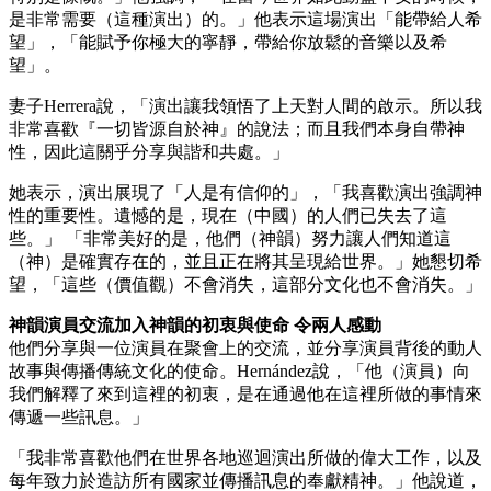
是非常需要（這種演出）的。」他表示這場演出「能帶給人希
望」，「能賦予你極大的寧靜，帶給你放鬆的音樂以及希
望」。
妻子Herrera說，「演出讓我領悟了上天對人間的啟示。所以我
非常喜歡『一切皆源自於神』的說法；而且我們本身自帶神
性，因此這關乎分享與諧和共處。」
她表示，演出展現了「人是有信仰的」，「我喜歡演出強調神
性的重要性。遺憾的是，現在（中國）的人們已失去了這
些。」 「非常美好的是，他們（神韻）努力讓人們知道這
（神）是確實存在的，並且正在將其呈現給世界。」她懇切希
望，「這些（價值觀）不會消失，這部分文化也不會消失。」
神韻演員交流加入神韻的初衷與使命 令兩人感動
他們分享與一位演員在聚會上的交流，並分享演員背後的動人
故事與傳播傳統文化的使命。Hernández說，「他（演員）向
我們解釋了來到這裡的初衷，是在通過他在這裡所做的事情來
傳遞一些訊息。」
「我非常喜歡他們在世界各地巡迴演出所做的偉大工作，以及
每年致力於造訪所有國家並傳播訊息的奉獻精神。」他說道，