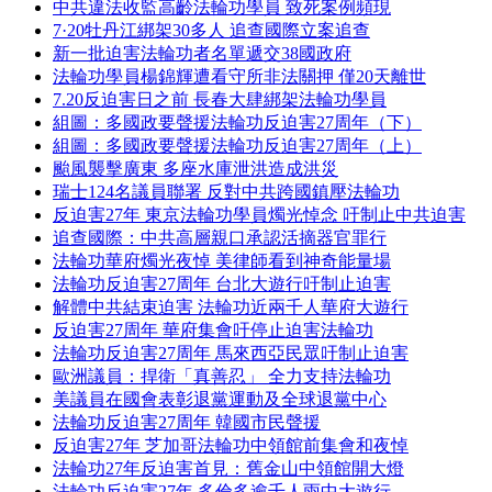
中共違法收監高齡法輪功學員 致死案例頻現
7·20牡丹江綁架30多人 追查國際立案追查
新一批迫害法輪功者名單遞交38國政府
法輪功學員楊錦輝遭看守所非法關押 僅20天離世
7.20反迫害日之前 長春大肆綁架法輪功學員
組圖：多國政要聲援法輪功反迫害27周年（下）
組圖：多國政要聲援法輪功反迫害27周年（上）
颱風襲擊廣東 多座水庫泄洪造成洪災
瑞士124名議員聯署 反對中共跨國鎮壓法輪功
反迫害27年 東京法輪功學員燭光悼念 吁制止中共迫害
追查國際：中共高層親口承認活摘器官罪行
法輪功華府燭光夜悼 美律師看到神奇能量場
法輪功反迫害27周年 台北大遊行吁制止迫害
解體中共結束迫害 法輪功近兩千人華府大遊行
反迫害27周年 華府集會吁停止迫害法輪功
法輪功反迫害27周年 馬來西亞民眾吁制止迫害
歐洲議員：捍衛「真善忍」 全力支持法輪功
美議員在國會表彰退黨運動及全球退黨中心
法輪功反迫害27周年 韓國市民聲援
反迫害27年 芝加哥法輪功中領館前集會和夜悼
法輪功27年反迫害首見：舊金山中領館開大燈
法輪功反迫害27年 多倫多逾千人雨中大遊行