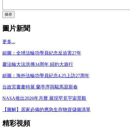
保存
圖片新聞
更多...
組圖：全球法輪功學員紀念反迫害27年
慶法輪大法洪傳34周年 紐約大遊行
組圖：海外法輪功學員紀念4.25上訪27周年
台故宮書畫特展 蘭亭序與駿馬迎新春
NASA推出2026年月曆 展現罕見宇宙景觀
【圖解】居家必備的應急生存物資儲備清單
精彩視頻