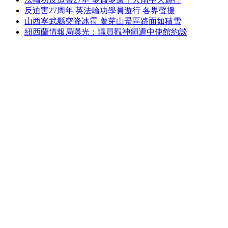
反迫害27周年 英法輪功學員遊行 各界聲援
山西寧武縣突降冰雹 蘆芽山景區路面如積雪
紐西蘭情報局曝光：議員觀神韻遭中使館約談