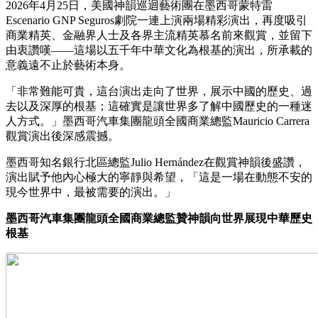
2026年4月25日，美國神韻巡迴藝術團在墨西哥蒙特雷
Escenario GNP Seguros劇院一連上演兩場精彩演出，再度吸引
商業精英、金融界人士及各界主流精英慕名前來觀賞，並留下
由衷讚嘆——這場以五千年中華文化為根基的演出，所承載的
意義遠不止於藝術本身。
「非常難能可貴，這台演出走向了世界，展示中國的歷史、過
去以及深厚的根基；這確實是讓世界多了解中國歷史的一種迷
人方式。」墨西哥汽車集團龍頭全國商業總監Mauricio Carrera
觀賞演出後深感震撼。
墨西哥知名銀行北區總監Julio Hernández在觀賞神韻後盛讚，
演出賦予他內心極大的寧靜與希望，「這是一場在動態不安的
現今世界中，最被需要的演出。」
墨西哥汽車集團龍頭全國商業總監贊神韻向世界展現中華歷史
根基