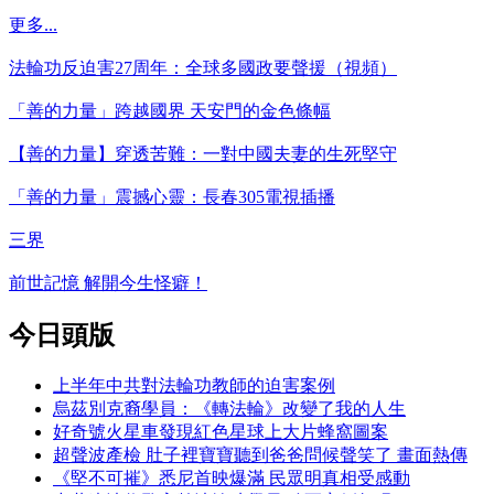
更多...
法輪功反迫害27周年：全球多國政要聲援（視頻）
「善的力量」跨越國界 天安門的金色條幅
【善的力量】穿透苦難：一對中國夫妻的生死堅守
「善的力量」震撼心靈：長春305電視插播
三界
前世記憶 解開今生怪癖！
今日頭版
上半年中共對法輪功教師的迫害案例
烏茲別克裔學員：《轉法輪》改變了我的人生
好奇號火星車發現紅色星球上大片蜂窩圖案
超聲波產檢 肚子裡寶寶聽到爸爸問候聲笑了 畫面熱傳
《堅不可摧》悉尼首映爆滿 民眾明真相受感動