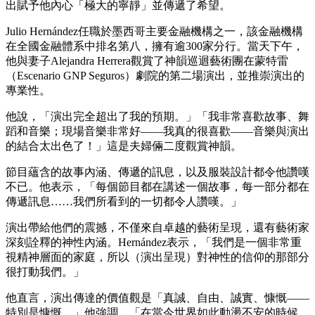
出賦予他內心「極大的寧靜」並傳遞了希望。
Julio Hernández任職於墨西哥主要金融機構之一，該金融機構
在全國金融體系中排名第八，擁有逾300家分行。當天下午，
他與妻子Alejandra Herrera觀賞了神韻巡迴藝術團在蒙特雷
（Escenario GNP Seguros）劇院的第二場演出，並推崇演出的
專業性。
他說，「演出完全超出了我的預期。」「我非常喜歡故事、舞
蹈和音樂；現場音樂非常好——我真的很喜歡——音樂與演出
的結合太出色了！」這是夫婦倆二度觀賞神韻。
節目蘊含的故事內涵、傳遞的訊息，以及服裝設計都令他讚嘆
不已。他表示，「每個節目都在講述一個故事，每一部分都在
傳遞訊息……我們所看到的一切都令人讚嘆。」
演出帶給他們的震撼，不僅來自卓越的藝術呈現，還有藝術家
深刻詮釋的神性內涵。Hernández表示，「我們是一個非常重
視精神層面的家庭，所以（演出呈現）對神性的信仰的那部分
很打動我們。」
他直言，演出傳達的價值觀是「真誠、自由、誠實、慷慨——
特別是慷慨。」他強調，「在當今世界如此動盪不安的時候，