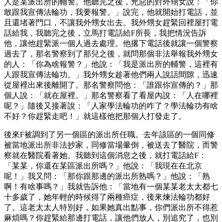
人是某派出所的輔警。他聽完之後，兇惡的對外甥女說：「你
敢跟我宣傳法輪功，我要報警。」說完，他就開始打電話，並
且還堵著門口，不讓我外甥女出去。我外甥女趕緊回裡屋打電
話給我，我聽完之後，立馬打電話給F所長，我把情況告訴
他，讓他趕緊派一個人過去處理。他撂下電話後就讓一個警察
過去了，那名警察到了那兒之後，就問那個非法舉報我外甥女
的人：「你為啥報警？」他說：「我是派出所的輔警，這裡有
人跟我宣傳法輪功。」我外甥女趁著他們兩人說話間隙，迅速
從屋裡出來後離開了。那名警察問他：「誰跟你宣傳的？」那
個人說：「就在屋裡。」那名警察看了看屋內說：「人在哪裡
呢？」隨後又接著說：「人家學法輪功的咋了？學法輪功有啥
不好？你趕緊走吧！」就這樣他把那個人打發走了。
後來F被調到了另一個區的派出所任職。去年該區的一個同修
被當地派出所非法抄家，同修當場暈倒，被送去了醫院，而警
察就在醫院看著她。我聽到這個消息之後，就打電話給F：
「某某，你還在某區派出所嗎？」他說：「我現在在北京
呢！」我又問：「那你跟那邊的派出所熟嗎？」他說：「熟
啊！有啥事嗎？」我就告訴他：「當地有一個某某老太太都七
十多歲了，她年輕的時候得了兩種癌症，後來煉法輪功都好
了。這老太太人特別好，如果她真出點事，你們派出所不得惹
麻煩嗎？你趕緊給那邊打電話，讓他們放人，別追究了，也別