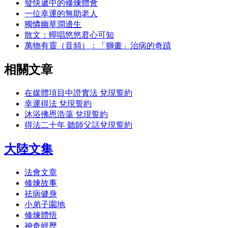
發快遞中的修煉體會
一位幸運的無助老人
獨憐幽草澗邊生
散文：蟬唱悠悠君心可知
萬物有靈（音頻）：「獅畫」治病的奇蹟
相關文章
在媒體項目中證實法 兌現誓約
幸運得法 兌現誓約
沐浴佛恩浩蕩 兌現誓約
得法二十年 聽師父話兌現誓約
大陸文集
法會文章
修煉故事
祛病健身
小弟子園地
修煉體悟
神奇經歷