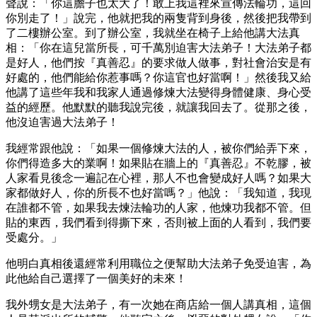
聲說：「你這膽子也太大了！敢上我這裡來宣傳法輪功，這回
你別走了！」說完，他就把我的兩隻背到身後，然後把我帶到
了二樓辦公室。到了辦公室，我就坐在椅子上給他講大法真
相：「你在這兒當所長，可千萬別迫害大法弟子！大法弟子都
是好人，他們按『真善忍』的要求做人做事，對社會治安是有
好處的，他們能給你惹事嗎？你這官也好當啊！」然後我又給
他講了這些年我和我家人通過修煉大法變得身體健康、身心受
益的經歷。他默默的聽我說完後，就讓我回去了。從那之後，
他沒迫害過大法弟子！
我經常跟他說：「如果一個修煉大法的人，被你們給弄下來，
你們得造多大的業啊！如果貼在牆上的『真善忍』不乾膠，被
人家看見後念一遍記在心裡，那人不也會變成好人嗎？如果大
家都做好人，你的所長不也好當嗎？」他說：「我知道，我現
在誰都不管，如果我去煉法輪功的人家，他煉功我都不管。但
貼的東西，我們看到得撕下來，否則被上面的人看到，我們要
受處分。」
他明白真相後還經常利用職位之便幫助大法弟子免受迫害，為
此他給自己選擇了一個美好的未來！
我外甥女是大法弟子，有一次她在商店給一個人講真相，這個