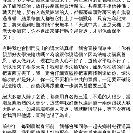
為了維護統治，放任共產黨員貪污腐敗。共產黨不相信神佛，
戰天鬥地，所有入過黨團隊的人，都握著拳頭對著它的血旗發
過毒誓，結果每個人都被它打上了一個獸印，只有把印記抹
去，將來遇到劫難才能平安無事！『天滅中共』這是天機，是
老天要滅它，你不退出來能行嗎？趕緊退，才能保命保平
安！」
有時我也會開門見山的講大法真相，我會直接問眾生：「你有
親朋好友學法輪功嗎？為啥跟你說這個？因為法輪功講真善
忍，教人做好人，現在社會人心不好了，道德水平就不行了，
所以招來了很多天災！我就是學法輪功的，如果你在我的商店
把東西弄丟了，我一定會仔細查監控把東西找到還給你。煉法
輪功的都是好人，你一定不要相信中共的宣傳，一定要正確認
識法輪功。」然後我再跟他進一步講為甚麼要三退？
絕大多數人聽了之後，都會用真名做三退，不退的人很少，當
場反應激烈的人更少，這些年我好像只遇到過一兩例跟我大喊
大叫的人。如果當場那個人沒退，我就暗暗記住，等下次有機
會我再跟他講，直到他退了為止。
前些年，每到農曆春節前，我都會和同修一起去鄉村屯裡送真
相檯曆。我和同修兩人默契配合，挨家挨戶的講真相勸三退，