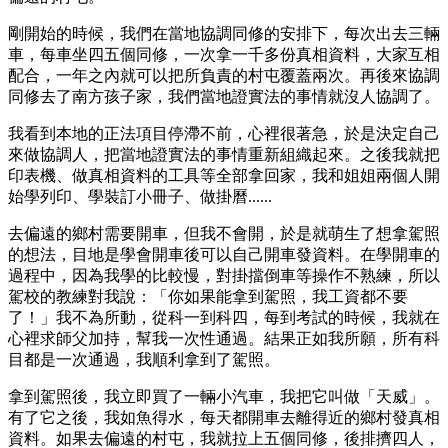
剛開始的時候，我們在當地協調同修的安排下，每次出去三輛
車，每車坐四五個同修，一次拿一千多份真相資料，大家互相
配合，一年之內就可以把所負責的村屯覆蓋兩次。再後來協調
同修去了南方孩子家，我們當地證實法的事情就沒人協調了。
我看到本地的正法項目停滯不前，心裡很著急，於是決定自己
來做協調人，把當地證實法的事情重新組織起來。之後我就把
印表機、做真相資料的工具等全部拿回家，我和姐姐兩個人開
始學列印、學裝訂小冊子、做掛曆......
去偏遠的鄉村需要開車，但我不會開，於是就萌生了想拿駕照
的想法，目地是學會開車後可以自己開車發資料。在學開車的
過程中，因為我學的比較慢，對掛擋倒車等操作不熟練，所以
駕校的教練對我說：「你如果能拿到駕照，我工資都不要
了！」我不為所動，從科一到科四，每到考試的時候，我就在
心裡求師父加持，幫我一次性通過。結果正如我所願，所有科
目都是一次通過，我順利拿到了駕照。
拿到駕照後，我立即買了一輛小汽車，我把它叫做「天威」。
有了它之後，我如魚得水，每天都開車去離得近的鄉村發真相
資料。如果去偏遠的村屯，我就拉上五個同修，後排擠四人，