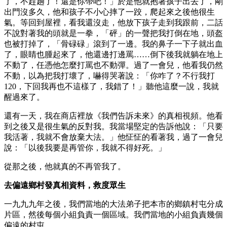
了，不趕趟了！還是你帶吧！」於是他就抱著孩子出去了，剛
出門沒多久，他和孩子不小心摔了一跤，爬起來之後他很生
氣。等回到屋裡，看我還沒走，他放下孩子走到我跟前，二話
不說對著我的頭就是一拳，「砰」的一聲把我打倒在地，頭盔
也被打掉了，「骨碌碌」滾到了一邊。我的鼻子一下子就出血
了，眼睛也腫起來了，他還邊打邊罵……倒下後我就躺在地上
不動了，任憑他怎麼打罵也不動彈。過了一會兒，他看我仍然
不動，以為把我打壞了，嚇得哭著說：「你咋了？不行我打
120，下回我再也不這樣了，我錯了！」聽他這麼一說，我就
醒過來了。
還有一天，我在商店裡放《我們告訴未來》的真相視頻。他看
到之後又是很生氣的反對我。我當場堅定的告訴他說：「只要
我活著，我就不會放棄大法。」他怔怔的看著我，過了一會兒
說：「以後我要是再管你，我就不得好死。」
從那之後，他就真的不再管我了。
去偏遠鄉村發真相資料，救度眾生
一九九九年之後，我們當地的大法弟子把本市的鄉鎮村屯分成
片區，然後每個小組負責一個區域。我們當地的小組負責幾個
偏遠的村屯。