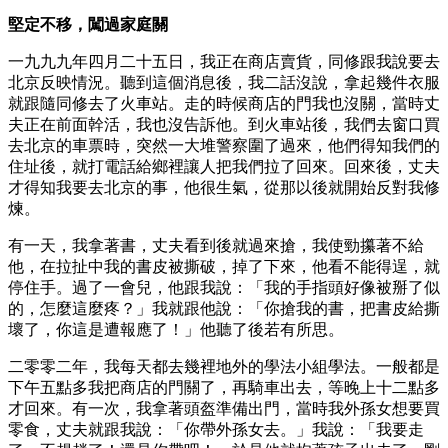
堅定不移，闖過家庭關
一九九九年四月二十五日，我正在商店賣貨，同修跟我說要去
北京反映情況。聽到這個消息後，我二話沒說，拿起幾件衣服
就跟隨同修去了火車站。走的時候商店的門我也沒關，當時丈
夫正在前面幹活，我也沒告訴他。到火車站後，我們去窗口買
去北京的車票時，突然一大堆警察圍了過來，他們得知我們的
住址後，就打電話給鄉裡讓人把我們拉了回來。回來後，丈夫
才得知我要去北京的事，他很生氣，從那以後就開始反對我修
煉。
有一天，我拿著書，丈夫看到後就過來搶，我使勁攥著不給
他，在拉扯中我的書皮被撕破，掉了下來，他看不能得逞，就
停住手。過了一會兒，他跟我說：「我的手指頭好像被掰了似
的，怎麼這麼疼？」我就跟他說：「你搶我的書，把書皮給撕
壞了，你這是遭報應了！」他聽了後若有所思。
二零零二年，我每天都去幾裡地外的學法小組學法。一般都是
下午五點多我把商店的門關了，再騎車出去，等晚上十二點多
才回來。有一次，我拿著頭盔準備出門，當時我外孫女想要買
零食，丈夫就跟我說：「你帶外孫女去。」我說：「我要走