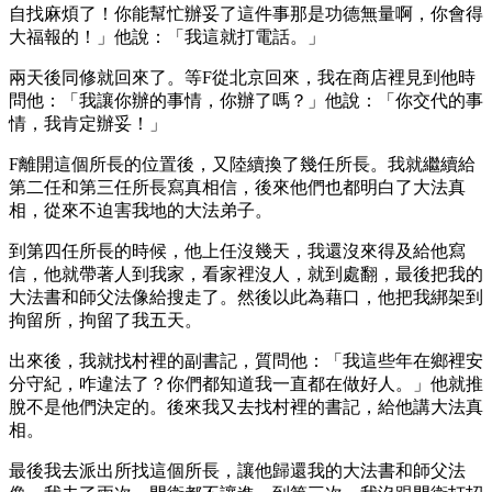
自找麻煩了！你能幫忙辦妥了這件事那是功德無量啊，你會得
大福報的！」他說：「我這就打電話。」
兩天後同修就回來了。等F從北京回來，我在商店裡見到他時
問他：「我讓你辦的事情，你辦了嗎？」他說：「你交代的事
情，我肯定辦妥！」
F離開這個所長的位置後，又陸續換了幾任所長。我就繼續給
第二任和第三任所長寫真相信，後來他們也都明白了大法真
相，從來不迫害我地的大法弟子。
到第四任所長的時候，他上任沒幾天，我還沒來得及給他寫
信，他就帶著人到我家，看家裡沒人，就到處翻，最後把我的
大法書和師父法像給搜走了。然後以此為藉口，他把我綁架到
拘留所，拘留了我五天。
出來後，我就找村裡的副書記，質問他：「我這些年在鄉裡安
分守紀，咋違法了？你們都知道我一直都在做好人。」他就推
脫不是他們決定的。後來我又去找村裡的書記，給他講大法真
相。
最後我去派出所找這個所長，讓他歸還我的大法書和師父法