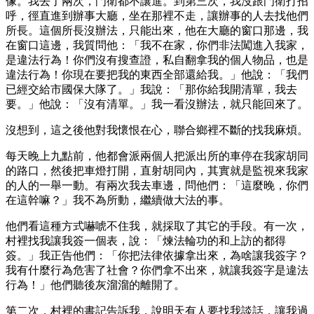
像。我去了兩次，門衛都不讓進。到第三次，我沒跟門衛打招
呼，徑直進到辦事大廳，坐在那裡不走，讓辦事的人去找他們
所長。這個所長沒辦法，只能出來，他在大廳的窗口那邊，我
在窗口這邊，我質問他：「我不在家，你們非法闖進入我家，
是違法行為！你們沒有搜查證，私自翻拿我的個人物品，也是
違法行為！你現在要把我的東西全部還給我。」他說：「我們
已經交給市國保大隊了。」我說：「那你給我開清單，我去
要。」他說：「沒有清單。」我一看沒辦法，就只能回來了。
沒想到，這之後他對我懷恨在心，聯合鄉裡不斷的找我麻煩。
每天晚上九點前，他都會派兩個人把派出所的車停在我家胡同
的路口，然後把車燈打開，直射胡同內，其實就是監視來我家
的人的一舉一動。有兩次我去車邊，問他們：「這麼晚，你們
在這幹嘛？」我不為所動，繼續做大法的事。
他們看這種方式嚇唬不住我，就採取了其它的手段。有一次，
村裡找我讓我簽一個表，說：「煉法輪功的和上訪的都得
簽。」我正告他們：「你把法律依據拿出來，為啥讓我簽字？
我有什麼行為危害了社會？你們拿不出來，就讓我簽字是違法
行為！」他們聽後灰溜溜的離開了。
第二次，村裡的書記告訴我，說明天有人要找我談話，讓我過