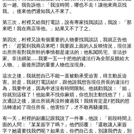
去一趟。我告訴他：「我沒時間，哪也不去！讓他來商店找
我。」後來他們通知我人不來了。
第三次，村裡又給我打電話，說有專家找我談話，我說：「那
來吧！我在商店等他。」結果又不了了之。
第四次，村裡又說有個重要的人物要找我談話，我就正告他
們：「趕緊到我商店來吧！我要跟上面的人反映情況，現任派
出所所長對我所幹的事情都是違法的：他私闖民宅、非法抄
家、非法綁架......我要一五一十把他的違法行為全部反饋給大
人物。」最後所謂的重要人物也沒現身。
這次之後，我就想自己不能一直被動承受迫害，得主動反迫
害。於是，我就打電話給F，跟他說我想告現任所長的違法行
為，我要申述，因為申述沒有時間限制。他就勸我說：「姐，
你就別這樣了！他如果不找你麻煩，你也別主動找他了！」這
次通話之後，派出所就再沒幹擾過我！我猜肯定是F把我的想
法轉達給了現任所長，他害怕了，才不敢再騷擾我。
有一天，村裡的副書記跟我說了一件事，他說：「前段時間上
面的人問：『某某簽字了嗎？』他們回覆：『還敢讓人家簽
字？她還要找我們呢？如果去，你們自己去，別讓我們去，別