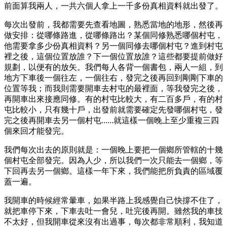
前面算我兩人，一共六個人拿上一千多份真相資料就出發了。
每次出發前，我都需要先查看地圖，熟悉當地的地形，然後再
做安排：從哪條路進，從哪條路出？某個同修熟悉哪個村屯，
他需要拿多少份真相資料？另一個同修去哪個村屯？進到村屯
裡之後，這個位置放誰？下一個位置放誰？這些都要提前做好
規劃，以便有的放矢。我們每人各背一個書包，兩人一組，到
地方下車後一個往左，一個往右，發完之後再回到剛剛下車的
位置等我；而我則需要開車去村屯的最裡面，等我發完之後，
再開車出來接應同修。有的村屯比較大，有二百多戶，有的村
屯比較小，只有幾十戶，出發前就需要確定先發哪個村屯，發
完之後再開車去另一個村屯......就這樣一個晚上至少重複三四
個來回才能發完。
我們每次出去的原則就是：一個晚上要把一個鄉所管轄的十幾
個村屯全部發完。因為人少，所以我們一次只能去一個鄉，等
下回再去另一個鄉。這樣一年下來，我們能把所負責的區域覆
蓋一遍。
我開車的時候經常暈車，如果半路上我感覺自己快撐不住了，
就把車停下來，下車去吐一會兒，吐完後再開。雖然我的車技
不太好，但我開車從來沒有出過事，每次都非常順利，我知道