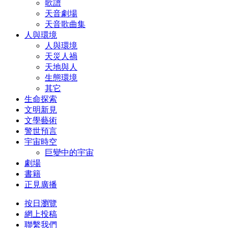
歌譜
天音劇場
天音歌曲集
人與環境
人與環境
天災人禍
天地與人
生態環境
其它
生命探索
文明新見
文學藝術
警世預言
宇宙時空
巨變中的宇宙
劇場
書籍
正見廣播
按日瀏覽
網上投稿
聯繫我們