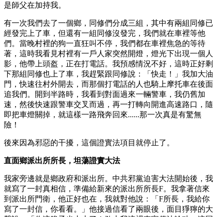
是師父在加持我。
有一次我們去了一個鄉，同修們分成三組，其中有兩組同修已
經發完上了車，但還有一組同修沒發完，我們就在車裡等他
們。當晚村裡的狗一直狂叫不停，我們都在車裡焦急的等待
著，這時我看見村裡有一戶人家突然開燈，燈光下出現一個人
影，他帶上頭盔，正在打電話。我預感情況不好，這時正好剩
下那組同修也上了車，我趕緊跟同修說：「快走！」我加大油
門，快速往村外開去，而那個打電話的人也騎上摩托車在後面
追我們。開到半路時，我看到對面過來一輛警車，我仍舊加
速，然後快速跟警車交叉而過，再一打轉向開進高速路口，隨
即把車燈關掉，就這樣一路飛奔回來......那一次真是有驚無
險！
後來因為邪惡的干擾，這個證實法項目就停止了。
直面鄉派出所所長，坦蕩證實大法
我家旁邊就是鄉政府和派出所。中共邪黨迫害大法開始後，我
就寫了一封真相信，準備給新來的派出所所長F。我拿著信來
到派出所門衛，他正好也在，我就對他說：「F所長，我給你
寫了一封信，你看看。」他接過信看了兩眼後，面目猙獰的大