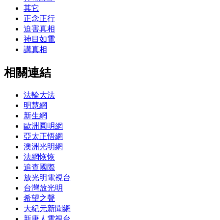
其它
正念正行
迫害真相
神目如電
講真相
相關連結
法輪大法
明慧網
新生網
歐洲圓明網
亞太正悟網
澳洲光明網
法網恢恢
追查國際
放光明電視台
台灣放光明
希望之聲
大紀元新聞網
新唐人電視台