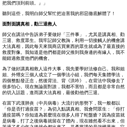
把我們頂到前頭。』」
聽到這些，我明白師父幫忙把迫害我的邪惡徹底解體了！
面對面講真相，勸三退救人
師父在講法中告訴弟子要做好「三件事」，尤其是講真相、勸
三退、救度眾生。我牢記師父教誨，利用一切接觸人的機會講
大法真相，因此每天來我商店買東西的眾生就成為了最直接的
救度對像。我知道是他們都是師父推到我身邊的有緣人，我不
能錯過救度他們的機會。
為了做好講真相救人這件大事，我先要學好法修自己。我和姐
姐、外甥女三個人成立了一個學法小組，我們每天集體學法，
四個整點發正念，然後背法、背《洪吟》，在背法中我修去了
很多怕心。現在無論面對誰，我都不害怕，而且都是非常自然
的切入話題，進而講大法真相，最後勸他們三退。
在當下武漢肺炎（中共病毒）大流行的形勢下，我一般都以
「你是否打過疫苗？」為切入點講真相。我會問眾生：「你打
過疫苗嗎？你知道為甚麼現在很多人得了蛇盤瘡？因為疫苗就
是病毒，打了之後病毒就留在了體內，現在雖然看不出來，但
等過了多少年之後就全都出來了。共產黨講的是強權暴政，它