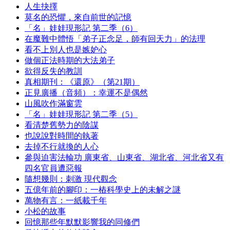
人生抉擇
莫名的恐懼，來自前世的記憶
「名」娃娃現形記 第二季（6）
在魔難中體悟「弟子正念足，師有回天力」的法理
看不上別人也是嫉妒心
做個正法時期的大法弟子
欲得反失的教訓
真相期刊：《還原》（第21期）
正見廣播（音頻）：幸運不是偶然
山風吹作滿窗雲
「名」娃娃現形記 第二季（5）
看清楚舊勢力的陰謀
也說說對時間的執著
去掉不行就換的人心
參與迫害法輪功 廣東省、山東省、湖北省、河北省又有
四名官員遭惡報
隨想幾則：刺激 現代觀念
五億年前的腳印：一樁科學史上的未解之謎
萬物有言：一紙載千年
小松的故事
回憶那些年默默影響我的同修們