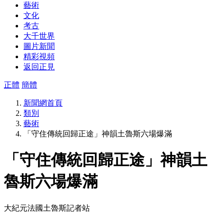
藝術
文化
考古
大千世界
圖片新聞
精彩視頻
返回正見
正體
簡體
新聞網首頁
類別
藝術
「守住傳統回歸正途」神韻土魯斯六場爆滿
「守住傳統回歸正途」神韻土
魯斯六場爆滿
大紀元法國土魯斯記者站