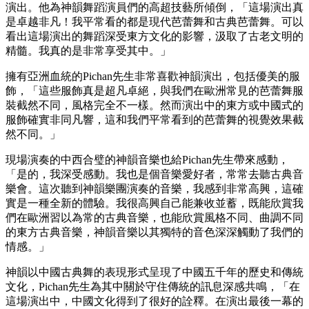
演出。他為神韻舞蹈演員們的高超技藝所傾倒，「這場演出真
是卓越非凡！我平常看的都是現代芭蕾舞和古典芭蕾舞。可以
看出這場演出的舞蹈深受東方文化的影響，汲取了古老文明的
精髓。我真的是非常享受其中。」
擁有亞洲血統的Pichan先生非常喜歡神韻演出，包括優美的服
飾，「這些服飾真是超凡卓絕，與我們在歐洲常見的芭蕾舞服
裝截然不同，風格完全不一樣。然而演出中的東方或中國式的
服飾確實非同凡響，這和我們平常看到的芭蕾舞的視覺效果截
然不同。」
現場演奏的中西合璧的神韻音樂也給Pichan先生帶來感動，
「是的，我深受感動。我也是個音樂愛好者，常常去聽古典音
樂會。這次聽到神韻樂團演奏的音樂，我感到非常高興，這確
實是一種全新的體驗。我很高興自己能兼收並蓄，既能欣賞我
們在歐洲習以為常的古典音樂，也能欣賞風格不同、曲調不同
的東方古典音樂，神韻音樂以其獨特的音色深深觸動了我們的
情感。」
神韻以中國古典舞的表現形式呈現了中國五千年的歷史和傳統
文化，Pichan先生為其中關於守住傳統的訊息深感共鳴，「在
這場演出中，中國文化得到了很好的詮釋。在演出最後一幕的