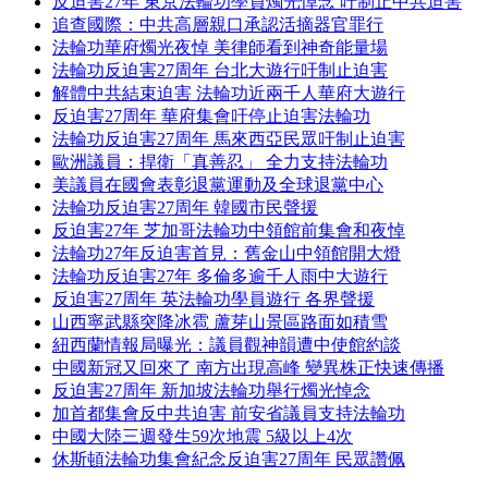
反迫害27年 東京法輪功學員燭光悼念 吁制止中共迫害
追查國際：中共高層親口承認活摘器官罪行
法輪功華府燭光夜悼 美律師看到神奇能量場
法輪功反迫害27周年 台北大遊行吁制止迫害
解體中共結束迫害 法輪功近兩千人華府大遊行
反迫害27周年 華府集會吁停止迫害法輪功
法輪功反迫害27周年 馬來西亞民眾吁制止迫害
歐洲議員：捍衛「真善忍」 全力支持法輪功
美議員在國會表彰退黨運動及全球退黨中心
法輪功反迫害27周年 韓國市民聲援
反迫害27年 芝加哥法輪功中領館前集會和夜悼
法輪功27年反迫害首見：舊金山中領館開大燈
法輪功反迫害27年 多倫多逾千人雨中大遊行
反迫害27周年 英法輪功學員遊行 各界聲援
山西寧武縣突降冰雹 蘆芽山景區路面如積雪
紐西蘭情報局曝光：議員觀神韻遭中使館約談
中國新冠又回來了 南方出現高峰 變異株正快速傳播
反迫害27周年 新加坡法輪功舉行燭光悼念
加首都集會反中共迫害 前安省議員支持法輪功
中國大陸三週發生59次地震 5級以上4次
休斯頓法輪功集會紀念反迫害27周年 民眾讚佩