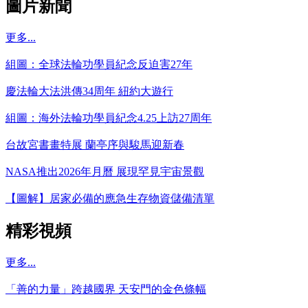
圖片新聞
更多...
組圖：全球法輪功學員紀念反迫害27年
慶法輪大法洪傳34周年 紐約大遊行
組圖：海外法輪功學員紀念4.25上訪27周年
台故宮書畫特展 蘭亭序與駿馬迎新春
NASA推出2026年月曆 展現罕見宇宙景觀
【圖解】居家必備的應急生存物資儲備清單
精彩視頻
更多...
「善的力量」跨越國界 天安門的金色條幅