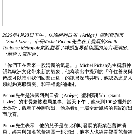
2026年4月28日下午，法國阿列日省（Ariège）聖利齊耶市
（Saint-Lizier）市長Michel Pichan先生在土魯斯的Zénith
Toulouse Métropole劇院觀看了神韻世界藝術團的第六場演出。
（新唐人電視台）
「你們正在帶來一股清新的氣息。」Michel Pichan先生稱讚神
韻為歐洲文化帶來新的氣象，他為演出中提到的「守住善良與
傳統可以指引我們回歸正途」的訊息深感共鳴，他認為這是人
類能夠克服衝突、和平相處的關鍵。
Pichan先生是法國阿列日省（Ariège）聖利齊耶市（Saint-
Lizier）的市長兼旅遊局董事。當天下午，他來到100公裡外的
土魯斯，觀看了神韻演出。他為看到一場全新風格的舞蹈演出
而欣喜。
Pichan先生表示，他的兒子是在比利時發展的職業芭蕾舞演
員，經常與知名芭蕾舞團一起演出，他本人也經常觀看芭蕾舞