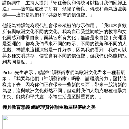
講解詞中，主持人提到『守住善良和傳統可以指引我們回歸正
途』——這句話道出了所有，頌揚了善良、傳統和勇氣這些美
德——這都是我們和平共處所需的價值觀。」
他認為神韻能為現代社會帶來積極的啟示作用，「我非常喜歡
所有與歐洲文化不同的文化。我為自己受益於歐洲的教育和文
化而感到非常自豪，而其它所有文化，無論是來自拉丁美洲還
是亞洲的，都為我們帶來不同的啟示、不同的視角和不同的人
生觀。神韻來這裡演出是一件好事，因為我們看到，我們可以
與多種文明共存，儘管會有不同的價值觀，但我們仍然能夠找
到共同基點。」
Pichan先生表示，感謝神韻藝術家們為歐洲文化帶來一種新氣
象，「我要為他們（神韻藝術家）喝彩！請繼續努力，堅持這
樣走下去，因為你們正在帶來一些新的東西，帶來一股清新的
氣息，這與歐洲文化截然不同，但這對我們人類克服種種暴力
衝突、能夠和平共處、幸福生活是至關重要的。」
極具教育意義 總經理贊神韻生動展現傳統之美