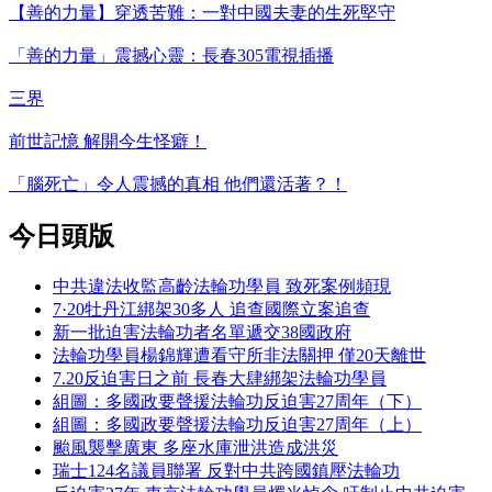
【善的力量】穿透苦難：一對中國夫妻的生死堅守
「善的力量」震撼心靈：長春305電視插播
三界
前世記憶 解開今生怪癖！
「腦死亡」令人震撼的真相 他們還活著？！
今日頭版
中共違法收監高齡法輪功學員 致死案例頻現
7·20牡丹江綁架30多人 追查國際立案追查
新一批迫害法輪功者名單遞交38國政府
法輪功學員楊錦輝遭看守所非法關押 僅20天離世
7.20反迫害日之前 長春大肆綁架法輪功學員
組圖：多國政要聲援法輪功反迫害27周年（下）
組圖：多國政要聲援法輪功反迫害27周年（上）
颱風襲擊廣東 多座水庫泄洪造成洪災
瑞士124名議員聯署 反對中共跨國鎮壓法輪功