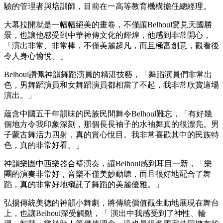
驗的管理者與培訓師，目前在一高等教育機構擔任總經理。
大幕拉開就是一幅幅絕美的畫卷，不僅讓Belhoul驚見天國勝
景，也讓他感受到中華神傳文化的輝煌，他感到非常開心，
「演出非常、非常棒，不僅美麗超凡，而且極富創意，觀看後
令人身心愉悅。」
Belhoul讚佩神韻舞蹈演員的精湛技藝，「舞蹈演員們非常出
色，男舞蹈演員和女舞蹈演員都相當了不起，我非常欣賞這場
演出。」
蘊含中國五千年韻味的民族民間舞令Belhoul難忘，「有好幾
個地方令我印象深刻，那個長長袖子的水袖舞真的很漂亮。男
子蒙古舞活力四射，真的賞心悅目。我非常喜歡其中的民族特
色，真的非常好看。」
神韻樂團中西樂器合璧演奏，讓Belhoul感到耳目一新，「樂
團的演奏非常好，音樂不僅美妙動聽，而且很好地配合了舞
蹈，真的非常好地襯託了舞蹈的美麗優雅。」
弘揚傳統美德的神韻小舞劇，將傳統價值觀生動地展現在舞台
上，也讓Belhoul深受觸動，「 演出中我感受到了神性、輪