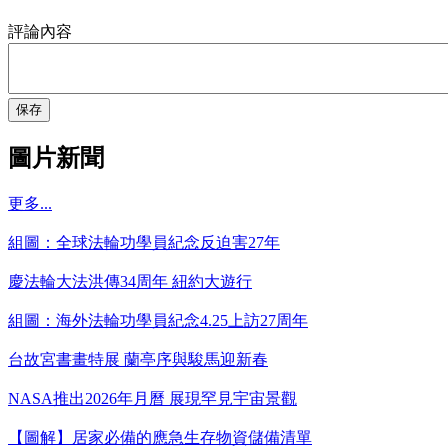
評論內容
保存
圖片新聞
更多...
組圖：全球法輪功學員紀念反迫害27年
慶法輪大法洪傳34周年 紐約大遊行
組圖：海外法輪功學員紀念4.25上訪27周年
台故宮書畫特展 蘭亭序與駿馬迎新春
NASA推出2026年月曆 展現罕見宇宙景觀
【圖解】居家必備的應急生存物資儲備清單