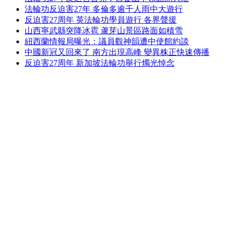
法輪功反迫害27年 多倫多逾千人雨中大遊行
反迫害27周年 英法輪功學員遊行 各界聲援
山西寧武縣突降冰雹 蘆芽山景區路面如積雪
紐西蘭情報局曝光：議員觀神韻遭中使館約談
中國新冠又回來了 南方出現高峰 變異株正快速傳播
反迫害27周年 新加坡法輪功舉行燭光悼念