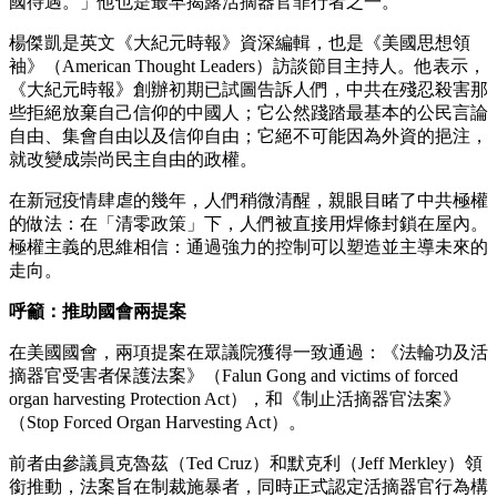
國待遇。」他也是最早揭露活摘器官罪行者之一。
楊傑凱是英文《大紀元時報》資深編輯，也是《美國思想領
袖》（American Thought Leaders）訪談節目主持人。他表示，
《大紀元時報》創辦初期已試圖告訴人們，中共在殘忍殺害那
些拒絕放棄自己信仰的中國人；它公然踐踏最基本的公民言論
自由、集會自由以及信仰自由；它絕不可能因為外資的挹注，
就改變成崇尚民主自由的政權。
在新冠疫情肆虐的幾年，人們稍微清醒，親眼目睹了中共極權
的做法：在「清零政策」下，人們被直接用焊條封鎖在屋內。
極權主義的思維相信：通過強力的控制可以塑造並主導未來的
走向。
呼籲：推助國會兩提案
在美國國會，兩項提案在眾議院獲得一致通過：《法輪功及活
摘器官受害者保護法案》（Falun Gong and victims of forced
organ harvesting Protection Act），和《制止活摘器官法案》
（Stop Forced Organ Harvesting Act）。
前者由參議員克魯茲（Ted Cruz）和默克利（Jeff Merkley）領
銜推動，法案旨在制裁施暴者，同時正式認定活摘器官行為構