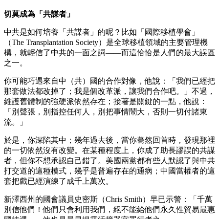
切莫成為「共謀者」
中共是如何培養「共謀者」的呢？比如「國際移植學會」
（The Transplantation Society）是全球移植領域的主要管理機
構，就輕信了中共的一面之詞——而這恰恰是人們的最大誤區
之一。
你可能巧遇來自中（共）國的合作對像，他說：「我們已經把
那套做法都改掉了；我是個改革派，讓我們合作吧。」不過，
維護舊體制的強硬派依然存在；接著是關鍵的一點，他說：
「別聲張，別指控任何人，別把事情鬧大，否則一切付諸東
流。」
於是，你深陷其中；幾年過去後，當你驀然回首時，發現那裡
的一切依然沒有改變。在某種程度上，你成了助長謬誤的共謀
者，但你不想承認自己錯了。美國兩黨都有些人默認了與中共
打交道的這種模式，幾乎是普遍存在的通病；中國當權者的這
套把戲已經演練了成千上萬次。
新澤西州的國會議員史密斯（Chris Smith）早已示警：「千萬
別信他們！他們只會利用我們，絕不能給他們永久性貿易最惠