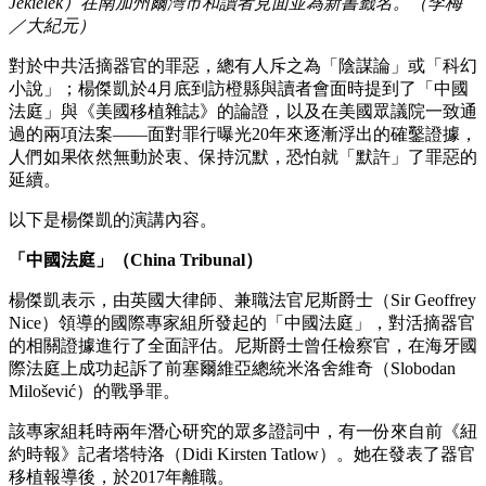
Jekielek）在南加州爾灣市和讀者見面並為新書籤名。（李梅
／大紀元）
對於中共活摘器官的罪惡，總有人斥之為「陰謀論」或「科幻
小說」；楊傑凱於4月底到訪橙縣與讀者會面時提到了「中國
法庭」與《美國移植雜誌》的論證，以及在美國眾議院一致通
過的兩項法案——面對罪行曝光20年來逐漸浮出的確鑿證據，
人們如果依然無動於衷、保持沉默，恐怕就「默許」了罪惡的
延續。
以下是楊傑凱的演講內容。
「中國法庭」（China Tribunal）
楊傑凱表示，由英國大律師、兼職法官尼斯爵士（Sir Geoffrey
Nice）領導的國際專家組所發起的「中國法庭」，對活摘器官
的相關證據進行了全面評估。尼斯爵士曾任檢察官，在海牙國
際法庭上成功起訴了前塞爾維亞總統米洛舍維奇（Slobodan
Milošević）的戰爭罪。
該專家組耗時兩年潛心研究的眾多證詞中，有一份來自前《紐
約時報》記者塔特洛（Didi Kirsten Tatlow）。她在發表了器官
移植報導後，於2017年離職。