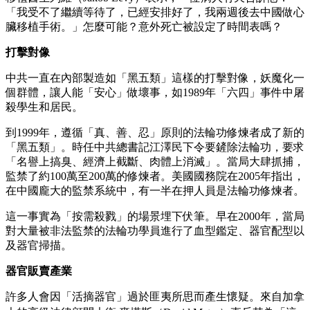
「我受不了繼續等待了，已經安排好了，我兩週後去中國做心
臟移植手術。」怎麼可能？意外死亡被設定了時間表嗎？
打擊對像
中共一直在內部製造如「黑五類」這樣的打擊對像，妖魔化一
個群體，讓人能「安心」做壞事，如1989年「六四」事件中屠
殺學生和居民。
到1999年，遵循「真、善、忍」原則的法輪功修煉者成了新的
「黑五類」。時任中共總書記江澤民下令要鏟除法輪功，要求
「名譽上搞臭、經濟上截斷、肉體上消滅」。當局大肆抓捕，
監禁了約100萬至200萬的修煉者。美國國務院在2005年指出，
在中國龐大的監禁系統中，有一半在押人員是法輪功修煉者。
這一事實為「按需殺戮」的場景埋下伏筆。早在2000年，當局
對大量被非法監禁的法輪功學員進行了血型鑑定、器官配型以
及器官掃描。
器官販賣產業
許多人會因「活摘器官」過於匪夷所思而產生懷疑。來自加拿