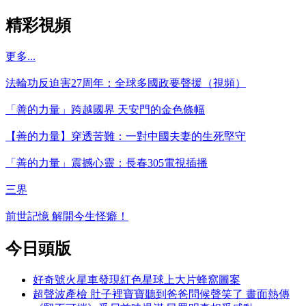
精彩視頻
更多...
法輪功反迫害27周年：全球多國政要聲援（視頻）
「善的力量」跨越國界 天安門的金色條幅
【善的力量】穿透苦難：一對中國夫妻的生死堅守
「善的力量」震撼心靈：長春305電視插播
三界
前世記憶 解開今生怪癖！
今日頭版
好奇號火星車發現紅色星球上大片蜂窩圖案
超聲波產檢 肚子裡寶寶聽到爸爸問候聲笑了 畫面熱傳