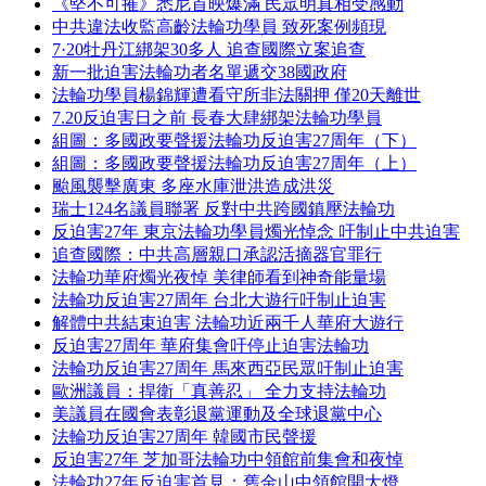
《堅不可摧》悉尼首映爆滿 民眾明真相受感動
中共違法收監高齡法輪功學員 致死案例頻現
7·20牡丹江綁架30多人 追查國際立案追查
新一批迫害法輪功者名單遞交38國政府
法輪功學員楊錦輝遭看守所非法關押 僅20天離世
7.20反迫害日之前 長春大肆綁架法輪功學員
組圖：多國政要聲援法輪功反迫害27周年（下）
組圖：多國政要聲援法輪功反迫害27周年（上）
颱風襲擊廣東 多座水庫泄洪造成洪災
瑞士124名議員聯署 反對中共跨國鎮壓法輪功
反迫害27年 東京法輪功學員燭光悼念 吁制止中共迫害
追查國際：中共高層親口承認活摘器官罪行
法輪功華府燭光夜悼 美律師看到神奇能量場
法輪功反迫害27周年 台北大遊行吁制止迫害
解體中共結束迫害 法輪功近兩千人華府大遊行
反迫害27周年 華府集會吁停止迫害法輪功
法輪功反迫害27周年 馬來西亞民眾吁制止迫害
歐洲議員：捍衛「真善忍」 全力支持法輪功
美議員在國會表彰退黨運動及全球退黨中心
法輪功反迫害27周年 韓國市民聲援
反迫害27年 芝加哥法輪功中領館前集會和夜悼
法輪功27年反迫害首見：舊金山中領館開大燈