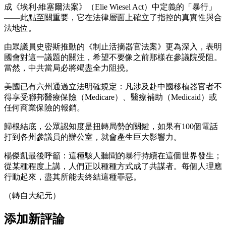
成《埃利‧維塞爾法案》（Elie Wiesel Act）中定義的「暴行」
——此點至關重要，它在法律層面上確立了指控的真實性與合
法地位。
由眾議員史密斯推動的《制止活摘器官法案》更為深入，表明
國會對這一議題的關注，希望不要像之前那樣在參議院受阻。
當然，中共當局必將竭盡全力阻撓。
美國已有六州通過立法明確規定：凡涉及赴中國移植器官者不
得享受聯邦醫療保險（Medicare）、醫療補助（Medicaid）或
任何商業保險的報銷。
歸根結底，公眾認知度是扭轉局勢的關鍵，如果有100個電話
打到各州參議員的辦公室，就會產生巨大影響力。
楊傑凱最後呼籲：這種駭人聽聞的暴行持續在這個世界發生；
從某種程度上講，人們正以種種方式成了共謀者。每個人理應
行動起來，盡其所能去終結這種罪惡。
（轉自大紀元）
添加新評論