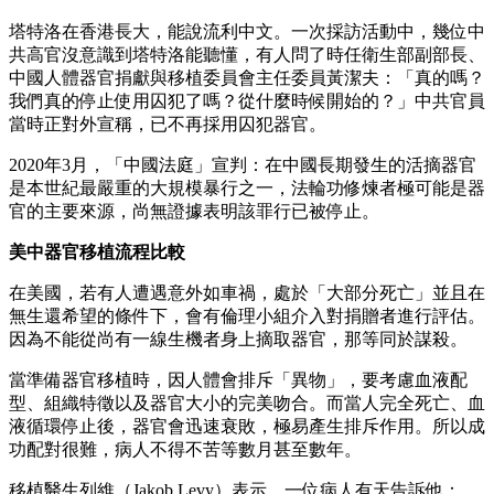
塔特洛在香港長大，能說流利中文。一次採訪活動中，幾位中
共高官沒意識到塔特洛能聽懂，有人問了時任衛生部副部長、
中國人體器官捐獻與移植委員會主任委員黃潔夫：「真的嗎？
我們真的停止使用囚犯了嗎？從什麼時候開始的？」中共官員
當時正對外宣稱，已不再採用囚犯器官。
2020年3月，「中國法庭」宣判：在中國長期發生的活摘器官
是本世紀最嚴重的大規模暴行之一，法輪功修煉者極可能是器
官的主要來源，尚無證據表明該罪行已被停止。
美中器官移植流程比較
在美國，若有人遭遇意外如車禍，處於「大部分死亡」並且在
無生還希望的條件下，會有倫理小組介入對捐贈者進行評估。
因為不能從尚有一線生機者身上摘取器官，那等同於謀殺。
當準備器官移植時，因人體會排斥「異物」，要考慮血液配
型、組織特徵以及器官大小的完美吻合。而當人完全死亡、血
液循環停止後，器官會迅速衰敗，極易產生排斥作用。所以成
功配對很難，病人不得不苦等數月甚至數年。
移植醫生列維（Jakob Levy）表示，一位病人有天告訴他：