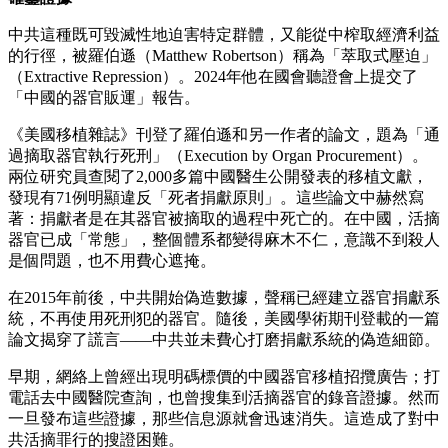
中共這種既可毀滅性地迫害特定群體，又能從中榨取經濟利益
的行徑，被羅伯遜（Matthew Robertson）稱為「萃取式壓迫」
（Extractive Repression）。2024年他在國會聽證會上提交了
「中國的器官販運」報告。
《美國移植雜誌》刊登了羅伯遜和另一作者的論文，題為「通
過摘取器官執行死刑」（Execution by Organ Procurement）。
兩位研究員查閱了2,000多篇中國醫生公開發表的移植文獻，
發現有71例明顯違反「死者捐獻原則」。這些論文中赫然寫
著：捐獻者是在其器官被摘取的過程中死亡的。在中國，活摘
器官已成「常態」，整個體系都變得麻木不仁，意識不到殺人
是個問題，也不用費心遮掩。
在2015年前後，中共開始偽造數據，聲稱已經建立器官捐獻系
統，不再使用死刑犯的器官。隨後，美國學術期刊登載的一篇
論文揭穿了謊言——中共並未費心打磨捐獻系統的偽造細節。
早期，網絡上曾經出現明碼標價的中國器官移植招攬廣告；打
電話去中國醫院查詢，也曾搜集到活摘器官的錄音證據。然而
一旦發布這些證據，那些信息源就會迅速消失。這造成了對中
共活摘罪行的搜證困難。