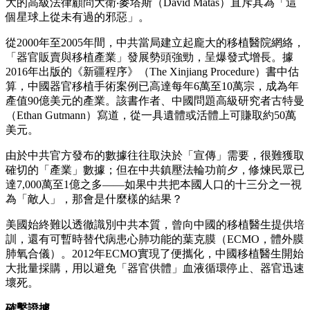
大的高級法律顧問大衛‧麥塔斯（David Matas）直斥其為「這
個星球上從未有過的邪惡」。
從2000年至2005年間，中共當局建立起龐大的移植醫院網絡，
「器官販賣與移植產業」發展勢頭強勁，呈爆發式增長。據
2016年出版的《新疆程序》（The Xinjiang Procedure）書中估
算，中國器官移植手術案例已高達每年6萬至10萬宗，成為年
產值90億美元的產業。該書作者、中國問題高級研究者古特曼
（Ethan Gutmann）寫道，從一具遺體或活體上可賺取約50萬
美元。
由於中共官方發布的數據往往取決於「宣傳」需要，很難獲取
確切的「產業」數據；但在中共鎮壓法輪功前夕，修煉民眾已
達7,000萬至1億之多——如果中共把本國人口的十三分之一視
為「敵人」，那會是什麼樣的結果？
美國始終難以透徹識別中共本質，曾向中國的移植醫生提供培
訓，還有可暫時替代病患心肺功能的葉克膜（ECMO，體外膜
肺氧合儀）。2012年ECMO實現了便攜化，中國移植醫生開始
大批量採購，用以避免「器官供體」血液循環停止、器官迅速
壞死。
確鑿證據