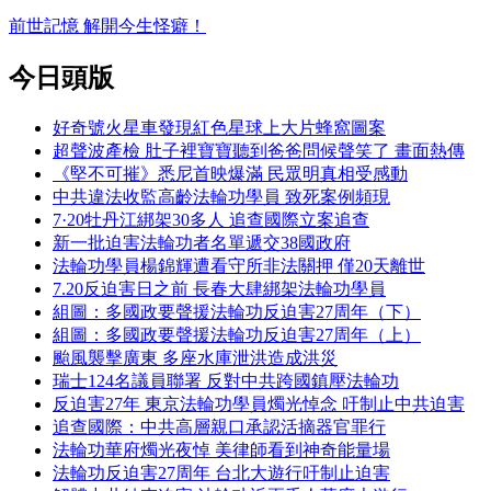
前世記憶 解開今生怪癖！
今日頭版
好奇號火星車發現紅色星球上大片蜂窩圖案
超聲波產檢 肚子裡寶寶聽到爸爸問候聲笑了 畫面熱傳
《堅不可摧》悉尼首映爆滿 民眾明真相受感動
中共違法收監高齡法輪功學員 致死案例頻現
7·20牡丹江綁架30多人 追查國際立案追查
新一批迫害法輪功者名單遞交38國政府
法輪功學員楊錦輝遭看守所非法關押 僅20天離世
7.20反迫害日之前 長春大肆綁架法輪功學員
組圖：多國政要聲援法輪功反迫害27周年（下）
組圖：多國政要聲援法輪功反迫害27周年（上）
颱風襲擊廣東 多座水庫泄洪造成洪災
瑞士124名議員聯署 反對中共跨國鎮壓法輪功
反迫害27年 東京法輪功學員燭光悼念 吁制止中共迫害
追查國際：中共高層親口承認活摘器官罪行
法輪功華府燭光夜悼 美律師看到神奇能量場
法輪功反迫害27周年 台北大遊行吁制止迫害