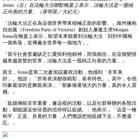
Jonas（左）在法輪大法聯歡晚宴上表示，法輪大法是一股純
正向善的力量。（黃明英／大紀元）
「法輪大法正在為這個世界帶來積極正面的影響。」維州擁抱
自由黨（Freedom Party of Victoria）創始人兼黨主席Morgan
Jonas在晚宴上表示，盼望未來能看到法輪大法「回到中國每
一個角落，並傳遍全世界每一個地方」。
「當今社會普遍缺乏仁愛與利他精神，而我相信，在這個變得
越來越貪婪的世界，法輪大法是一股純正向善的力量。」
當天，Jonas是第二次參加該慶祝活動，他感到「非常美
好」。他說：「所有表演都很精彩，各有特色。」其中，令他
印象最深的是舞龍表演，「那象徵著強大的力量，真的令人震
撼。」
「延續傳統非常重要，像這樣的活動，以及社群舉辦的各類活
動，都能讓這份珍貴的信仰得以延續。」他表示，「這是一種
和平、正直、良善的力量，人們應該把他延續下去，不應遺
忘。」