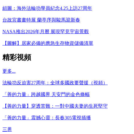
組圖：海外法輪功學員紀念4.25上訪27周年
台故宮書畫特展 蘭亭序與駿馬迎新春
NASA推出2026年月曆 展現罕見宇宙景觀
【圖解】居家必備的應急生存物資儲備清單
精彩視頻
更多...
法輪功反迫害27周年：全球多國政要聲援（視頻）
「善的力量」跨越國界 天安門的金色條幅
【善的力量】穿透苦難：一對中國夫妻的生死堅守
「善的力量」震撼心靈：長春305電視插播
三界