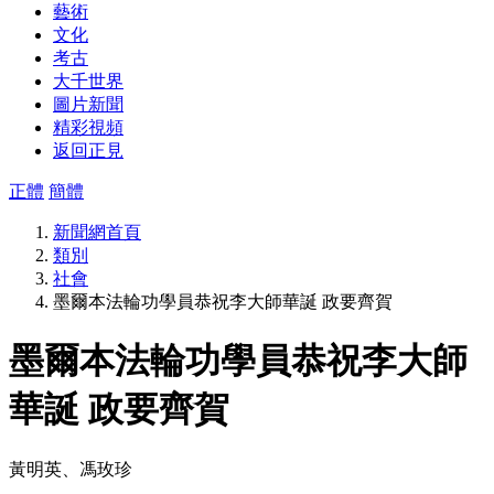
藝術
文化
考古
大千世界
圖片新聞
精彩視頻
返回正見
正體
簡體
新聞網首頁
類別
社會
墨爾本法輪功學員恭祝李大師華誕 政要齊賀
墨爾本法輪功學員恭祝李大師
華誕 政要齊賀
黃明英、馮玫珍