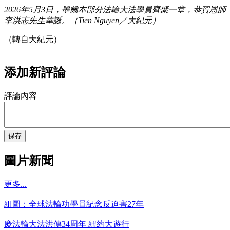
2026年5月3日，墨爾本部分法輪大法學員齊聚一堂，恭賀恩師
李洪志先生華誕。（Tien Nguyen／大紀元）
（轉自大紀元）
添加新評論
評論內容
保存
圖片新聞
更多...
組圖：全球法輪功學員紀念反迫害27年
慶法輪大法洪傳34周年 紐約大遊行