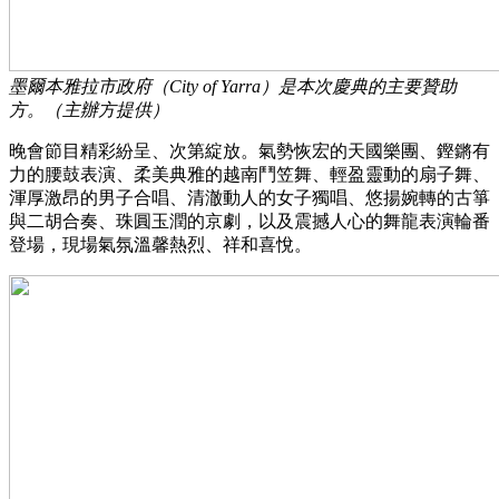
墨爾本雅拉市政府（City of Yarra）是本次慶典的主要贊助
方。（主辦方提供）
晚會節目精彩紛呈、次第綻放。氣勢恢宏的天國樂團、鏗鏘有
力的腰鼓表演、柔美典雅的越南鬥笠舞、輕盈靈動的扇子舞、
渾厚激昂的男子合唱、清澈動人的女子獨唱、悠揚婉轉的古箏
與二胡合奏、珠圓玉潤的京劇，以及震撼人心的舞龍表演輪番
登場，現場氣氛溫馨熱烈、祥和喜悅。