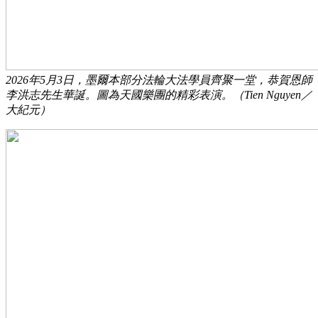
2026年5月3日，墨爾本部分法輪大法學員齊聚一堂，恭賀恩師
李洪志先生華誕。圖為天國樂團的精彩表演。（Tien Nguyen／
大紀元）