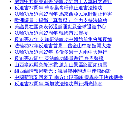
解體中共結束迫害 法輪功近兩千人華府大遊行
反迫害27周年 華府集會吁停止迫害法輪功
法輪功反迫害27周年 馬來西亞民眾吁制止迫害
歐洲議員：捍衛「真善忍」 全力支持法輪功
美議員在國會表彰退黨運動及全球退黨中心
法輪功反迫害27周年 韓國市民聲援
反迫害27年 芝加哥法輪功中領館前集會和夜悼
法輪功27年反迫害首見：舊金山中領館開大燈
法輪功反迫害27年 多倫多逾千人雨中大遊行
反迫害27周年 英法輪功學員遊行 各界聲援
山西寧武縣突降冰雹 蘆芽山景區路面如積雪
紐西蘭情報局曝光：議員觀神韻遭中使館約談
中國新冠又回來了 南方出現高峰 變異株正快速傳播
反迫害27周年 新加坡法輪功舉行燭光悼念