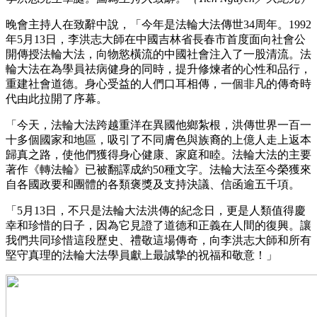
晚會主持人在致辭中說，「今年是法輪大法傳世34周年。1992
年5月13日，李洪志大師在中國吉林省長春市首度面向社會公
開傳授法輪大法，向物慾橫流的中國社會注入了一股清流。法
輪大法在為學員祛病健身的同時，提升修煉者的心性和品行，
重建社會道德。身心受益的人們口耳相傳，一個非凡的傳奇時
代由此拉開了序幕。
「今天，法輪大法跨越重洋在異國他鄉紮根，洪傳世界一百一
十多個國家和地區，吸引了不同膚色與族裔的上億人走上返本
歸真之路，使他們獲得身心健康、家庭和睦。法輪大法的主要
著作《轉法輪》已被翻譯成約50種文字。法輪大法至今榮獲來
自各國政要和團體的各類褒獎及支持決議、信函逾五千項。
「5月13日，不只是法輪大法洪傳的紀念日，更是人類值得慶
幸和珍惜的日子，因為它見證了道德和正義在人間的復興。讓
我們共同珍惜這段歷史、禮敬這場傳奇，向李洪志大師和所有
堅守真理的法輪大法學員獻上最誠摯的祝福和敬意！」