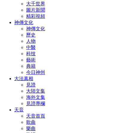
大千世界
圖片新聞
精彩視頻
神傳文化
神傳文化
歷史
人物
中醫
科技
藝術
典籍
今日神州
大法真相
見證
大陸文集
海外文集
見證專欄
天音
天音首頁
歌曲
樂曲