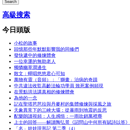
Search
高級搜索
今日頭版
小松的故事
回憶那些年默默影響我的同修們
發快遞中的修煉體會
一位幸運的無助老人
獨憐幽草澗邊生
散文：蟬唱悠悠君心可知
萬物有靈（音頻）：「獅畫」治病的奇蹟
中共違法收監高齡法輪功學員 致死案例頻現
在景點洪法講真相的修煉體會
為他的一念
記在聖塔芭芭拉與丹麥村的集體修煉與採風之旅
天象異常下的三峽大壩：從暴雨到地震的反思
配樂朗讀視頻：人生感悟：一雨吹銷萬裡塵
上士的回答——解讀陶弘景《詔問山中何所有賦詩以答》
「名」娃娃現形記 第二季（4）