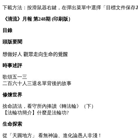
下載方法：按滑鼠器右鍵，在彈出菜單中選擇「目標文件保存為…」(Save
《清流》月報 第248期 (印刷版）
目錄
頭版要聞
想做好人
觀眾走向生命的覺醒
時事述評
歌頌五一三
二百六十人三退名單背後的故事
修煉世界
捨命請法，看守所內捧讀《轉法輪》（下）
【法輪功簡介】什麼是法輪功?
生命探索
從「天圓地方」 看無神論、進化論愚人非淺！