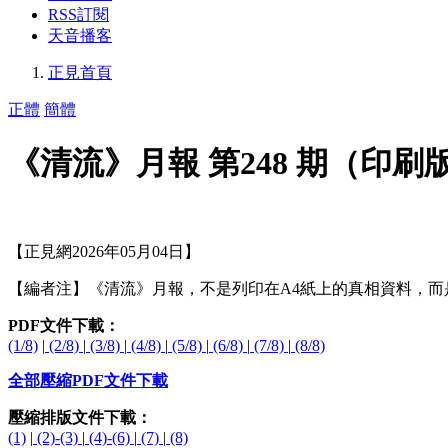
RSS訂閱
天音播客
正見首頁
正體
簡體
《清流》月報 第248 期（印刷
【正見網2026年05月04日】
【編者注】《清流》月報，不是列印在A4紙上的真相資料，
PDF文件下載：
(1/8)
|
(2/8)
|
(3/8)
|
(4/8)
|
(5/8)
|
(6/8)
|
(7/8)
|
(8/8)
全部壓縮PDF文件下載
壓縮排版文件下載：
(1)
|
(2)-(3)
|
(4)-(6)
|
(7)
|
(8)