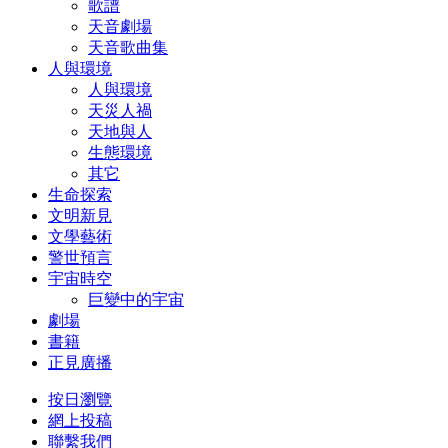
歌譜
天音劇場
天音歌曲集
人與環境
人與環境
天災人禍
天地與人
生態環境
其它
生命探索
文明新見
文學藝術
警世預言
宇宙時空
巨變中的宇宙
劇場
書籍
正見廣播
按日瀏覽
網上投稿
聯繫我們