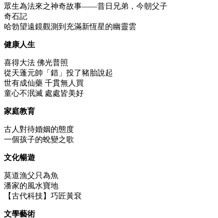
眾生為法來之神奇故事——昔日兄弟，今朝父子
奇石記
哈勃望遠鏡觀測到充滿新恆星的幽靈雲
健康人生
喜得大法 佛光普照
從天蓬元帥「錯」投了豬胎說起
世有成仙藥 千貫無人買
童心不泯滅 處處皆美好
家庭教育
古人對待婚姻的態度
一個孩子的蛻變之歌
文化暢遊
莫道漁父只為魚
潘家的風水寶地
【古代科技】巧匠黃袞
文學藝術