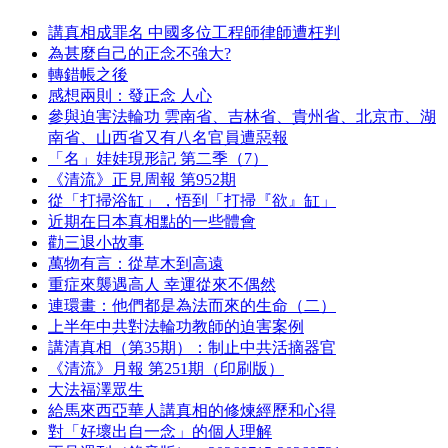
講真相成罪名 中國多位工程師律師遭枉判
為甚麼自己的正念不強大?
轉錯帳之後
感想兩則：發正念 人心
參與迫害法輪功 雲南省、吉林省、貴州省、北京市、湖
南省、山西省又有八名官員遭惡報
「名」娃娃現形記 第二季（7）
《清流》正見周報 第952期
從「打掃浴缸」，悟到「打掃『欲』缸」
近期在日本真相點的一些體會
勸三退小故事
萬物有言：從草木到高遠
重症來襲遇高人 幸運從來不偶然
連環畫：他們都是為法而來的生命（二）
上半年中共對法輪功教師的迫害案例
講清真相（第35期）：制止中共活摘器官
《清流》月報 第251期（印刷版）
大法福澤眾生
給馬來西亞華人講真相的修煉經歷和心得
對「好壞出自一念」的個人理解