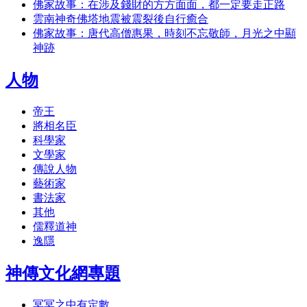
佛家故事：在涉及錢財的方方面面，都一定要走正路
雲南神奇佛塔地震被震裂後自行癒合
佛家故事：唐代高僧惠果，時刻不忘敬師，月光之中顯
神跡
人物
帝王
將相名臣
科學家
文學家
傳說人物
藝術家
書法家
其他
儒釋道神
逸隱
神傳文化網專題
冥冥之中有定數