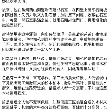
佛法毀壞失傳。
後來，他在幽州西山開鑿岩石建成石室，在四壁上磨平石面後
刻寫佛經；又另外取來方形石板，加以磨平刻經，收藏在石室
中。每當一間石室裝滿之後，就用石頭封住門口，再用熔化的
鐵澆固封死。
當時隋煬帝巡幸涿郡，內史侍郎蕭瑀（是皇后的弟弟）生性虔
誠信奉佛法。他把知苑刻經的事情稟告皇后，皇后施捨絹布一
千匹，蕭瑀又施捨五百匹。朝廷和民間聽說後，也爭相捐助，
因此知苑得以完成這一宏大的工程。
因為參與工程的工匠很多，僧俗往來聚集，知苑於是想在岩石
前面再建造木製佛堂和食堂。但他夜裡常思慮此事，覺得木材
瓦料難以籌辦，又擔心經費過於龐大，因此遲遲無法動工。
忽然有一天夜裡，雷電暴作。第二天清晨天晴後，人們發現山
下竟然出現了無數巨大的松木柏木，數以千萬計，像是被洪水
衝來，堆積在道路旁邊的。僧俗眾人都十分震驚，不知道這些
木材從哪裡來。
於是遠近之人無不驚嘆佩服。知苑便讓工匠挑選合適的木材來
建造佛堂，其餘的木料都分給鄉裡百姓。百姓們十分高興，也