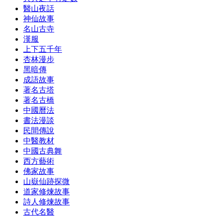
醫山夜話
神仙故事
名山古寺
漢服
上下五千年
杏林漫步
黑暗傳
成語故事
著名古塔
著名古橋
中國曆法
書法漫談
民間傳說
中醫教材
中國古典舞
西方藝術
佛家故事
山嶽仙跡探微
道家修煉故事
詩人修煉故事
古代名醫