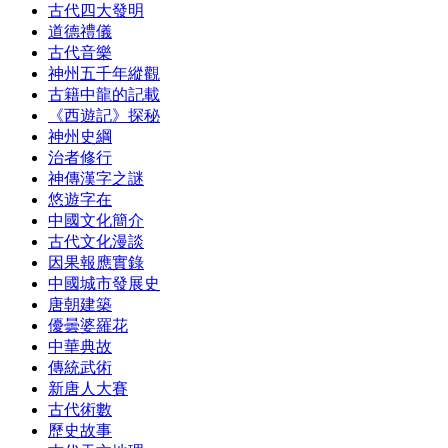
古代四大發明
道德禮儀
古代音樂
神州五千年縱觀
古籍中龍的記載
《西遊記》探秘
神州史綱
治者修行
神傳漢字之謎
悠遊字在
中國文化簡介
古代文化漫談
因果報應實錄
中國城市發展史
唐朝建築
優曇婆羅花
中華典故
傳統武術
新唐人大賽
古代術數
歷史故事