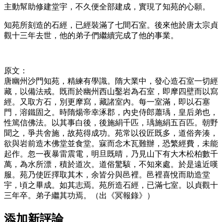
主動幫助修建堂宇，不久便全部建成，實現了知苑的心願。
知苑所刻造的石經，已經裝滿了七間石室。後來他於唐太宗貞
觀十三年去世，他的弟子們繼續完成了他的事業。
原文：
唐幽州沙門知苑，精練有學識。隋大業中，發心造石室一切經
藏，以備法戒。既而於幽州西山鑿岩為石室，即摩四壁而以寫
經。又取方石，別更摩寫，藏諸室內。每一室滿，即以石塞
門，溶鐵固之。時隋煬帝幸涿郡，內史侍郎蕭瑀，皇后弟也，
性篤信佛法。以其事白後，後施絹千匹，瑀施絹五百匹。朝野
聞之，爭共舍施，故苑得成功。苑常以役匠既多，道俗奔湊，
欲與岩前造木佛堂並食堂。寐而念木瓦難辦，恐繁經費，未能
起作。忽一夜暴雷震電，明旦既晴，乃見山下有大木松柏數千
萬，為水所漂，積於道次。道俗驚駭，不知來處。於是遠近嘆
服。苑乃使匠擇取其木，余皆分與邑裡。邑裡喜悅而助造堂
宇，頃之畢成。如其志焉。苑所造石經，已滿七室。以貞觀十
三年卒。弟子繼其功焉。（出《冥報錄》）
添加新評論