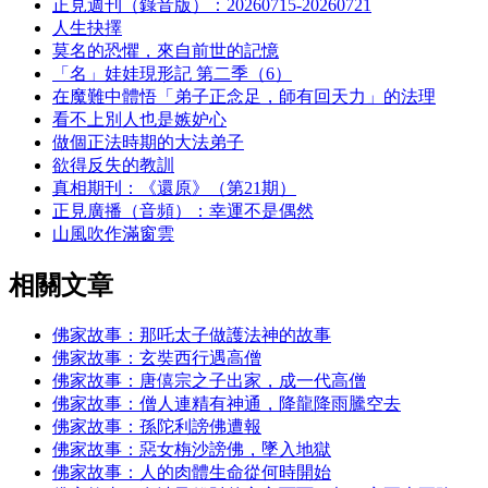
正見週刊（錄音版）：20260715-20260721
人生抉擇
莫名的恐懼，來自前世的記憶
「名」娃娃現形記 第二季（6）
在魔難中體悟「弟子正念足，師有回天力」的法理
看不上別人也是嫉妒心
做個正法時期的大法弟子
欲得反失的教訓
真相期刊：《還原》（第21期）
正見廣播（音頻）：幸運不是偶然
山風吹作滿窗雲
相關文章
佛家故事：那吒太子做護法神的故事
佛家故事：玄奘西行遇高僧
佛家故事：唐僖宗之子出家，成一代高僧
佛家故事：僧人連精有神通，降龍降雨騰空去
佛家故事：孫陀利謗佛遭報
佛家故事：惡女栴沙謗佛，墜入地獄
佛家故事：人的肉體生命從何時開始