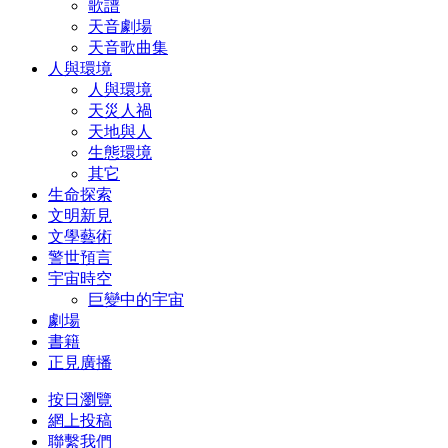
歌譜
天音劇場
天音歌曲集
人與環境
人與環境
天災人禍
天地與人
生態環境
其它
生命探索
文明新見
文學藝術
警世預言
宇宙時空
巨變中的宇宙
劇場
書籍
正見廣播
按日瀏覽
網上投稿
聯繫我們