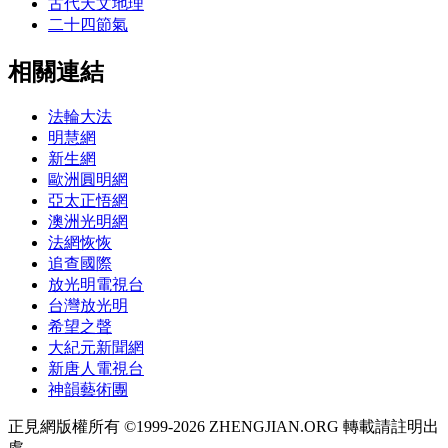
古代天文地理
二十四節氣
相關連結
法輪大法
明慧網
新生網
歐洲圓明網
亞太正悟網
澳洲光明網
法網恢恢
追查國際
放光明電視台
台灣放光明
希望之聲
大紀元新聞網
新唐人電視台
神韻藝術團
正見網版權所有 ©1999-2026 ZHENGJIAN.ORG 轉載請註明出
處