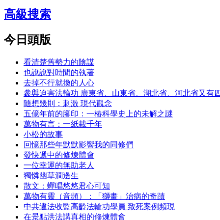
高級搜索
今日頭版
看清楚舊勢力的陰謀
也說說對時間的執著
去掉不行就換的人心
參與迫害法輪功 廣東省、山東省、湖北省、河北省又有
隨想幾則：刺激 現代觀念
五億年前的腳印：一樁科學史上的未解之謎
萬物有言：一紙載千年
小松的故事
回憶那些年默默影響我的同修們
發快遞中的修煉體會
一位幸運的無助老人
獨憐幽草澗邊生
散文：蟬唱悠悠君心可知
萬物有靈（音頻）：「獅畫」治病的奇蹟
中共違法收監高齡法輪功學員 致死案例頻現
在景點洪法講真相的修煉體會