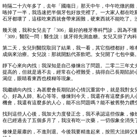
時隔二十六年多了，去年「國殤日」那天中午，中午吃燉的雞
咯掉了一半，我迅速把半個牙包好放兜裡了。一大家人都在吃
石牙都壞了，這樣吃東西就會帶來困難，硬東西就不能吃了。
幾天後，我和女兒去了「306」最好的種牙專科門診，因為不
「309」醫院一問：醫生說：拔牙得先測血糖。女兒又掛了內
第二天，女兒到醫院取回了結果，我一看，其它指標都好，唯
成病來治療。女兒說：那就開點代茶飲吧。女兒開了七包中藥
靜下心來向內找：我深知是自己修煉出了問題。二零二三年丈
提高的，但就是過不去，經常在心裡難受，搞得自己長期陷於
渴症，眼睛看東西也模糊等現象。
我繼續向內找：為甚麼會長期陷於心情沉重當中，就是我對女
心、好為人師、私心等等。修煉到今天，我還存有這麼多的人
機會，我還有這麼多的人心，能不出問題嗎？能不被舊勢力鑽
找到這些人心後，我加大力度發正念，我不承認這些假象，修
在已經過去了五個多月了，我沒有吃一次藥，一切假象全消失
修煉是嚴肅的，不進則退。今後我要精進起來，按照大法師父