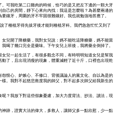
了。可我吃第二口雞肉的時候，恰巧的是又把左下邊的一顆大牙
到自己的房間，靜下心來向內找：我這是怎麼啦？為甚麼兩邊的
為要鑲牙，周圍的牙不牢固很難鑲好。我也就勉強地答應了。
們說了種植牙得先拔牙後才能到種植牙科。我們急急忙忙又到了
。女兒開了降糖藥，我對女兒說：媽不能吃這降糖藥，媽不能當
。我喝了幾口完全是藥味。下午女兒上班後，我將藥全倒掉了。
跟女兒一起生活了，有很多觀念不同，有時明明知道女兒是幫我
活動了，且出現消瘦的現象，體重減輕了近十斤，口裡也出現乾
有怨恨心、妒嫉心、不修口、背後議論人的黨文化、自以為是的
一樣。我對不起慈悲救度我的師父，對不起多次師父給我新生的
象呢？我放下對這些假象憂慮，加大力度背法、抄法、讀法，現
的神跡，證實大法的偉大，多救人，讓師父多一點欣慰，少一點