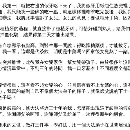
，我第一口就把右邊的假牙咯下來了，我將假牙用紙包住放兜裡
雞，我只能挑一些碎的吃一點，就這樣稀裡糊塗吃完飯後，我回
沒辦法，我將此事告訴了女兒。女兒的意見：要做種牙手術。因
懂種植牙的過程，就直接掛了種植牙科，可恰好碰到熟人，給我
科抽血化驗，結果得第二天才能出結果。
有血糖顯示有點高。到醫生那一問說：得吃降糖藥後，才能拔牙
。我一看，這哪是代茶飲，明明是中藥嗎？回家後女兒熬了一副
夫突然離世，此後我在女兒家住，幫女兒帶孩子。由於很多年沒
心情沉重當中，不到三年的時間，我一口牙基本上不同程度全都
兒情很重，還有看不起女兒的心，並且還有看不上女婿的心，還
心，我真的感到自己不像個大法弟子的樣子，就像師父說的下士
空子嗎？
煉是嚴肅的，修大法將近三十年的我，怎麼能出現這麼嚴重的假
了。謝謝師父的呵護，謝謝師父又給弟子一次獲得新生的機會。
要求的去做，做好三件事，學好法，用一個大法弟子在世間展現