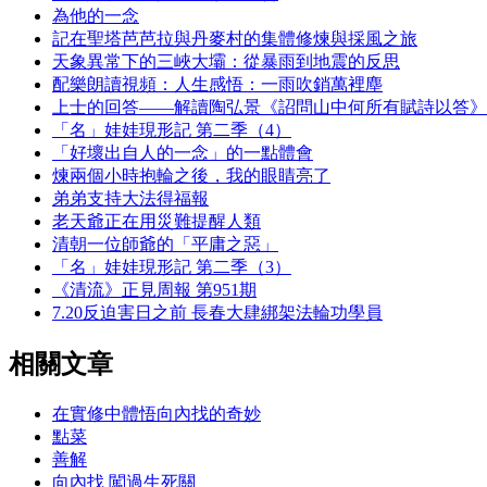
為他的一念
記在聖塔芭芭拉與丹麥村的集體修煉與採風之旅
天象異常下的三峽大壩：從暴雨到地震的反思
配樂朗讀視頻：人生感悟：一雨吹銷萬裡塵
上士的回答——解讀陶弘景《詔問山中何所有賦詩以答》
「名」娃娃現形記 第二季（4）
「好壞出自人的一念」的一點體會
煉兩個小時抱輪之後，我的眼睛亮了
弟弟支持大法得福報
老天爺正在用災難提醒人類
清朝一位師爺的「平庸之惡」
「名」娃娃現形記 第二季（3）
《清流》正見周報 第951期
7.20反迫害日之前 長春大肆綁架法輪功學員
相關文章
在實修中體悟向內找的奇妙
點菜
善解
向內找 闖過生死關