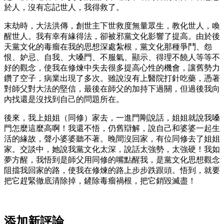
於人，沒有忘記世人，我得救了。
末劫時，大法洪傳，創世主下世救度無量眾生，教化世人，喚
醒世人。我有幸有緣得法，卻被邪黨文化影響了提高。由於後
天黨文化的毒瘤在我的思想深處紮根，黨文化那種爭鬥、怨
恨、妒忌、自我、大嗓門、不服氣、顯示、得理不饒人等等不
好的觀念，使我在修煉中失去很多提高心性的機會，讓舊勢力
鑽了空子，病業出現了多次。雖說沒有上醫院打針吃藥，憑著
對師父對大法的堅信，最後在師父的加持下過關，但過後我向
內找還是沒找到自己的問題所在。
後來，我上姐姐（同修）家去，一進門剛說話，姐姐就說我嗓
門怎麼這麼高啊！我還不悟，仍舊辯解，說自己和婆婆一起生
活的緣故，聲小婆婆聽不著。晚間沒回家，有位同修去了姐姐
家。交談中，她說我黨文化太深，說話太強勢，太強硬！我如
夢方醒，我悟到是師父用同修的嘴點醒我，是黨文化思想觀念
阻擋我回家的路，使我在修煉的路上步步跌跟頭。悟到，就要
把它趕緊徹底清除掉，鏟除毒瘤禍根，把它銷毀滅盡！
添加新評論