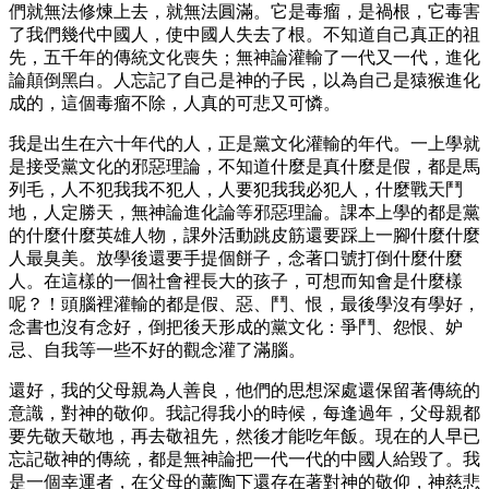
們就無法修煉上去，就無法圓滿。它是毒瘤，是禍根，它毒害
了我們幾代中國人，使中國人失去了根。不知道自己真正的祖
先，五千年的傳統文化喪失；無神論灌輸了一代又一代，進化
論顛倒黑白。人忘記了自己是神的子民，以為自己是猿猴進化
成的，這個毒瘤不除，人真的可悲又可憐。
我是出生在六十年代的人，正是黨文化灌輸的年代。一上學就
是接受黨文化的邪惡理論，不知道什麼是真什麼是假，都是馬
列毛，人不犯我我不犯人，人要犯我我必犯人，什麼戰天鬥
地，人定勝天，無神論進化論等邪惡理論。課本上學的都是黨
的什麼什麼英雄人物，課外活動跳皮筋還要踩上一腳什麼什麼
人最臭美。放學後還要手提個餅子，念著口號打倒什麼什麼
人。在這樣的一個社會裡長大的孩子，可想而知會是什麼樣
呢？！頭腦裡灌輸的都是假、惡、鬥、恨，最後學沒有學好，
念書也沒有念好，倒把後天形成的黨文化：爭鬥、怨恨、妒
忌、自我等一些不好的觀念灌了滿腦。
還好，我的父母親為人善良，他們的思想深處還保留著傳統的
意識，對神的敬仰。我記得我小的時候，每逢過年，父母親都
要先敬天敬地，再去敬祖先，然後才能吃年飯。現在的人早已
忘記敬神的傳統，都是無神論把一代一代的中國人給毀了。我
是一個幸運者，在父母的薰陶下還存在著對神的敬仰，神慈悲