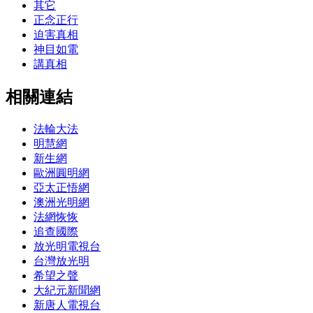
其它
正念正行
迫害真相
神目如電
講真相
相關連結
法輪大法
明慧網
新生網
歐洲圓明網
亞太正悟網
澳洲光明網
法網恢恢
追查國際
放光明電視台
台灣放光明
希望之聲
大紀元新聞網
新唐人電視台