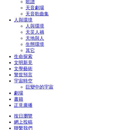
歌譜
天音劇場
天音歌曲集
人與環境
人與環境
天災人禍
天地與人
生態環境
其它
生命探索
文明新見
文學藝術
警世預言
宇宙時空
巨變中的宇宙
劇場
書籍
正見廣播
按日瀏覽
網上投稿
聯繫我們