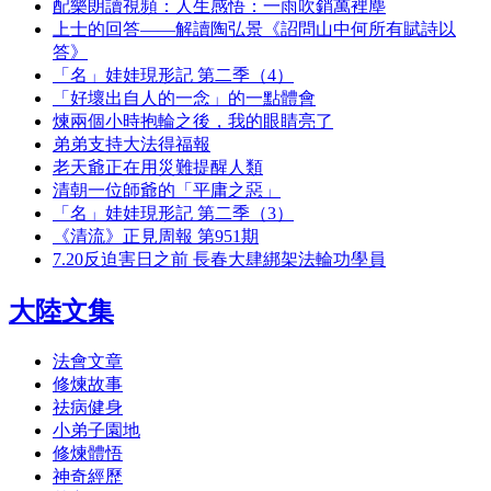
配樂朗讀視頻：人生感悟：一雨吹銷萬裡塵
上士的回答——解讀陶弘景《詔問山中何所有賦詩以
答》
「名」娃娃現形記 第二季（4）
「好壞出自人的一念」的一點體會
煉兩個小時抱輪之後，我的眼睛亮了
弟弟支持大法得福報
老天爺正在用災難提醒人類
清朝一位師爺的「平庸之惡」
「名」娃娃現形記 第二季（3）
《清流》正見周報 第951期
7.20反迫害日之前 長春大肆綁架法輪功學員
大陸文集
法會文章
修煉故事
祛病健身
小弟子園地
修煉體悟
神奇經歷