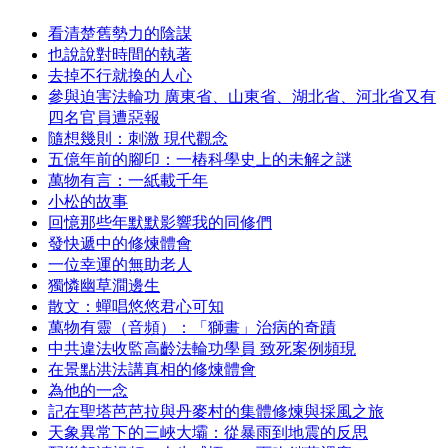
看清楚舊勢力的陰謀
也說說對時間的執著
去掉不行就換的人心
參與迫害法輪功 廣東省、山東省、湖北省、河北省又有
四名官員遭惡報
隨想幾則：刺激 現代觀念
五億年前的腳印：一樁科學史上的未解之謎
萬物有言：一紙載千年
小松的故事
回憶那些年默默影響我的同修們
發快遞中的修煉體會
一位幸運的無助老人
獨憐幽草澗邊生
散文：蟬唱悠悠君心可知
萬物有靈（音頻）：「獅畫」治病的奇蹟
中共違法收監高齡法輪功學員 致死案例頻現
在景點洪法講真相的修煉體會
為他的一念
記在聖塔芭芭拉與丹麥村的集體修煉與採風之旅
天象異常下的三峽大壩：從暴雨到地震的反思