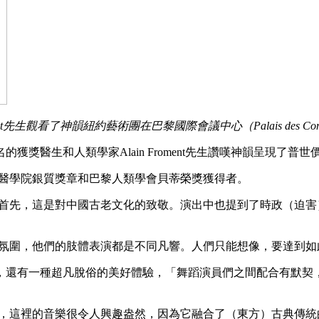
nt先生觀看了神韻紐約藝術團在巴黎國際會議中心（Palais des Con
獲獎醫生和人類學家Alain Froment先生讚嘆神韻呈現了
巴黎醫學院銀質獎章和巴黎人類學會貝蒂榮獎獲得者。
觀止。首先，這是對中國古老文化的致敬。演出中也提到了時政（迫
的諧和氛圍，他們的肢體表演都是不同凡響。人們只能想像，要達到
，還有一種超凡脫俗的美好體驗，「舞蹈演員們之間配合有默契
「首先，這裡的音樂很令人興趣盎然，因為它融合了（東方）古典