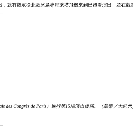
出，就有觀眾從北歐冰島專程乘搭飛機來到巴黎看演出，並在觀
es Congrès de Paris）進行第15場演出爆滿。（章樂／大紀