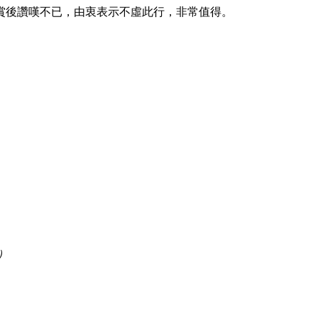
賞後讚嘆不已，由衷表示不虛此行，非常值得。
元）