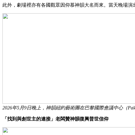
此外，劇場裡亦有各國觀眾因仰慕神韻大名而來。當天晚場演
2026年5月9日晚上，神韻紐約藝術團在巴黎國際會議中心（Palais d
「找到與創世主的連接」老闆贊神韻復興普世信仰