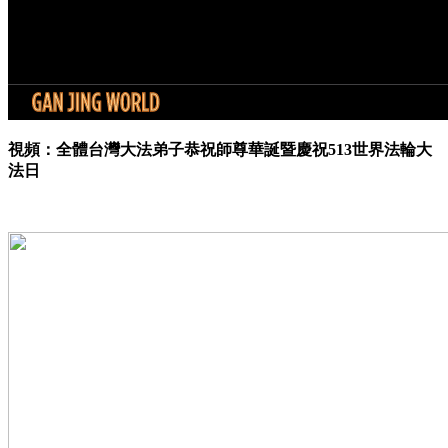
視頻：全體台灣大法弟子恭祝師尊華誕暨慶祝513世界法輪大
法日