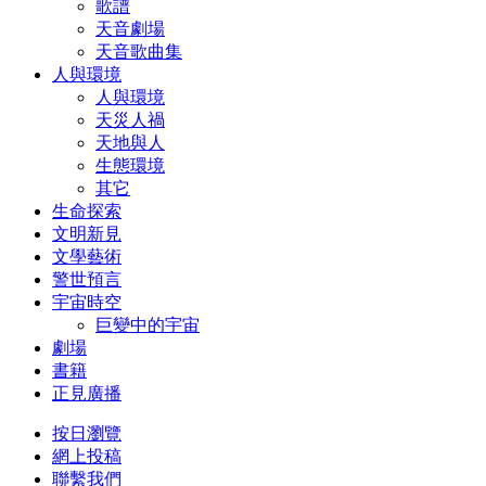
歌譜
天音劇場
天音歌曲集
人與環境
人與環境
天災人禍
天地與人
生態環境
其它
生命探索
文明新見
文學藝術
警世預言
宇宙時空
巨變中的宇宙
劇場
書籍
正見廣播
按日瀏覽
網上投稿
聯繫我們