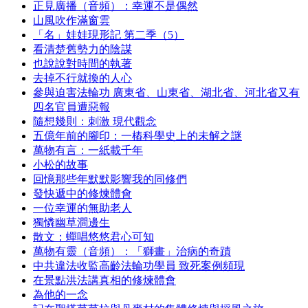
正見廣播（音頻）：幸運不是偶然
山風吹作滿窗雲
「名」娃娃現形記 第二季（5）
看清楚舊勢力的陰謀
也說說對時間的執著
去掉不行就換的人心
參與迫害法輪功 廣東省、山東省、湖北省、河北省又有
四名官員遭惡報
隨想幾則：刺激 現代觀念
五億年前的腳印：一樁科學史上的未解之謎
萬物有言：一紙載千年
小松的故事
回憶那些年默默影響我的同修們
發快遞中的修煉體會
一位幸運的無助老人
獨憐幽草澗邊生
散文：蟬唱悠悠君心可知
萬物有靈（音頻）：「獅畫」治病的奇蹟
中共違法收監高齡法輪功學員 致死案例頻現
在景點洪法講真相的修煉體會
為他的一念