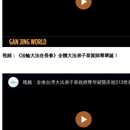
視頻：《法輪大法在長春》全體大法弟子恭賀師尊華誕！