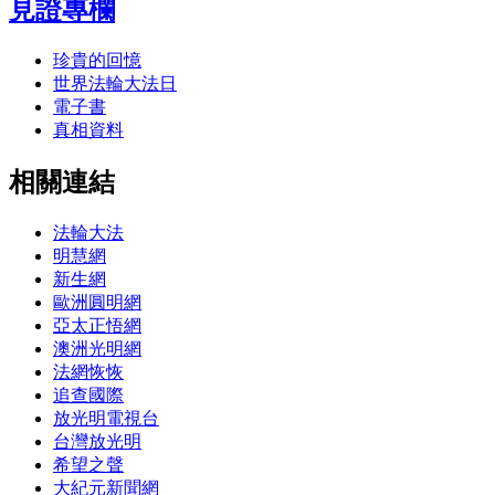
見證專欄
珍貴的回憶
世界法輪大法日
電子書
真相資料
相關連結
法輪大法
明慧網
新生網
歐洲圓明網
亞太正悟網
澳洲光明網
法網恢恢
追查國際
放光明電視台
台灣放光明
希望之聲
大紀元新聞網