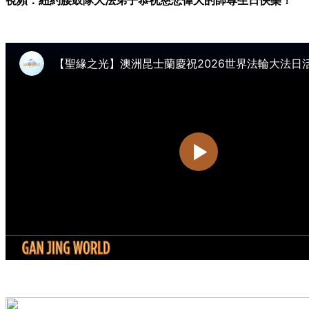
視頻：紐約腰鼓隊大法弟子恭祝慈悲偉大的師尊生日快樂！