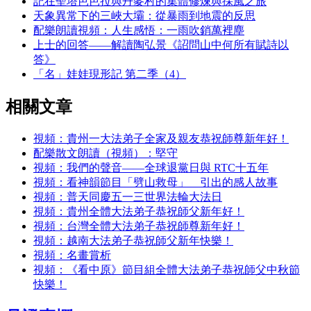
記在聖塔芭芭拉與丹麥村的集體修煉與採風之旅
天象異常下的三峽大壩：從暴雨到地震的反思
配樂朗讀視頻：人生感悟：一雨吹銷萬裡塵
上士的回答——解讀陶弘景《詔問山中何所有賦詩以
答》
「名」娃娃現形記 第二季（4）
相關文章
視頻：貴州一大法弟子全家及親友恭祝師尊新年好！
配樂散文朗讀（視頻）：堅守
視頻：我們的聲音——全球退黨日與 RTC十五年
視頻：看神韻節目「劈山救母」 引出的感人故事
視頻：普天同慶五一三世界法輪大法日
視頻：貴州全體大法弟子恭祝師父新年好！
視頻：台灣全體大法弟子恭祝師尊新年好！
視頻：越南大法弟子恭祝師父新年快樂！
視頻：名畫賞析
視頻：《看中原》節目組全體大法弟子恭祝師父中秋節
快樂！