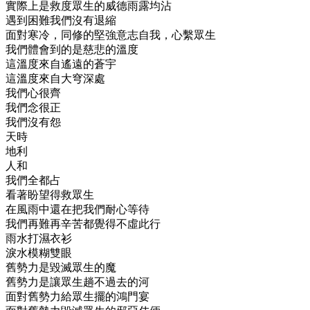
實際上是救度眾生的威德雨露均沾
遇到困難我們沒有退縮
面對寒冷，同修的堅強意志自我，心繫眾生
我們體會到的是慈悲的溫度
這溫度來自遙遠的蒼宇
這溫度來自大穹深處
我們心很齊
我們念很正
我們沒有怨
天時
地利
人和
我們全都占
看著盼望得救眾生
在風雨中還在把我們耐心等待
我們再難再辛苦都覺得不虛此行
雨水打濕衣衫
淚水模糊雙眼
舊勢力是毀滅眾生的魔
舊勢力是讓眾生趟不過去的河
面對舊勢力給眾生擺的鴻門宴