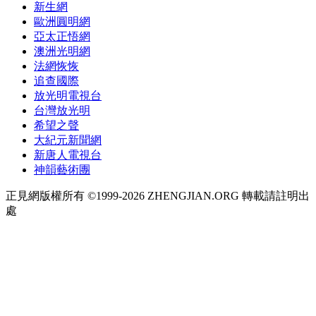
新生網
歐洲圓明網
亞太正悟網
澳洲光明網
法網恢恢
追查國際
放光明電視台
台灣放光明
希望之聲
大紀元新聞網
新唐人電視台
神韻藝術團
正見網版權所有 ©1999-2026 ZHENGJIAN.ORG 轉載請註明出
處