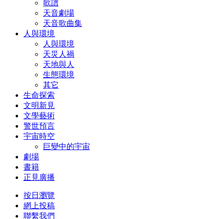
歌譜
天音劇場
天音歌曲集
人與環境
人與環境
天災人禍
天地與人
生態環境
其它
生命探索
文明新見
文學藝術
警世預言
宇宙時空
巨變中的宇宙
劇場
書籍
正見廣播
按日瀏覽
網上投稿
聯繫我們