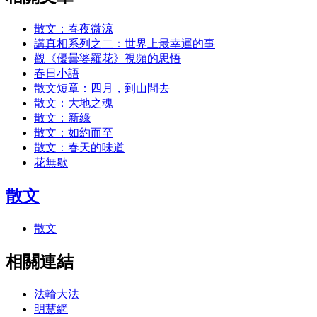
散文：春夜微涼
講真相系列之二：世界上最幸運的事
觀《優曇婆羅花》視頻的思悟
春日小語
散文短章：四月，到山間去
散文：大地之魂
散文：新綠
散文：如約而至
散文：春天的味道
花無歇
散文
散文
相關連結
法輪大法
明慧網