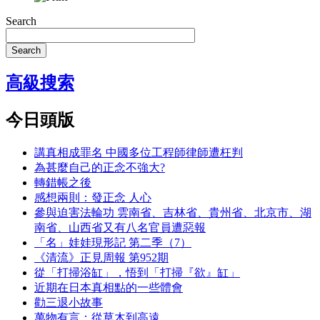
Search
Search
高級搜索
今日頭版
講真相成罪名 中國多位工程師律師遭枉判
為甚麼自己的正念不強大?
轉錯帳之後
感想兩則：發正念 人心
參與迫害法輪功 雲南省、吉林省、貴州省、北京市、湖
南省、山西省又有八名官員遭惡報
「名」娃娃現形記 第二季（7）
《清流》正見周報 第952期
從「打掃浴缸」，悟到「打掃『欲』缸」
近期在日本真相點的一些體會
勸三退小故事
萬物有言：從草木到高遠