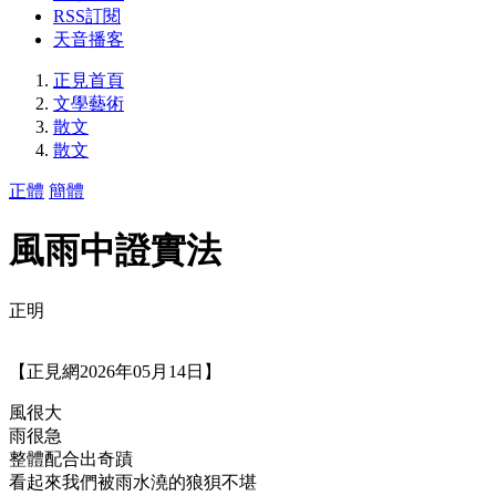
RSS訂閱
天音播客
正見首頁
文學藝術
散文
散文
正體
簡體
風雨中證實法
正明
【正見網2026年05月14日】
風很大
雨很急
整體配合出奇蹟
看起來我們被雨水澆的狼狽不堪