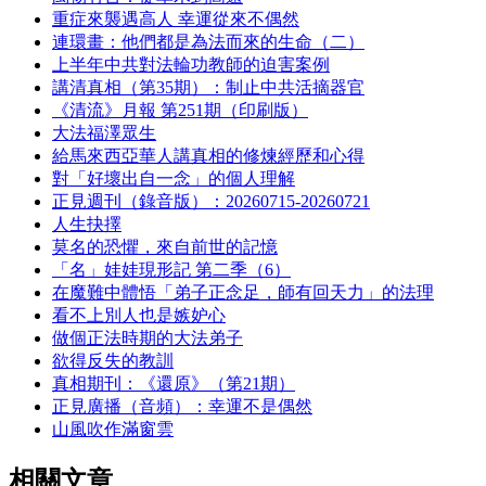
重症來襲遇高人 幸運從來不偶然
連環畫：他們都是為法而來的生命（二）
上半年中共對法輪功教師的迫害案例
講清真相（第35期）：制止中共活摘器官
《清流》月報 第251期（印刷版）
大法福澤眾生
給馬來西亞華人講真相的修煉經歷和心得
對「好壞出自一念」的個人理解
正見週刊（錄音版）：20260715-20260721
人生抉擇
莫名的恐懼，來自前世的記憶
「名」娃娃現形記 第二季（6）
在魔難中體悟「弟子正念足，師有回天力」的法理
看不上別人也是嫉妒心
做個正法時期的大法弟子
欲得反失的教訓
真相期刊：《還原》（第21期）
正見廣播（音頻）：幸運不是偶然
山風吹作滿窗雲
相關文章