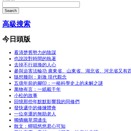
Search
高級搜索
今日頭版
看清楚舊勢力的陰謀
也說說對時間的執著
去掉不行就換的人心
參與迫害法輪功 廣東省、山東省、湖北省、河北省又有
隨想幾則：刺激 現代觀念
五億年前的腳印：一樁科學史上的未解之謎
萬物有言：一紙載千年
小松的故事
回憶那些年默默影響我的同修們
發快遞中的修煉體會
一位幸運的無助老人
獨憐幽草澗邊生
散文：蟬唱悠悠君心可知