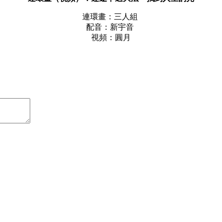
連環畫：三人組
配音：新宇音
視頻：圓月