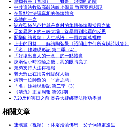
萬物有靈（音頻）：「獅畫」治病的奇蹟
中共違法收監高齡法輪功學員 致死案例頻現
在景點洪法講真相的修煉體會
為他的一念
記在聖塔芭芭拉與丹麥村的集體修煉與採風之旅
天象異常下的三峽大壩：從暴雨到地震的反思
配樂朗讀視頻：人生感悟：一雨吹銷萬裡塵
上士的回答——解讀陶弘景《詔問山中何所有賦詩以答》
「名」娃娃現形記 第二季（4）
「好壞出自人的一念」的一點體會
煉兩個小時抱輪之後，我的眼睛亮了
弟弟支持大法得福報
老天爺正在用災難提醒人類
清朝一位師爺的「平庸之惡」
「名」娃娃現形記 第二季（3）
《清流》正見周報 第951期
7.20反迫害日之前 長春大肆綁架法輪功學員
相關文章
連環畫（視頻）：沐浴浩蕩佛恩 父子倆絕處逢生