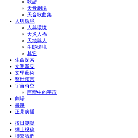
歌譜
天音劇場
天音歌曲集
人與環境
人與環境
天災人禍
天地與人
生態環境
其它
生命探索
文明新見
文學藝術
警世預言
宇宙時空
巨變中的宇宙
劇場
書籍
正見廣播
按日瀏覽
網上投稿
聯繫我們