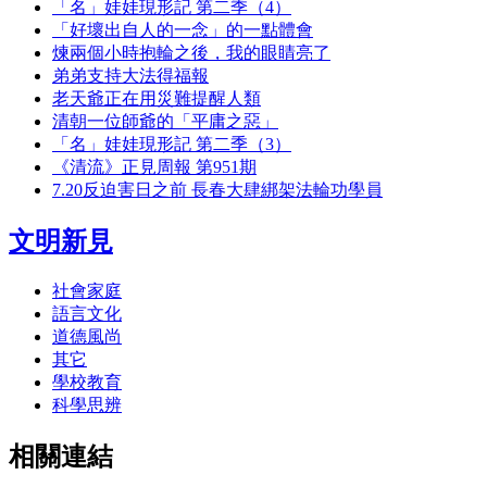
「名」娃娃現形記 第二季（4）
「好壞出自人的一念」的一點體會
煉兩個小時抱輪之後，我的眼睛亮了
弟弟支持大法得福報
老天爺正在用災難提醒人類
清朝一位師爺的「平庸之惡」
「名」娃娃現形記 第二季（3）
《清流》正見周報 第951期
7.20反迫害日之前 長春大肆綁架法輪功學員
文明新見
社會家庭
語言文化
道德風尚
其它
學校教育
科學思辨
相關連結