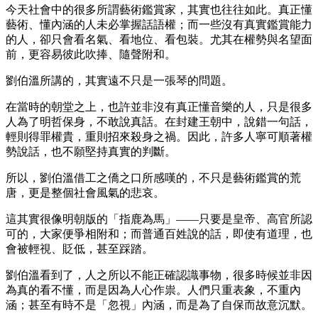
今天社會中的很多所謂藝術鑑賞家，其實也往往如此。真正懂
藝術、懂內涵的人未必掌握話語權；而一些沒有真實鑑賞能力
的人，卻只會看名氣、看地位、看包裝。尤其在權勢與名望面
前，更容易彼此吹捧、隨聲附和。
劉伯溫所講的，其實遠不只是一張琴的問題。
在當時的朝堂之上，也許並非沒有真正懂音樂的人，只是很多
人為了明哲保身，不敢說真話。在封建王朝中，說錯一句話，
輕則得罪權貴，重則招來殺身之禍。因此，許多人寧可順著權
勢說話，也不願堅持真實的判斷。
所以，劉伯溫借工之僑之口所感嘆的，不只是藝術鑑賞的荒
唐，更是整個社會風氣的悲哀。
這其實很像明朝版的「指鹿為馬」——只要是皇帝、高官所認
可的，大家便爭相附和；而普通百姓說的話，即使有道理，也
會被輕視、貶低，甚至踩踏。
劉伯溫看到了，人之所以不能正確認識事物，很多時候並非因
為真的看不懂，而是因為人心作祟。人們只重表象，不重內
涵；甚至有時不是「忽視」內涵，而是為了自保而故意沉默。