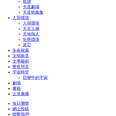
歌譜
天音劇場
天音歌曲集
人與環境
人與環境
天災人禍
天地與人
生態環境
其它
生命探索
文明新見
文學藝術
警世預言
宇宙時空
巨變中的宇宙
劇場
書籍
正見廣播
按日瀏覽
網上投稿
聯繫我們