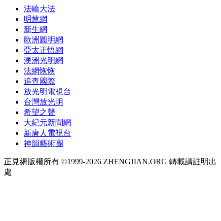
法輪大法
明慧網
新生網
歐洲圓明網
亞太正悟網
澳洲光明網
法網恢恢
追查國際
放光明電視台
台灣放光明
希望之聲
大紀元新聞網
新唐人電視台
神韻藝術團
正見網版權所有 ©1999-2026 ZHENGJIAN.ORG 轉載請註明出
處