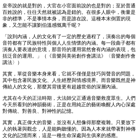
皇帝說的就是對的，大官在小官面前說的也是對的；至於普通
百姓說的，往往天然就被認為是錯的。在很多人眼中，衡量是
非的標準，不是事情本身，而是誰在說。這種本末倒置的現
象，又怎能不讓劉伯溫感慨萬千呢？
「說到內涵，人的文化有了一定的歷史過程了，演奏出的每個
音符都有了民族特性與個人人生情懷的內涵。每一段曲子都有
演奏人要表達的意境，那音符的運用當然會有內涵的表現，包
括泛音的運用。」（《音樂與美術創作會講法》〈音樂創作會
講法〉）
其實，單從音樂本身來看，它就不僅僅是技巧與聲音的問題，
其中包含著民族文化、人生經歷與情感境界。而音樂既然是神
傳給人的文化，那麼其背後更有超越世俗的深層內涵。
尤其在今天的正法時期，大法師父正通過音樂救度眾生。人們
今天所看到的神韻藝術，正是在用純正的藝術喚醒人內心深處
對傳統、對善良、對神性的記憶。
其實，真正偉大的音樂，並沒有人想像得那麼複雜。只要放下
人的執著與觀念，人是能夠聽懂的。因為人本來就帶著對神傳
文化的記憶而來，這是一種生命深處與生俱來的感應。