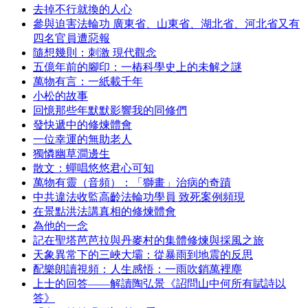
去掉不行就換的人心
參與迫害法輪功 廣東省、山東省、湖北省、河北省又有
四名官員遭惡報
隨想幾則：刺激 現代觀念
五億年前的腳印：一樁科學史上的未解之謎
萬物有言：一紙載千年
小松的故事
回憶那些年默默影響我的同修們
發快遞中的修煉體會
一位幸運的無助老人
獨憐幽草澗邊生
散文：蟬唱悠悠君心可知
萬物有靈（音頻）：「獅畫」治病的奇蹟
中共違法收監高齡法輪功學員 致死案例頻現
在景點洪法講真相的修煉體會
為他的一念
記在聖塔芭芭拉與丹麥村的集體修煉與採風之旅
天象異常下的三峽大壩：從暴雨到地震的反思
配樂朗讀視頻：人生感悟：一雨吹銷萬裡塵
上士的回答——解讀陶弘景《詔問山中何所有賦詩以
答》