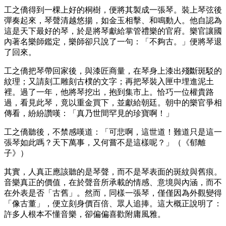
工之僑得到一棵上好的桐樹，便將其製成一張琴。裝上琴弦後
彈奏起來，琴聲清越悠揚，如金玉相擊、和鳴動人。他自認為
這是天下最好的琴，於是將琴獻給掌管禮樂的官府。樂官讓國
內著名樂師鑑定，樂師卻只說了一句：「不夠古。」便將琴退
了回來。
工之僑把琴帶回家後，與漆匠商量，在琴身上漆出殘斷斑駁的
紋理；又請刻工雕刻古樸的文字；再把琴裝入匣中埋進泥土
裡。過了一年，他將琴挖出，抱到集市上。恰巧一位權貴路
過，看見此琴，竟以重金買下，並獻給朝廷。朝中的樂官爭相
傳看，紛紛讚嘆：「真乃世間罕見的珍寶啊！」
工之僑聽後，不禁感嘆道：「可悲啊，這世道！難道只是這一
張琴如此嗎？天下萬事，又何嘗不是這樣呢？」（《郁離
子》）
其實，人真正應該聽的是琴聲，而不是琴表面的斑紋與舊痕。
音樂真正的價值，在於聲音所承載的情感、意境與內涵，而不
在外表是否「古舊」。然而，同樣一張琴，僅僅因為外觀變得
「像古董」，便立刻身價百倍、眾人追捧。這大概正說明了：
許多人根本不懂音樂，卻偏偏喜歡附庸風雅。