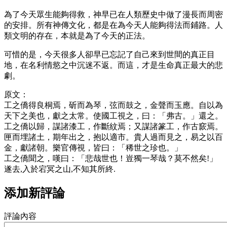
為了今天眾生能夠得救，神早已在人類歷史中做了漫長而周密
的安排。所有神傳文化，都是在為今天人能夠得法而鋪路。人
類文明的存在，本就是為了今天的正法。
可惜的是，今天很多人卻早已忘記了自己來到世間的真正目
地，在名利情慾之中沉迷不返。而這，才是生命真正最大的悲
劇。
原文：
工之僑得良桐焉，斫而為琴，弦而鼓之，金聲而玉應。自以為
天下之美也，獻之太常。使國工視之，曰：「弗古。」還之。
工之僑以歸，謀諸漆工，作斷紋焉；又謀諸篆工，作古窾焉。
匣而埋諸土，期年出之，抱以適市。貴人過而見之，易之以百
金，獻諸朝。樂官傳視，皆曰：「稀世之珍也。」
工之僑聞之，嘆曰：「悲哉世也！豈獨一琴哉？莫不然矣!」
遂去,入於宕冥之山,不知其所終.
添加新評論
評論內容