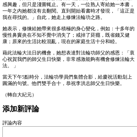
感興趣，但只是淺嘗輒止。有一天，一位熟人寄給她一本書，
一年之內她都沒有去翻閱。直到開始看書時才發現，「這正是
我在尋找的。」自此，她走上修煉法輪功之路。
她表示，修煉給她帶來很多積極的身心變化，例如：十多年的
慢性鼻竇炎在不知不覺中消失了；戒掉了菸癮，既省錢又健
康；原來的生活比較混亂，現在的家庭生活十分和睦。
藉此法輪大法日的機會，她想表達對法輪功師父的感恩：「衷
心祝賀我們的師父生日快樂，非常感激能夠有機會修煉法輪大
法。 」
當天下午5點時分，法輪功學員們集體合影，給慶祝活動划上
圓滿的句號。他們雙手合十，恭祝李洪志師父生日快樂。
（轉自大紀元）
添加新評論
評論內容