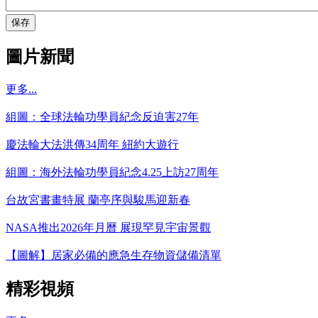
保存
圖片新聞
更多...
組圖：全球法輪功學員紀念反迫害27年
慶法輪大法洪傳34周年 紐約大遊行
組圖：海外法輪功學員紀念4.25上訪27周年
台故宮書畫特展 蘭亭序與駿馬迎新春
NASA推出2026年月曆 展現罕見宇宙景觀
【圖解】居家必備的應急生存物資儲備清單
精彩視頻