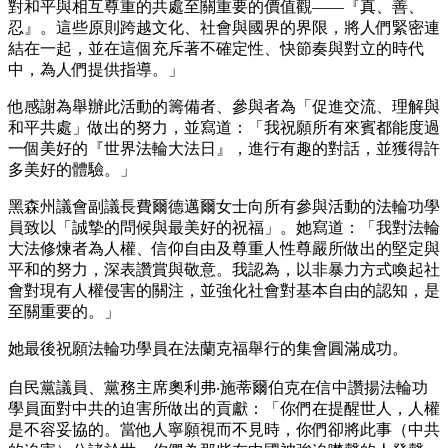
對和平與相互尊重的共處至關重要的價值觀——『真、善、
忍』。這些原則跨越文化、社會與國界的界限，將人們緊密連
結在一起，並在這個充斥著不確定性、快節奏與對立的時代
中，為人們提供指導。」
他感謝為舉辦此活動的籌備者、參與者為「促進交流、理解與
和平共處」做出的努力，並寫道：「我祝願所有來賓都能度過
一個美好的『世界法輪大法日』，進行有趣的對話，並獲得許
多美好的體驗。」
黑森州議會副議長費爾德邁爾女士向所有參與活動的法輪功學
員致以「誠摯的問候與最美好的祝福」。她寫道：「我對法輪
大法修煉者為人權、信仰自由及尊重人性尊嚴所做出的堅定與
平和的努力，深表讚賞與敬意。我認為，以非暴力方式喚起社
會對現有人權侵害的關注，並強化社會對基本自由的認知，是
至關重要的。」
她最後祝願法輪功學員在法蘭克福舉行的集會圓滿成功。
自民黨議員、黨務主席奧利弗‧施蒂爾伯克在信中讚揚法輪功
學員面對中共的迫害所做出的貢獻：「你們在提醒世人，人權
是不容妥協的。當他人寧願視而不見時，你們卻將此事（中共