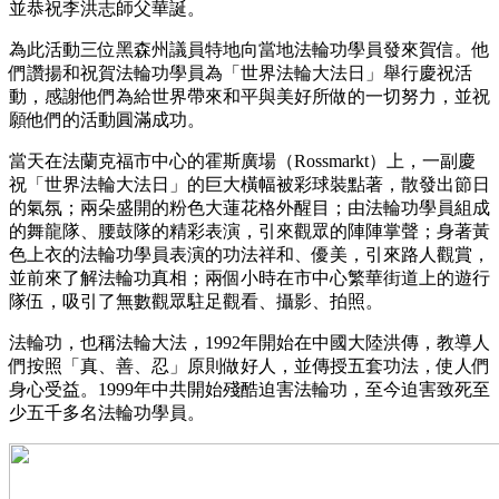
並恭祝李洪志師父華誕。
為此活動三位黑森州議員特地向當地法輪功學員發來賀信。他
們讚揚和祝賀法輪功學員為「世界法輪大法日」舉行慶祝活
動，感謝他們為給世界帶來和平與美好所做的一切努力，並祝
願他們的活動圓滿成功。
當天在法蘭克福市中心的霍斯廣場（Rossmarkt）上，一副慶
祝「世界法輪大法日」的巨大橫幅被彩球裝點著，散發出節日
的氣氛；兩朵盛開的粉色大蓮花格外醒目；由法輪功學員組成
的舞龍隊、腰鼓隊的精彩表演，引來觀眾的陣陣掌聲；身著黃
色上衣的法輪功學員表演的功法祥和、優美，引來路人觀賞，
並前來了解法輪功真相；兩個小時在市中心繁華街道上的遊行
隊伍，吸引了無數觀眾駐足觀看、攝影、拍照。
法輪功，也稱法輪大法，1992年開始在中國大陸洪傳，教導人
們按照「真、善、忍」原則做好人，並傳授五套功法，使人們
身心受益。1999年中共開始殘酷迫害法輪功，至今迫害致死至
少五千多名法輪功學員。