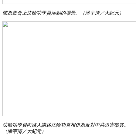
圖為集會上法輪功學員活動的場景。（潘宇清／大紀元）
法輪功學員向路人講述法輪功真相併為反對中共迫害徵簽。
（潘宇清／大紀元）