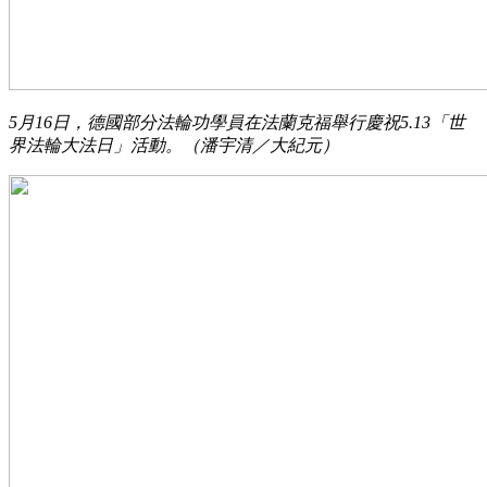
5月16日，德國部分法輪功學員在法蘭克福舉行慶祝5.13「世
界法輪大法日」活動。（潘宇清／大紀元）