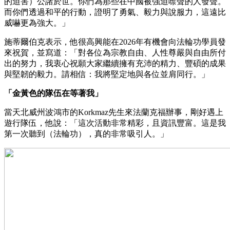
的迫害）公諸於世。你們為那些在中國被強迫噤聲的人發聲。
而你們透過和平的行動，證明了勇氣、毅力與說服力，這遠比
威嚇更為強大。」
施蒂爾伯克表示，他很高興能在2026年有機會向法輪功學員發
來祝賀，並寫道：「對各位為宗教自由、人性尊嚴與自由所付
出的努力，我衷心祝願大家繼續擁有充沛的精力、豐碩的成果
與堅韌的毅力。請相信：我將堅定地與各位並肩同行。」
「金黃色的隊伍在等著我」
當天北威州波鴻市的Korkmaz先生來法蘭克福辦事，剛好遇上
遊行隊伍，他說：「這次活動非常精彩，且資訊豐富。這是我
第一次聽到（法輪功），真的非常吸引人。」