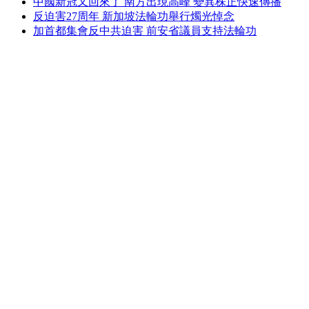
中國新冠又回來了 南方出現高峰 變異株正快速傳播
反迫害27周年 新加坡法輪功舉行燭光悼念
加首都集會反中共迫害 前安省議員支持法輪功