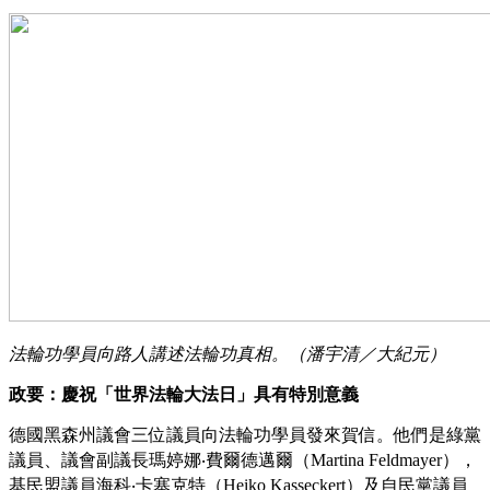
法輪功學員向路人講述法輪功真相。（潘宇清／大紀元）
政要：慶祝「世界法輪大法日」具有特別意義
德國黑森州議會三位議員向法輪功學員發來賀信。他們是綠黨
議員、議會副議長瑪婷娜‧費爾德邁爾（Martina Feldmayer），
基民盟議員海科‧卡塞克特（Heiko Kasseckert）及自民黨議員