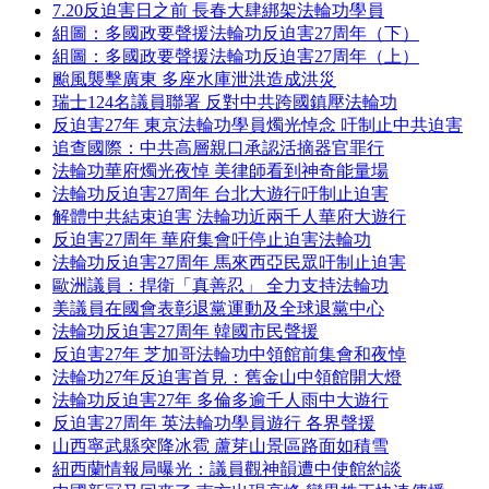
7.20反迫害日之前 長春大肆綁架法輪功學員
組圖：多國政要聲援法輪功反迫害27周年（下）
組圖：多國政要聲援法輪功反迫害27周年（上）
颱風襲擊廣東 多座水庫泄洪造成洪災
瑞士124名議員聯署 反對中共跨國鎮壓法輪功
反迫害27年 東京法輪功學員燭光悼念 吁制止中共迫害
追查國際：中共高層親口承認活摘器官罪行
法輪功華府燭光夜悼 美律師看到神奇能量場
法輪功反迫害27周年 台北大遊行吁制止迫害
解體中共結束迫害 法輪功近兩千人華府大遊行
反迫害27周年 華府集會吁停止迫害法輪功
法輪功反迫害27周年 馬來西亞民眾吁制止迫害
歐洲議員：捍衛「真善忍」 全力支持法輪功
美議員在國會表彰退黨運動及全球退黨中心
法輪功反迫害27周年 韓國市民聲援
反迫害27年 芝加哥法輪功中領館前集會和夜悼
法輪功27年反迫害首見：舊金山中領館開大燈
法輪功反迫害27年 多倫多逾千人雨中大遊行
反迫害27周年 英法輪功學員遊行 各界聲援
山西寧武縣突降冰雹 蘆芽山景區路面如積雪
紐西蘭情報局曝光：議員觀神韻遭中使館約談