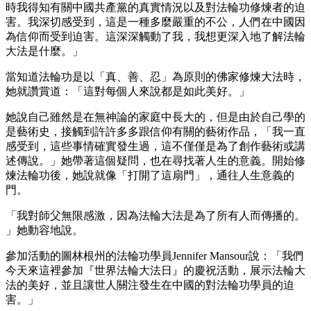
時我得知有關中國共產黨的真實情況以及對法輪功修煉者的迫
害。我深切感受到，這是一種多麼嚴重的不公，人們在中國因
為信仰而受到迫害。這深深觸動了我，我想更深入地了解法輪
大法是什麼。」
當知道法輪功是以「真、善、忍」為原則的佛家修煉大法時，
她就讚賞道：「這對每個人來說都是如此美好。」
她說自己雖然是在無神論的家庭中長大的，但是由於自己學的
是藝術史，接觸到許許多多跟信仰有關的藝術作品，「我一直
感受到，這些事情確實發生過，這不僅僅是為了創作藝術或講
述傳說。」她帶著這個疑問，也在尋找著人生的意義。開始修
煉法輪功後，她說就像「打開了這扇門」，通往人生意義的
門。
「我對師父無限感激，因為法輪大法是為了所有人而傳播的。
」她動容地說。
參加活動的圖林根州的法輪功學員Jennifer Mansour說：「我們
今天來這裡參加『世界法輪大法日』的慶祝活動，展示法輪大
法的美好，並且讓世人關注發生在中國的對法輪功學員的迫
害。」