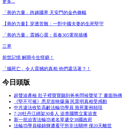
更多...
「善的力量」跨越國界 天安門的金色條幅
【善的力量】穿透苦難：一對中國夫妻的生死堅守
「善的力量」震撼心靈：長春305電視插播
三界
前世記憶 解開今生怪癖！
「腦死亡」令人震撼的真相 他們還活著？！
今日頭版
超聲波產檢 肚子裡寶寶聽到爸爸問候聲笑了 畫面熱傳
《堅不可摧》悉尼首映爆滿 民眾明真相受感動
中共違法收監高齡法輪功學員 致死案例頻現
7·20牡丹江綁架30多人 追查國際立案追查
新一批迫害法輪功者名單遞交38國政府
法輪功學員楊錦輝遭看守所非法關押 僅20天離世