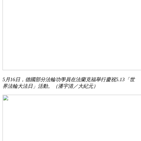
5月16日，德國部分法輪功學員在法蘭克福舉行慶祝5.13「世
界法輪大法日」活動。（潘宇清／大紀元）