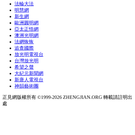
法輪大法
明慧網
新生網
歐洲圓明網
亞太正悟網
澳洲光明網
法網恢恢
追查國際
放光明電視台
台灣放光明
希望之聲
大紀元新聞網
新唐人電視台
神韻藝術團
正見網版權所有 ©1999-2026 ZHENGJIAN.ORG 轉載請註明出
處