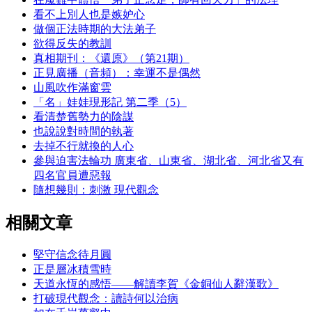
看不上別人也是嫉妒心
做個正法時期的大法弟子
欲得反失的教訓
真相期刊：《還原》（第21期）
正見廣播（音頻）：幸運不是偶然
山風吹作滿窗雲
「名」娃娃現形記 第二季（5）
看清楚舊勢力的陰謀
也說說對時間的執著
去掉不行就換的人心
參與迫害法輪功 廣東省、山東省、湖北省、河北省又有
四名官員遭惡報
隨想幾則：刺激 現代觀念
相關文章
堅守信念待月圓
正是層冰積雪時
天道永恆的感悟——解讀李賀《金銅仙人辭漢歌》
打破現代觀念：讀詩何以治病