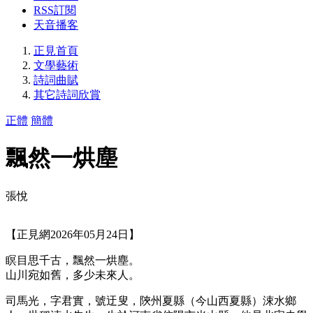
RSS訂閱
天音播客
正見首頁
文學藝術
詩詞曲賦
其它詩詞欣賞
正體
簡體
飄然一烘塵
張悅
【正見網2026年05月24日】
瞑目思千古，飄然一烘塵。
山川宛如舊，多少未來人。
司馬光，字君實，號迂叟，陝州夏縣（今山西夏縣）涑水鄉