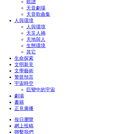
歌譜
天音劇場
天音歌曲集
人與環境
人與環境
天災人禍
天地與人
生態環境
其它
生命探索
文明新見
文學藝術
警世預言
宇宙時空
巨變中的宇宙
劇場
書籍
正見廣播
按日瀏覽
網上投稿
聯繫我們