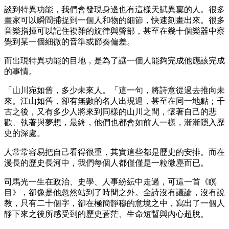
談到特異功能，我們會發現身邊也有這樣天賦異稟的人。很多
畫家可以瞬間捕捉到一個人和物的細節，快速刻畫出來。很多
音樂指揮可以記住複雜的旋律與聲部，甚至在幾十個樂器中察
覺到某一個細微的音準或節奏偏差。
而出現特異功能的目地，是為了讓一個人能夠完成他應該完成
的事情。
「山川宛如舊，多少未來人。「這一句，將詩意從過去推向未
來。江山如舊，卻有無數的名人出現過，甚至在同一地點；千
古之後，又有多少人將來到同樣的山川之間，懷著自己的悲
歡、執著與夢想，最終，他們也都會如前人一樣，漸漸隱入歷
史的深處。
人常常容易把自己看得很重，其實這些都是歷史的安排。而在
漫長的歷史長河中，我們每個人都僅僅是一粒微塵而已。
司馬光一生在政治、史學、人事紛紜中走過，可這一首《瞑
目》，卻像是他忽然站到了時間之外。全詩沒有議論，沒有說
教，只有二十個字，卻在極簡靜穆的意境之中，寫出了一個人
靜下來之後所感受到的歷史蒼茫、生命短暫與內心超脫。