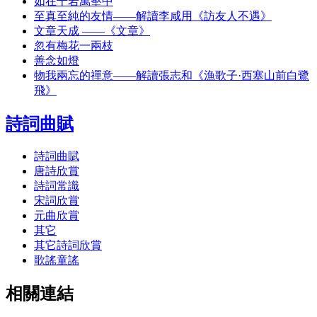
如在千岩萬壑中
至真至純的友情——解讀李咸用《訪友人不遇》
文章天成 ——《文章》
忽有梅花一兩枝
善念如燈
物我兩忘的禪意——解讀張志和《漁歌子·西塞山前白鷺
飛》
詩詞曲賦
詩詞曲賦
唐詩欣賞
詩詞常識
宋詞欣賞
元曲欣賞
其它
其它詩詞欣賞
歌謠童謠
相關連結