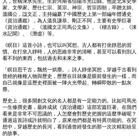
人，世稱涑水先生。生於河南省信陽市光山縣。他是北宋史學
家、文學家。歷仕仁宗、英宗、神宗、哲宗四朝，卒贈太師、
溫國公，諡文正，主持編纂了中國歷史上第一部編年體通史
《資治通鑑》，為人溫良謙恭、剛正不阿，主要有史學巨著
《資治通鑑》、《溫國文正司馬公文集》、《稽古錄》、《涑
水記聞》、《潛虛》等。
《瞑目》這首小詩，也可以叫冥想。古人都有打坐靜思的習
慣。在打坐入靜時，人的思維非常的清晰，甚至可以看到別人
看不到的東西，包括過去和未來之事。
「瞑目思千古，飄然一烘塵。」詩人靜坐冥想，穿越千古看到
曾經的種種人物與歷史，歷歷在目就像是眼前發生的一樣，而
自己就像是這歷史裡面被一陣火光帶起、轉瞬即散的一點灰
塵。
歷史上，很多開創文化的名人都是有一定能力的。比如司馬光
一生修撰史書，最終成就《資治通鑑》這部宏篇巨著。在我們
看來是非常不可思議的，人怎麼會對歷史把握的這麼準確呢？
通過這首詩或許就明白了，原來他們都是有特異功能的。在冥
想中，穿越歷史的長河，看到過曾經發生的那一次次精彩紛呈
的故事。