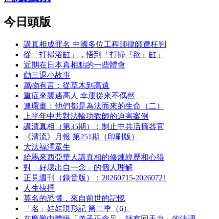
今日頭版
講真相成罪名 中國多位工程師律師遭枉判
從「打掃浴缸」，悟到「打掃『欲』缸」
近期在日本真相點的一些體會
勸三退小故事
萬物有言：從草木到高遠
重症來襲遇高人 幸運從來不偶然
連環畫：他們都是為法而來的生命（二）
上半年中共對法輪功教師的迫害案例
講清真相（第35期）：制止中共活摘器官
《清流》月報 第251期（印刷版）
大法福澤眾生
給馬來西亞華人講真相的修煉經歷和心得
對「好壞出自一念」的個人理解
正見週刊（錄音版）：20260715-20260721
人生抉擇
莫名的恐懼，來自前世的記憶
「名」娃娃現形記 第二季（6）
在魔難中體悟「弟子正念足，師有回天力」的法理