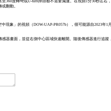
60度轉彎或U-turn掉頭都不需要減速。在視頻1分30秒左
轉或翻動。
現象」的視頻（DOW-UAP-PR057b），很可能源自202
傳感器畫面，並從右側中心區域快速離開。隨後傳感器進行追蹤