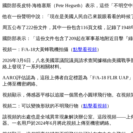
國防部長皮特‧海格塞斯（Pete Hegseth）表示，這些「
他在一份聲明中說：「現在是美國人民自己來親眼看看的時候
周五公布了222份文件，其中一份包含116頁文檔，記錄了19
國防部表示：「這份文件包含了209起在軍事基地附近目擊『
視頻一：F/A-18大黃蜂戰機拍攝（
點擊看視頻
）
2026年3月6日，八名美國眾議院議員請求查閱據稱由美國戰
絡上發現了一系列相關材料。
AARO評估認為，這段上傳者自定標題為「F/A-18 FLIR
上傳至機密網絡。
視頻顯示，傳感器平移以追蹤一個黑色小圓球飛行物。在視頻第
視頻二：可以變換形狀的不明飛行物（
點擊看視頻
）
該視頻的出處也是全域異常現象解決辦公室。這段視頻——上傳者自
器。一名用戶於2024年6月將此視頻上傳至機密網絡。