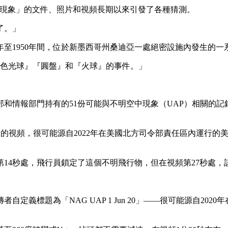
不明空中現象」的文件、照片和視頻長期以來引發了各種猜測。
了。」
48年至1950年間，位於新墨西哥州桑迪亞一處絕密設施內發生的
綠色光球』『圓盤』和『火球』的事件。」
爭部和情報部門持有的51份可能與不明空中現象（UAP）相關的
 UAP」的視頻，很可能源自2022年在美國北方司令部責任區內運行
14秒處，飛行員鎖定了這個不明飛行物，但在視頻第27秒處，
定義標題為「NAG UAP 1 Jun 20」——很可能源自20