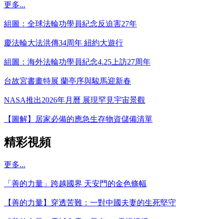
更多...
組圖：全球法輪功學員紀念反迫害27年
慶法輪大法洪傳34周年 紐約大遊行
組圖：海外法輪功學員紀念4.25上訪27周年
台故宮書畫特展 蘭亭序與駿馬迎新春
NASA推出2026年月曆 展現罕見宇宙景觀
【圖解】居家必備的應急生存物資儲備清單
精彩視頻
更多...
「善的力量」跨越國界 天安門的金色條幅
【善的力量】穿透苦難：一對中國夫妻的生死堅守