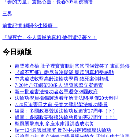
「善的力量」震撼心靈：長春305電視插播
三界
前世記憶 解開今生怪癖！
「腦死亡」令人震撼的真相 他們還活著？！
今日頭版
超聲波產檢 肚子裡寶寶聽到爸爸問候聲笑了 畫面熱傳
《堅不可摧》悉尼首映爆滿 民眾明真相受感動
中共違法收監高齡法輪功學員 致死案例頻現
7·20牡丹江綁架30多人 追查國際立案追查
新一批迫害法輪功者名單遞交38國政府
法輪功學員楊錦輝遭看守所非法關押 僅20天離世
7.20反迫害日之前 長春大肆綁架法輪功學員
組圖：多國政要聲援法輪功反迫害27周年（下）
組圖：多國政要聲援法輪功反迫害27周年（上）
颱風襲擊廣東 多座水庫泄洪造成洪災
瑞士124名議員聯署 反對中共跨國鎮壓法輪功
反迫害27年 東京法輪功學員燭光悼念 吁制止中共迫害