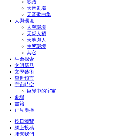
歌譜
天音劇場
天音歌曲集
人與環境
人與環境
天災人禍
天地與人
生態環境
其它
生命探索
文明新見
文學藝術
警世預言
宇宙時空
巨變中的宇宙
劇場
書籍
正見廣播
按日瀏覽
網上投稿
聯繫我們