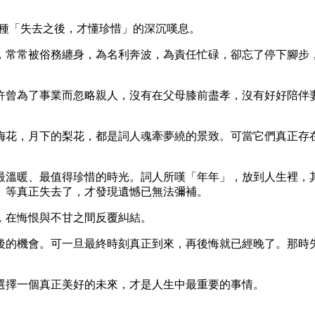
一種「失去之後，才懂珍惜」的深沉嘆息。
，常常被俗務纏身，為名利奔波，為責任忙碌，卻忘了停下腳步
許曾為了事業而忽略親人，沒有在父母膝前盡孝，沒有好好陪伴
梅花，月下的梨花，都是詞人魂牽夢繞的景致。可當它們真正存
最溫暖、最值得珍惜的時光。詞人所嘆「年年」，放到人生裡，
。等真正失去了，才發現遺憾已無法彌補。
，在悔恨與不甘之間反覆糾結。
後的機會。可一旦最終時刻真正到來，再後悔就已經晚了。那時
選擇一個真正美好的未來，才是人生中最重要的事情。