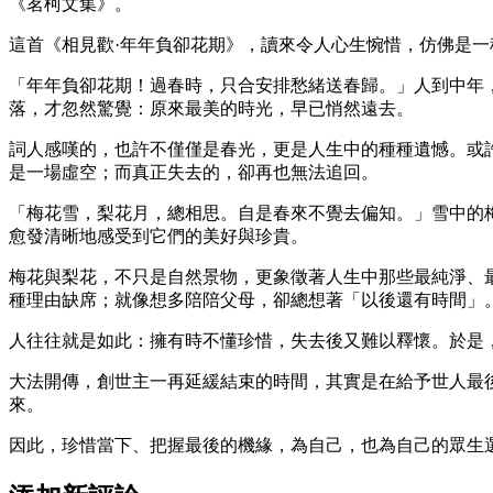
《茗柯文集》。
這首《相見歡·年年負卻花期》，讀來令人心生惋惜，仿佛是
「年年負卻花期！過春時，只合安排愁緒送春歸。」人到中年
落，才忽然驚覺：原來最美的時光，早已悄然遠去。
詞人感嘆的，也許不僅僅是春光，更是人生中的種種遺憾。或
是一場虛空；而真正失去的，卻再也無法追回。
「梅花雪，梨花月，總相思。自是春來不覺去偏知。」雪中的
愈發清晰地感受到它們的美好與珍貴。
梅花與梨花，不只是自然景物，更象徵著人生中那些最純淨、
種理由缺席；就像想多陪陪父母，卻總想著「以後還有時間」
人往往就是如此：擁有時不懂珍惜，失去後又難以釋懷。於是
大法開傳，創世主一再延緩結束的時間，其實是在給予世人最
來。
因此，珍惜當下、把握最後的機緣，為自己，也為自己的眾生