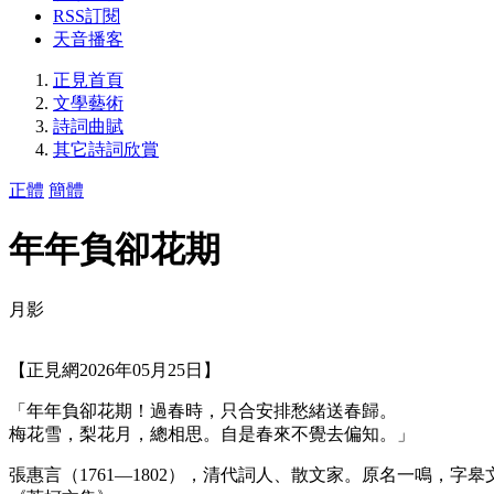
RSS訂閱
天音播客
正見首頁
文學藝術
詩詞曲賦
其它詩詞欣賞
正體
簡體
年年負卻花期
月影
【正見網2026年05月25日】
「年年負卻花期！過春時，只合安排愁緒送春歸。
梅花雪，梨花月，總相思。自是春來不覺去偏知。」
張惠言（1761—1802），清代詞人、散文家。原名一鳴