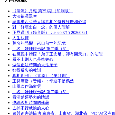
《清流》月報 第251期（印刷版）
大法福澤眾生
給馬來西亞華人講真相的修煉經歷和心得
對「好壞出自一念」的個人理解
正見週刊（錄音版）：20260715-20260721
人生抉擇
莫名的恐懼，來自前世的記憶
「名」娃娃現形記 第二季（6）
在魔難中體悟「弟子正念足，師有回天力」的法理
看不上別人也是嫉妒心
做個正法時期的大法弟子
欲得反失的教訓
真相期刊：《還原》（第21期）
正見廣播（音頻）：幸運不是偶然
山風吹作滿窗雲
「名」娃娃現形記 第二季（5）
看清楚舊勢力的陰謀
也說說對時間的執著
去掉不行就換的人心
參與迫害法輪功 廣東省、山東省、湖北省、河北省又有