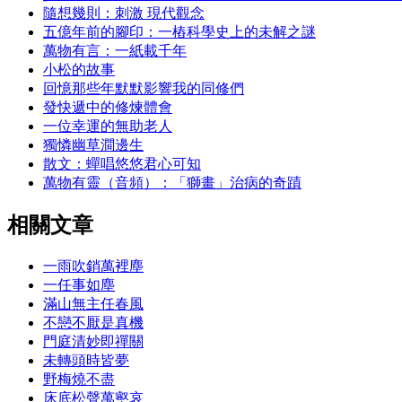
隨想幾則：刺激 現代觀念
五億年前的腳印：一樁科學史上的未解之謎
萬物有言：一紙載千年
小松的故事
回憶那些年默默影響我的同修們
發快遞中的修煉體會
一位幸運的無助老人
獨憐幽草澗邊生
散文：蟬唱悠悠君心可知
萬物有靈（音頻）：「獅畫」治病的奇蹟
相關文章
一雨吹銷萬裡塵
一任事如塵
滿山無主任春風
不戀不厭是真機
門庭清妙即禪關
未轉頭時皆夢
野梅燒不盡
床底松聲萬壑哀