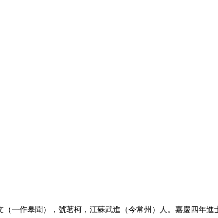
，字皋文（一作皋聞），號茗柯，江蘇武進（今常州）人。嘉慶四年