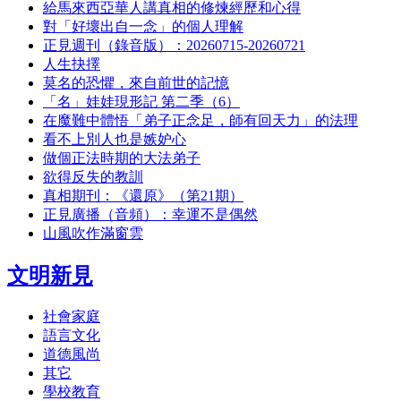
給馬來西亞華人講真相的修煉經歷和心得
對「好壞出自一念」的個人理解
正見週刊（錄音版）：20260715-20260721
人生抉擇
莫名的恐懼，來自前世的記憶
「名」娃娃現形記 第二季（6）
在魔難中體悟「弟子正念足，師有回天力」的法理
看不上別人也是嫉妒心
做個正法時期的大法弟子
欲得反失的教訓
真相期刊：《還原》（第21期）
正見廣播（音頻）：幸運不是偶然
山風吹作滿窗雲
文明新見
社會家庭
語言文化
道德風尚
其它
學校教育