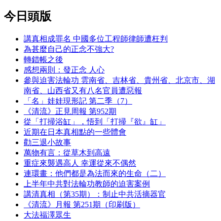
今日頭版
講真相成罪名 中國多位工程師律師遭枉判
為甚麼自己的正念不強大?
轉錯帳之後
感想兩則：發正念 人心
參與迫害法輪功 雲南省、吉林省、貴州省、北京市、湖
南省、山西省又有八名官員遭惡報
「名」娃娃現形記 第二季（7）
《清流》正見周報 第952期
從「打掃浴缸」，悟到「打掃『欲』缸」
近期在日本真相點的一些體會
勸三退小故事
萬物有言：從草木到高遠
重症來襲遇高人 幸運從來不偶然
連環畫：他們都是為法而來的生命（二）
上半年中共對法輪功教師的迫害案例
講清真相（第35期）：制止中共活摘器官
《清流》月報 第251期（印刷版）
大法福澤眾生