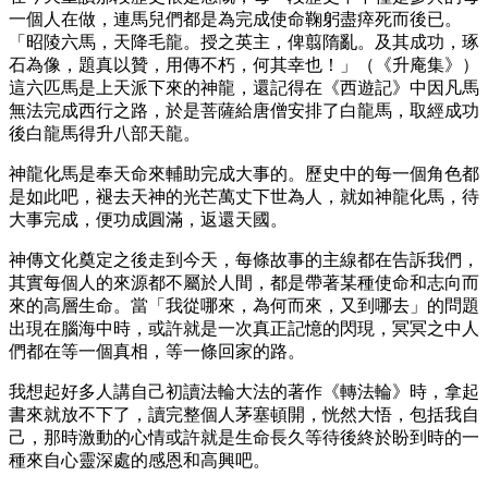
一個人在做，連馬兒們都是為完成使命鞠躬盡瘁死而後已。
「昭陵六馬，天降毛龍。授之英主，俾翦隋亂。及其成功，琢
石為像，題真以贊，用傳不朽，何其幸也！」（《升庵集》）
這六匹馬是上天派下來的神龍，還記得在《西遊記》中因凡馬
無法完成西行之路，於是菩薩給唐僧安排了白龍馬，取經成功
後白龍馬得升八部天龍。
神龍化馬是奉天命來輔助完成大事的。歷史中的每一個角色都
是如此吧，褪去天神的光芒萬丈下世為人，就如神龍化馬，待
大事完成，便功成圓滿，返還天國。
神傳文化奠定之後走到今天，每條故事的主線都在告訴我們，
其實每個人的來源都不屬於人間，都是帶著某種使命和志向而
來的高層生命。當「我從哪來，為何而來，又到哪去」的問題
出現在腦海中時，或許就是一次真正記憶的閃現，冥冥之中人
們都在等一個真相，等一條回家的路。
我想起好多人講自己初讀法輪大法的著作《轉法輪》時，拿起
書來就放不下了，讀完整個人茅塞頓開，恍然大悟，包括我自
己，那時激動的心情或許就是生命長久等待後終於盼到時的一
種來自心靈深處的感恩和高興吧。