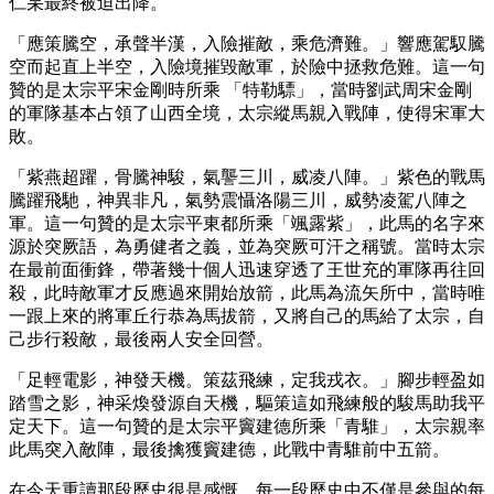
仁杲最終被迫出降。
「應策騰空，承聲半漢，入險摧敵，乘危濟難。」響應駕馭騰
空而起直上半空，入險境摧毀敵軍，於險中拯救危難。這一句
贊的是太宗平宋金剛時所乘 「特勒驃」，當時劉武周宋金剛
的軍隊基本占領了山西全境，太宗縱馬親入戰陣，使得宋軍大
敗。
「紫燕超躍，骨騰神駿，氣讋三川，威凌八陣。」紫色的戰馬
騰躍飛馳，神異非凡，氣勢震懾洛陽三川，威勢凌駕八陣之
軍。這一句贊的是太宗平東都所乘「颯露紫」，此馬的名字來
源於突厥語，為勇健者之義，並為突厥可汗之稱號。當時太宗
在最前面衝鋒，帶著幾十個人迅速穿透了王世充的軍隊再往回
殺，此時敵軍才反應過來開始放箭，此馬為流矢所中，當時唯
一跟上來的將軍丘行恭為馬拔箭，又將自己的馬給了太宗，自
己步行殺敵，最後兩人安全回營。
「足輕電影，神發天機。策茲飛練，定我戎衣。」腳步輕盈如
踏雪之影，神采煥發源自天機，驅策這如飛練般的駿馬助我平
定天下。這一句贊的是太宗平竇建德所乘「青騅」，太宗親率
此馬突入敵陣，最後擒獲竇建德，此戰中青騅前中五箭。
在今天重讀那段歷史很是感慨，每一段歷史中不僅是參與的每