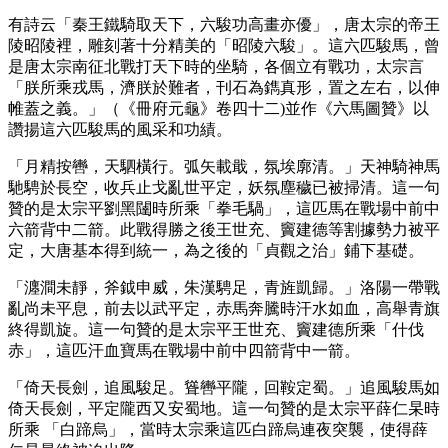
有詩云「秦王鐵騎取天下，六駿功高畫亦優」，唐太宗的帝王
陵昭陵裡，雕刻著十分精美的「昭陵六駿」。這六匹駿馬，曾
是唐太宗南征北戰打天下時的坐騎，各個立有戰功，太宗言
「朕所乘戎馬，濟朕於難者，刊石為鐫真形，置之左右，以伸
帷蓋之義。」（《冊府元龜》卷四十二)並作《六馬圖贊》以
讚揚這六匹駿馬的風采和功績。
「月精按轡，天駟橫行。弧矢載戢，氛埃廓清。」天神騎神馬
馳騁於長空，收兵止戈亂世平定，妖氛塵穢已被掃清。這一句
贊的是太宗平劉黑闥時所乘「拳毛騧」，這匹馬在戰場中前中
六箭背中二箭。此戰得勝之後王世充、竇建德等割據勢力被平
定，大唐基本得到統一，為之後的「貞觀之治」鋪下基礎。
「瀍澗未靜，斧鉞申威，朱漢騁足，青旌凱歸。」洛陽一帶戰
亂尚未平息，前去以武平定，赤馬奔騰時汗水如血，高舉青旗
終得凱旋。這一句贊的是太宗平王世充、竇建德所乘「什伐
赤」，這匹汗血寶馬在戰場中前中四箭背中一箭。
「倚天長劍，追風駿足。聳轡平隴，回鞍定蜀。」追風駿馬如
倚天長劍，平定隴西又安蜀地。這一句贊的是太宗平薛仁杲時
所乘 「白蹄烏」，當時太宗乘這匹白蹄烏連夜突襲，使得薛