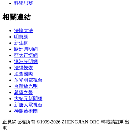
科學思辨
相關連結
法輪大法
明慧網
新生網
歐洲圓明網
亞太正悟網
澳洲光明網
法網恢恢
追查國際
放光明電視台
台灣放光明
希望之聲
大紀元新聞網
新唐人電視台
神韻藝術團
正見網版權所有 ©1999-2026 ZHENGJIAN.ORG 轉載請註明出
處