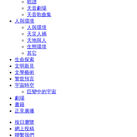
歌譜
天音劇場
天音歌曲集
人與環境
人與環境
天災人禍
天地與人
生態環境
其它
生命探索
文明新見
文學藝術
警世預言
宇宙時空
巨變中的宇宙
劇場
書籍
正見廣播
按日瀏覽
網上投稿
聯繫我們