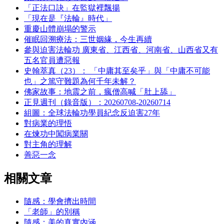
「正法口訣」在監獄裡飄揚
「現在是『法輪』時代」
重慶山體崩塌的警示
催眠回溯療法：三世姻緣，今生再續
參與迫害法輪功 廣東省、江西省、河南省、山西省又有
五名官員遭惡報
史翰萃真（23）： 「中庸其至矣乎」與「中庸不可能
也」之篤守難題為何千年未解？
佛家故事：地震之前，瘋僧高喊「肚上舔」
正見週刊（錄音版）：20260708-20260714
組圖：全球法輪功學員紀念反迫害27年
對病業的理悟
在煉功中闖病業關
對主角的理解
善惡一念
相關文章
隨感：學會擠出時間
「老師」的別稱
隨感：美的真實內涵