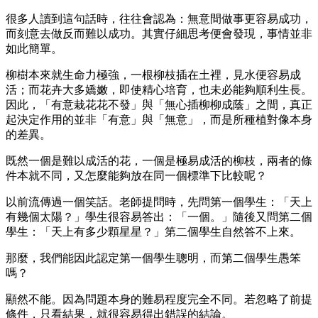
很多人讀到這句話時，往往會認為：無意間做事更容易成功，
而刻意去做反而難以成功。其實仔細思考便會發現，事情並非
如此簡單。
柳樹本來就生命力極強，一根柳枝插在土裡，見水便容易成
活；而花卉大多嬌嫩，即使精心培育，也未必能夠順利生長。
因此，「有意栽花花不發」與「無心插柳柳成蔭」之間，真正
起決定作用的並非「有意」與「無意」，而是所種植對像本身
的差異。
既然一個是難以成活的花，一個是極易成活的柳枝，兩者的條
件本就不同，又怎麼能夠放在同一個標準下比較呢？
以前流傳過一個笑話。老師提問時，先問第一個學生：「天上
有幾個太陽？」學生很容易答出：「一個。」隨後又問第二個
學生：「天上有多少顆星星？」第二個學生自然答不上來。
那麼，我們能因此認定第一個學生聰明，而第二個學生愚笨
嗎？
顯然不能。因為問題本身的難易程度完全不同。若忽略了前提
條件，只看結果，就很容易得出錯誤的結論。