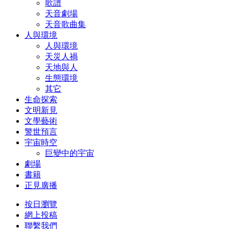
歌譜
天音劇場
天音歌曲集
人與環境
人與環境
天災人禍
天地與人
生態環境
其它
生命探索
文明新見
文學藝術
警世預言
宇宙時空
巨變中的宇宙
劇場
書籍
正見廣播
按日瀏覽
網上投稿
聯繫我們