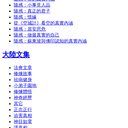
隨感：小事見人品
隨感：真正的君子
隨感：惜緣
從《空城計》看空的真實內涵
隨感：居安思危
隨感：做最真實的自己
隨感：蘇東坡與佛印認知的真實內涵
大陸文集
法會文章
修煉故事
祛病健身
小弟子園地
修煉體悟
神奇經歷
其它
正念正行
迫害真相
神目如電
講真相