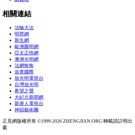
相關連結
法輪大法
明慧網
新生網
歐洲圓明網
亞太正悟網
澳洲光明網
法網恢恢
追查國際
放光明電視台
台灣放光明
希望之聲
大紀元新聞網
新唐人電視台
神韻藝術團
正見網版權所有 ©1999-2026 ZHENGJIAN.ORG 轉載請註明出
處