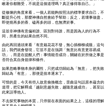
瞅著你都難受，不就是這個道理嗎？真正修得靠自己。」
從修煉的角度來看，一個人若能夠按照法的標準要求自己，不
斷提升心性，那麼神佛自然會給予幫助；反之，若壞事做盡，
即使燒再多的香、磕再多的頭，也無濟於事。
這並非神佛有意偏袒誰、區別對待誰，而是因為人的行為不
同，所產生的結果自然不同。
由此再回過頭來看「有意栽花花不發，無心插柳柳成蔭」這句
話，我們就會發現，它並不是在強調「無意比有意更容易成
功」，而是在提醒人們：事情能否成功，關鍵在於所做之事是
否符合其自身規律和條件。
如果忽略事物本身的屬性，只把成功歸結為「無意」，把失敗
歸結為「有意」，那便是捨本逐末了。
可惜的是，今天有些人故意偷換概念，歪曲這句話原本蘊含的
道理，把它解釋成「越刻意越失敗，越隨意越成功」，甚至以
此來誤導他人。
不去探究事物的本質，只停留在表面的結果之上，這樣的理解
豈不是令人惋惜嗎？