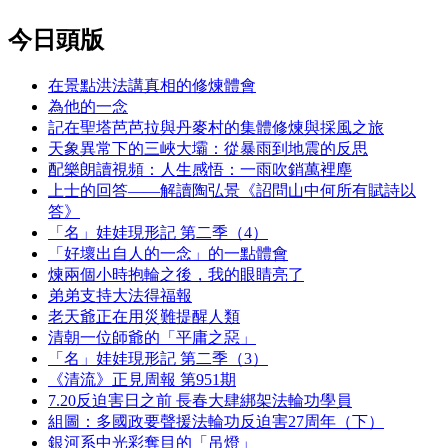
今日頭版
在景點洪法講真相的修煉體會
為他的一念
記在聖塔芭芭拉與丹麥村的集體修煉與採風之旅
天象異常下的三峽大壩：從暴雨到地震的反思
配樂朗讀視頻：人生感悟：一雨吹銷萬裡塵
上士的回答——解讀陶弘景《詔問山中何所有賦詩以
答》
「名」娃娃現形記 第二季（4）
「好壞出自人的一念」的一點體會
煉兩個小時抱輪之後，我的眼睛亮了
弟弟支持大法得福報
老天爺正在用災難提醒人類
清朝一位師爺的「平庸之惡」
「名」娃娃現形記 第二季（3）
《清流》正見周報 第951期
7.20反迫害日之前 長春大肆綁架法輪功學員
組圖：多國政要聲援法輪功反迫害27周年（下）
銀河系中光彩奪目的「吊燈」