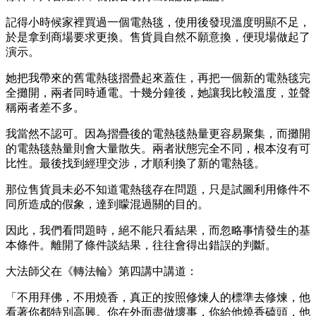
記得小時候家裡買過一個電熱毯，使用後發現溫度明顯不足，
於是拿到商場要求更換。售貨員自然不願意換，便現場做起了
演示。
她把我帶來的舊電熱毯摺疊起來蓋住，再把一個新的電熱毯完
全攤開，兩者同時通電。十幾分鐘後，她讓我比較溫度，並聲
稱兩者差不多。
我當然不認可。因為摺疊後的電熱毯熱量更容易聚集，而攤開
的電熱毯熱量則會大量散失。兩者狀態完全不同，根本沒有可
比性。最後找到經理交涉，才順利換了新的電熱毯。
那位售貨員未必不知道電熱毯存在問題，只是試圖利用條件不
同所造成的假象，達到矇混過關的目的。
因此，我們看問題時，絕不能只看結果，而忽略事情發生的基
本條件。離開了條件談結果，往往會得出錯誤的判斷。
大法師父在《轉法輪》第四講中講道：
「不用拜佛，不用燒香，真正的按照修煉人的標準去修煉，他
看著你都特別高興。你在外面盡做壞事，你給他燒香磕頭，他