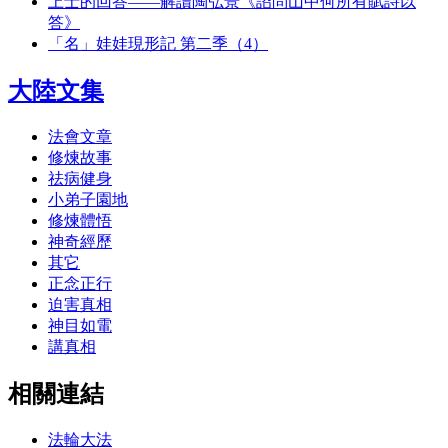
上士的回答——解讀陶弘景《詔問山中何所有賦詩以
答》
「名」娃娃現形記 第二季（4）
大陸文集
法會文章
修煉故事
祛病健身
小弟子園地
修煉體悟
神奇經歷
其它
正念正行
迫害真相
神目如電
講真相
相關連結
法輪大法