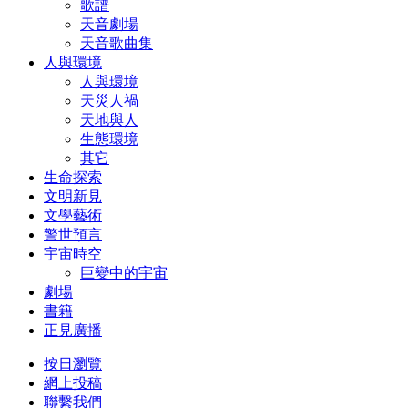
歌譜
天音劇場
天音歌曲集
人與環境
人與環境
天災人禍
天地與人
生態環境
其它
生命探索
文明新見
文學藝術
警世預言
宇宙時空
巨變中的宇宙
劇場
書籍
正見廣播
按日瀏覽
網上投稿
聯繫我們