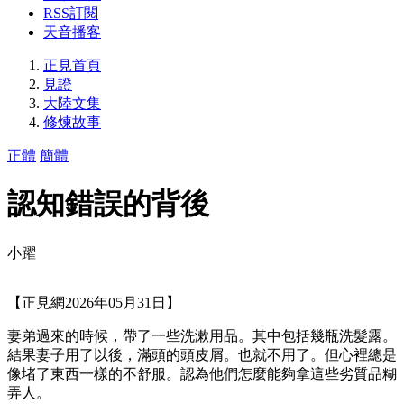
RSS訂閱
天音播客
正見首頁
見證
大陸文集
修煉故事
正體
簡體
認知錯誤的背後
小躍
【正見網2026年05月31日】
妻弟過來的時候，帶了一些洗漱用品。其中包括幾瓶洗髮露。
結果妻子用了以後，滿頭的頭皮屑。也就不用了。但心裡總是
像堵了東西一樣的不舒服。認為他們怎麼能夠拿這些劣質品糊
弄人。