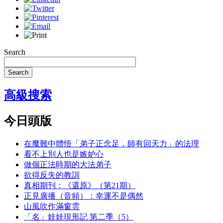
Search
Search
高級搜索
今日頭版
在魔難中體悟「弟子正念足，師有回天力」的法理
看不上別人也是嫉妒心
做個正法時期的大法弟子
欲得反失的教訓
真相期刊：《還原》（第21期）
正見廣播（音頻）：幸運不是偶然
山風吹作滿窗雲
「名」娃娃現形記 第二季（5）