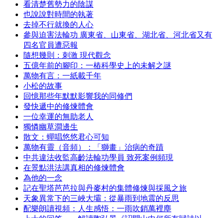
看清楚舊勢力的陰謀
也說說對時間的執著
去掉不行就換的人心
參與迫害法輪功 廣東省、山東省、湖北省、河北省又有
四名官員遭惡報
隨想幾則：刺激 現代觀念
五億年前的腳印：一樁科學史上的未解之謎
萬物有言：一紙載千年
小松的故事
回憶那些年默默影響我的同修們
發快遞中的修煉體會
一位幸運的無助老人
獨憐幽草澗邊生
散文：蟬唱悠悠君心可知
萬物有靈（音頻）：「獅畫」治病的奇蹟
中共違法收監高齡法輪功學員 致死案例頻現
在景點洪法講真相的修煉體會
為他的一念
記在聖塔芭芭拉與丹麥村的集體修煉與採風之旅
天象異常下的三峽大壩：從暴雨到地震的反思
配樂朗讀視頻：人生感悟：一雨吹銷萬裡塵