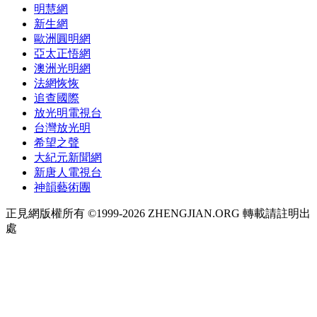
明慧網
新生網
歐洲圓明網
亞太正悟網
澳洲光明網
法網恢恢
追查國際
放光明電視台
台灣放光明
希望之聲
大紀元新聞網
新唐人電視台
神韻藝術團
正見網版權所有 ©1999-2026 ZHENGJIAN.ORG 轉載請註明出
處