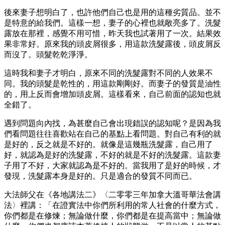
後來妻子想明白了，也許他們自己也是用的這種劣質品。並不
是特意的給我們。這樣一想，妻子的心裡也就敞亮多了。洗髮
露放在那裡，感覺不用可惜，昨天我也試著用了一次。結果效
果非常好。原來我的頭皮屑很多，用這款洗髮露後，頭皮屑反
而沒了。頭髮乾乾淨淨。
這時我和妻子才明白，原來不同的洗髮露對不同的人效果不
同。我的頭髮是乾性的，用這款剛剛好。而妻子的發質是油性
的，用上反而會增加頭皮屑。這樣看來，自己前面的認知也就
全錯了。
遇到問題向內找，為甚麼自己會出現錯誤的認知呢？是因為我
們看問題往往喜歡站在自己的基點上看問題。對自己有利的就
是好的，反之就是不好的。就像是這幾瓶洗髮露，自己用了
好，就認為是好的洗髮露，不好的就是不好的洗髮露。這款妻
子用了不好，大家就認為是不好的。當我用了是好的時候，才
發現，洗髮露本身是好的。只是適合的發質不同而已。
大法師父在《各地講法二》〈二零零三年加拿大溫哥華法會講
法〉裡講：「在證實法中你們所利用的常人社會的什麼方式，
你們都是在修煉；無論做什麼，你們都是在提高當中；無論做