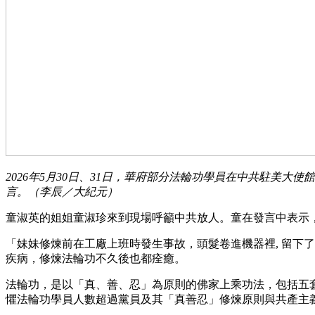
2026年5月30日、31日，華府部分法輪功學員在中共駐美
言。（李辰／大紀元）
童淑英的姐姐童淑珍來到現場呼籲中共放人。童在發言中表示，
「妹妹修煉前在工廠上班時發生事故，頭髮卷進機器裡, 留下
疾病，修煉法輪功不久後也都痊癒。
法輪功，是以「真、善、忍」為原則的佛家上乘功法，包括五套功
懼法輪功學員人數超過黨員及其「真善忍」修煉原則與共產主義