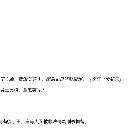
員王友梅、童淑英等人。圖為30日活動現場。（李辰／大紀元）
學員王友梅、童淑英等人。
天期滿後，王、童等人又被非法轉為刑事拘留。