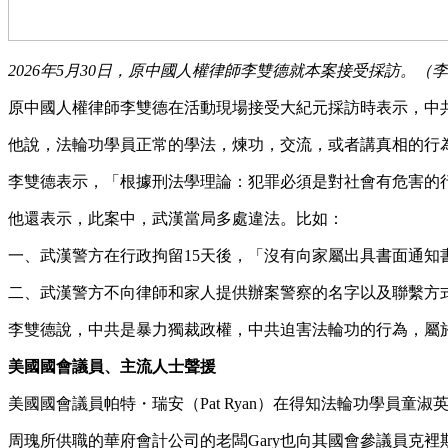
2026年5月30日，原中國人權律師李雙德就本案接受採訪。（
原中國人權律師李雙德在活動現場接受大紀元採訪時表示，中
他說，法輪功學員正常的學法，煉功，交流，或者講真相的行
李雙德表示，「根據刑法學理論：犯罪必須是對社會有危害的
他還表示，此案中，武漢當局多處違法。比如：
一、武漢警方在行政拘留15天後，「沒有向家屬出具書面通知
二、武漢警方不向律師和家人提供辦案警察的名字以及聯繫方
李雙德說，中共是暴力獨裁政權，中共迫害法輪功的行為，屬
美國國會議員、主流人士聲援
美國國會議員帕特・瑞安（Pat Ryan）在得知法輪功學員
周瑰所供職的華府會計公司的老闆Gary也向其國會參議員克裡斯・范