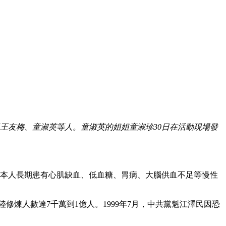
員王友梅、童淑英等人。童淑英的姐姐童淑珍30日在活動現場發
珍本人長期患有心肌缺血、低血糖、胃病、大腦供血不足等慢性
修煉人數達7千萬到1億人。1999年7月，中共黨魁江澤民因恐