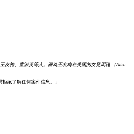
友梅、童淑英等人。圖為王友梅在美國的女兒周瑰 （Alisa
當局拒絕了解任何案件信息。」