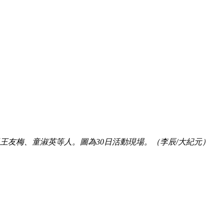
員王友梅、童淑英等人。圖為30日活動現場。（李辰/大紀元）