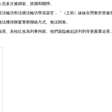
人也多次被綁架、抓捕和關押。
害法輪功和活摘法輪功學員器官，「（之前）妹妹在勞教所曾被
無法獲得辦案警察聯絡方式、無法閱卷。
淑英、吳桂紅改為刑事拘留。他們面臨被起訴判刑等更嚴重迫害