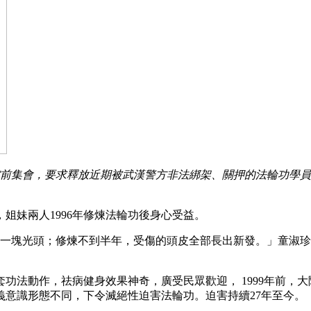
大使館前集會，要求釋放近期被武漢警方非法綁架、關押的法輪功學
姐妹兩人1996年修煉法輪功後身心受益。
了一塊光頭；修煉不到半年，受傷的頭皮全部長出新發。」童淑
法動作，祛病健身效果神奇，廣受民眾歡迎， 1999年前，大陸
意識形態不同，下令滅絕性迫害法輪功。迫害持續27年至今。