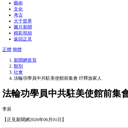
藝術
文化
考古
大千世界
圖片新聞
精彩視頻
返回正見
正體
簡體
新聞網首頁
類別
社會
法輪功學員中共駐美使館前集會 吁釋放家人
法輪功學員中共駐美使館前集會
李辰
【正見新聞網2026年06月01日】