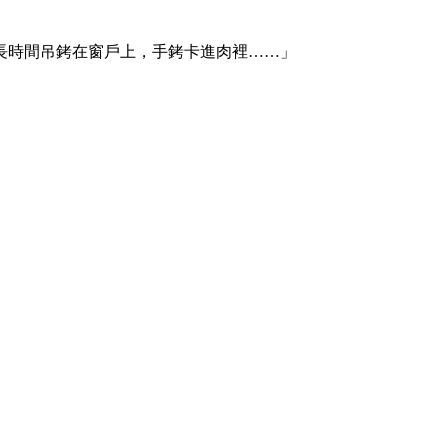
長時間吊銬在窗戶上，手銬卡進肉裡……」
。