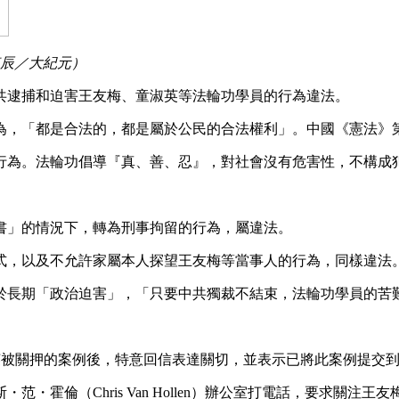
李辰／大紀元）
共逮捕和迫害王友梅、童淑英等法輪功學員的行為違法。
為，「都是合法的，都是屬於公民的合法權利」。中國《憲法》
行為。法輪功倡導『真、善、忍』，對社會沒有危害性，不構成
書」的情況下，轉為刑事拘留的行為，屬違法。
式，以及不允許家屬本人探望王友梅等當事人的行為，同樣違法
於長期「政治迫害」，「只要中共獨裁不結束，法輪功學員的苦
童淑英被關押的案例後，特意回信表達關切，並表示已將此案例提交
・霍倫（Chris Van Hollen）辦公室打電話，要求關注