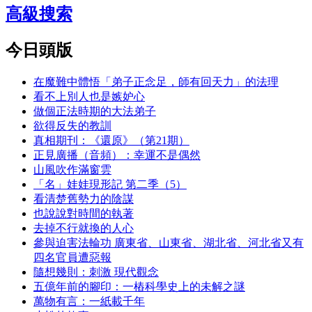
高級搜索
今日頭版
在魔難中體悟「弟子正念足，師有回天力」的法理
看不上別人也是嫉妒心
做個正法時期的大法弟子
欲得反失的教訓
真相期刊：《還原》（第21期）
正見廣播（音頻）：幸運不是偶然
山風吹作滿窗雲
「名」娃娃現形記 第二季（5）
看清楚舊勢力的陰謀
也說說對時間的執著
去掉不行就換的人心
參與迫害法輪功 廣東省、山東省、湖北省、河北省又有
四名官員遭惡報
隨想幾則：刺激 現代觀念
五億年前的腳印：一樁科學史上的未解之謎
萬物有言：一紙載千年