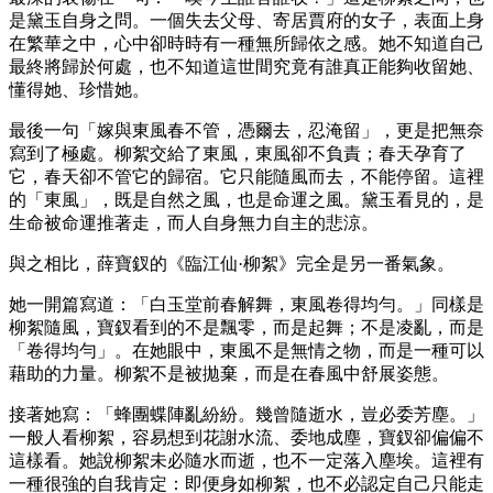
是黛玉自身之問。一個失去父母、寄居賈府的女子，表面上身
在繁華之中，心中卻時時有一種無所歸依之感。她不知道自己
最終將歸於何處，也不知道這世間究竟有誰真正能夠收留她、
懂得她、珍惜她。
最後一句「嫁與東風春不管，憑爾去，忍淹留」，更是把無奈
寫到了極處。柳絮交給了東風，東風卻不負責；春天孕育了
它，春天卻不管它的歸宿。它只能隨風而去，不能停留。這裡
的「東風」，既是自然之風，也是命運之風。黛玉看見的，是
生命被命運推著走，而人自身無力自主的悲涼。
與之相比，薛寶釵的《臨江仙·柳絮》完全是另一番氣象。
她一開篇寫道：「白玉堂前春解舞，東風卷得均勻。」同樣是
柳絮隨風，寶釵看到的不是飄零，而是起舞；不是凌亂，而是
「卷得均勻」。在她眼中，東風不是無情之物，而是一種可以
藉助的力量。柳絮不是被拋棄，而是在春風中舒展姿態。
接著她寫：「蜂團蝶陣亂紛紛。幾曾隨逝水，豈必委芳塵。」
一般人看柳絮，容易想到花謝水流、委地成塵，寶釵卻偏偏不
這樣看。她說柳絮未必隨水而逝，也不一定落入塵埃。這裡有
一種很強的自我肯定：即便身如柳絮，也不必認定自己只能走