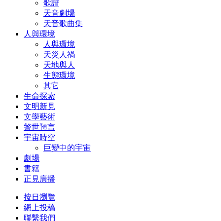
歌譜
天音劇場
天音歌曲集
人與環境
人與環境
天災人禍
天地與人
生態環境
其它
生命探索
文明新見
文學藝術
警世預言
宇宙時空
巨變中的宇宙
劇場
書籍
正見廣播
按日瀏覽
網上投稿
聯繫我們