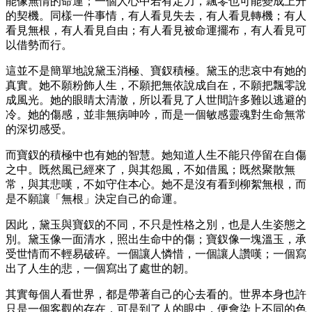
能像無情的命運；一個人心中若有定力，飄零也可能變成上升
的契機。同樣一件事情，有人看見失去，有人看見轉機；有人
看見無根，有人看見自由；有人看見被命運擺布，有人看見可
以借勢而行。
這並不是簡單地說黛玉消極、寶釵積極。黛玉的悲哀中有她的
真實。她不願粉飾人生，不願把無依說成自在，不願把飄零說
成風光。她的眼睛太清澈，所以看見了人世間許多難以逃避的
冷。她的傷感，並非無病呻吟，而是一個敏感靈魂對生命無常
的深切感受。
而寶釵的積極中也有她的智慧。她知道人生不能只停留在自傷
之中。既然風已經來了，與其怨風，不如借風；既然聚散無
常，與其悲嘆，不如守住本心。她不是沒有看到柳絮無根，而
是不願讓「無根」決定自己的命運。
因此，黛玉與寶釵的不同，不只是性格之別，也是人生姿態之
別。黛玉像一面清水，照出生命中的傷；寶釵像一塊溫玉，承
受世情而不輕易破碎。一個讓人憐惜，一個讓人讚嘆；一個寫
出了人生的悲，一個寫出了處世的韌。
其實每個人看世界，都是帶著自己的心去看的。世界本身也許
只是一個客觀的存在，可是到了人的眼中，便會染上不同的色