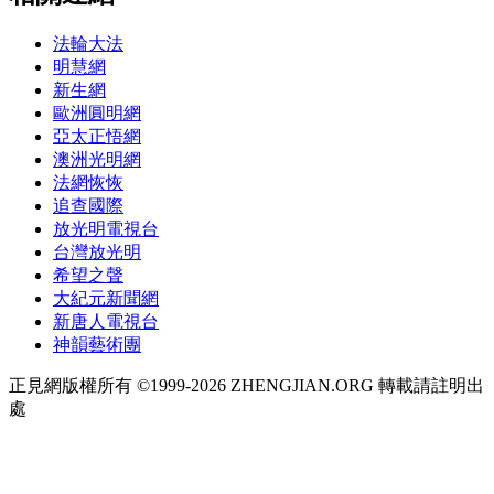
法輪大法
明慧網
新生網
歐洲圓明網
亞太正悟網
澳洲光明網
法網恢恢
追查國際
放光明電視台
台灣放光明
希望之聲
大紀元新聞網
新唐人電視台
神韻藝術團
正見網版權所有 ©1999-2026 ZHENGJIAN.ORG 轉載請註明出
處