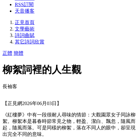
RSS訂閱
天音播客
正見首頁
文學藝術
詩詞曲賦
其它詩詞欣賞
正體
簡體
柳絮詞裡的人生觀
長袖客
【正見網2026年06月03日】
《紅樓夢》中有一段很耐人尋味的情節：大觀園眾女子同詠柳
絮。柳絮本是暮春時節常見之物，輕盈、潔白、飄忽，隨風而
起，隨風而落。可是同樣的柳絮，落在不同人的眼中，卻呈現
出完全不同的意味。