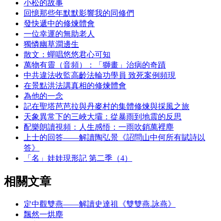
小松的故事
回憶那些年默默影響我的同修們
發快遞中的修煉體會
一位幸運的無助老人
獨憐幽草澗邊生
散文：蟬唱悠悠君心可知
萬物有靈（音頻）：「獅畫」治病的奇蹟
中共違法收監高齡法輪功學員 致死案例頻現
在景點洪法講真相的修煉體會
為他的一念
記在聖塔芭芭拉與丹麥村的集體修煉與採風之旅
天象異常下的三峽大壩：從暴雨到地震的反思
配樂朗讀視頻：人生感悟：一雨吹銷萬裡塵
上士的回答——解讀陶弘景《詔問山中何所有賦詩以
答》
「名」娃娃現形記 第二季（4）
相關文章
定中觀雙燕——解讀史達祖《雙雙燕.詠燕》
飄然一烘塵