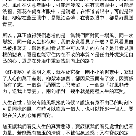
彩。風雨在失意者眼中，可能是淒涼，在有志者眼中，可能是
洗禮。落花在傷春者眼中，是消逝，在悟道者眼中，可能是歸
根。柳絮在黛玉眼中，是飄泊命薄，在寶釵眼中，卻是好風送
青雲。
所以，真正值得我們思考的是：當我們面對同一場風、同一次
變故、同一段人生起伏時，我們究竟看見了什麼？是只看見自
己被推著走，還是也能看見其中可以借力的方向？是只看見無
根的悲哀，還是也能守住內在不改的本質？是任由外境決定自
己的心，還是在外境中重新找到向上的路？
《紅樓夢》的高明之處，就在於它從一團小小的柳絮中，寫出
了人心的萬千差別。柳絮本無言，卻因黛玉而有了淚，因寶釵
而有了志。一個寫「憑爾去，忍淹留」，一個寫「好風頻借
力，送我上青雲」。兩句相對，幾乎就是兩種人生的寫照。
人生在世，誰沒有隨風飄搖的時候？誰沒有身不由己的時刻？
可是同樣的風，有時可以吹落一個人，也可以托起一個人。關
鍵在於人的心如何面對。
黛玉讓我們看見人生的真實悲涼，寶釵讓我們看見處世的從容
力量。若能既有黛玉的清醒，不被假象迷惑；又有寶釵的定