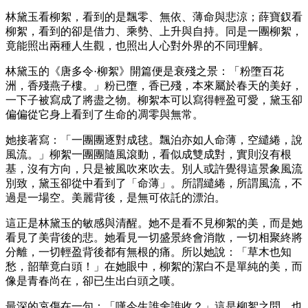
林黛玉看柳絮，看到的是飄零、無依、薄命與悲涼；薛寶釵看
柳絮，看到的卻是借力、乘勢、上升與自持。同是一團柳絮，
竟能照出兩種人生觀，也照出人心對外界的不同理解。
林黛玉的《唐多令·柳絮》開篇便是衰殘之景：「粉墮百花
洲，香殘燕子樓。」粉已墮，香已殘，本來屬於春天的美好，
一下子被寫成了將盡之物。柳絮本可以寫得輕盈可愛，黛玉卻
偏偏從它身上看到了生命的凋零與無常。
她接著寫：「一團團逐對成毬。飄泊亦如人命薄，空繾綣，說
風流。」柳絮一團團隨風滾動，看似成雙成對，實則沒有根
基，沒有方向，只是被風吹來吹去。別人或許覺得這景象風流
別致，黛玉卻從中看到了「命薄」。所謂繾綣，所謂風流，不
過是一場空。美麗背後，是無可依託的漂泊。
這正是林黛玉的敏感與清醒。她不是看不見柳絮的美，而是她
看見了美背後的悲。她看見一切盛景終會消散，一切相聚終將
分離，一切輕盈背後都有無根的痛。所以她說：「草木也知
愁，韶華竟白頭！」在她眼中，柳絮的潔白不是單純的美，而
像是青春尚在，卻已生出白頭之嘆。
最深的哀傷在一句：「嘆今生誰舍誰收？」這是柳絮之問，也