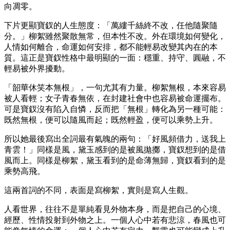
向凋零。
下片更顯寶釵的人生態度：「萬縷千絲終不改，任他隨聚隨
分。」柳絮雖然聚散無常，但本性不改。外在環境如何變化，
人情如何離合，命運如何安排，都不能輕易改變其內在的本
質。這正是寶釵性格中最明顯的一面：穩重、持守、圓融，不
輕易被外界擾動。
「韶華休笑本無根」，一句尤其有力量。柳絮無根，本來容易
被人看輕；女子青春無依，在封建社會中也容易被命運擺布。
可是寶釵沒有陷入自憐，反而把「無根」轉化為另一種可能：
既然無根，便可以隨風而起；既然輕盈，便可以乘勢上升。
所以她最後寫出全詞最有氣魄的兩句：「好風頻借力，送我上
青雲！」同樣是風，黛玉感到的是被風拋擲，寶釵想到的是借
風而上。同樣是柳絮，黛玉看到的是命薄無歸，寶釵看到的是
乘勢高飛。
這兩首詞的不同，表面是寫柳絮，實則是寫人生觀。
人看世界，往往不是單純看見外物本身，而是把自己的心境、
經歷、性情投射到外物之上。一個人心中若有悲涼，春風也可