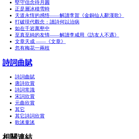
堅守信念待月圓
正是層冰積雪時
天道永恆的感悟——解讀李賀《金銅仙人辭漢歌》
打破現代觀念：讀詩何以治病
如在千岩萬壑中
至真至純的友情——解讀李咸用《訪友人不遇》
文章天成 ——《文章》
忽有梅花一兩枝
詩詞曲賦
詩詞曲賦
唐詩欣賞
詩詞常識
宋詞欣賞
元曲欣賞
其它
其它詩詞欣賞
歌謠童謠
相關連結