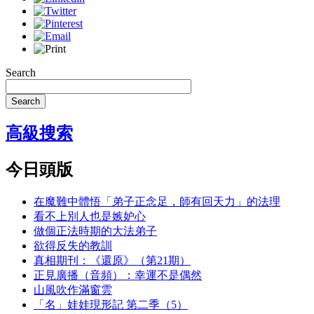
Search
Search
高級搜索
今日頭版
在魔難中體悟「弟子正念足，師有回天力」的法理
看不上別人也是嫉妒心
做個正法時期的大法弟子
欲得反失的教訓
真相期刊：《還原》（第21期）
正見廣播（音頻）：幸運不是偶然
山風吹作滿窗雲
「名」娃娃現形記 第二季（5）