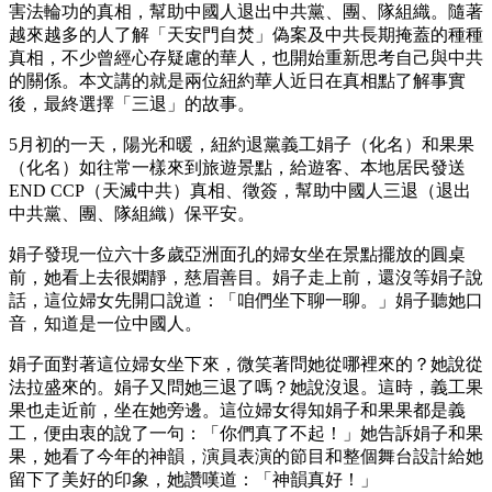
害法輪功的真相，幫助中國人退出中共黨、團、隊組織。隨著
越來越多的人了解「天安門自焚」偽案及中共長期掩蓋的種種
真相，不少曾經心存疑慮的華人，也開始重新思考自己與中共
的關係。本文講的就是兩位紐約華人近日在真相點了解事實
後，最終選擇「三退」的故事。
5月初的一天，陽光和暖，紐約退黨義工娟子（化名）和果果
（化名）如往常一樣來到旅遊景點，給遊客、本地居民發送
END CCP（天滅中共）真相、徵簽，幫助中國人三退（退出
中共黨、團、隊組織）保平安。
娟子發現一位六十多歲亞洲面孔的婦女坐在景點擺放的圓桌
前，她看上去很嫻靜，慈眉善目。娟子走上前，還沒等娟子說
話，這位婦女先開口說道：「咱們坐下聊一聊。」娟子聽她口
音，知道是一位中國人。
娟子面對著這位婦女坐下來，微笑著問她從哪裡來的？她說從
法拉盛來的。娟子又問她三退了嗎？她說沒退。這時，義工果
果也走近前，坐在她旁邊。這位婦女得知娟子和果果都是義
工，便由衷的說了一句：「你們真了不起！」她告訴娟子和果
果，她看了今年的神韻，演員表演的節目和整個舞台設計給她
留下了美好的印象，她讚嘆道：「神韻真好！」