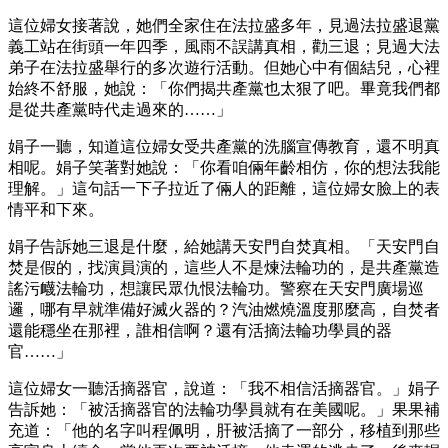
這位婦女接著說，她們全家住在法拉盛多年，見過法拉盛退黨
義工站在街頭一年四季，風雨不誤講真相，勸三退；見過大法
弟子在法拉盛舉行的多次遊行活動。但她心中有個結兒，心裡
始終不舒服，她說：「你們揭共產黨也太狠了吧。畢竟我們都
是從共產黨時代走過來的……」
娟子一聽，知道這位婦女受共產黨的洗腦宣傳教育，還不明真
相呢。娟子笑著對她說：「你看咱倆年齡相仿，你的想法我能
理解。」這句話一下子拉近了倆人的距離，這位婦女臉上的表
情平和下來。
娟子告訴她三退是什麼，給她講天安門自焚真相。「天安門自
焚是假的，找演員演的，這些人不是煉法輪功的，是共產黨造
謠污衊法輪功，想讓民眾仇恨法輪功。警察在天安門廣場巡
邏，哪有早就準備好滅火器的？汽油燃燒溫度那麼高，自焚者
還能穩坐在那裡，誰相信啊？還有活摘法輪功學員的器
官……」
這位婦女一聽活摘器官，說道：「我不相信活摘器官。」娟子
告訴她：「被活摘器官的法輪功學員就有在美國呢。」果果補
充道：「他的名字叫程佩明，肝被活摘了一部分，移植到那些