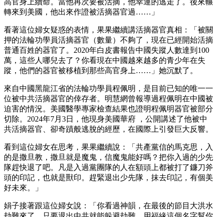
高官身上續命。當他再次要被活摘，他幸運的逃走了。後來輾
轉來到美國，他出來作證被活摘器官過……」
看著這位婦女疑惑的表情，果果繼續講活摘器官真相：「被關
押的法輪功學員活摘器官（數量）不夠了，現在已經開始活摘
普通百姓的器官了。2020年白皮書報告中國失蹤人數達到100
萬，這些人哪兒去了？你看現在中國越來越多的青少年在失
蹤，他們的器官被移植到那些高官身上……」她沉默了。
來自中國黑龍江省的法輪功學員程佩明，是目前已知的唯一一
位被中共活摘器官的倖存者。明慧網曾報導過程佩明在中國被
迫害的情況。美國醫學專家檢查結果也證明程佩明器官被部分
切除。2024年7月3日，他現身美國華府 ，公開講述了他被中
共活摘器官、卻奇蹟般逃脫的經歷，在國際上引發巨大反響。
看到這位婦女在思考，果果繼續說：「共產黨信的馬克思，入
的是撒旦教，撒旦就是魔鬼，信魔鬼能好嗎？把你入過的少先
隊趕快退了吧。凡是入過黨團隊的人在額頭上都被打了鐮刀斧
頭的印記，也就是獸印。趕緊退出少先隊，抹去印記，有個美
好未來。」
娟子接著跟這位婦女說：「你看過神韻，在最後的節目大洪水
劫難來了，只要退出中共就能躲避劫難，用福緣這個名字幫你