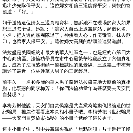
退出少先隊保平安。」這位婦女相信三退能保平安，爽快的答
應道：「好。」
娟子送給這位婦女三退真相資料，告訴她不在現場的家人如果
想三退怎麼做。她說：「讓家人自己上退黨網站，起個化名、
小名，把入過的黨團隊退了，神佛看人心，作廢毒誓、抹去獸
印，也讓家人保平安。」這位婦女高興的點頭並連聲道謝。
法拉盛是美國紐約市最大的華人社區之一，也是紐約市第四大
中心商務區。法輪功學員在市中心最繁華地段設立了六個真相
點，成為了法拉盛街頭一道標誌性的風景線。三退義工李梅芳
講述了最近一位林姓華人男子的三退經歷。
前不久，一名40多歲的華人男子路過法拉盛置地大廈前的真相
點，他疑惑的問李梅芳：「你們法輪功當年為甚麼要去天安門
自焚呢？」
李梅芳對他說，天安門自焚偽案是共產黨為煽動仇恨編造的世
紀騙局，推薦你看看這本真相小冊子吧。李梅芳把《世紀騙局
——天安門自焚偽案揭秘》的小冊子遞給了這位男子。
這本小冊子中，對中共黨媒央視的「焦點訪談」片子進行了慢