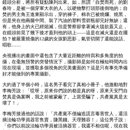
鏡頭分析，將所有疑點陳列出來。如，所謂「自焚而死」的劉
春玲，是被一個穿軍大衣的人，以硬物擊打頭部後倒地的；自
焚的男主角王進東顯示出，穿的褲子、棉衣已被燒爛、燒黑，
但是夾在他兩腿中間、裝了汽油的塑料雪碧瓶卻完好無缺；還
有，他身上的火已經熄滅，但是警察卻拿著滅火毯欲蓋又止，
在鏡頭前晃了幾下後才蓋到他的頭上——這是在滅火還是在擺
拍？被嚴重燒傷的12歲的女孩劉思影，氣管切開了還能說話、
唱歌……
央視播出的畫面中還包含了大量近距離的特寫和多角度的拍
攝，在毫無預警的突發情況下，攝影師是如何在極短時間內出
現在現場，並獲取多個視角的完美畫面的？這是只有事先準備
好才能做到的專業攝影。
大約過了半個小時，這名男子看完了真相小冊子，他激動地對
李梅芳說：「哎呀，原來你們說的都是真的呀，原來天安門自
焚真是偽案啊，我之前被蒙蔽了、上當受騙了，共產黨真是太
壞了！」
李梅芳接過他的話說：「共產黨不僅編造謊言毒害世人，還活
摘法輪功學員器官售賣，賺黑錢。天理難容！」這位男子說：
「你們以前說法輪功學員被活摘器官，我還不相信呢，現在我