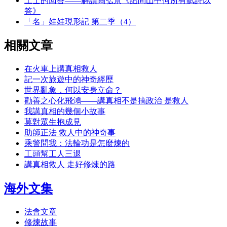
上士的回答——解讀陶弘景《詔問山中何所有賦詩以
答》
「名」娃娃現形記 第二季（4）
相關文章
在火車上講真相救人
記一次旅遊中的神奇經歷
世界亂象，何以安身立命？
勸善之心化飛鴻——講真相不是搞政治 是救人
我講真相的幾個小故事
莫對眾生抱成見
助師正法 救人中的神奇事
乘警問我：法輪功是怎麼煉的
工頭幫工人三退
講真相救人 走好修煉的路
海外文集
法會文章
修煉故事