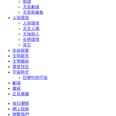
歌譜
天音劇場
天音歌曲集
人與環境
人與環境
天災人禍
天地與人
生態環境
其它
生命探索
文明新見
文學藝術
警世預言
宇宙時空
巨變中的宇宙
劇場
書籍
正見廣播
按日瀏覽
網上投稿
聯繫我們