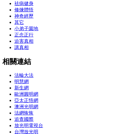
祛病健身
修煉體悟
神奇經歷
其它
小弟子園地
正念正行
迫害真相
講真相
相關連結
法輪大法
明慧網
新生網
歐洲圓明網
亞太正悟網
澳洲光明網
法網恢恢
追查國際
放光明電視台
台灣放光明