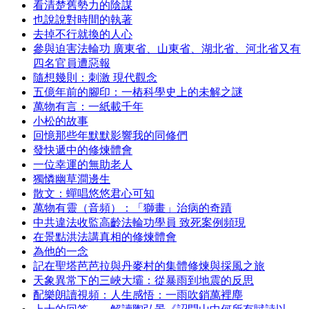
看清楚舊勢力的陰謀
也說說對時間的執著
去掉不行就換的人心
參與迫害法輪功 廣東省、山東省、湖北省、河北省又有
四名官員遭惡報
隨想幾則：刺激 現代觀念
五億年前的腳印：一樁科學史上的未解之謎
萬物有言：一紙載千年
小松的故事
回憶那些年默默影響我的同修們
發快遞中的修煉體會
一位幸運的無助老人
獨憐幽草澗邊生
散文：蟬唱悠悠君心可知
萬物有靈（音頻）：「獅畫」治病的奇蹟
中共違法收監高齡法輪功學員 致死案例頻現
在景點洪法講真相的修煉體會
為他的一念
記在聖塔芭芭拉與丹麥村的集體修煉與採風之旅
天象異常下的三峽大壩：從暴雨到地震的反思
配樂朗讀視頻：人生感悟：一雨吹銷萬裡塵