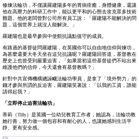
修煉法輪功，不僅讓羅建陽多年的胃病痊癒，身體健康，還讓
他在高壓力的科研工作中，能以更平和的心態去攻克眾多技術
難題。他的老闆曾對公司所有員工說：「羅建陽不能解決的問
題，這個世界上就沒人能解決。」
羅建陽也是最早參與中使館抗議點值守的成員。
有路過的基督徒問羅建陽，在英國你可以自由地信仰與煉功，
為甚麼還要大冬天坐在這兒抗議呢？羅建陽回答道，基督教在
歷史上也曾受到嚴重迫害，「如果當初這些基督徒們不站出來
維護他們的信仰，今天還會有基督教嗎？」
針對中共宣傳機構總誣衊法輪功學員，是拿了「境外勢力」的
錢才參與所謂的反迫害，羅建陽笑著說：「以我的工資，誰能
請得起我？」
「立即停止迫害法輪功」
蒂莉（Tilly）是英國一位幼兒教育工作者，她認為，法輪功教
她行善，努力做一個包容和有耐心的人，也讓她感到生活平
靜、更有安全感。