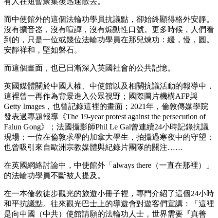
有人在短暫聚集後迅速散去。
而中使館外的這個法輪功學員抗議點，卻始終顯得格外安靜。
沒有擴音器，沒有喧譁，沒有煽動性口號。更多時候，人們看
到的，只是一位或幾位法輪功學員在那兒煉功：緩，慢，圓。
安靜祥和，堅如磐石。
而這個畫面，也已日漸深入英國社會的公共記憶。
英國媒體關於中國人權、中使館以及相關抗議活動的報導中，
這裡曾一再作為背景進入公眾視野；國際圖片機構AFP與
Getty Images，也曾記錄這裡的畫面；2021年，倫敦傳媒學院
發表過專題報導《The 19-year protest against the persecution of
Falun Gong》；法國攝影師Phil Le Gal曾連續24小時記錄抗議
現場；一位在倫敦求學的加拿大學生，拍攝過寒夜中的守望；
也曾吸引來自歐洲宗教媒體與紀錄片團隊的關注……
在英國網絡討論中，中使館外「always there（一直在那裡）」
的法輪功學員不斷被人提及。
在一本倫敦徒步觀光的旅遊小冊子裡，專門介紹了這個24小時
和平抗議點。往來觀光巴士上的導遊會對遊客們宣講：「這裡
是向中國（中共）使館請願的法輪功人士，世界需要『真善