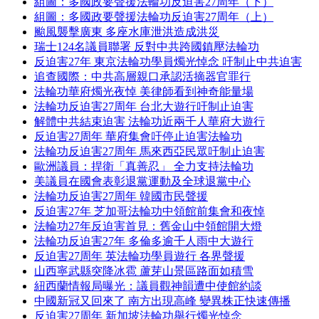
組圖：多國政要聲援法輪功反迫害27周年（下）
組圖：多國政要聲援法輪功反迫害27周年（上）
颱風襲擊廣東 多座水庫泄洪造成洪災
瑞士124名議員聯署 反對中共跨國鎮壓法輪功
反迫害27年 東京法輪功學員燭光悼念 吁制止中共迫害
追查國際：中共高層親口承認活摘器官罪行
法輪功華府燭光夜悼 美律師看到神奇能量場
法輪功反迫害27周年 台北大遊行吁制止迫害
解體中共結束迫害 法輪功近兩千人華府大遊行
反迫害27周年 華府集會吁停止迫害法輪功
法輪功反迫害27周年 馬來西亞民眾吁制止迫害
歐洲議員：捍衛「真善忍」 全力支持法輪功
美議員在國會表彰退黨運動及全球退黨中心
法輪功反迫害27周年 韓國市民聲援
反迫害27年 芝加哥法輪功中領館前集會和夜悼
法輪功27年反迫害首見：舊金山中領館開大燈
法輪功反迫害27年 多倫多逾千人雨中大遊行
反迫害27周年 英法輪功學員遊行 各界聲援
山西寧武縣突降冰雹 蘆芽山景區路面如積雪
紐西蘭情報局曝光：議員觀神韻遭中使館約談
中國新冠又回來了 南方出現高峰 變異株正快速傳播
反迫害27周年 新加坡法輪功舉行燭光悼念