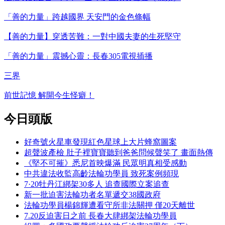
「善的力量」跨越國界 天安門的金色條幅
【善的力量】穿透苦難：一對中國夫妻的生死堅守
「善的力量」震撼心靈：長春305電視插播
三界
前世記憶 解開今生怪癖！
今日頭版
好奇號火星車發現紅色星球上大片蜂窩圖案
超聲波產檢 肚子裡寶寶聽到爸爸問候聲笑了 畫面熱傳
《堅不可摧》悉尼首映爆滿 民眾明真相受感動
中共違法收監高齡法輪功學員 致死案例頻現
7·20牡丹江綁架30多人 追查國際立案追查
新一批迫害法輪功者名單遞交38國政府
法輪功學員楊錦輝遭看守所非法關押 僅20天離世
7.20反迫害日之前 長春大肆綁架法輪功學員