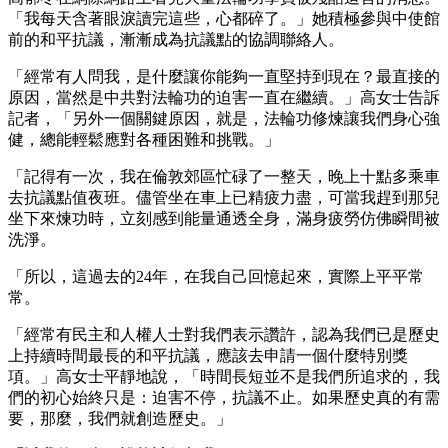
「我每天含著眼淚讀完這些，心都碎了。」她積極參與中使館
前的和平抗議，漸漸成為抗議點的協調聯絡人。
「經常有人問我，是什麼讓你能夠一直堅持到現在？最直接的
原因，當然是中共對法輪功的迫害一直在繼續。」高女士告訴
記者，「另外一個關鍵原因，就是，法輪功修煉讓我們身心強
健，總能輕鬆應對各種困難和挑戰。」
「記得有一次，我在倫敦郊區忙碌了一整天，晚上十點多乘車
去抗議點值夜班。儘管坐在車上已精疲力盡，可當我趕到那兒
坐下來煉功時，立刻感到能量通透全身，滿身疲勞仿佛瞬間被
洗淨。
「所以，這過去的24年，在我自己回憶起來，實際上平平常
常。
「經常有民主和人權人士對我們表示讚許，認為我們已是歷史
上持續時間最長的和平抗議，應該去申請一個什麼特別獎
項。」高女士平靜地說，「時間長短並不是我們所追求的，我
們的初心始終只是：迫害不停，抗議不止。如果歷史真的有需
要，那麼，我們就創造歷史。」