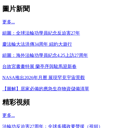
圖片新聞
更多...
組圖：全球法輪功學員紀念反迫害27年
慶法輪大法洪傳34周年 紐約大遊行
組圖：海外法輪功學員紀念4.25上訪27周年
台故宮書畫特展 蘭亭序與駿馬迎新春
NASA推出2026年月曆 展現罕見宇宙景觀
【圖解】居家必備的應急生存物資儲備清單
精彩視頻
更多...
法輪功反迫害27周年：全球多國政要聲援（視頻）