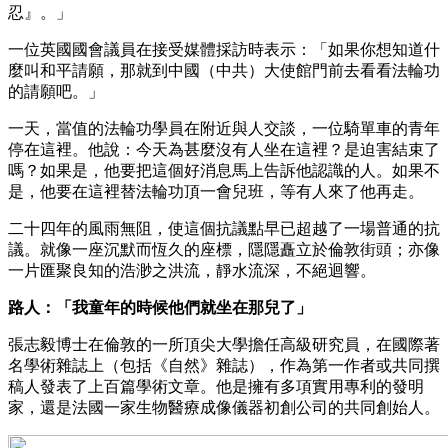
忍』。」
一位英國國會議員在接受媒體採訪時表示：「如果你想知道什
麼叫和平請願，那就到中國（中共）大使館門前去看看法輪功
的請願吧。」
一天，當值的法輪功學員在附近與人交談，一位騎單車的青年
停在這裡。他說：今天為甚麼沒有人坐在這裡？是迫害結束了
嗎？如果是，他要把這個好消息馬上告訴他認識的人。如果不
是，他要在這裡替法輪功頂一會兒班，等有人來了他再走。
二十四年的風雨無阻，使這個抗議點早已超越了一場普通的抗
議。就像一座沉默而恆久的座標，隱隱矗立於倫敦街頭；亦像
一片匯聚良知的浩渺之洪流，靜水流深，不絕迴響。
路人：「我童年的時候他們就坐在那兒了」
張志毅博士在倫敦的一所頂尖大學擔任高級研究員，在國際著
名學術雜誌上（包括《自然》雜誌），作為第一作者或共同撰
稿人發表了上百篇學術文章。他是擁有多項實用專利的發明
家，還是法國一家生物醫療成像儀器初創公司的共同創始人。