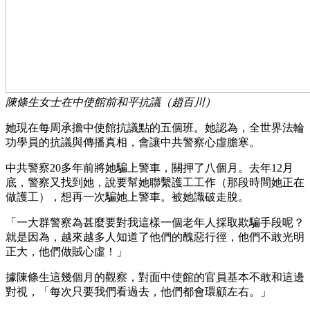
陳條生女士在中使館前和平抗議（趙百川）
她現在每周承擔中使館抗議點的五個班。她認為，全世界法輪
功學員的抗議與傳播真相，會讓中共警察心虛膽寒。
中共警察20多年前將她騙上警車，關押了八個月。去年12月
底，警察又找到她，說要幫她聯繫護工工作（那段時間她正在
做護工），想再一次騙她上警車。被她識破走脫。
「一大群警察為甚麼要對我這樣一個老年人採取欺騙手段呢？
就是因為，越來越多人知道了他們的醜惡行徑，他們不敢光明
正大，他們做賊心虛！」
據陳條生這幾個月的觀察，對面中使館的官員基本不敢和這邊
對視，「每次只要我們看過去，他們都會環顧左右。」