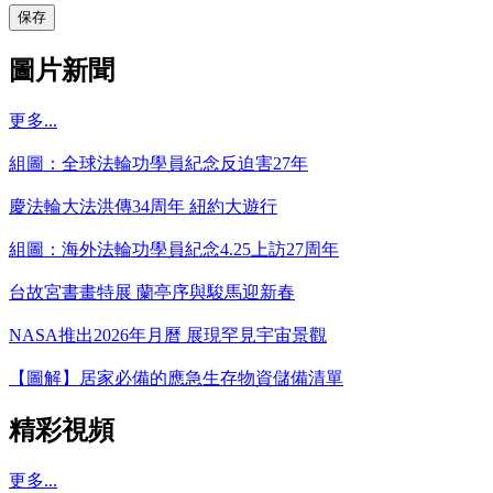
保存
圖片新聞
更多...
組圖：全球法輪功學員紀念反迫害27年
慶法輪大法洪傳34周年 紐約大遊行
組圖：海外法輪功學員紀念4.25上訪27周年
台故宮書畫特展 蘭亭序與駿馬迎新春
NASA推出2026年月曆 展現罕見宇宙景觀
【圖解】居家必備的應急生存物資儲備清單
精彩視頻
更多...