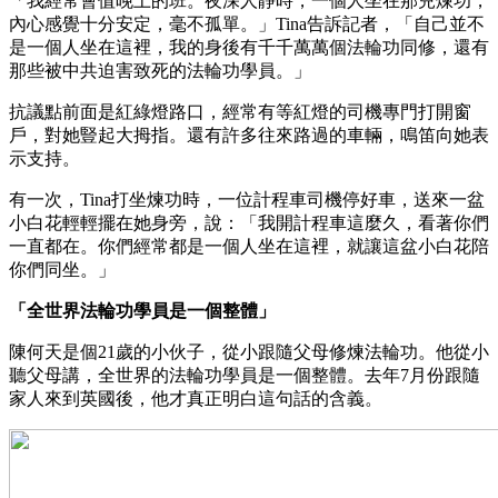
「我經常會值晚上的班。夜深人靜時，一個人坐在那兒煉功，
內心感覺十分安定，毫不孤單。」Tina告訴記者，「自己並不
是一個人坐在這裡，我的身後有千千萬萬個法輪功同修，還有
那些被中共迫害致死的法輪功學員。」
抗議點前面是紅綠燈路口，經常有等紅燈的司機專門打開窗
戶，對她豎起大拇指。還有許多往來路過的車輛，鳴笛向她表
示支持。
有一次，Tina打坐煉功時，一位計程車司機停好車，送來一盆
小白花輕輕擺在她身旁，說：「我開計程車這麼久，看著你們
一直都在。你們經常都是一個人坐在這裡，就讓這盆小白花陪
你們同坐。」
「全世界法輪功學員是一個整體」
陳何天是個21歲的小伙子，從小跟隨父母修煉法輪功。他從小
聽父母講，全世界的法輪功學員是一個整體。去年7月份跟隨
家人來到英國後，他才真正明白這句話的含義。