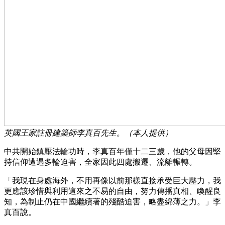
英國王家註冊建築師李真百先生。（本人提供）
中共開始鎮壓法輪功時，李真百年僅十二三歲，他的父母因堅
持信仰遭遇多輪迫害，全家因此四處搬遷、流離輾轉。
「我現在身處海外，不用再像以前那樣直接承受巨大壓力，我
更應該珍惜與利用這來之不易的自由，努力傳播真相、喚醒良
知，為制止仍在中國繼續著的殘酷迫害，略盡綿薄之力。」李
真百說。