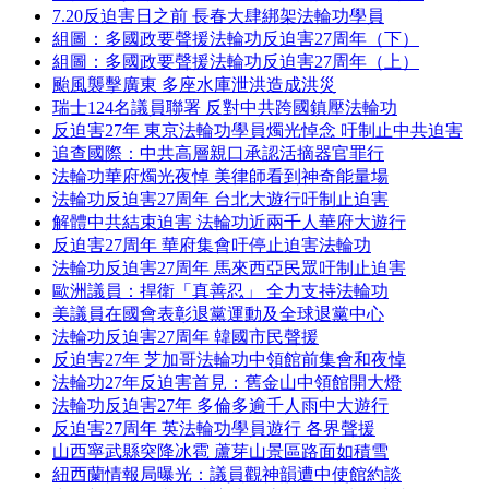
7.20反迫害日之前 長春大肆綁架法輪功學員
組圖：多國政要聲援法輪功反迫害27周年（下）
組圖：多國政要聲援法輪功反迫害27周年（上）
颱風襲擊廣東 多座水庫泄洪造成洪災
瑞士124名議員聯署 反對中共跨國鎮壓法輪功
反迫害27年 東京法輪功學員燭光悼念 吁制止中共迫害
追查國際：中共高層親口承認活摘器官罪行
法輪功華府燭光夜悼 美律師看到神奇能量場
法輪功反迫害27周年 台北大遊行吁制止迫害
解體中共結束迫害 法輪功近兩千人華府大遊行
反迫害27周年 華府集會吁停止迫害法輪功
法輪功反迫害27周年 馬來西亞民眾吁制止迫害
歐洲議員：捍衛「真善忍」 全力支持法輪功
美議員在國會表彰退黨運動及全球退黨中心
法輪功反迫害27周年 韓國市民聲援
反迫害27年 芝加哥法輪功中領館前集會和夜悼
法輪功27年反迫害首見：舊金山中領館開大燈
法輪功反迫害27年 多倫多逾千人雨中大遊行
反迫害27周年 英法輪功學員遊行 各界聲援
山西寧武縣突降冰雹 蘆芽山景區路面如積雪
紐西蘭情報局曝光：議員觀神韻遭中使館約談