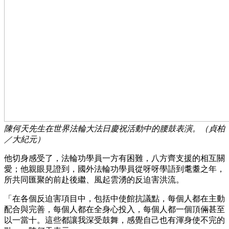
陳何天先生在世界法輪大法日慶祝活動中的腰鼓表演。（貞柏
／大紀元）
他切身感受了，法輪功學員一方有困難，八方齊支援的相互關
愛；他親眼見證到，國外法輪功學員從呀呀學語到耄耋之年，
所共同匯聚的前赴後繼、風起雲湧的反迫害洪流。
「在各個反迫害項目中，包括中使館抗議點，每個人都在主動
配合與完善，每個人都在全身心投入，每個人都一個頂倆甚至
以一當十。這些都讓我深受鼓舞，感覺自己也有渾身使不完的