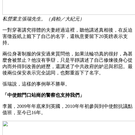
私營業主張瑞先生。（貞柏／大紀元）
一對穿著講究得體的夫妻經過這裡，聽他講述真相後，在反迫
害徵簽紙上籤下了自己的名字，還執意要留下20英鎊表示支
持。
兩位身著制服的保安過來質問他，如果法輪功真的很好，為甚
麼會被禁止？他沒有爭辯，只是平靜講述了自己修煉後身心從
內而外得到改善的經歷，還講述了中共政府的妒忌與邪惡。最
後兩位保安表示完全認同，也鄭重簽下了名字。
張瑞說，這樣的事例舉不勝舉。
「中使館門口站崗的警察也支持我們」
李麗，2009年年底來到英國，2010年年初參與到中使館抗議點
值班，至今已16年。