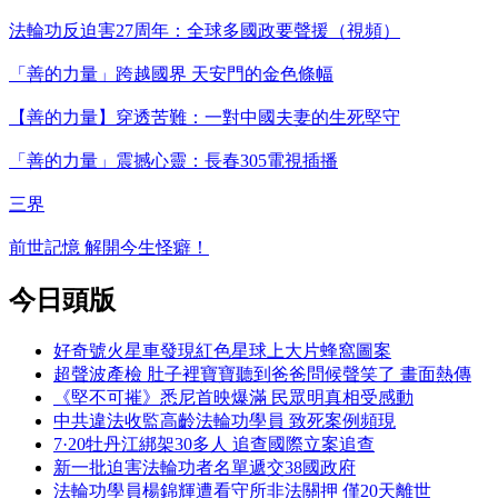
法輪功反迫害27周年：全球多國政要聲援（視頻）
「善的力量」跨越國界 天安門的金色條幅
【善的力量】穿透苦難：一對中國夫妻的生死堅守
「善的力量」震撼心靈：長春305電視插播
三界
前世記憶 解開今生怪癖！
今日頭版
好奇號火星車發現紅色星球上大片蜂窩圖案
超聲波產檢 肚子裡寶寶聽到爸爸問候聲笑了 畫面熱傳
《堅不可摧》悉尼首映爆滿 民眾明真相受感動
中共違法收監高齡法輪功學員 致死案例頻現
7·20牡丹江綁架30多人 追查國際立案追查
新一批迫害法輪功者名單遞交38國政府
法輪功學員楊錦輝遭看守所非法關押 僅20天離世