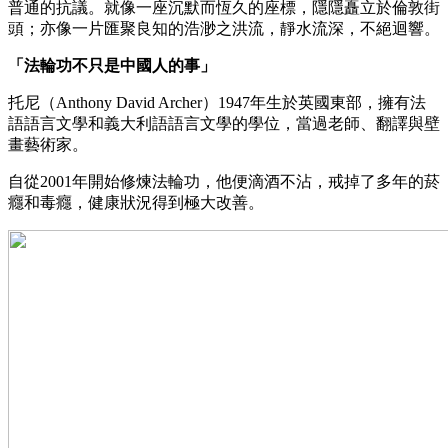
普通的抗議。就像一座沉默而恆久的座標，隱隱矗立於倫敦街
頭；亦像一片匯聚良知的浩渺之洪流，靜水流深，不絕迴響。
「法輪功不只是中國人的事」
托尼（Anthony David Archer）1947年生於英國東部，擁有法
語語言文學和義大利語語言文學的學位，當過老師、翻譯與壁
畫藝術家。
自從2001年開始修煉法輪功，他便滴酒不沾，戒掉了多年的菸
癮和毒癮，健康狀況得到極大改善。