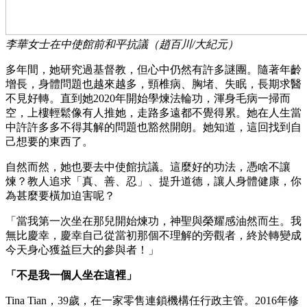
李華女士在中使館前和平抗議（趙百川/大紀元）
多年間，她研究過基督教，但心中仍然有許多謎團。隨著年齡
增長，身體問題也越來越多，頸椎病、胸堵、失眠，長期求醫
不見好轉。直到她2020年開始學煉法輪功，渾身毛病一掃而
空，上樓輕鬆像有人推她，走路多遠都不覺得累。她在人生當
中許許多多不得其解的問題也豁然開朗。她知道，這回找到自
己想要的東西了。
自然而然，她也要去中使館抗議。這麼好的功法，憑啥不讓
煉？教人追求「真、善、忍」、提升道德，讓人身體健康，你
為甚麼要橫加迫害呢？
「當我第一次坐在那兒開始煉功，神聖與榮耀感油然而生。我
無比慶幸，慶幸自己從當初那個不理解的旁觀者，終於轉變成
今天身心獲益巨大的參與者！」
「不是我一個人坐在這裡」
Tina Tian，39歲，在一家零售連鎖機構任行政主管。2016年修