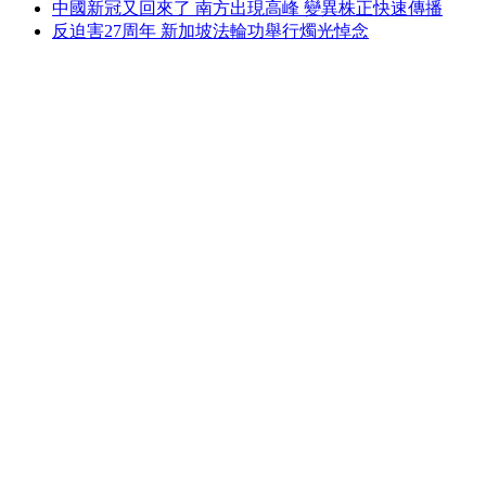
中國新冠又回來了 南方出現高峰 變異株正快速傳播
反迫害27周年 新加坡法輪功舉行燭光悼念