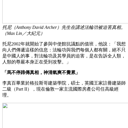
托尼（Anthony David Archer）先生在講述法輪功被迫害真相。
（Max Lin／大紀元）
托尼2002年就開始了參與中使館抗議點的值班，他說：「我想
向人們傳遞這樣的信息：法輪功與我們每個人都有關，絕不只
是中國人的事，對法輪功及其學員的迫害，是在告訴全人類，
人類的尊嚴本身正在受到攻擊。」
「馬不停蹄傳真相，神清氣爽不覺累」
李真百畢業於格拉斯哥建築學院，碩士，英國王家註冊建築師
二級（Part II），現在倫敦一家主流國際房產公司任高級經
理。