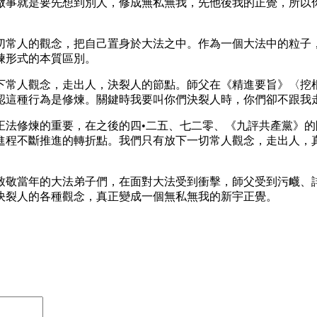
做事就是要先想到別人，修成無私無我，先他後我的正覺，所以
切常人的觀念，把自己置身於大法之中。作為一個大法中的粒子
煉形式的本質區別。
下常人觀念，走出人，決裂人的節點。師父在《精進要旨》〈挖
認這種行為是修煉。關鍵時我要叫你們決裂人時，你們卻不跟我
正法修煉的重要，在之後的四•二五、七二零、《九評共產黨》
進程不斷推進的轉折點。我們只有放下一切常人觀念，走出人，
致敬當年的大法弟子們，在面對大法受到衝擊，師父受到污衊、
決裂人的各種觀念，真正變成一個無私無我的新宇正覺。