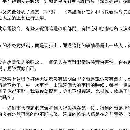
》事件得到妥善解決。這就是至今在明慧網首頁《熱點專題》欄
師父先後發表了經文《挖根》、《為誰而存在》和《長春輔導員
護大法的正念正行之舉。
北京電視台。有些人覺得這是政府部門，有怕心和顧慮心所以沒
事的本身對與錯，而是要指出，通過這樣的事情暴露出一些人，
沒有改變常人的觀念，一個常人在面對邪黨時確實會害怕，會有
與，應該實修自己。
這話甚麼意思？好像大家都沒有聽明白吧？就是說你沒有參與，
清楚不過了。每一次事情，出現這個大的事情的時候，都是一個
滿了你都不動，我看你怎麼辦，你也不想圓滿。光是修，修為了
動嗎？」
。一遇到重大問題必然會把個人得失擺在第一位，得到的就是所
煉沒有必然聯繫的也不願去做。這樣的修煉人還是在之前舊勢力