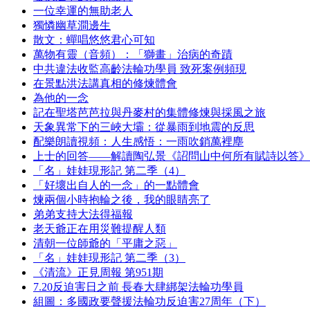
一位幸運的無助老人
獨憐幽草澗邊生
散文：蟬唱悠悠君心可知
萬物有靈（音頻）：「獅畫」治病的奇蹟
中共違法收監高齡法輪功學員 致死案例頻現
在景點洪法講真相的修煉體會
為他的一念
記在聖塔芭芭拉與丹麥村的集體修煉與採風之旅
天象異常下的三峽大壩：從暴雨到地震的反思
配樂朗讀視頻：人生感悟：一雨吹銷萬裡塵
上士的回答——解讀陶弘景《詔問山中何所有賦詩以答》
「名」娃娃現形記 第二季（4）
「好壞出自人的一念」的一點體會
煉兩個小時抱輪之後，我的眼睛亮了
弟弟支持大法得福報
老天爺正在用災難提醒人類
清朝一位師爺的「平庸之惡」
「名」娃娃現形記 第二季（3）
《清流》正見周報 第951期
7.20反迫害日之前 長春大肆綁架法輪功學員
組圖：多國政要聲援法輪功反迫害27周年（下）