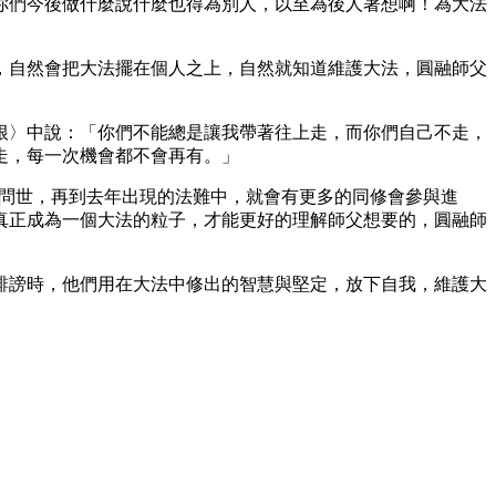
你們今後做什麼說什麼也得為別人，以至為後人著想啊！為大法
，自然會把大法擺在個人之上，自然就知道維護大法，圓融師父
根〉中說：「你們不能總是讓我帶著往上走，而你們自己不走，
走，每一次機會都不會再有。」
的問世，再到去年出現的法難中，就會有更多的同修會參與進
真正成為一個大法的粒子，才能更好的理解師父想要的，圓融師
誹謗時，他們用在大法中修出的智慧與堅定，放下自我，維護大