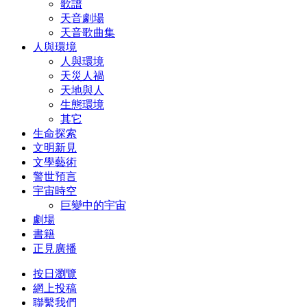
歌譜
天音劇場
天音歌曲集
人與環境
人與環境
天災人禍
天地與人
生態環境
其它
生命探索
文明新見
文學藝術
警世預言
宇宙時空
巨變中的宇宙
劇場
書籍
正見廣播
按日瀏覽
網上投稿
聯繫我們