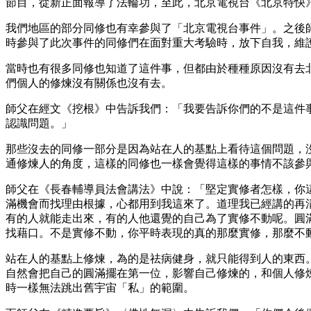
節目，從新正面報導了法輪功，至此，北京電視台《北京特快
我們地區的部分同修也有幸參與了「北京電視台事件」。之後
時參與了此次事件的同修們在面對重大考驗時，放下自我，維
當時也有很多同修也知道了這件事，但都由於種種原因沒有去
們個人的修煉沒有關係也沒有去。
師父在經文《挖根》中告訴我們：「我要告訴你們的不是這件
認識問題。」
那些沒去的同修一部分是因為站在人的基點上看待這個問題，
通修煉人的角度，這樣的同修也一樣會覺得這樣的事情不該參
師父在《長春輔導員法會講法》中說：「堅定實修者怎樣，你
滿機會而找理由根據，心都用到我這來了。道理我已經講的再
有的人就能走出來，有的人他還覺的自己為了實修不動呢。圓
找藉口。不是實修不動，你平時表現的真的那麼實修，那麼不
站在人的基點上修煉，為的是祛病健身，就只能得到人的東西
自然會把自己的圓滿擺在第一位，影響自己修煉的，和個人修
時一樣無法跳出舊宇宙「私」的範圍。