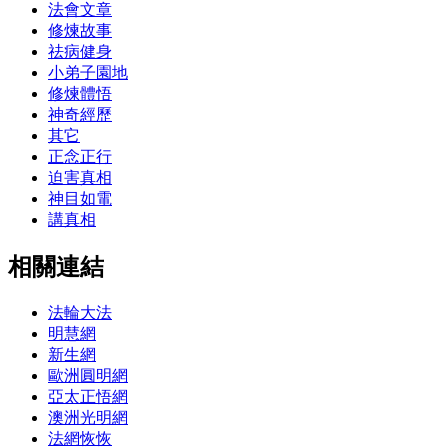
法會文章
修煉故事
祛病健身
小弟子園地
修煉體悟
神奇經歷
其它
正念正行
迫害真相
神目如電
講真相
相關連結
法輪大法
明慧網
新生網
歐洲圓明網
亞太正悟網
澳洲光明網
法網恢恢