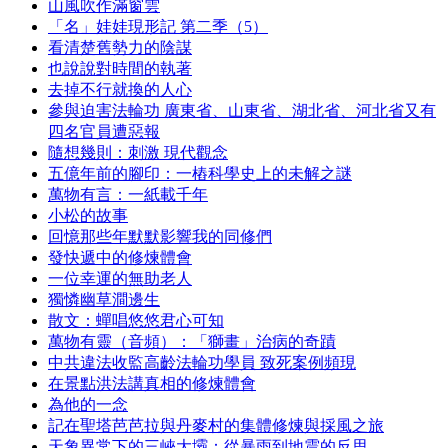
山風吹作滿窗雲
「名」娃娃現形記 第二季（5）
看清楚舊勢力的陰謀
也說說對時間的執著
去掉不行就換的人心
參與迫害法輪功 廣東省、山東省、湖北省、河北省又有
四名官員遭惡報
隨想幾則：刺激 現代觀念
五億年前的腳印：一樁科學史上的未解之謎
萬物有言：一紙載千年
小松的故事
回憶那些年默默影響我的同修們
發快遞中的修煉體會
一位幸運的無助老人
獨憐幽草澗邊生
散文：蟬唱悠悠君心可知
萬物有靈（音頻）：「獅畫」治病的奇蹟
中共違法收監高齡法輪功學員 致死案例頻現
在景點洪法講真相的修煉體會
為他的一念
記在聖塔芭芭拉與丹麥村的集體修煉與採風之旅
天象異常下的三峽大壩：從暴雨到地震的反思