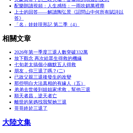
配樂朗讀視頻：人生感悟：一雨吹銷萬裡塵
上士的回答——解讀陶弘景《詔問山中何所有賦詩以
答》
「名」娃娃現形記 第二季（4）
相關文章
2026年第一季度三退人數突破332萬
放下觀念 再次給眾生得救的機緣
七旬老太搞個小幽默五人得救
朋友，你三退了嗎？(二)
已故父親三退後發生的改變
那些明白大法真相的有緣人（五）
弟弟去世後到姐姐家求救，幫他三退
順天者昌，逆天者亡
離世的舅媽找我幫她三退
哥哥終於三退了
大陸文集