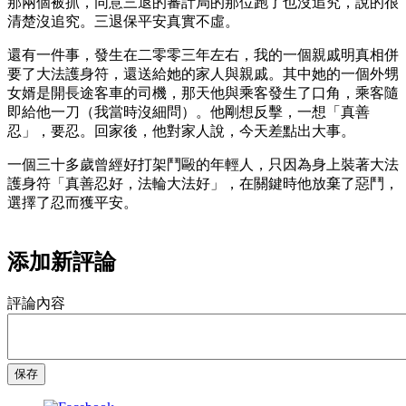
那兩個被抓，同意三退的審計局的那位跑了也沒追究，說的很
清楚沒追究。三退保平安真實不虛。
還有一件事，發生在二零零三年左右，我的一個親戚明真相併
要了大法護身符，還送給她的家人與親戚。其中她的一個外甥
女婿是開長途客車的司機，那天他與乘客發生了口角，乘客隨
即給他一刀（我當時沒細問）。他剛想反擊，一想「真善
忍」，要忍。回家後，他對家人說，今天差點出大事。
一個三十多歲曾經好打架鬥毆的年輕人，只因為身上裝著大法
護身符「真善忍好，法輪大法好」，在關鍵時他放棄了惡鬥，
選擇了忍而獲平安。
添加新評論
評論內容
保存