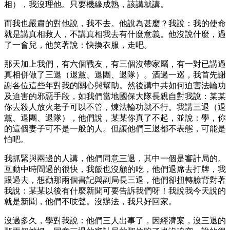
相），我沒理他。只要機緣成熟，該講就講。
而我也嚴肅的對他說，我不去。他說為甚麼？我說：我的使命
就是講真相救人，不講真相我去有什麼意義。他沒說什麼，過
了一會兒，他笑著說：快換衣服，走吧。
那天加上我們，有六個戰友，有三個沒帶家屬，有一對已講過
真相併做了三退（退黨、退團、退隊）。酒過一巡，我首先謝
謝各位這些年對我的關心與幫助。然後講中共如何迫害法輪功
及迫害的邪惡手段，如我們當地國保大隊長親自對我說：某某
你去殺人放火老子可以不管，煉法輪功就不行。我講三退（退
黨、退團、退隊），他們說，某某你真了不起，並說：學，你
的這個妻子可不是一般的人。但讓他們三退都不表態，可能是
怕吧。
我抓緊與兩邊的人講，他們同意三退，其中一個是審計局的。
互動中時間過的很快，我飯也沒顧的吃，他們退席去打牌，我
跟過去，想勸那兩個書記與副局長三退，他們卻扭轉臉背對著
我說：某某以後有什麼新聞可要告訴我們呀！我說我今天說的
就是新聞，他們不吱聲。沒辦法，我只好回家。
沒過多久，學對我說：他們三人出事了，因經濟案，沒三退的