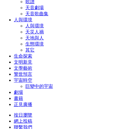
歌譜
天音劇場
天音歌曲集
人與環境
人與環境
天災人禍
天地與人
生態環境
其它
生命探索
文明新見
文學藝術
警世預言
宇宙時空
巨變中的宇宙
劇場
書籍
正見廣播
按日瀏覽
網上投稿
聯繫我們