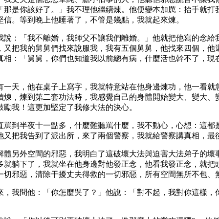
「那是你該好了。」我不理他繼續煉。他便變本加厲：抬手就打
堅信。等到晚上他睡著了，不管是幾點，我就起來煉。
我說：「我不離婚，我師父不讓我們離婚。」他就把他寫的念給
，又把我的舅舅們找來說服我，我有五個舅舅，他找來四個，他
真相：「舅舅，你們也知道我以前總有病，什麼活也幹不了，現
有一天，他在桌子上寫字，我就特意站在他身邊煉功，他一看就
續煉，煉到第二套功法時，我感覺自己的身體開始變大、變大、
鼓勵我！這更加堅定了我修大法的決心。
直罵到半夜十一點多，什麼難聽罵什麼，我不動心，心想：這都
他又把我告到了派出所，來了兩個警察，我就給警察講真相，最
解體另外空間的邪惡，我明白了這破壞大法與迫害大法弟子的壞
多就躺下了，我就坐在他身邊對他發正念，他看我發正念，就把
一切邪惡，清除干擾丈夫得救的一切邪惡，所有空間無所不包、
來，我問他：「你怎麼哭了？」他說：「對不起，我對你這樣，