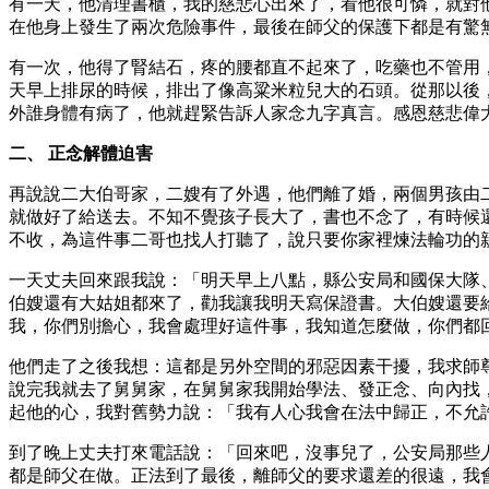
有一天，他清理書櫃，我的慈悲心出來了，看他很可憐，就對
在他身上發生了兩次危險事件，最後在師父的保護下都是有驚
有一次，他得了腎結石，疼的腰都直不起來了，吃藥也不管用
天早上排尿的時候，排出了像高粱米粒兒大的石頭。從那以後
外誰身體有病了，他就趕緊告訴人家念九字真言。感恩慈悲偉
二、 正念解體迫害
再說說二大伯哥家，二嫂有了外遇，他們離了婚，兩個男孩由
就做好了給送去。不知不覺孩子長大了，書也不念了，有時候
不收，為這件事二哥也找人打聽了，說只要你家裡煉法輪功的
一天丈夫回來跟我說：「明天早上八點，縣公安局和國保大隊
伯嫂還有大姑姐都來了，勸我讓我明天寫保證書。大伯嫂還要
我，你們別擔心，我會處理好這件事，我知道怎麼做，你們都
他們走了之後我想：這都是另外空間的邪惡因素干擾，我求師
說完我就去了舅舅家，在舅舅家我開始學法、發正念、向內找
起他的心，我對舊勢力說：「我有人心我會在法中歸正，不允
到了晚上丈夫打來電話說：「回來吧，沒事兒了，公安局那些
都是師父在做。正法到了最後，離師父的要求還差的很遠，我