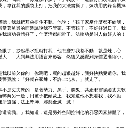
我，專往我的腦袋上打，把我的大法書撕了，煉功用的錄音機摔
我聽，我就把耳朵捂住不聽。他說：「孩子家產什麼都不給我，
還當著舅舅的面造謠說我不管家、不管孩子，不好好過日子。我
在我煉功身體好了，什麼活都能幹了。法輪功是叫人做好人的！
急眼了，抄起墨水瓶就打我，他怎麼打我都不動，就是煉，心
變大……大到無法用語言來形容，然後又感覺到身體逐漸縮小、
是我以前欠你的，你罵吧，罵的越狠越好，我好快點兒還你。我
後警察說：「好就在家煉，不許上北京。」就走了。
事不是丈夫乾的，是舊勢力、黑手、爛鬼、共產邪靈操縱丈夫乾
頭轉向另一邊，用被子把頭蒙上，我知道他不想看我，我不動
無所遺漏，法正乾坤、邪惡全滅！滅！
你還管我。」我知道，這是另外空間控制他的邪惡因素解體了，