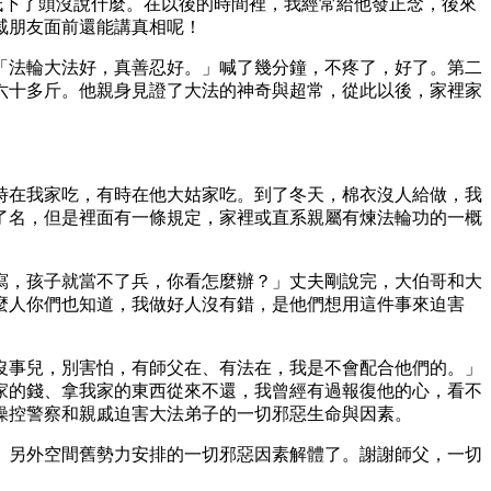
低下了頭沒說什麼。在以後的時間裡，我經常給他發正念，後來
戚朋友面前還能講真相呢！
「法輪大法好，真善忍好。」喊了幾分鐘，不疼了，好了。第二
六十多斤。他親身見證了大法的神奇與超常，從此以後，家裡家
時在我家吃，有時在他大姑家吃。到了冬天，棉衣沒人給做，我
了名，但是裡面有一條規定，家裡或直系親屬有煉法輪功的一概
寫，孩子就當不了兵，你看怎麼辦？」丈夫剛說完，大伯哥和大
麼人你們也知道，我做好人沒有錯，是他們想用這件事來迫害
沒事兒，別害怕，有師父在、有法在，我是不會配合他們的。」
家的錢、拿我家的東西從來不還，我曾經有過報復他的心，看不
操控警察和親戚迫害大法弟子的一切邪惡生命與因素。
。另外空間舊勢力安排的一切邪惡因素解體了。謝謝師父，一切