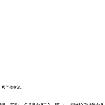
、與同修交流。
修煉。問我：「你還煉不煉了？」我說：「這麼好的功法能不煉