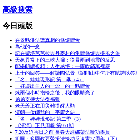
高級搜索
今日頭版
在景點洪法講真相的修煉體會
為他的一念
記在聖塔芭芭拉與丹麥村的集體修煉與採風之旅
天象異常下的三峽大壩：從暴雨到地震的反思
配樂朗讀視頻：人生感悟：一雨吹銷萬裡塵
上士的回答——解讀陶弘景《詔問山中何所有賦詩以答》
「名」娃娃現形記 第二季（4）
「好壞出自人的一念」的一點體會
煉兩個小時抱輪之後，我的眼睛亮了
弟弟支持大法得福報
老天爺正在用災難提醒人類
清朝一位師爺的「平庸之惡」
「名」娃娃現形記 第二季（3）
《清流》正見周報 第951期
7.20反迫害日之前 長春大肆綁架法輪功學員
組圖：多國政要聲援法輪功反迫害27周年（下）