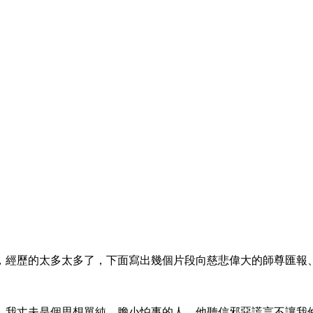
，經歷的太多太多了，下面寫出幾個片段向慈悲偉大的師尊匯報
。我丈夫是個思想單純、膽小怕事的人，他聽信邪惡謊言不讓我