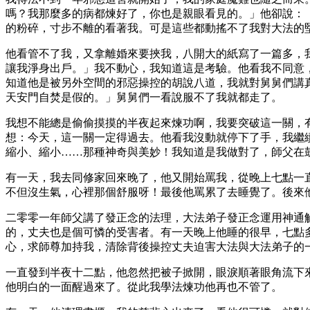
嗎？我那麼多的病都煉好了，你也是親眼看見的。」他卻說：
的粉碎，寸步不離的看著我。可是這些都動搖不了我對大法的
他看管不了我，又拿離婚來要挾我，八開大的紙寫了一篇多，
讓我淨身出戶。」我不動心，我知道這是考驗。他看我不同意
知道他是被另外空間的邪惡操控的胡說八道，我就對舅舅們講
天安門自焚是假的。」舅舅們一看說服不了我就都走了。
我想不能總是偷偷摸摸的半夜起來煉功啊，我要突破這一關，
想：今天，這一關一定得過去。他看我沒動就停下了手，我繼
縮小、縮小……那種神奇與美妙！我知道是我做對了，師父在
有一天，我去同修家回來晚了，他又開始罵我，從晚上七點一
不但沒生氣，心裡那個舒服呀！最後他罵累了去睡覺了。後來
二零零一年師父講了發正念的法理，大法弟子發正念運用神通
的，丈夫也是個可憐的受害者。有一天晚上他睡的很早，七點
心，求師尊加持我，清除背後操控丈夫迫害大法與大法弟子的
一直發到半夜十二點，他忽然把被子掀開，眼淚順著眼角流下
他明白的一面醒過來了。從此我學法煉功他再也不管了。