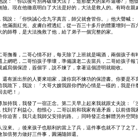
他說：「你以後可別再破壞大法了，造那麼大的業咋還哪? 」他
無險。現在他徹底明白了大法是好的，大法是救人的。有時在親
，我說：「你快誠心念九字真言，師父就會管你。」他大聲喊：
，他滿面紅光、皮膚白裡透紅，從一百三十多斤的體重增到一百
大的師尊，是大法挽救了他，給了弟子一個完整的家。
二哥撫養，二哥心情不好，每天除了上班就是喝酒，兩個孩子有
還上網吧，二哥怕孩子學壞，準備讓老二去當兵，二哥給孩子報
親戚寫個保證，簽個字，說不煉了，拿著這個證明就能收。
、還有派出所的人要來咱家，讓你寫不煉功的保證書。你要是不
給我跪下，我說：「大哥大嫂我跟你們的心情是一樣的，我是什
回去吧！」
尊加持我，我發了一宿正念。第二天早上起來我就跟丈夫說：「
，找到了利益心、怨恨心，二哥以前和我家有過矛盾，以前借我
許你迫害，我只走我師父安排的路。」同時發正念解體另外空間
人沒來。」後來孩子也順利的當上了兵，這件事也就不了了之了
會加倍努力做好三件事，圓滿隨師還。