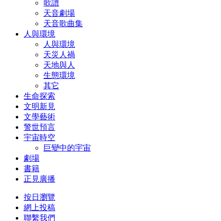
歌譜
天音劇場
天音歌曲集
人與環境
人與環境
天災人禍
天地與人
生態環境
其它
生命探索
文明新見
文學藝術
警世預言
宇宙時空
巨變中的宇宙
劇場
書籍
正見廣播
按日瀏覽
網上投稿
聯繫我們