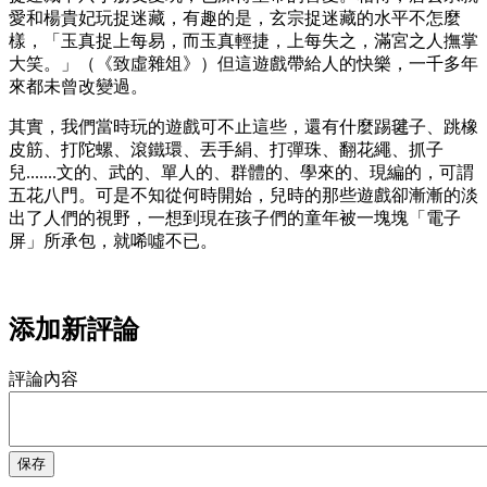
愛和楊貴妃玩捉迷藏，有趣的是，玄宗捉迷藏的水平不怎麼
樣，「玉真捉上每易，而玉真輕捷，上每失之，滿宮之人撫掌
大笑。」（《致虛雜俎》）但這遊戲帶給人的快樂，一千多年
來都未曾改變過。
其實，我們當時玩的遊戲可不止這些，還有什麼踢毽子、跳橡
皮筋、打陀螺、滾鐵環、丟手絹、打彈珠、翻花繩、抓子
兒.......文的、武的、單人的、群體的、學來的、現編的，可謂
五花八門。可是不知從何時開始，兒時的那些遊戲卻漸漸的淡
出了人們的視野，一想到現在孩子們的童年被一塊塊「電子
屏」所承包，就唏噓不已。
添加新評論
評論內容
保存