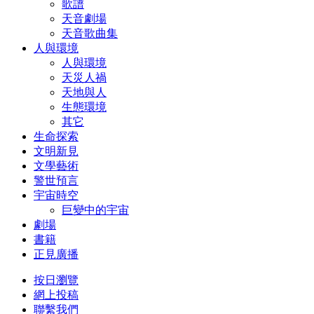
歌譜
天音劇場
天音歌曲集
人與環境
人與環境
天災人禍
天地與人
生態環境
其它
生命探索
文明新見
文學藝術
警世預言
宇宙時空
巨變中的宇宙
劇場
書籍
正見廣播
按日瀏覽
網上投稿
聯繫我們