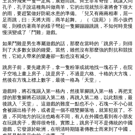
王宮外飛來一隻一足鳥，展翅而跳。齊王非常奇怪，就讓人問
孔子，孔子說這種鳥叫做商羊，它的出現就預示著將會下很大
的雨，要趕緊做好防範水患的準備。「兒又有兩兩相牽，屈一
足而跳，曰：天將大雨，商羊起舞。」（《說苑》）而小孩們
呢，則模仿著商羊的樣子彎起一隻腳蹦蹦跳跳，不知何時竟慢
慢演變成了「鬥雞」遊戲。
如果鬥雞是男生專屬遊戲的話，那麼在當時的「跳房子」則得
到了大多數女孩的鐘愛。當然，雖然沒有那麼強的對抗和競技
性，它給人帶來的樂趣卻一點也沒有減少。
跳房子前，要先建房子，拿一隻粉筆或就地找一塊石子，在院
子空地上畫上房子，說是房子，不過是六格、十格的大方塊，
然後在方塊上標上數字，最後一格為「天堂」。
遊戲時，將石塊踢入第一格內，然後單腳跳入第一格，再把支
撐的那隻腳將石頭踢入第二格，再跳入第二格，以此類推，最
後跳入「天堂」。這遊戲的難度一點也不小，石塊一不小心就
會被踢出格子外，或者是一個不穩雙腳落地，就算犯規了。不
過，不同地方的玩法也略有不同，有人在外國也看到有小朋友
在玩跳房子，覺得很奇怪。實際上，跳房子可不是傳統的中國
遊戲，它發源於歐洲，在明清時期隨著傳教士而來到了中國，