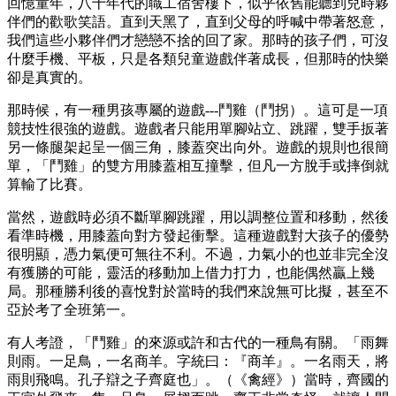
回憶童年，八十年代的職工宿舍樓下，似乎依舊能聽到兒時夥
伴們的歡歌笑語。直到天黑了，直到父母的呼喊中帶著怒意，
我們這些小夥伴們才戀戀不捨的回了家。那時的孩子們，可沒
什麼手機、平板，只是各類兒童遊戲伴著成長，但那時的快樂
卻是真實的。
那時候，有一種男孩專屬的遊戲---鬥雞（鬥拐）。這可是一項
競技性很強的遊戲。遊戲者只能用單腳站立、跳躍，雙手扳著
另一條腿架起呈一個三角，膝蓋突出向外。遊戲的規則也很簡
單，「鬥雞」的雙方用膝蓋相互撞擊，但凡一方脫手或摔倒就
算輸了比賽。
當然，遊戲時必須不斷單腳跳躍，用以調整位置和移動，然後
看準時機，用膝蓋向對方發起衝擊。這種遊戲對大孩子的優勢
很明顯，憑力氣便可無往不利。不過，力氣小的也並非完全沒
有獲勝的可能，靈活的移動加上借力打力，也能偶然贏上幾
局。那種勝利後的喜悅對於當時的我們來說無可比擬，甚至不
亞於考了全班第一。
有人考證，「鬥雞」的來源或許和古代的一種鳥有關。「雨舞
則雨。一足鳥，一名商羊。字統曰：『商羊』。一名雨天，將
雨則飛鳴。孔子辯之子齊庭也」。（《禽經》）當時，齊國的