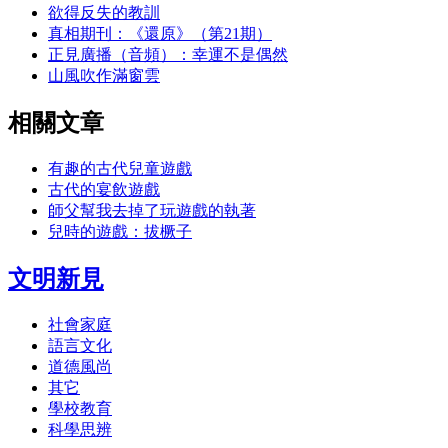
欲得反失的教訓
真相期刊：《還原》（第21期）
正見廣播（音頻）：幸運不是偶然
山風吹作滿窗雲
相關文章
有趣的古代兒童遊戲
古代的宴飲遊戲
師父幫我去掉了玩遊戲的執著
兒時的遊戲：拔橛子
文明新見
社會家庭
語言文化
道德風尚
其它
學校教育
科學思辨