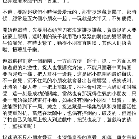
也算是舶來品中的「古董」了。
不過，要說起我們小時候最愛玩的，那非捉迷藏莫屬了。那時
候，經常是五六個小朋友一起，一玩就是大半天，不知疲倦。
開始遊戲時，先要用石頭剪刀布決定誰捉誰藏，負責捉的人要
被蒙上眼睛，這時別的孩子就用毛巾緊緊的將他的雙眼裹住，
生怕漏光。有時太緊了，勒得小朋友直叫喚，其他人則捂著
嘴、捂著肚子樂。
遊戲還得劃定一個範圍，一方面方便「瞎子」抓，一方面又增
加遊戲的刺激性。捉人也很講究方法，不能只圍著中間轉圈，
要向趕魚一樣，把人群往一邊趕，這是縮小範圍的最好辦法。
不一會兒，沉不住氣的小朋友就會發出各種響聲，或笑或叫。
此時的「捉人者」一把上前亂摸，往往會引來一片騷動和叫喊
聲，這一刻是成功的關鍵。當然也有那沉得住氣的小朋友，只
要一開始躲好就雷打不動，如果沒有別的小朋友「出賣」，他
總能堅持到下一局。總之，捉迷藏是一場集智謀和身體靈活性
的雙重對抗。當然在玩鬧中，也偶有摔倒的，破皮的，但是拍
了拍自己又能馬上投入到遊戲中，把哭也忘了，遊戲時的孩
子，堅強著呢！
捉迷藏不只小朋友愛玩，也深得皇帝的喜愛。相傳，唐玄宗就