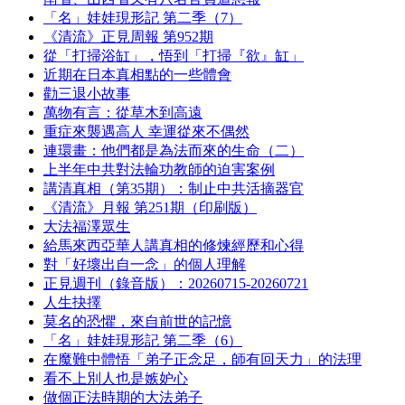
「名」娃娃現形記 第二季（7）
《清流》正見周報 第952期
從「打掃浴缸」，悟到「打掃『欲』缸」
近期在日本真相點的一些體會
勸三退小故事
萬物有言：從草木到高遠
重症來襲遇高人 幸運從來不偶然
連環畫：他們都是為法而來的生命（二）
上半年中共對法輪功教師的迫害案例
講清真相（第35期）：制止中共活摘器官
《清流》月報 第251期（印刷版）
大法福澤眾生
給馬來西亞華人講真相的修煉經歷和心得
對「好壞出自一念」的個人理解
正見週刊（錄音版）：20260715-20260721
人生抉擇
莫名的恐懼，來自前世的記憶
「名」娃娃現形記 第二季（6）
在魔難中體悟「弟子正念足，師有回天力」的法理
看不上別人也是嫉妒心
做個正法時期的大法弟子