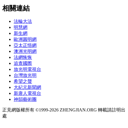
相關連結
法輪大法
明慧網
新生網
歐洲圓明網
亞太正悟網
澳洲光明網
法網恢恢
追查國際
放光明電視台
台灣放光明
希望之聲
大紀元新聞網
新唐人電視台
神韻藝術團
正見網版權所有 ©1999-2026 ZHENGJIAN.ORG 轉載請註明出
處