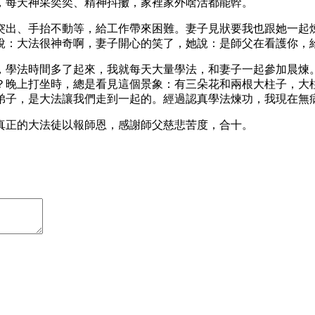
，每天神采奕奕、精神抖擻，家裡家外啥活都能幹。
突出、手抬不動等，給工作帶來困難。妻子見狀要我也跟她一起
說：大法很神奇啊，妻子開心的笑了，她說：是師父在看護你，
，學法時間多了起來，我就每天大量學法，和妻子一起參加晨煉
？晚上打坐時，總是看見這個景象：有三朵花和兩根大柱子，大
弟子，是大法讓我們走到一起的。經過認真學法煉功，我現在無
真正的大法徒以報師恩，感謝師父慈悲苦度，合十。