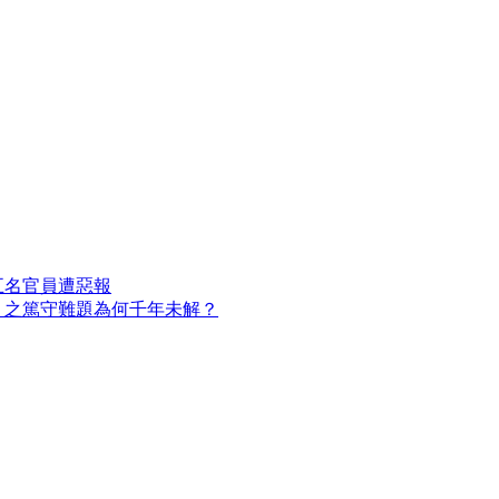
五名官員遭惡報
」之篤守難題為何千年未解？