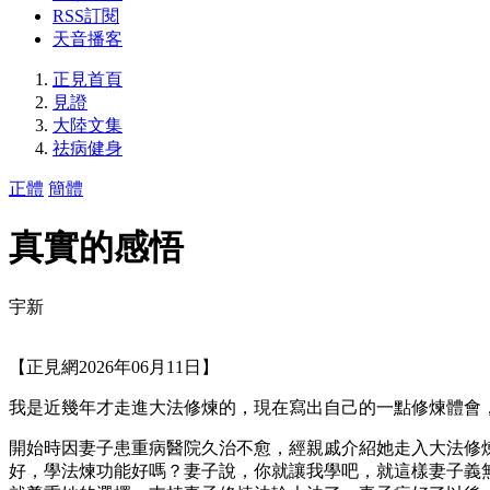
RSS訂閱
天音播客
正見首頁
見證
大陸文集
祛病健身
正體
簡體
真實的感悟
宇新
【正見網2026年06月11日】
我是近幾年才走進大法修煉的，現在寫出自己的一點修煉體會
開始時因妻子患重病醫院久治不愈，經親戚介紹她走入大法修
好，學法煉功能好嗎？妻子說，你就讓我學吧，就這樣妻子義