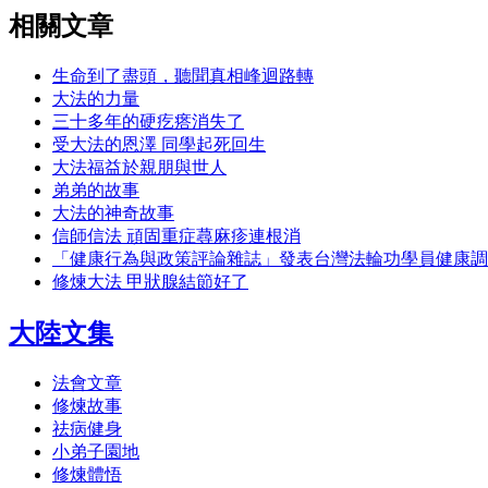
相關文章
生命到了盡頭，聽聞真相峰迴路轉
大法的力量
三十多年的硬疙瘩消失了
受大法的恩澤 同學起死回生
大法福益於親朋與世人
弟弟的故事
大法的神奇故事
信師信法 頑固重症蕁麻疹連根消
「健康行為與政策評論雜誌」發表台灣法輪功學員健康調
修煉大法 甲狀腺結節好了
大陸文集
法會文章
修煉故事
祛病健身
小弟子園地
修煉體悟