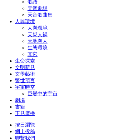
歌譜
天音劇場
天音歌曲集
人與環境
人與環境
天災人禍
天地與人
生態環境
其它
生命探索
文明新見
文學藝術
警世預言
宇宙時空
巨變中的宇宙
劇場
書籍
正見廣播
按日瀏覽
網上投稿
聯繫我們