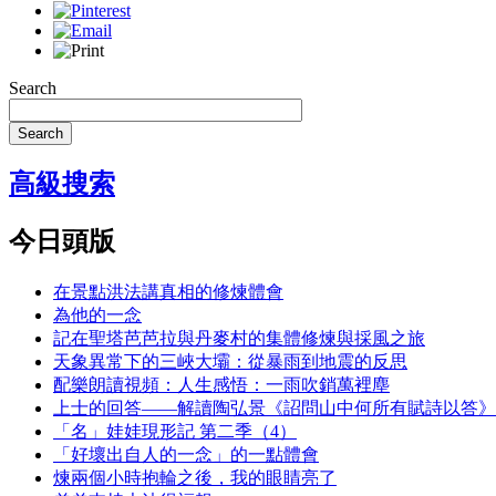
Search
Search
高級搜索
今日頭版
在景點洪法講真相的修煉體會
為他的一念
記在聖塔芭芭拉與丹麥村的集體修煉與採風之旅
天象異常下的三峽大壩：從暴雨到地震的反思
配樂朗讀視頻：人生感悟：一雨吹銷萬裡塵
上士的回答——解讀陶弘景《詔問山中何所有賦詩以答》
「名」娃娃現形記 第二季（4）
「好壞出自人的一念」的一點體會
煉兩個小時抱輪之後，我的眼睛亮了