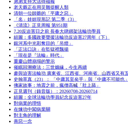
弟弟支持大法得福報
老天爺正在用災難提醒人類
清朝一位師爺的「平庸之惡」
「名」娃娃現形記 第二季（3）
《清流》正見周報 第951期
7.20反迫害日之前 長春大肆綁架法輪功學員
組圖：多國政要聲援法輪功反迫害27周年（下）
銀河系中光彩奪目的「吊燈」
「正法口訣」在監獄裡飄揚
「現在是『法輪』時代」
重慶山體崩塌的警示
催眠回溯療法：三世姻緣，今生再續
參與迫害法輪功 廣東省、江西省、河南省、山西省又有
史翰萃真（23）： 「中庸其至矣乎」與「中庸不可能也
佛家故事：地震之前，瘋僧高喊「肚上舔」
正見週刊（錄音版）：20260708-20260714
組圖：全球法輪功學員紀念反迫害27年
對病業的理悟
在煉功中闖病業關
對主角的理解
善惡一念