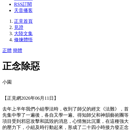
RSS訂閱
天音播客
正見首頁
見證
大陸文集
修煉體悟
正體
簡體
正念除惡
小園
【正見網2026年06月11日】
去年上半年我們小組學法時，收到了師父的經文《法難》，首
先集中學了一遍後，各自又學一遍。得知師父和神韻藝術團等
項目受到邪惡攻擊和詆毀的消息，心情無比沉重，在這種強大
的壓力下，小組及時行動起來，形成了二十四小時接力發正念