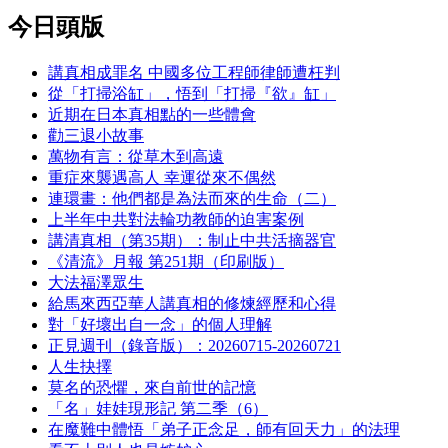
今日頭版
講真相成罪名 中國多位工程師律師遭枉判
從「打掃浴缸」，悟到「打掃『欲』缸」
近期在日本真相點的一些體會
勸三退小故事
萬物有言：從草木到高遠
重症來襲遇高人 幸運從來不偶然
連環畫：他們都是為法而來的生命（二）
上半年中共對法輪功教師的迫害案例
講清真相（第35期）：制止中共活摘器官
《清流》月報 第251期（印刷版）
大法福澤眾生
給馬來西亞華人講真相的修煉經歷和心得
對「好壞出自一念」的個人理解
正見週刊（錄音版）：20260715-20260721
人生抉擇
莫名的恐懼，來自前世的記憶
「名」娃娃現形記 第二季（6）
在魔難中體悟「弟子正念足，師有回天力」的法理