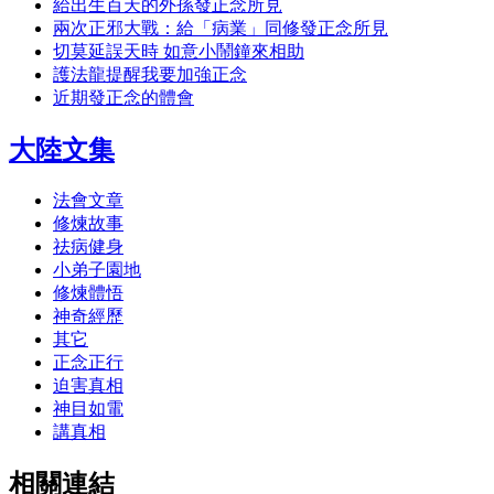
給出生百天的外孫發正念所見
兩次正邪大戰：給「病業」同修發正念所見
切莫延誤天時 如意小鬧鐘來相助
護法龍提醒我要加強正念
近期發正念的體會
大陸文集
法會文章
修煉故事
祛病健身
小弟子園地
修煉體悟
神奇經歷
其它
正念正行
迫害真相
神目如電
講真相
相關連結