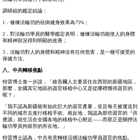
調研組的鑑定結論：
1．修煉法輪功的祛病健身效果為75%；
2．對法輪功學員的醫學鑑定表明，修煉法輪功能使人的身體
和精神狀況得到明顯的改善；
3．法輪功對人的身體和精神沒有任何危害，是一種可接受的
保健方法。
八、中共轉移焦點
特雷博士進一步說，「維吾爾人主要居住在西部的新疆地區，
那麼，全國其它地區的器官移植中心又是從哪裡獲得器官的
呢？」
「我不認為新疆能有如此巨大的器官產量，並且每天被運送到
不同的城市去進行移植手術。相反地，我認為那些器官的『供
應源』就生活在全國各地的移植中心附近——而那正是關押法
輪功學員拘留所的所在地。」
特雷博士認為，中共有意轉移活摘法輪功學員器官的焦點。