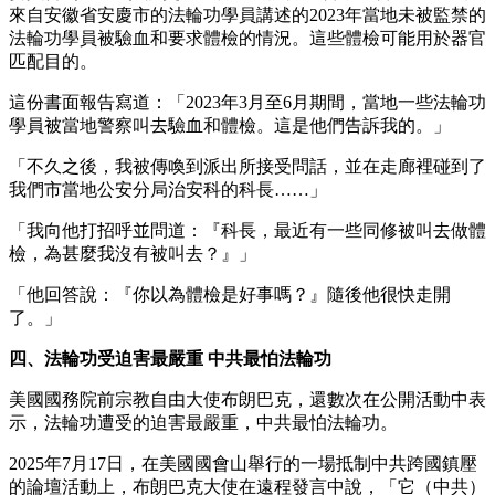
來自安徽省安慶市的法輪功學員講述的2023年當地未被監禁的
法輪功學員被驗血和要求體檢的情況。這些體檢可能用於器官
匹配目的。
這份書面報告寫道：「2023年3月至6月期間，當地一些法輪功
學員被當地警察叫去驗血和體檢。這是他們告訴我的。」
「不久之後，我被傳喚到派出所接受問話，並在走廊裡碰到了
我們市當地公安分局治安科的科長……」
「我向他打招呼並問道：『科長，最近有一些同修被叫去做體
檢，為甚麼我沒有被叫去？』」
「他回答說：『你以為體檢是好事嗎？』隨後他很快走開
了。」
四、法輪功受迫害最嚴重 中共最怕法輪功
美國國務院前宗教自由大使布朗巴克，還數次在公開活動中表
示，法輪功遭受的迫害最嚴重，中共最怕法輪功。
2025年7月17日，在美國國會山舉行的一場抵制中共跨國鎮壓
的論壇活動上，布朗巴克大使在遠程發言中說，「它（中共）