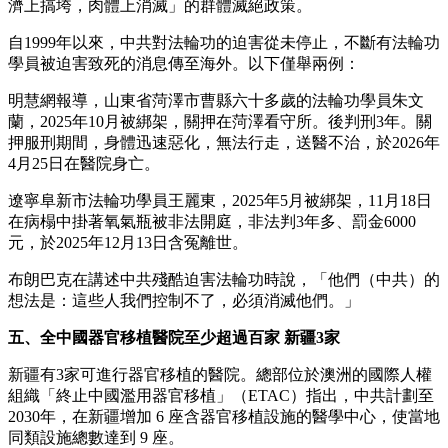
濟上搞垮，肉體上消滅」的群體滅絕政策。
自1999年以來，中共對法輪功的迫害從未停止，不斷有法輪功
學員被迫害致死的消息傳至海外。以下僅舉兩例：
明慧網報導，山東省菏澤市曹縣六十多歲的法輪功學員朱文
蘭，2025年10月被綁架，關押在菏澤看守所。後判刑3年。關
押服刑期間，身體迅速惡化，無法行走，送醫不治，於2026年
4月25日在醫院身亡。
遼寧阜新市法輪功學員王麗東，2025年5月被綁架，11月18日
在病榻中掛著氧氣瓶被非法開庭，非法判3年多、罰金6000
元，於2025年12月13日含冤離世。
布朗巴克在講述中共殘酷迫害法輪功時說，「他們（中共）的
想法是：這些人我們控制不了，必須消滅他們。」
五、全中國器官移植醫院至少超過百家 新疆3家
新疆有3家可進行器官移植的醫院。總部位於澳洲的國際人權
組織「終止中國濫用器官移植」（ETAC）指出，中共計劃至
2030年，在新疆增加 6 座含器官移植設施的醫學中心，使當地
同類設施總數達到 9 座。