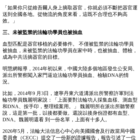
「如果你只從維吾爾人身上摘取器官，你就必須不斷把器官運
送到全國各地。從物流的角度來看，這既不合理也不夠高
效。」
三、未被監禁的法輪功學員也被抽血
血型匹配是器官移植的必要條件。 不僅被監禁的法輪功學員
被抽血，未被監禁的法輪功學員在家中時，也被抽血、體檢，
成為中共活摘器官的目標。
明慧網報導，2014年初以來，中國大陸多個地區發生公安局、
派出所警察闖入家門逼迫法輪功學員抽血、檢驗DNA的情
況。
比如，2014年9 月3日，遼寧丹東六道溝派出所警察許軍到法
輪功學員魏麗明家說：「上面要對法輪功人採集血樣、測血型
和DNA、按手印，整理檔案用。」 魏麗明所在派出所聽警察
說，這是第一批，以後都要做。還說以後身份證都有血型、
DNA。魏麗明還看 到一份名單，上面有十多人。
2026年5月，法輪大法信息心中心向美國國會及行政當局中國
委員會（CECC）提交了一份新的證據報告，報告引述了一位