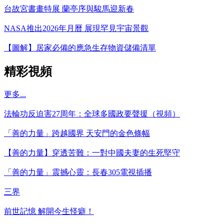
台故宮書畫特展 蘭亭序與駿馬迎新春
NASA推出2026年月曆 展現罕見宇宙景觀
【圖解】居家必備的應急生存物資儲備清單
精彩視頻
更多...
法輪功反迫害27周年：全球多國政要聲援（視頻）
「善的力量」跨越國界 天安門的金色條幅
【善的力量】穿透苦難：一對中國夫妻的生死堅守
「善的力量」震撼心靈：長春305電視插播
三界
前世記憶 解開今生怪癖！