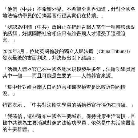
「他們（中共）不希望外界、不希望全世界知道，針對全國各
地法輪功學員的活摘器官行徑其實仍在持續。」
「我認為中國（中共）政府正在把維吾爾人當作一種轉移焦點
的誘餌，好讓國際社會相信只有維吾爾人才遭受了這種迫
害。」
2020年3月，位於英國倫敦的獨立人民法庭（China Tribunal）
發表最後的書面判決，判決做出以下結論：
「活摘人體器官已在中國各地大規模發生多年，法輪功學員是
其中一個——而且可能是主要的——人體器官來源。
「集中針對維吾爾人口的迫害和醫學檢查是比較近期的情
況。」
特雷表示，「中共對法輪功學員的活摘器官行徑仍在持續。」
「我確信，這些遍布中國各主要城市、保持健康生活習慣，且
被中共視為主要消滅對像的法輪功學員，依然是中共活摘器官
的主要群體。」