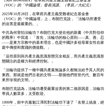
（Sam Brownback）在華府共產主義受難者紀念基金會
（VOC）的「中國論壇」發表演講。（李辰／大紀元）
2025年10月28日，在華府共產主義受難者紀念基金會
（VOC）的「中國論壇」上，布朗巴克說，「法輪功所遭受
的迫害是最嚴重的。」
中共為何害怕法輪功？布朗巴克大使在他的新書《中共對信仰
的戰爭》中寫道：「首先，法輪功的核心原則——真、善、忍
——是東方宗教中的基本理念，也是中國許多祖母輩女性在家
庭中傳授和實踐的價值觀。」
「這些原則與共產主義意識形態完全相反，而共產主義意識形
態關注的是權力和經濟控制。」
「法輪功提供了一種中國共產黨無論多久都無法給予其人民的
東西。那就是他們古老的文明——那個他們世世代代、數百年
來所珍視的文明。」
布朗巴克認為，法輪功遭受嚴重迫害的第二個原因是，法輪功
學員人數眾多，太受歡迎。
1999年，前中共黨魁江澤民對法輪功下達了「名譽上搞臭，經