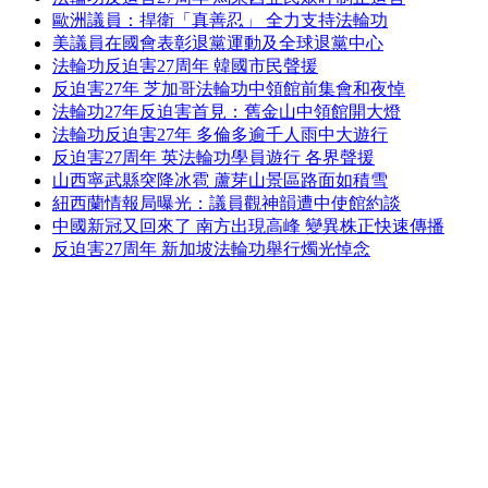
歐洲議員：捍衛「真善忍」 全力支持法輪功
美議員在國會表彰退黨運動及全球退黨中心
法輪功反迫害27周年 韓國市民聲援
反迫害27年 芝加哥法輪功中領館前集會和夜悼
法輪功27年反迫害首見：舊金山中領館開大燈
法輪功反迫害27年 多倫多逾千人雨中大遊行
反迫害27周年 英法輪功學員遊行 各界聲援
山西寧武縣突降冰雹 蘆芽山景區路面如積雪
紐西蘭情報局曝光：議員觀神韻遭中使館約談
中國新冠又回來了 南方出現高峰 變異株正快速傳播
反迫害27周年 新加坡法輪功舉行燭光悼念