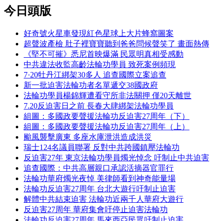
今日頭版
好奇號火星車發現紅色星球上大片蜂窩圖案
超聲波產檢 肚子裡寶寶聽到爸爸問候聲笑了 畫面熱傳
《堅不可摧》悉尼首映爆滿 民眾明真相受感動
中共違法收監高齡法輪功學員 致死案例頻現
7·20牡丹江綁架30多人 追查國際立案追查
新一批迫害法輪功者名單遞交38國政府
法輪功學員楊錦輝遭看守所非法關押 僅20天離世
7.20反迫害日之前 長春大肆綁架法輪功學員
組圖：多國政要聲援法輪功反迫害27周年（下）
組圖：多國政要聲援法輪功反迫害27周年（上）
颱風襲擊廣東 多座水庫泄洪造成洪災
瑞士124名議員聯署 反對中共跨國鎮壓法輪功
反迫害27年 東京法輪功學員燭光悼念 吁制止中共迫害
追查國際：中共高層親口承認活摘器官罪行
法輪功華府燭光夜悼 美律師看到神奇能量場
法輪功反迫害27周年 台北大遊行吁制止迫害
解體中共結束迫害 法輪功近兩千人華府大遊行
反迫害27周年 華府集會吁停止迫害法輪功
法輪功反迫害27周年 馬來西亞民眾吁制止迫害