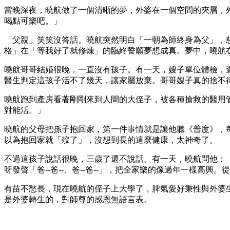
當晚深夜，曉航做了一個清晰的夢，外婆在一個空間的夾層，
喝點可樂吧。」
「父親」笑笑沒答話。曉航突然明白「一朝為師終身為父」，
格」在「等我好了就修煉」的臨終誓願夢想成真。夢中，曉航
曉航哥哥結婚很晚，一直沒有孩子。有一天，嫂子單位體檢，
醫生判定這孩子活不了幾天，讓家屬放棄。哥哥嫂子真的捨不
曉航跑到產房看著剛剛來到人間的大侄子，被各種搶救的醫用
對能活。」
曉航的父母把孫子抱回家，第一件事情就是讓他聽《普度》，每
以為抱回家就「歿了」，沒想到長的這麼健康，太神奇了。
不過這孩子說話很晚，三歲了還不說話。有一天，曉航問他：
呀發聲「爸--爸--、爸--爸--」，把全家樂的像過年一樣高
有苗不愁長，現在曉航的侄子上大學了，脾氣愛好秉性與外婆
是外婆轉生的，對師尊的感恩無語言表。