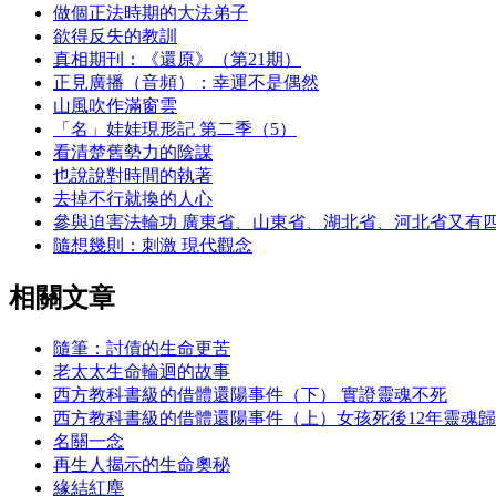
做個正法時期的大法弟子
欲得反失的教訓
真相期刊：《還原》（第21期）
正見廣播（音頻）：幸運不是偶然
山風吹作滿窗雲
「名」娃娃現形記 第二季（5）
看清楚舊勢力的陰謀
也說說對時間的執著
去掉不行就換的人心
參與迫害法輪功 廣東省、山東省、湖北省、河北省又有
隨想幾則：刺激 現代觀念
相關文章
隨筆：討債的生命更苦
老太太生命輪迴的故事
西方教科書級的借體還陽事件（下） 實證靈魂不死
西方教科書級的借體還陽事件（上）女孩死後12年靈魂
名關一念
再生人揭示的生命奧秘
緣結紅塵