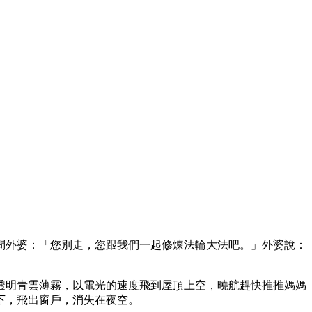
問外婆：「您別走，您跟我們一起修煉法輪大法吧。」外婆說：
透明青雲薄霧，以電光的速度飛到屋頂上空，曉航趕快推推媽媽
下，飛出窗戶，消失在夜空。