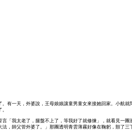
歲了。有一天，外婆說，王母娘娘讓童男童女來接她回家。小航就
了。
誓言「我太老了，腿盤不上了，等我好了就修煉」，就看見一團
大法，師父管外婆了。」那團透明青雲薄霧好像在鞠躬，顫了三