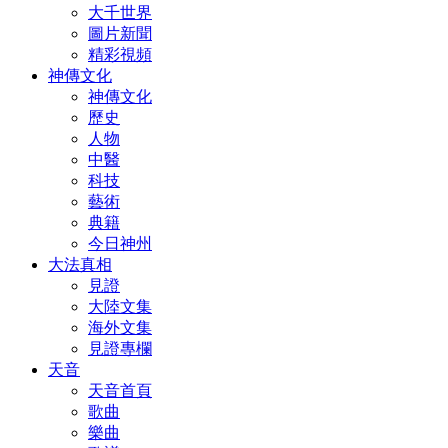
大千世界
圖片新聞
精彩視頻
神傳文化
神傳文化
歷史
人物
中醫
科技
藝術
典籍
今日神州
大法真相
見證
大陸文集
海外文集
見證專欄
天音
天音首頁
歌曲
樂曲