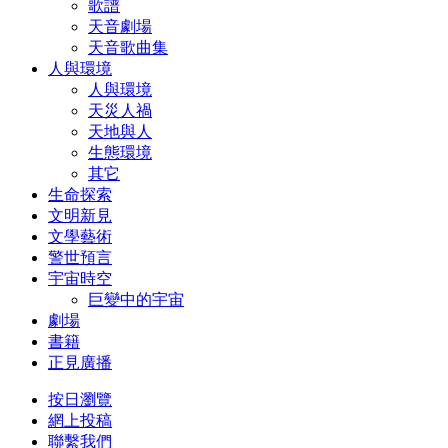
歌譜
天音劇場
天音歌曲集
人與環境
人與環境
天災人禍
天地與人
生態環境
其它
生命探索
文明新見
文學藝術
警世預言
宇宙時空
巨變中的宇宙
劇場
書籍
正見廣播
按日瀏覽
網上投稿
聯繫我們