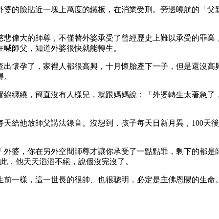
外婆的臉貼近一塊上萬度的鐵板，在消業受刑。旁邊曉航的「父
慈悲偉大的師尊，不僅替外婆承受了曾經歷史上難以承受的罪業
在喊師父，知道外婆很快就能轉生。
查出懷孕了，家裡人都很高興，十月懷胎產下一子，但是還沒高
得。
管線纏繞，簡直沒有人樣兒，就跟媽媽說：「外婆轉生太著急了
天給他放師父講法錄音。沒想到，孩子每天日新月異，100天
「外婆，你在另外空間師尊才讓你承受了一點點罪，剩下的都是
興。從此，他天天滔滔不絕，說個沒完沒了。
生前一樣，這一世長的很帥、也很聰明，必定是主佛恩賜的生命