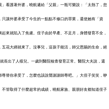
親」看護著外婆，曉航遞給「父親」一瓶可樂說：「太熱了，您
，只讓外婆承受了今生的一點點不修口的罪業，還使她有「資
興起來就陷入了焦慮。侄子由於早產、不足月，身體發育不全，
，五花大綁就來了。沒事兒，這孩子能活，師父恩賜的生命，絕
後就長出了人樣兒。一歲到醫院檢查發育正常。醫院大夫說，還
師尊替你承受了，怎麼也該說聲謝謝師尊吧。」大侄子笑笑，咿
。不管取得了什麼超常的成績，曉航家族、親朋好友都知道侄子