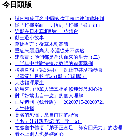
今日頭版
講真相成罪名 中國多位工程師律師遭枉判
從「打掃浴缸」，悟到「打掃『欲』缸」
近期在日本真相點的一些體會
勸三退小故事
萬物有言：從草木到高遠
重症來襲遇高人 幸運從來不偶然
連環畫：他們都是為法而來的生命（二）
上半年中共對法輪功教師的迫害案例
講清真相（第35期）：制止中共活摘器官
《清流》月報 第251期（印刷版）
大法福澤眾生
給馬來西亞華人講真相的修煉經歷和心得
對「好壞出自一念」的個人理解
正見週刊（錄音版）：20260715-20260721
人生抉擇
莫名的恐懼，來自前世的記憶
「名」娃娃現形記 第二季（6）
在魔難中體悟「弟子正念足，師有回天力」的法理
看不上別人也是嫉妒心