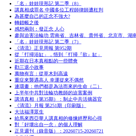
「名」娃娃現形記 第二季（8）
講真相成罪名 中國多位工程師律師遭枉判
為甚麼自己的正念不強大?
轉錯帳之後
感想兩則：發正念 人心
參與迫害法輪功 雲南省、吉林省、貴州省、北京市、湖
「名」娃娃現形記 第二季（7）
《清流》正見周報 第952期
從「打掃浴缸」，悟到「打掃『欲』缸」
近期在日本真相點的一些體會
勸三退小故事
萬物有言：從草木到高遠
重症來襲遇高人 幸運從來不偶然
連環畫：他們都是為法而來的生命（二）
上半年中共對法輪功教師的迫害案例
講清真相（第35期）：制止中共活摘器官
《清流》月報 第251期（印刷版）
大法福澤眾生
給馬來西亞華人講真相的修煉經歷和心得
對「好壞出自一念」的個人理解
正見週刊（錄音版）：20260715-20260721