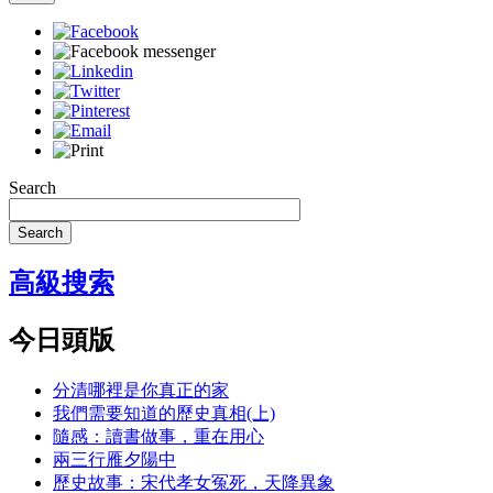
Search
Search
高級搜索
今日頭版
分清哪裡是你真正的家
我們需要知道的歷史真相(上)
隨感：讀書做事，重在用心
兩三行雁夕陽中
歷史故事：宋代孝女冤死，天降異象