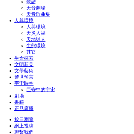
歌譜
天音劇場
天音歌曲集
人與環境
人與環境
天災人禍
天地與人
生態環境
其它
生命探索
文明新見
文學藝術
警世預言
宇宙時空
巨變中的宇宙
劇場
書籍
正見廣播
按日瀏覽
網上投稿
聯繫我們