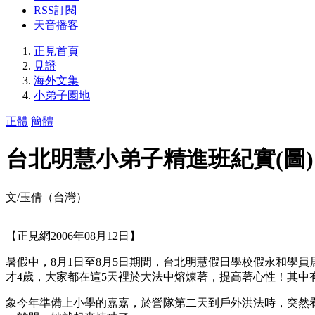
RSS訂閱
天音播客
正見首頁
見證
海外文集
小弟子園地
正體
簡體
台北明慧小弟子精進班紀實(圖)
文/玉倩（台灣）
【正見網2006年08月12日】
暑假中，8月1日至8月5日期間，台北明慧假日學校假永和學
才4歲，大家都在這5天裡於大法中熔煉著，提高著心性！其
象今年準備上小學的嘉嘉，於營隊第二天到戶外洪法時，突然