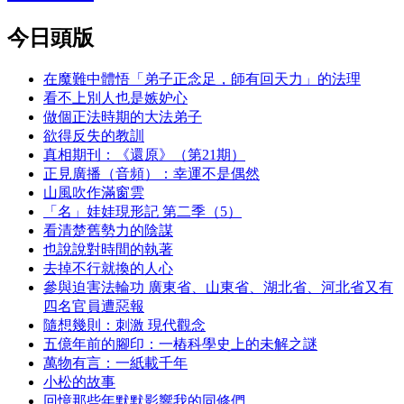
今日頭版
在魔難中體悟「弟子正念足，師有回天力」的法理
看不上別人也是嫉妒心
做個正法時期的大法弟子
欲得反失的教訓
真相期刊：《還原》（第21期）
正見廣播（音頻）：幸運不是偶然
山風吹作滿窗雲
「名」娃娃現形記 第二季（5）
看清楚舊勢力的陰謀
也說說對時間的執著
去掉不行就換的人心
參與迫害法輪功 廣東省、山東省、湖北省、河北省又有
四名官員遭惡報
隨想幾則：刺激 現代觀念
五億年前的腳印：一樁科學史上的未解之謎
萬物有言：一紙載千年
小松的故事
回憶那些年默默影響我的同修們