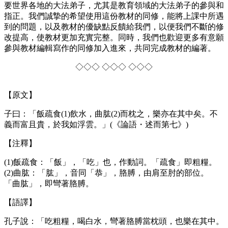
要世界各地的大法弟子，尤其是教育領域的大法弟子的參與和
指正。我們誠摯的希望使用這份教材的同修，能將上課中所遇
到的問題，以及教材的優缺點反饋給我們，以便我們不斷的修
改提高，使教材更加充實完整。同時，我們也歡迎更多有意願
參與教材編輯寫作的同修加入進來，共同完成教材的編著。
◇◇◇ ◇◇◇ ◇◇◇
【原文】
子曰：「飯疏食(1)飲水，曲肱(2)而枕之，樂亦在其中矣。不
義而富且貴，於我如浮雲。」(《論語・述而第七》)
【注釋】
(1)飯疏食：「飯」，「吃」也，作動詞。「疏食」即粗糧。
(2)曲肱：「肱」，音同「恭」，胳膊，由肩至肘的部位。
「曲肱」，即彎著胳膊。
【語譯】
孔子說：「吃粗糧，喝白水，彎著胳膊當枕頭，也樂在其中。