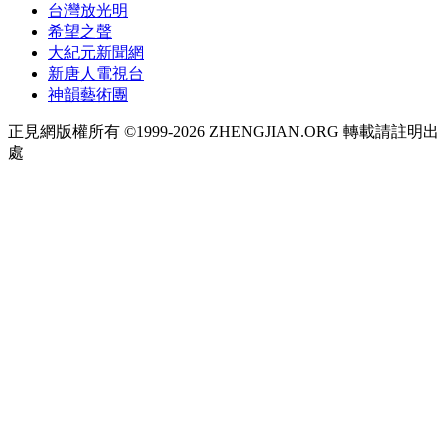
台灣放光明
希望之聲
大紀元新聞網
新唐人電視台
神韻藝術團
正見網版權所有 ©1999-2026 ZHENGJIAN.ORG 轉載請註明出
處