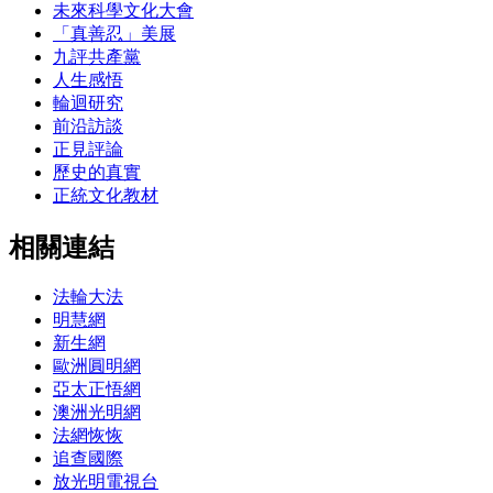
未來科學文化大會
「真善忍」美展
九評共產黨
人生感悟
輪迴研究
前沿訪談
正見評論
歷史的真實
正統文化教材
相關連結
法輪大法
明慧網
新生網
歐洲圓明網
亞太正悟網
澳洲光明網
法網恢恢
追查國際
放光明電視台