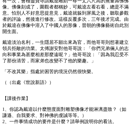
有一次，會稽靈寶寺請戴逵雕刻一尊一丈六尺高的無量壽佛佛
像。佛像刻成了，圍觀者都稱妙，可戴逵左看右看，總是不滿
意。怕別人不好意思提意見，戴逵就躲到屏風之後，聽取參觀
者的評論，然後進行修改。這樣反覆多次，三年後才完成。由
於戴逵在佛像中溶入了中國人的形像，晉朝的佛像藝術自此別
開生面。
戴逵淡泊名利，一生隱居不願出來為官，而他哥哥則想著建立
領兵拒敵的功業。太傅謝安對他哥哥說：「你們兄弟倆人的志
向和事業為甚麼相差那麼遠呢？」他哥哥說：「因為我忍受不
了那份清苦，而家弟也改變不了他的樂趣。」
「不改其樂」指處於困苦的境況仍然很快樂。
（（出處《世說新語》）
【課後作業】
1、你認為戴逵以什麼態度面對雕塑佛像才能淋漓盡致？（如
謙遜、自我要求、對神佛的虔誠等等。）
2、一件事情成功的要件是什麼？請舉例說明你的看法。