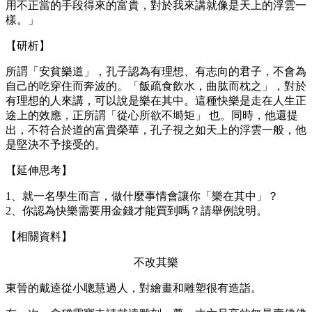
用不正當的手段得來的富貴，對於我來講就像是天上的浮雲一
樣。」
【研析】
所謂「安貧樂道」，孔子認為有理想、有志向的君子，不會為
自己的吃穿住而奔波的。「飯疏食飲水，曲肱而枕之」，對於
有理想的人來講，可以說是樂在其中。這種快樂是走在人生正
途上的效應，正所謂「從心所欲不塒矩」 也。同時，他還提
出，不符合於道的富貴榮華，孔子視之如天上的浮雲一般，他
是堅決不予接受的。
【延伸思考】
1、就一名學生而言，做什麼事情會讓你「樂在其中」？
2、你認為快樂需要用金錢才能買到嗎？請舉例說明。
【相關資料】
不改其樂
東晉的戴逵從小聰慧過人，對繪畫和雕塑很有造詣。