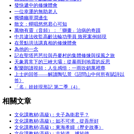
發快遞中的修煉體會
一位幸運的無助老人
獨憐幽草澗邊生
散文：蟬唱悠悠君心可知
萬物有靈（音頻）：「獅畫」治病的奇蹟
中共違法收監高齡法輪功學員 致死案例頻現
在景點洪法講真相的修煉體會
為他的一念
記在聖塔芭芭拉與丹麥村的集體修煉與採風之旅
天象異常下的三峽大壩：從暴雨到地震的反思
配樂朗讀視頻：人生感悟：一雨吹銷萬裡塵
上士的回答——解讀陶弘景《詔問山中何所有賦詩以
答》
「名」娃娃現形記 第二季（4）
相關文章
文化課教材(高級)：夫子為衛君乎？
文化課教材(高級)：如不可求，從吾所好
文化課教材(高級)：東海孝婦（歷史故事）
文化課教材(高級)：志於道，據於德