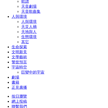
歌譜
天音劇場
天音歌曲集
人與環境
人與環境
天災人禍
天地與人
生態環境
其它
生命探索
文明新見
文學藝術
警世預言
宇宙時空
巨變中的宇宙
劇場
書籍
正見廣播
按日瀏覽
網上投稿
聯繫我們