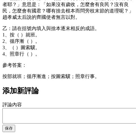
者耶？」意思是：「如果沒有歲收，怎麼會有良民？沒有良
民，怎麼會有國君？哪有捨去根本而問旁枝末節的道理呢？」
趙孝威太后說的齊國使者無言以對。
乙：請在括號內填入與捨本逐末相反的成語。
1、按（ ）就班。
2、循序漸（ ）。
3、（ ）圖索驥。
4、照章行（ ）。
參考答案：
按部就班；循序漸進；按圖索驥；照章行事。
添加新評論
評論內容
保存