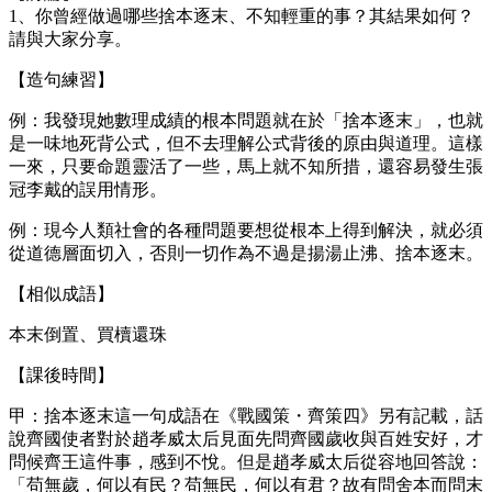
1、你曾經做過哪些捨本逐末、不知輕重的事？其結果如何？
請與大家分享。
【造句練習】
例：我發現她數理成績的根本問題就在於「捨本逐末」，也就
是一味地死背公式，但不去理解公式背後的原由與道理。這樣
一來，只要命題靈活了一些，馬上就不知所措，還容易發生張
冠李戴的誤用情形。
例：現今人類社會的各種問題要想從根本上得到解決，就必須
從道德層面切入，否則一切作為不過是揚湯止沸、捨本逐末。
【相似成語】
本末倒置、買櫝還珠
【課後時間】
甲：捨本逐末這一句成語在《戰國策・齊策四》另有記載，話
說齊國使者對於趙孝威太后見面先問齊國歲收與百姓安好，才
問候齊王這件事，感到不悅。但是趙孝威太后從容地回答說：
「苟無歲，何以有民？苟無民，何以有君？故有問舍本而問末