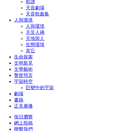
歌譜
天音劇場
天音歌曲集
人與環境
人與環境
天災人禍
天地與人
生態環境
其它
生命探索
文明新見
文學藝術
警世預言
宇宙時空
巨變中的宇宙
劇場
書籍
正見廣播
按日瀏覽
網上投稿
聯繫我們