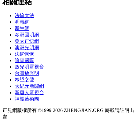
相關連結
法輪大法
明慧網
新生網
歐洲圓明網
亞太正悟網
澳洲光明網
法網恢恢
追查國際
放光明電視台
台灣放光明
希望之聲
大紀元新聞網
新唐人電視台
神韻藝術團
正見網版權所有 ©1999-2026 ZHENGJIAN.ORG 轉載請註明出
處