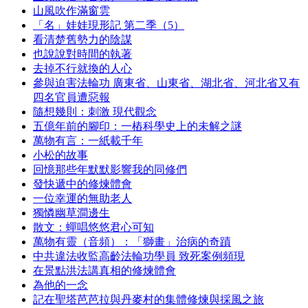
山風吹作滿窗雲
「名」娃娃現形記 第二季（5）
看清楚舊勢力的陰謀
也說說對時間的執著
去掉不行就換的人心
參與迫害法輪功 廣東省、山東省、湖北省、河北省又有
四名官員遭惡報
隨想幾則：刺激 現代觀念
五億年前的腳印：一樁科學史上的未解之謎
萬物有言：一紙載千年
小松的故事
回憶那些年默默影響我的同修們
發快遞中的修煉體會
一位幸運的無助老人
獨憐幽草澗邊生
散文：蟬唱悠悠君心可知
萬物有靈（音頻）：「獅畫」治病的奇蹟
中共違法收監高齡法輪功學員 致死案例頻現
在景點洪法講真相的修煉體會
為他的一念
記在聖塔芭芭拉與丹麥村的集體修煉與採風之旅