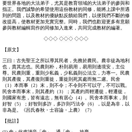
要世界各地的大法弟子，尤其是教育領域的大法弟子的參與和
指正。我們誠摯的希望使用這份教材的同修，能將上課中所遇
到的問題，以及教材的優缺點反饋給我們，以便我們不斷的修
改提高，使教材更加充實完整。同時，我們也歡迎更多有意願
參與教材編輯寫作的同修加入進來，共同完成教材的編著。
◇◇◇ ◇◇◇ ◇◇◇
【原文】
三曰：古先聖王之所以導其民者，先務於農民。農非徒為地利
也，貴其志也。民農則朴，朴則易用，易用則邊境安，主位
尊。民農則重，重則少私義，少私義則公法立，力專一。民農
則其產復，其產復則重徙，重徙則死其處而無二慮。民舍
（1）本而事（2）末，則不令；不令則不可以守，不可以戰。
民舍本而事末，則其產約（3）；其產約而輕遷徙，輕遷徙，
則國家有患，皆有遠志，無有居心（4）。民舍本而事末，則
好智（5）；好智則多詐，多詐則巧法令（6），以是為非，以
非為是。《呂氏春秋・士容論・上農》（7）
【批註】
(1) 舍：此處讀音「舍」，通「舍」，捨棄。