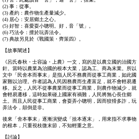
(2) 事：從事。
(3) 產約：農作物生產量減少。
(4) 居心：安居鄉土之心。
(5) 好智：喜愛耍小聰明。好，音「號」。
(6) 巧法令：擅於玩弄法令。
(7) 典故另見於《戰國策・齊策四》。
【故事闡述】
《呂氏春秋・士容論・上農》一文，寫的是以農立國的治國方
針。當時以農業為治國的根本大業，認為工、商為末業。所以
文中「民舍本而事末」是指人民不務農而從事工商業，如此國
家難以治理。作者認為人民因務農而生產富足，就不會輕易遷
移。反之，人民不從事農業而從事工商業，則農作物減少，就
會輕易遷移，這時如果碰上國家有禍難，人民將無心長住鄉
土。而且人民從事工商業，會耍弄小聰明，因而狡猾多詐，玩
弄法令，顛倒是非。
後來「舍本事末」逐漸演變成「捨本逐末」，用來指不求事物
的根本，只重視枝微末節，不知輕重之意。
【討論】