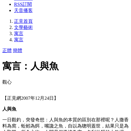
RSS訂閱
天音播客
正見首頁
文學藝術
寓言
寓言
正體
簡體
寓言：人與魚
觀心
【正見網2007年12月24日】
人與魚
一日觀釣，突發奇想：人與魚的本質的區別在那裡呢？人撒香
料為窩，蚯蚓為餌，嘴讒之魚，自以為聰明蓋世，結果只是為