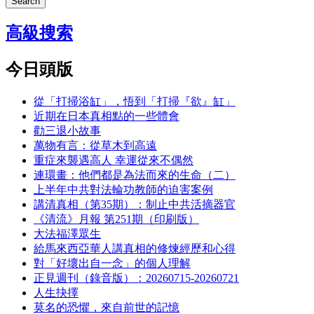
Search
高級搜索
今日頭版
從「打掃浴缸」，悟到「打掃『欲』缸」
近期在日本真相點的一些體會
勸三退小故事
萬物有言：從草木到高遠
重症來襲遇高人 幸運從來不偶然
連環畫：他們都是為法而來的生命（二）
上半年中共對法輪功教師的迫害案例
講清真相（第35期）：制止中共活摘器官
《清流》月報 第251期（印刷版）
大法福澤眾生
給馬來西亞華人講真相的修煉經歷和心得
對「好壞出自一念」的個人理解
正見週刊（錄音版）：20260715-20260721
人生抉擇
莫名的恐懼，來自前世的記憶