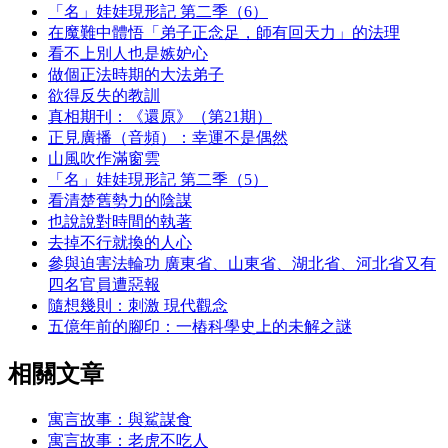
「名」娃娃現形記 第二季（6）
在魔難中體悟「弟子正念足，師有回天力」的法理
看不上別人也是嫉妒心
做個正法時期的大法弟子
欲得反失的教訓
真相期刊：《還原》（第21期）
正見廣播（音頻）：幸運不是偶然
山風吹作滿窗雲
「名」娃娃現形記 第二季（5）
看清楚舊勢力的陰謀
也說說對時間的執著
去掉不行就換的人心
參與迫害法輪功 廣東省、山東省、湖北省、河北省又有
四名官員遭惡報
隨想幾則：刺激 現代觀念
五億年前的腳印：一樁科學史上的未解之謎
相關文章
寓言故事：與鯊謀食
寓言故事：老虎不吃人