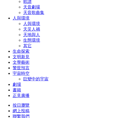
歌譜
天音劇場
天音歌曲集
人與環境
人與環境
天災人禍
天地與人
生態環境
其它
生命探索
文明新見
文學藝術
警世預言
宇宙時空
巨變中的宇宙
劇場
書籍
正見廣播
按日瀏覽
網上投稿
聯繫我們