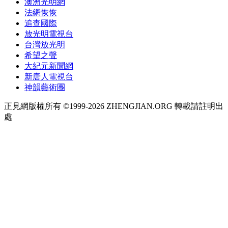
澳洲光明網
法網恢恢
追查國際
放光明電視台
台灣放光明
希望之聲
大紀元新聞網
新唐人電視台
神韻藝術團
正見網版權所有 ©1999-2026 ZHENGJIAN.ORG 轉載請註明出
處