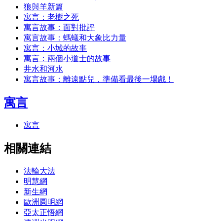
狼與羊新篇
寓言：老樹之死
寓言故事：面對批評
寓言故事：螞蟻和大象比力量
寓言：小城的故事
寓言：兩個小道士的故事
井水和河水
寓言故事：離遠點兒，準備看最後一場戲！
寓言
寓言
相關連結
法輪大法
明慧網
新生網
歐洲圓明網
亞太正悟網