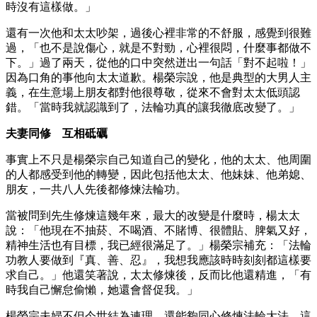
時沒有這樣做。」
還有一次他和太太吵架，過後心裡非常的不舒服，感覺到很難
過，「也不是說傷心，就是不對勁，心裡很悶，什麼事都做不
下。」過了兩天，從他的口中突然迸出一句話「對不起啦！」
因為口角的事他向太太道歉。楊榮宗說，他是典型的大男人主
義，在生意場上朋友都對他很尊敬，從來不會對太太低頭認
錯。「當時我就認識到了，法輪功真的讓我徹底改變了。」
夫妻同修 互相砥礪
事實上不只是楊榮宗自己知道自己的變化，他的太太、他周圍
的人都感受到他的轉變，因此包括他太太、他妹妹、他弟媳、
朋友，一共八人先後都修煉法輪功。
當被問到先生修煉這幾年來，最大的改變是什麼時，楊太太
說：「他現在不抽菸、不喝酒、不賭博、很體貼、脾氣又好，
精神生活也有目標，我已經很滿足了。」楊榮宗補充：「法輪
功教人要做到『真、善、忍』，我想我應該時時刻刻都這樣要
求自己。」他還笑著說，太太修煉後，反而比他還精進，「有
時我自己懈怠偷懶，她還會督促我。」
楊榮宗夫婦不但今世結為連理，還能夠同心修煉法輪大法，這