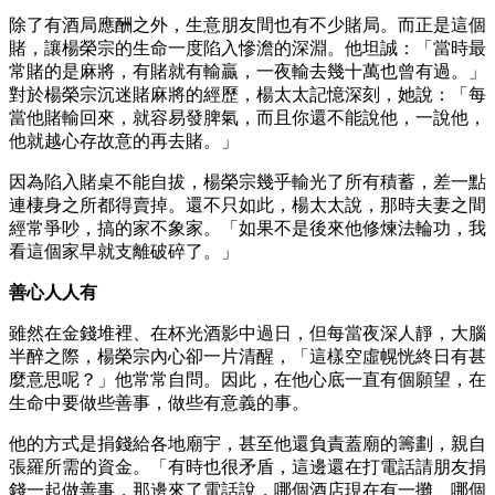
除了有酒局應酬之外，生意朋友間也有不少賭局。而正是這個
賭，讓楊榮宗的生命一度陷入慘澹的深淵。他坦誠：「當時最
常賭的是麻將，有賭就有輸贏，一夜輸去幾十萬也曾有過。」
對於楊榮宗沉迷賭麻將的經歷，楊太太記憶深刻，她說：「每
當他賭輸回來，就容易發脾氣，而且你還不能說他，一說他，
他就越心存故意的再去賭。」
因為陷入賭桌不能自拔，楊榮宗幾乎輸光了所有積蓄，差一點
連棲身之所都得賣掉。還不只如此，楊太太說，那時夫妻之間
經常爭吵，搞的家不象家。「如果不是後來他修煉法輪功，我
看這個家早就支離破碎了。」
善心人人有
雖然在金錢堆裡、在杯光酒影中過日，但每當夜深人靜，大腦
半醉之際，楊榮宗內心卻一片清醒，「這樣空虛幌恍終日有甚
麼意思呢？」他常常自問。因此，在他心底一直有個願望，在
生命中要做些善事，做些有意義的事。
他的方式是捐錢給各地廟宇，甚至他還負責蓋廟的籌劃，親自
張羅所需的資金。「有時也很矛盾，這邊還在打電話請朋友捐
錢一起做善事，那邊來了電話說，哪個酒店現在有一攤、哪個