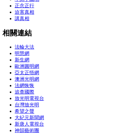
正念正行
迫害真相
講真相
相關連結
法輪大法
明慧網
新生網
歐洲圓明網
亞太正悟網
澳洲光明網
法網恢恢
追查國際
放光明電視台
台灣放光明
希望之聲
大紀元新聞網
新唐人電視台
神韻藝術團