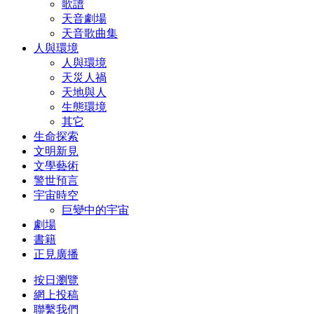
歌譜
天音劇場
天音歌曲集
人與環境
人與環境
天災人禍
天地與人
生態環境
其它
生命探索
文明新見
文學藝術
警世預言
宇宙時空
巨變中的宇宙
劇場
書籍
正見廣播
按日瀏覽
網上投稿
聯繫我們