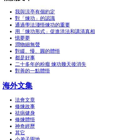
我與涼亭有個約定
對「煉功」的認識
通過學法淺悟煉功的重要
用「煉功形式」促進洪法和講清真相
憶夢夢
潤物細無聲
對緩、慢、圓的體悟
都是好事
二十多年的粉瘤 煉功幾天後消失
對善的一點體悟
海外文集
法會文章
修煉故事
祛病健身
修煉體悟
神奇經歷
其它
小弟子園地