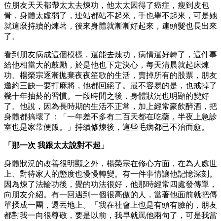
位朋友天天都帶太太去煉功，他太太因得了癌症，瘦到皮包
骨，身體太虛弱了，連站都站不起來，手也舉不起來，可是她
就這麼持續的煉著，後來身體就漸漸好起來，連頭髮也長出來
了。
看到朋友病成這個模樣，還能去煉功，病情還好轉了，這件事
給他相當大的鼓勵，於是他也下定決心，每天清晨就起床煉
功。楊榮宗逐漸拋棄夜夜笙歌的生活，賣掉所有的股票，朋友
邀約三缺一要打麻將，他都回絕了。最不容易的是，也戒掉了
幾十年抽菸的習慣。一段時間之後，身體狀況也明顯的變好
了。他說，因為長時期的生活不正常，加上經常豪飲醉酒，把
身體都搞壞了：「一年差不多有二百天都在吃藥，半夜上急診
室也是家常便飯。」持續修煉後，這些毛病都已不治而愈。
「那一次 我跟太太說對不起」
身體狀況的改善很明顯之外，楊榮宗在修心方面，在為人處世
上、對待家人的態度也慢慢轉變。有一件事情讓他記憶深刻。
因為煉了法輪功後，覺的功法很好，他那時經常四處發傳單，
向朋友介紹。有一回遇到一個很高傲的人，當著他面前就把傳
單揉成一團，還丟地上。「我在社會上也是有頭有臉的，朋友
都對我一向很尊敬，要是以前，我早就罵他兩句了，可是我當