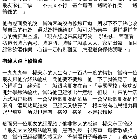
朋友家裡三缺一，不去又不行，甚至還有一邊喝酒作樂，一邊
籌錢的。」
他有感而發的說，當時因為沒有修煉正道，所以下不了決心改
變自己的行為，還以為捐錢給廟宇就可以做善事，彌補彌補內
心的愧疚與空虛。「現在想起來真是可笑， 那些佛、菩薩看
我這麼賭六合彩、賭麻將、賭輸了就拿太太、家庭出氣，而且
經常飲酒作樂，心裡一定特別難受，怎麼還會保佑我呢？」
有緣人踏上修煉路
一九九九年，楊榮宗的人生有了一百八十度的轉折。當時一位
朋友跟他介紹法輪功，問他要不要煉，他一下子就答應了，他
心裡明白，緣分到了，就跟著朋友在台南「美國學校」煉功點
開始學煉法輪功。當時他已經淡出生意場，但幾十年來的生活
方式就是那樣，一會兒這個朋友約酒店，一會兒那個朋友約打
麻將，酒局賭局結束，已經天又快亮了，根本沒有心思體力再
起早煉功，所以也是有一搭沒一搭的，不是很積極。
然而另一位朋友的經歷給了他非常大的感觸。楊榮宗回憶說：
「朋友太太沒煉法輪功前，患有乳癌，很嚴重，還擴散成肺
癌，當時已經從醫院載回家，準備看日子辦後事了。」後來這