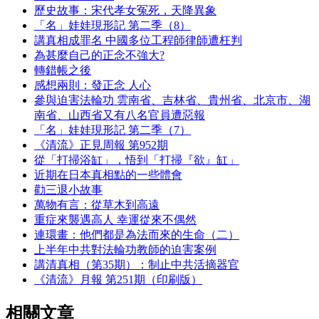
歷史故事：宋代孝女冤死，天降異象
「名」娃娃現形記 第二季（8）
講真相成罪名 中國多位工程師律師遭枉判
為甚麼自己的正念不強大?
轉錯帳之後
感想兩則：發正念 人心
參與迫害法輪功 雲南省、吉林省、貴州省、北京市、湖
南省、山西省又有八名官員遭惡報
「名」娃娃現形記 第二季（7）
《清流》正見周報 第952期
從「打掃浴缸」，悟到「打掃『欲』缸」
近期在日本真相點的一些體會
勸三退小故事
萬物有言：從草木到高遠
重症來襲遇高人 幸運從來不偶然
連環畫：他們都是為法而來的生命（二）
上半年中共對法輪功教師的迫害案例
講清真相（第35期）：制止中共活摘器官
《清流》月報 第251期（印刷版）
相關文章