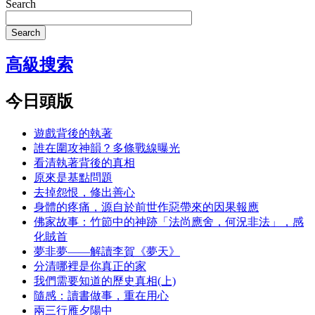
Search
Search
高級搜索
今日頭版
遊戲背後的執著
誰在圍攻神韻？多條戰線曝光
看清執著背後的真相
原來是基點問題
去掉怨恨，修出善心
身體的疼痛，源自於前世作惡帶來的因果報應
佛家故事：竹節中的神跡「法尚應舍，何況非法」，感
化賊首
夢非夢——解讀李賀《夢天》
分清哪裡是你真正的家
我們需要知道的歷史真相(上)
隨感：讀書做事，重在用心
兩三行雁夕陽中