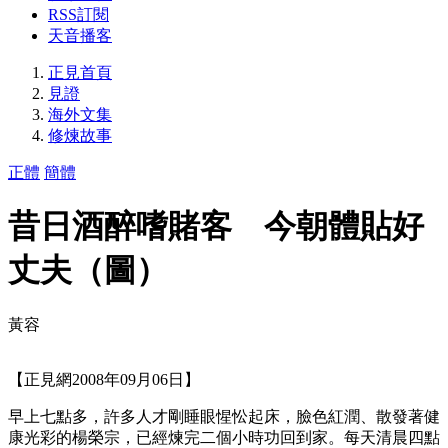
RSS訂閱
天音播客
正見首頁
見證
海外文集
修煉故事
正體
簡體
昔日酒醉嗜賭客 今朝體貼好
丈夫（圖）
黃容
【正見網2008年09月06日】
早上七點多，許多人才剛睡眼惺忪起床，臉色紅潤、散發著健
康光彩的楊榮宗，已經煉完二個小時功回到家。每天清晨四點