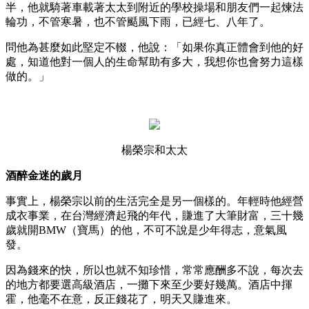
半，他就騎著車載著太太到附近的學校操場和朋友們一起煉法
輪功，不管寒暑，也不管颳風下雨，已經七、八年了。
問他為甚麼如此堅定不輟，他說：「如果你真正體會到他的好
處，知道他對一個人的生命幫助有多大，我想你也會努力這樣
做的。」
楊榮宗和太太
酒醉金迷的歲月
事實上，楊榮宗以前的生活完全是另一個樣的。年輕時他經營
成衣事業，在台灣經濟起飛的年代，賺進了大筆財富，三十幾
歲就開BMW（寶馬）的他，不可不說是少年得志，意氣風
發。
因為錢來的快，所以也就不知珍惜，常常應酬多不說，每次去
的地方都要選高級酒店，一攤下來至少要好幾萬。酒店中揮
霍，他毫不在意，反正錢花了，明天又賺進來。