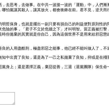
活，去思考，去做事。在中共一波接一波的「運動」中，人們漸
，哪怕黨讓其殺人，讓其放火，都會衝鋒在前。君不見，逆天而
的明哲保身，也就是擺出一副只要有損自己的利益便對原則性的
來危險的事，「君子不立於危牆之下」才叫明智。當正義被打擊
這時你拋棄的其實就是你自己，因為這個世界不是用來給邪惡懲
善良的人用盡酷刑，極盡邪惡之能事，他已經不能叫做人了，不
無知中出賣了良知，還是為了一己之私拋棄了良知，抑或是在殘
惡黨身上；還是選擇正義，棄惡從善，三退（退黨團隊）保生命