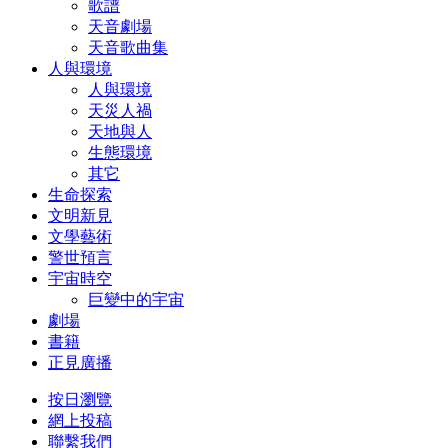
歌譜
天音劇場
天音歌曲集
人與環境
人與環境
天災人禍
天地與人
生態環境
其它
生命探索
文明新見
文學藝術
警世預言
宇宙時空
巨變中的宇宙
劇場
書籍
正見廣播
按日瀏覽
網上投稿
聯繫我們