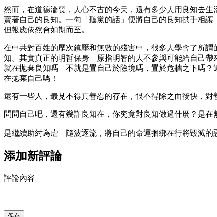
然而，在道德淪喪，人心不古的今天，還有多少人用良知去生
賣著自己的良知。一句「聽黨的話」便將自己的良知拱手相讓
但報應依然會如期而至。
在中共對百姓的歷次鎮壓和無數的殘害中，很多人學會了所謂
知。其實真正的明哲保身，原指明智的人不參與可能給自己帶
就在拋棄良知嗎，不就是置自己於險境嗎，置於危牆之下嗎？
在拋棄自己嗎！
還有一些人，最見不得真善忍的存在，恨不得除之而後快，對
問問自己吧，還有幾許良知在，你究竟對良知做過什麼？是在
是繼續助紂為虐，隨波逐流，將自己的命運捆綁在行將毀滅的
添加新評論
評論內容
保存