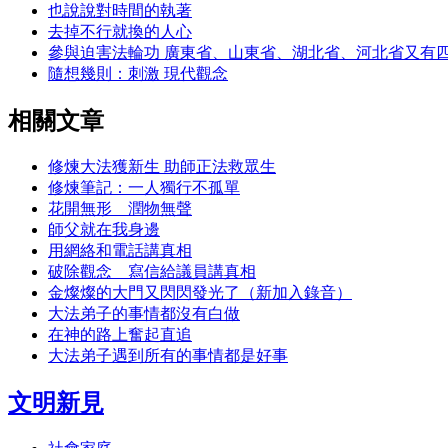
也說說對時間的執著
去掉不行就換的人心
參與迫害法輪功 廣東省、山東省、湖北省、河北省又有
隨想幾則：刺激 現代觀念
相關文章
修煉大法獲新生 助師正法救眾生
修煉筆記：一人獨行不孤單
花開無形 潤物無聲
師父就在我身邊
用網絡和電話講真相
破除觀念 寫信給議員講真相
金燦燦的大門又閃閃發光了（新加入錄音）
大法弟子的事情都沒有白做
在神的路上奮起直追
大法弟子遇到所有的事情都是好事
文明新見