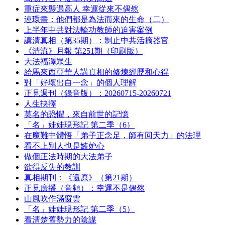
重症來襲遇高人 幸運從來不偶然
連環畫：他們都是為法而來的生命（二）
上半年中共對法輪功教師的迫害案例
講清真相（第35期）：制止中共活摘器官
《清流》月報 第251期（印刷版）
大法福澤眾生
給馬來西亞華人講真相的修煉經歷和心得
對「好壞出自一念」的個人理解
正見週刊（錄音版）：20260715-20260721
人生抉擇
莫名的恐懼，來自前世的記憶
「名」娃娃現形記 第二季（6）
在魔難中體悟「弟子正念足，師有回天力」的法理
看不上別人也是嫉妒心
做個正法時期的大法弟子
欲得反失的教訓
真相期刊：《還原》（第21期）
正見廣播（音頻）：幸運不是偶然
山風吹作滿窗雲
「名」娃娃現形記 第二季（5）
看清楚舊勢力的陰謀