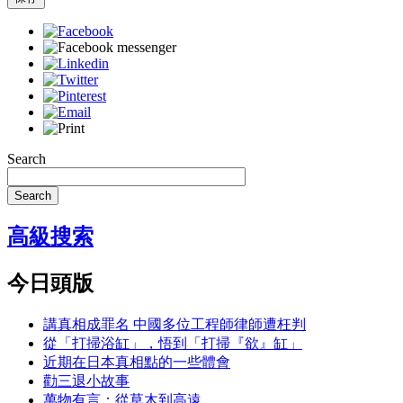
Search
Search
高級搜索
今日頭版
講真相成罪名 中國多位工程師律師遭枉判
從「打掃浴缸」，悟到「打掃『欲』缸」
近期在日本真相點的一些體會
勸三退小故事
萬物有言：從草木到高遠