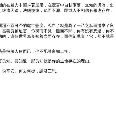
漸的在暴力中顫抖著屈服，在謊言中自甘墮落，無知的沉淪，出
行終遭天遣，法網恢恢，疏而不漏。即或人不相信有報應存在，
問題不置可否的處世態度。說白了就是為了一己之私而拋棄了良
，當善良被迫害，你視而不見，聽而不聞，你有沒有想過，你不
凶的，這個世界為良知善念而存在，而你卻拋棄了它，那不就是
過是披著人皮而已，他不配談良知二字。
害良知。要知道，那良知就是你的生命存在的理由。
一份平安。何去何從，請君三思。