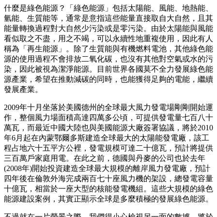
什麼是綠色能源？「綠色能源」包括太陽能、風能、地熱能、
氫能、生質能等，通常是意指這些能量直接取自大自然，且其
能量轉換過程對大自然少污染或是零污染。由於太陽能與風能
看似取之不盡，用之不竭，可以永續性地重複使用，因此有人
稱為「再生能源」。除了生質能與有機燃料電池，其他綠色能
源的使用過程不會排放二氧化碳，也沒有其他對空氣或水的污
染，因此被視為潔淨能源。目前世界各國莫不全力發展綠色能
源產業，希望在推動減碳的同時，也能獲得足夠的電能，繼續
發展產業。
2009年十月坐落於美國德州的全球最大風力發電場剛剛開始運
作，整個風力場面積高達四萬多公頃，可提供發電量七百八十
萬瓦，而最近中國大陸也與美國能源大廠簽署協議，將於2010
年6月起在內蒙鄂爾多斯建造全球最大的太陽能發電廠，該工
程占地六十五平方公裡，發電規模可達二十億瓦，預計將提供
三百萬戶家庭用電。在此之前，德國與丹麥的公司也於去年
(2008年)開始投資建造全球最大規模的離岸風力發電廠，預計
四年後在倫敦外海完成兩百七十座風力機的架設，總發電容量
十億瓦，相當於一座大型的核能發電機組。這些大規模的綠色
能源建設案例，其實正顯示全球是多麼積極的發展綠色能源。
不過就在一片榮景之際，我們得小心檢視另一面的數據。將於