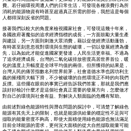
費。若仔細環視周遭人們的日常生活，可發現各種浪費行為所
消耗的能源物資有時甚至超過真正所需的部份，我想這是每個
人都得深刻反省的問題。
接著我們以較大的角度來檢視國家社會，可發現這幾十年來，
各國政府著魔似的追求經濟指標的成長，一方面鼓勵大量生產
與建設，另一方面則刺激大眾消費，藉以促使經濟活動蓬勃，
有時甚至刻意忽視對環境與生態的破壞，一切以發展經濟為優
先，以為如此才能促進國家更發達，人民生活更幸福。不過為
了追求經濟成長，台灣的二氧化碳排放密度高居世界首位，暖
化的溫度上升幅度是全球平均值的兩倍。但所獲得的結果是，
台灣人民的痛苦指數名列世界前茅，社會道德水準也因功利主
義的摧殘而大幅下滑，不少被破壞的自然環境正不時的向我們
反撲。這些擺在眼前的事實已經告訴我們答案，那就是我們應
該好好檢討什麼才是這個社會真正需要的發展方向，怎麼做才
對自己的環境與社會有益、對解決人類面臨的危機有幫助。
由前述對綠色能源特性與潛在問題的探討中，可清楚了解綠色
能源有其先天上的限制，也就是能源供給量的穩定性不足與可
擷取的能量密度不夠高，即使大面積使用綠色能源也無法滿足
目前全球能源的需求，更何況大面積的從大自然擷取能量可能