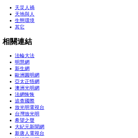
天災人禍
天地與人
生態環境
其它
相關連結
法輪大法
明慧網
新生網
歐洲圓明網
亞太正悟網
澳洲光明網
法網恢恢
追查國際
放光明電視台
台灣放光明
希望之聲
大紀元新聞網
新唐人電視台