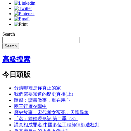
Search
Search
高級搜索
今日頭版
分清哪裡是你真正的家
我們需要知道的歷史真相(上)
隨感：讀書做事，重在用心
兩三行雁夕陽中
歷史故事：宋代孝女冤死，天降異象
「名」娃娃現形記 第二季（8）
講真相成罪名 中國多位工程師律師遭枉判
為甚麼自己的正念不強大?