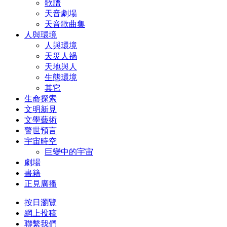
歌譜
天音劇場
天音歌曲集
人與環境
人與環境
天災人禍
天地與人
生態環境
其它
生命探索
文明新見
文學藝術
警世預言
宇宙時空
巨變中的宇宙
劇場
書籍
正見廣播
按日瀏覽
網上投稿
聯繫我們