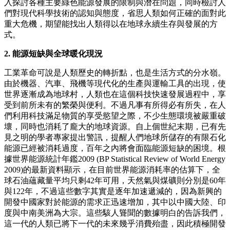
入探討各種主要綠色能源發展的限制與潛在問題，同時檢討人
們對現代科學技術的認知與態度，省思人類如何正確的面對此
重大危機，期望能找出人類得以在地球永續生存與發展的方
式。
2. 能源短缺與全球暖化現況
工業革命可說是人類歷史的轉折點，也是生活方式的分水嶺。
由於機器、汽車、飛機等現代化的生產與運輸工具的出現，使
世界逐漸成為地球村，人類也在這個科技快速發展過程中，享
受到前所未有的繁榮與便利。不過凡事有所得必有所失，在人
們利用科技滿足物質的享受慾望之際，不少生態環境被嚴重破
壞，同時也消耗了龐大的地球資源。自上個世紀末期，已有先
見之明的學者專家提出警訊，提醒人們地球所儲存的有限石化
能源已經被消耗過度，百年之內將會面臨能源短缺的困境。根
據世界能源統計年鑑2009 (BP Statistical Review of World Energy
2009)的最新資料顯示，在目前世界能源消耗率的估算下，全
球石油蘊藏量平均只剩42年可用，天然氣與煤礦則分別是60年
與122年，不過這些數字其實是逐年加速遞減的，因為新興的
開發中國家對於能源的需求正迅速增加，其中以中國大陸、印
度與中南美洲為大宗。這些駭人聳聞的數據明白的告訴我們，
這一代的人類已將下一代的未來幾乎消費殆盡，因此積極開發