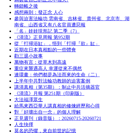
轉錯帳之後
感想兩則：發正念 人心
參與迫害法輪功 雲南省、吉林省、貴州省、北京市、湖
南省、山西省又有八名官員遭惡報
「名」娃娃現形記 第二季（7）
《清流》正見周報 第952期
從「打掃浴缸」，悟到「打掃『欲』缸」
近期在日本真相點的一些體會
勸三退小故事
萬物有言：從草木到高遠
重症來襲遇高人 幸運從來不偶然
連環畫：他們都是為法而來的生命（二）
上半年中共對法輪功教師的迫害案例
講清真相（第35期）：制止中共活摘器官
《清流》月報 第251期（印刷版）
大法福澤眾生
給馬來西亞華人講真相的修煉經歷和心得
對「好壞出自一念」的個人理解
正見週刊（錄音版）：20260715-20260721
人生抉擇
莫名的恐懼，來自前世的記憶