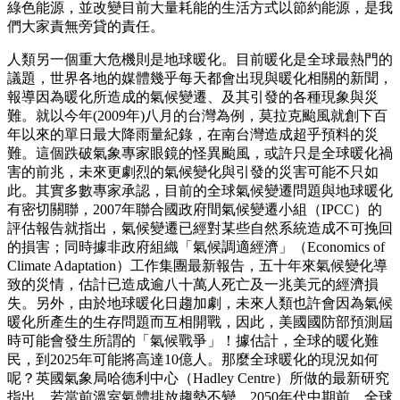
綠色能源，並改變目前大量耗能的生活方式以節約能源，是我
們大家責無旁貸的責任。
人類另一個重大危機則是地球暖化。目前暖化是全球最熱門的
議題，世界各地的媒體幾乎每天都會出現與暖化相關的新聞，
報導因為暖化所造成的氣候變遷、及其引發的各種現象與災
難。就以今年(2009年)八月的台灣為例，莫拉克颱風就創下百
年以來的單日最大降雨量紀錄，在南台灣造成超乎預料的災
難。這個跌破氣象專家眼鏡的怪異颱風，或許只是全球暖化禍
害的前兆，未來更劇烈的氣候變化與引發的災害可能不只如
此。其實多數專家承認，目前的全球氣候變遷問題與地球暖化
有密切關聯，2007年聯合國政府間氣候變遷小組（IPCC）的
評估報告就指出，氣候變遷已經對某些自然系統造成不可挽回
的損害；同時據非政府組織「氣候調適經濟」（Economics of
Climate Adaptation）工作集團最新報告，五十年來氣候變化導
致的災情，估計已造成逾八十萬人死亡及一兆美元的經濟損
失。另外，由於地球暖化日趨加劇，未來人類也許會因為氣候
暖化所產生的生存問題而互相開戰，因此，美國國防部預測屆
時可能會發生所謂的「氣候戰爭」！據估計，全球的暖化難
民，到2025年可能將高達10億人。那麼全球暖化的現況如何
呢？英國氣象局哈德利中心（Hadley Centre）所做的最新研究
指出，若當前溫室氣體排放趨勢不變，2050年代中期前，全球