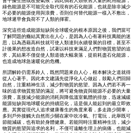
會干擾生態或改變氣候，因此倘若人類依舊大量的耗用能源，
綠色能源是不可能完全取代現有的石化能源，也就是除非減少
不必要的能源使用與浪費，否則任何替代能源一樣入不敷出，
地球遲早會負荷不了人類的揮霍。
深究這些造成能源短缺與全球暖化的根本原因之後，我們當可
了解問題的癥結其實出在人心，是因為人心有著科技萬能的迷
思，以為憑藉高科技就可使人類達到永續發展的目標，甚至不
計後果的想改造自然，試著以科技來滿足人們對物質慾望的追
求，其結果不僅促使人類道德大幅衰落，提前耗盡石化能源，
也造成地球急速暖化的危機。
所謂解鈴仍需系鈴人，既然問題來自人心，根本解決之道就得
從人心著手。因此本文建議先從淨化人心做起，鼓勵人們回歸
自然，注重精神生活，減少對物質的慾望。因為人們若不再一
味的追求物質慾望的滿足，將可避免物資與能源不必要的大量
浪費，直接減少能源的消耗與降低溫室氣體的排放，迅速減緩
能源短缺與地球暖化的持續惡化，這是個人能起到的最立即效
應。其實從現代人追求健康養生的角度來看，多走路少開車，
多到戶外接觸大自然而少關在家中吹冷氣、打電玩，此舉既可
節能減碳，也有助於身體健康。若能同時注重精神生活，減少
物質的慾望與追求的名利，不僅可遠離生理上的病痛，也能減