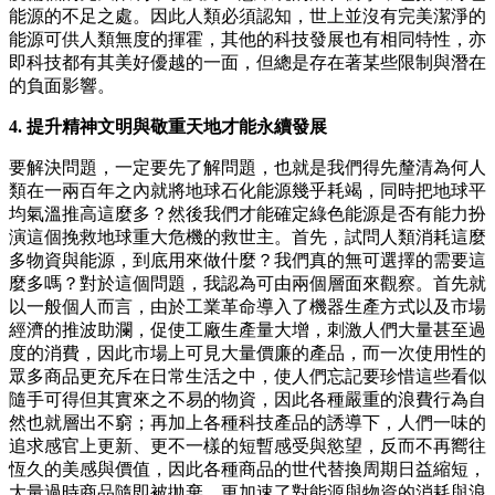
能源的不足之處。因此人類必須認知，世上並沒有完美潔淨的
能源可供人類無度的揮霍，其他的科技發展也有相同特性，亦
即科技都有其美好優越的一面，但總是存在著某些限制與潛在
的負面影響。
4. 提升精神文明與敬重天地才能永續發展
要解決問題，一定要先了解問題，也就是我們得先釐清為何人
類在一兩百年之內就將地球石化能源幾乎耗竭，同時把地球平
均氣溫推高這麼多？然後我們才能確定綠色能源是否有能力扮
演這個挽救地球重大危機的救世主。首先，試問人類消耗這麼
多物資與能源，到底用來做什麼？我們真的無可選擇的需要這
麼多嗎？對於這個問題，我認為可由兩個層面來觀察。首先就
以一般個人而言，由於工業革命導入了機器生產方式以及市場
經濟的推波助瀾，促使工廠生產量大增，刺激人們大量甚至過
度的消費，因此市場上可見大量價廉的產品，而一次使用性的
眾多商品更充斥在日常生活之中，使人們忘記要珍惜這些看似
隨手可得但其實來之不易的物資，因此各種嚴重的浪費行為自
然也就層出不窮；再加上各種科技產品的誘導下，人們一味的
追求感官上更新、更不一樣的短暫感受與慾望，反而不再嚮往
恆久的美感與價值，因此各種商品的世代替換周期日益縮短，
大量過時商品隨即被拋棄，更加速了對能源與物資的消耗與浪