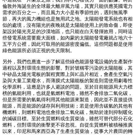
倫敦外海誕生的全球最大離岸風力場，其實只能供應英國電力
需求的百分之一，而且風力大小是有季節性的，遇到無風季
節，再大的風力機組也是無用武之地。太陽能發電系統也有相
似的處境，沒有陽光的夜晚就是太陽能使用上的致命傷，即使
架設於陽光充足的沙漠地區，也只能在白天發揮效用，同時這
些發電系統需要龐大面積，如內蒙的太陽能發電廠就占地六十
五平方公裡，因此可取用的能源密度偏低。這些問題都是使用
綠色能源所必須正視的先天限制。
另外，我們也應進一步了解這些綠色能源發電設備的生產製作
過程以及對環境生態的影響。對於號稱零污染的太陽能板，其
中矽晶太陽光電板的製程實際上與IC晶片相近，會產生空氣污
染與大量工業廢水，而薄膜式太陽能板的製造則需使用劇毒性
化學原料，這應是許多人避談的問題。至於目前能源局大力標
榜的氫能利用，也就是氫燃料電池，雖然不會排放二氧化碳，
但是所需要的氫氣得利用其他能源來製造，因此並不直接提供
能源，而是能源的儲存與利用技術；若是使用含碳氫的其他有
機燃料，則燃料電池也會排放二氧化碳，無助於達到抑制暖化
的減碳目標。至於生質燃料或生質柴油，雖然可替代部分石化
燃料，但對環境的衝擊更不容忽視。自從生質燃料被積極推廣
以來，印尼和馬來西亞為了生產生質柴油，從事大片農田的轉