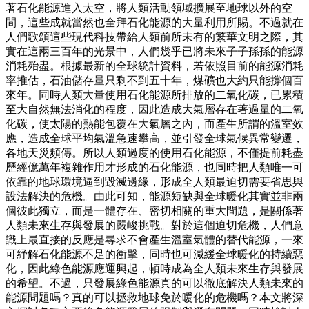
著石化能源進入太空，將人類活動領域擴展至地球以外的空
間，這些成就當然也全拜石化能源的大量利用所賜。不過就在
人們歌頌這些現代科技帶給人類前所未有的繁華文明之際，其
實在這兩三百年的光景中，人們幾乎已將未來子子孫孫的能源
消耗殆盡。根據最新的全球統計資料，若依照目前的能源消耗
率推估，石油儲存量只剩不到五十年，煤礦也大約只能撐個百
來年。同時人類大量使用石化能源所排放的二氧化碳，已累積
至大自然無法消化的程度，因此造成大氣層存在著過量的二氧
化碳，使太陽的熱能包覆在大氣層之內，而產生所謂的溫室效
應，造成全球平均氣溫急速攀高，並引發全球氣候異常變遷，
各地天災頻傳。所以人類過度的使用石化能源，不僅提前耗盡
歷經億萬年複雜作用才形成的石化能源，也同時把人類唯一可
依靠的地球環境逼到毀滅邊緣，形成全人類最迫切需要省思與
設法解決的危機。由此可知，能源短缺與全球暖化其實並非兩
個彼此獨立，而是一體存在、密切相關的重大問題，是關係著
人類未來生存與發展的嚴峻挑戰。對於這個迫切危機，人們意
識上最直接的反應是尋求不會產生溫室氣體的替代能源，一來
可紓解石化能源不足的衝擊，同時也可減緩全球暖化的持續惡
化，因此綠色能源應運興起，頓時成為全人類未來生存與發展
的希望。不過，只發展綠色能源真的可以徹底解決人類未來的
能源問題嗎？真的可以拯救地球免於暖化的危機嗎？本文將深